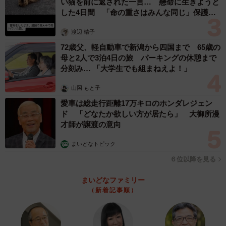
い猫を前に返された一言… 懸命に生きようと
した4日間 「命の重さはみんな同じ」保護団
体代表の訴え
渡辺 晴子
72歳父、軽自動車で新潟から四国まで 65歳の
母と2人で3泊4日の旅 パーキングの休憩まで
分刻み… 「大学生でも組まねえよ！」
3/3
山岡 もと子
免税事業者にとっての消費税は益税でも預り金でもないと解説するネズ
愛車は総走行距離17万キロのホンダレジェン
ミ（提供）
ド 「どなたか欲しい方が居たら」 大御所漫
才師が譲渡の意向
アニメに参加した声優の甲斐田裕子さんや咲野俊介さん、
まいどなトピック
西森千豊さん、上田燿司さんらはそれぞれ自身のTwitterな
６位以降を見る
どで「賛成も反対も、まずは制度内容を知って皆で考えま
せんか？」「思い込みをとっぱらって、一緒に考えましょ
まいどなファミリー
う」と呼び掛け。VOICTIONの担当者は「アニメによって
（新着記事順）
制度のメリット、デメリット、よくある誤解などをあらた
めて整理し、制度そのものと問題点についての認知が広ま