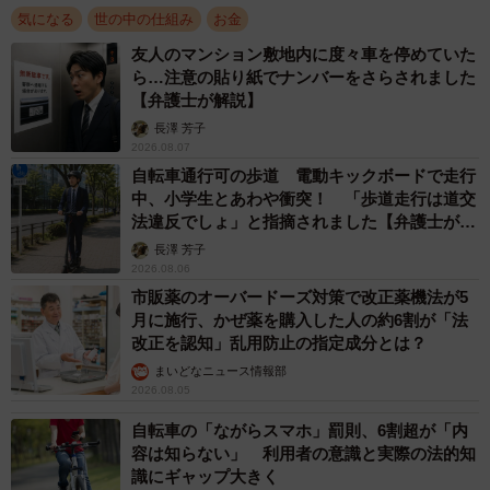
「インボイス制度って何？」とピンと来ていない部員たち
気になる
世の中の仕組み
お金
に、「簡単に言えば消費税の増税だよ。しかも小規模の事
友人のマンション敷地内に度々車を停めていた
業者が廃業してしまうかもしれないんだ」と危機感を口に
ら…注意の貼り紙でナンバーをさらされました
【弁護士が解説】
するネズミ。「軽減税率で8%と10%に分かれている消費税
長澤 芳子
を正確に計算するため」だという導入の背景を解説してい
2026.08.07
るところへ、今度は何やら訳知り顔のウサギが登場。「小
自転車通行可の歩道 電動キックボードで走行
規模事業者は預かった消費税を国に払っておらず、それは
中、小学生とあわや衝突！ 「歩道走行は道交
法違反でしょ」と指摘されました【弁護士が解
不公平な“益税”と呼ばれている」などとして、「インボイス
説】
長澤 芳子
制度は必要不可欠」と主張するのだった…。
2026.08.06
市販薬のオーバードーズ対策で改正薬機法が5
月に施行、かぜ薬を購入した人の約6割が「法
改正を認知」乱用防止の指定成分とは？
まいどなニュース情報部
2026.08.05
自転車の「ながらスマホ」罰則、6割超が「内
容は知らない」 利用者の意識と実際の法的知
識にギャップ大きく