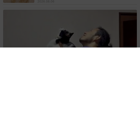
2026.08.06
コガネムシを見つめる猫とパパ、偶然生まれた神々しい構図が
「宗教画のよう」と話題 「尊い」「ていうかライオンキン
グ」
梨木 香奈
2026.08.06
髪をバッサリと切った飼い主が帰宅すると→愛
犬たちの反応に「ワンコ様でも戸惑うのね
（笑）」「困り顔がかわいい」
ANNA