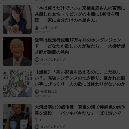
2026.08.07
「本は買うだけでいい」京極夏彦さんの言葉に
共感した女性→リビングの本棚に140冊を積
読 「家に自分だけの本屋さん」
山岡 もと子
2026.08.07
愛車は総走行距離17万キロのホンダレジェン
ド 「どなたか欲しい方が居たら」 大御所漫
才師が譲渡の意向
まいどなトピック
2026.08.06
【漫画】「高い家賃を払えるのに、まだ欲し
い？」高級レジデンスの七夕飾り、書かれた願
い事にびっくり 人の欲には終わりがないのか
松波 穂乃圭
2026.08.06
大河出演の39歳俳優 真夏の海で赤銅色の肉体
美を連投 「バッキバキだな」「ばり渋いで
す」
まいどなトピック