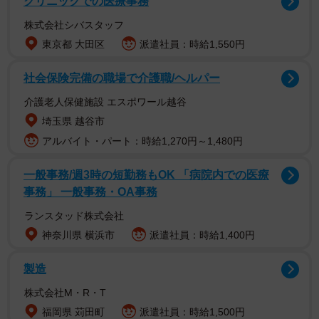
クリニックでの医療事務
株式会社シバスタッフ
東京都 大田区
派遣社員：時給1,550円
社会保険完備の職場で介護職/ヘルパー
介護老人保健施設 エスポワール越谷
埼玉県 越谷市
アルバイト・パート：時給1,270円～1,480円
アニメは企画、制作、演出、出演の全てをVOICTIONメン
一般事務/週3時の短勤務もOK 「病院内での医療
事務」 一般事務・OA事務
バーが担当。普段、アニメに声を吹き込んでいる声優のプ
ロ集団とはいえ、いわゆる「声の芝居」以外は誰もが専門
ランスタッド株式会社
外。台本や絵コンテを作る作業は試行錯誤の連続だったそ
神奈川県 横浜市
派遣社員：時給1,400円
うだ。
製造
株式会社M・R・T
福岡県 苅田町
派遣社員：時給1,500円