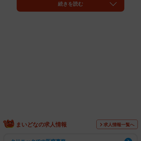
度の問題点を整理し、正しい理解につなげることを目的に
続きを読む
オリジナルアニメを制作。TwitterとYouTubeで公開を始め
た。アニメは1話2分程度で、全7話の構成。今後、数日おき
に順次公開していくという。
インボイス制度は、企業などが取引する際、消費税の税率
や税額を記載した請求書（インボイス）を使うルールのこ
と。課税売上高が1000万円以下の免税事業者はインボイス
を発行できず、登録を受けるには消費税の申告・納税が課
せられる課税事業者になる必要がある。このため「弱い立
場で働いている人の負担があまりにも大きい」として、憂
慮する意見が続出。特にここ1年ほどは、VOICTIONをはじ
め、フリーランスが多い各種団体が反対声明を出すなど、
問題意識を共有する連帯の輪が加速度的に広がっている。
まいどなの求人情報
求人情報一覧へ