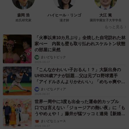
ることを期待しています」と話す。
森岡 浩
ハイヒール・リンゴ
大江 篤
今回の取り組みに対し、日本を代表する声優の山寺宏一さ
姓氏研究家
漫才師
園田学園女子大学学長
んは「声優業界のこと以前に、あらゆる職種の小規模事業
もっと見る
者と、そこに関わる全ての人に影響を及ぼすとても大きな
「火事以来10カ月ぶり」全焼した自宅訪れた林
問題だと思います。よって、全ての国民に関係するのでは
家ぺー 内装も壁も取り払われスケルトン状態
の部屋に呆然
ないでしょうか」とコメント。山寺さん自身、「賛成反対
まいどなトピック
を論じる前に、制度の仕組みと問題点を正しく理解しなけ
2026.08.07
ればと感じて」いたといい、「そもそも消費税は預かり金
「こんなかわいい子おるん！？」大阪出身の
ではなく『益税』というものは無い、という事実に驚きま
UHB26歳アナが話題…父は元プロ野球選手
「アイドルさんよりかわいい」「めちゃ爽や
した。スタートまで時間がありませんが、この動画を始
か」
まいどなメディア
め、専門家の方の意見を聞いてキチンと学んで行きたいと
2026.08.07
思います」との姿勢を示した。
世界一周中に3度も出会った運命的カップル
口では言えない「ジョージアの熱い夜」に「も
うやめぇや！」藤井が猛ツッコミ連発【新婚さ
ん】
まいどなニュース
2026.08.07