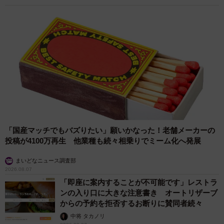
「国産マッチでもバズりたい」願いかなった！老舗メーカーの
投稿が4100万再生 他業種も続々相乗りでミーム化へ発展
まいどなニュース調査部
2026.08.07
「即座に案内することが不可能です」レストラ
ンの入り口に大きな注意書き オートリザーブ
からの予約を拒否するお断りに賛同者続々
中将 タカノリ