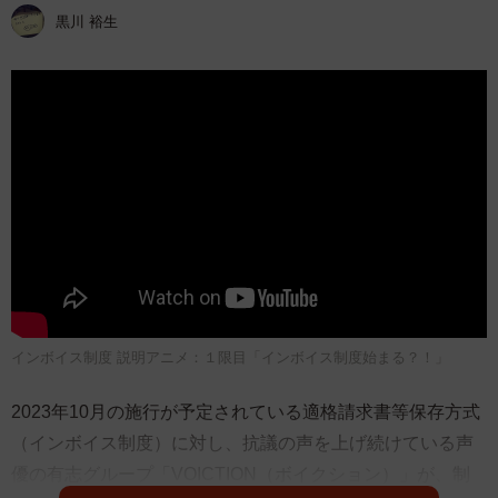
黒川 裕生
インボイス制度 説明アニメ：１限目「インボイス制度始まる？！」
2023年10月の施行が予定されている適格請求書等保存方式
（インボイス制度）に対し、抗議の声を上げ続けている声
優の有志グループ「VOICTION（ボイクション）」が、制