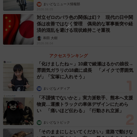
まいどなニュース情報部
2026.08.05
2/3
対立ゼロのバラ色の関係は幻？ 現代の日中関
係は改善ではなく管理 偶発的な軍事衝突や経
動物たちがわかりやすく解説（提供）
済的混乱を避ける現状維持こそ重視
和田 大樹
26日に公開された第2話「“益税”はズルい？？」では、「消
2026.08.04
費税は預かり金だからちゃんと国に納めるべき。納税は国
アクセスランキング
民の義務だ」と断じるウサギに、ネズミが「売上高1000万
「化けましたね～」10歳で綾瀬はるかの娘役→
円以下の小規模事業者は、そもそも免税点制度によって消
雰囲気ガラリの18歳に成長 「メイクで雰囲気
費税の納税義務が免除されており、預かり金でも益税でも
が」「宝塚に入れそう」
ない」と真っ向から反論。「どちらの言い分もわかるよう
まいどなメディア
な、わからないような…。とにかくややこしい制度だとい
「不謹慎でないかと」実力派歌手、熊本へ支援
うことだけはおわかりいただけたのではないだろうか」と
物資…運搬トラックの車体デザインにためら
いうナレーションで締められている。
い 「痛いほど伝わる」「行動され立派」
まいどなトピック
「そのままにしといてください」道路で動けな