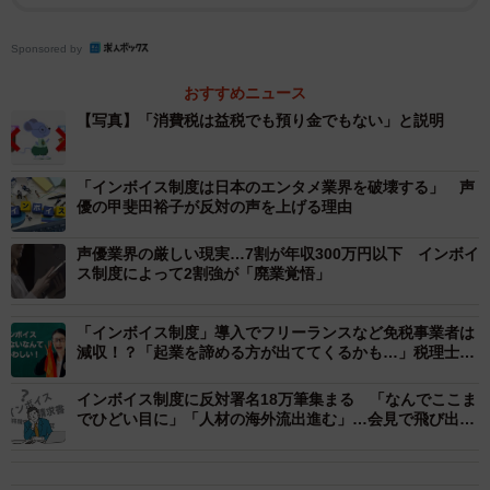
Sponsored by
おすすめニュース
【写真】「消費税は益税でも預り金でもない」と説明
1/3
「インボイス制度は日本のエンタメ業界を破壊する」 声
優の甲斐田裕子が反対の声を上げる理由
声優たちが作ったインボイス制度の解説アニメ（提供）
声優業界の厳しい現実…7割が年収300万円以下 インボイ
内容は、架空の学校「私立ボイクション学園」を舞台に、
ス制度によって2割強が「廃業覚悟」
ラジオ研究部の部員であるネズミやサル、ヘビなどの擬人
化された動物たちがインボイス制度について学んでいくと
「インボイス制度」導入でフリーランスなど免税事業者は
減収！？「起業を諦める方が出ててくるかも…」税理士芸
いうもの。「インボイス制度はじまる？！」と題された第1
人が警鐘
話は、ネズミが「大変だ！インボイス制度が10月には始ま
インボイス制度に反対署名18万筆集まる 「なんでここま
っちゃうらしいよ」と部室に駆け込んでくるところから幕
でひどい目に」「人材の海外流出進む」…会見で飛び出し
たフリーランスの悲痛な声
が上がる。