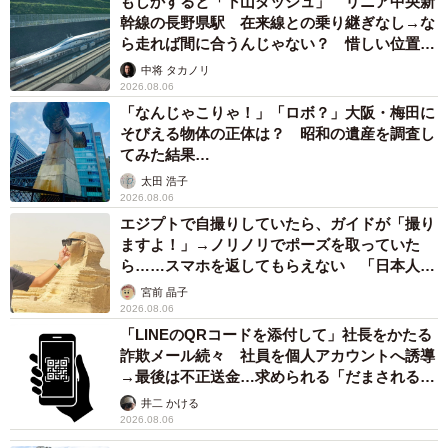
もしかすると「下山ダッシュ」 リニア中央新
幹線の長野県駅 在来線との乗り継ぎなし→な
ら走れば間に合うんじゃない？ 惜しい位置関
係が反響
中将 タカノリ
2026.08.06
「なんじゃこりゃ！」「ロボ？」大阪・梅田に
そびえる物体の正体は？ 昭和の遺産を調査し
てみた結果…
太田 浩子
2026.08.06
エジプトで自撮りしていたら、ガイドが「撮り
ますよ！」→ノリノリでポーズを取っていた
ら……スマホを返してもらえない 「日本人は
カモ代表かも」「私は6時間で3万円払った」
宮前 晶子
2026.08.06
「LINEのQRコードを添付して」社長をかたる
詐欺メール続々 社員を個人アカウントへ誘導
→最後は不正送金…求められる「だまされる前
提」の対策
井二 かける
2026.08.06