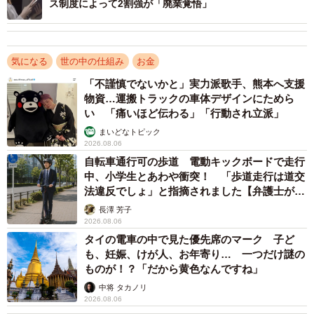
ス制度によって2割強が「廃業覚悟」
インボイス制度反対の動きを牽引する「インボイス制度を考えるフリー
ランスの会」（提供）
気になる
世の中の仕組み
お金
登壇したヨガインストラクターの塙律子さんは、複数のス
「不謹慎でないかと」実力派歌手、熊本へ支援
タジオを移動しながら教えるという業務形態であることを
物資…運搬トラックの車体デザインにためら
紹介。そして契約先からは既に、インボイス制度に登録す
い 「痛いほど伝わる」「行動され立派」
るかどうかを決めるよう迫られており、登録しない場合は
まいどなトピック
2026.08.06
「報酬から減額する」と通達されているのだという。
自転車通行可の歩道 電動キックボードで走行
中、小学生とあわや衝突！ 「歩道走行は道交
塙さんは「去年の収入だって100万円もないのに、インボイ
法違反でしょ」と指摘されました【弁護士が解
説】
ス制度が始まると事務負担で仕事も収入もさらに減ってし
長澤 芳子
2026.08.06
まうので、本当に死活問題です。2020年の緊急事態宣言時
タイの電車の中で見た優先席のマーク 子ど
には、スタジオのひとつからクラスをゼロにされ、収入が
も、妊娠、けが人、お年寄り… 一つだけ謎の
なくなって眠れなくなりました」と振り返った。「今、イ
ものが！？「だから黄色なんですね」
ンボイス制度を導入するのは、藁にすがりながらようやく
中将 タカノリ
2026.08.06
浮上してきたところを暴力的に沈めるような行為だと思い