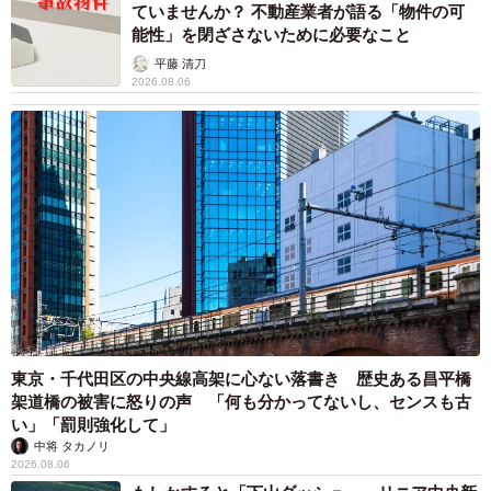
ていませんか？ 不動産業者が語る「物件の可
能性」を閉ざさないために必要なこと
平藤 清刀
2026.08.06
東京・千代田区の中央線高架に心ない落書き 歴史ある昌平橋
架道橋の被害に怒りの声 「何も分かってないし、センスも古
い」「罰則強化して」
中将 タカノリ
2026.08.06