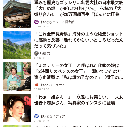
重みも歴史もズッシリ…出雲大社の日本最大級
「大しめ縄」が8年ぶり掛けかえ 伝統の「大
撚り合わせ」が28万回超再生「ほんとに圧巻」
まいどなニュース調査部
2026.08.06
「これ全部長野県」海外のような絶景ショット
に感動と反響「離れてからいいところだったん
だって気づいた」
行橋 友
2026.08.06
「ミステリーの女王」と呼ばれた作家の娘は
「2時間サスペンスの女王」 聞いていたのと
違う血液型に「私は誰の子なの？」【徹子の部
屋】
まいどなニュース
2026.08.06
「わぁ…姐さん…」「永遠にお美しい」 大女
優岩下志麻さん、写真家のインスタに登場
まいどなメディア
2026.08.05