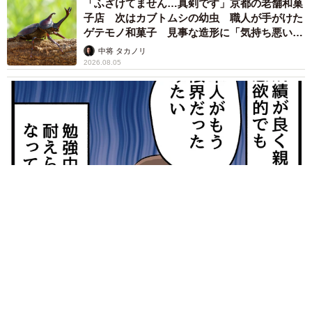
「ふざけてません…真剣です」京都の老舗和菓
子店 次はカブトムシの幼虫 職人が手がけた
ゲテモノ和菓子 見事な造形に「気持ち悪いく
らいリアル」
中将 タカノリ
2026.08.05
【漫画】中学受験のリアル「あの子、最近見ないね」…御三家
を目指していたはずの家庭が消えていく 限界を迎えた子を目
の当りに
松波 穂乃圭
2026.08.05