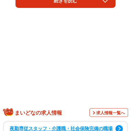
続きを読む
まった18万162筆を財務省に提出。同日開いた記者会見で
は、弁護士やフリーのクリエイターら6人が続々と壇上に。
それぞれの業界の現状を赤裸々に語った上で、インボイス
制度について「これ以上の事務作業は不可能」「弱い者い
じめだ」などと訴え、あらためて反対の姿勢を表明した。
まいどなの求人情報
求人情報一覧へ
夜勤専従スタッフ・介護職・社会保険完備の職場