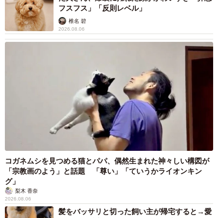
フスフス」「反則レベル」
椎名 碧
2026.08.06
コガネムシを見つめる猫とパパ、偶然生まれた神々しい構図が
「宗教画のよう」と話題 「尊い」「ていうかライオンキン
グ」
梨木 香奈
2026.08.06
髪をバッサリと切った飼い主が帰宅すると→愛