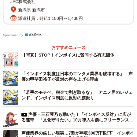
JPC株式会社
に陳情を重ねてきた。この日、都内で記者会見に臨んだ発
新潟県 新潟市
起人の小泉なつみさん（ライター）は「陳情を通じてわか
派遣社員：時給1,150円～1,438円
ったことは、政府側も制度の歪さや反対の声が大きいこと
は認識しており、与党議員の中にさえ両手を挙げて賛同し
Sponsored by
ている人は1人もいないということ。根本的な問題が何も解
おすすめニュース
決しない『緩和措置』などではなく、制度の『中止』を断
【写真】STOP！インボイスに賛同する有志団体
固として求めたい」と力を込めた。
「インボイス制度は日本のエンタメ業界を破壊する」 声
優の甲斐田裕子が反対の声を上げる理由
「若手のモチベ、税金で剥ぎ取るな」 アニメ界のレジェ
ンド、インボイス制度に反対の旗振り
声優・三石琴乃も動いた！「インボイス反対」に広が
る連帯 「文化守りたい」10月導入を前にフリーランスの
会が合作動画で対抗
声優業界の厳しい現実…7割が年収300万円以下 インボイ
3/4