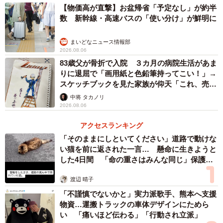
【物価高が直撃】お盆帰省「予定なし」が約半
ます。フリーランスという弱い立場で、一方的な契約解除
数 新幹線・高速バスの「使い分け」が鮮明に
や不利益変更に苦しんでいる私たちのような働き方がある
ことをもっと知ってもらいたい。これ以上、生活を逼迫さ
まいどなニュース情報部
せないでほしいと切に願います」と憤りを滲ませた。
2026.08.06
83歳父が骨折で入院 ３カ月の病院生活があま
りに退屈で「画用紙と色鉛筆持ってこい！」→
この日は他にも弁護士の宇都宮健児さんや経営士の堺剛さ
スケッチブックを見た家族が仰天「これ、売れ
ん、草木堂野菜店の甲田崇恭さん、ライブハウスロフトプ
ますよ…」
中将 タカノリ
ロジェクト社長の加藤梅造さん、映像ディレクターのブン
2026.08.06
サダカさんが順にマイクを握り、インボイス制度が始まる
アクセスランキング
と自身の業界にどのような影響が生じるかについて、具体
「そのままにしといてください」道路で動けな
的な数字を示しながら説明。ライブハウスを運営する加藤
い猫を前に返された一言… 懸命に生きようと
した4日間 「命の重さはみんな同じ」保護団
さんは「コロナ禍の休業要請のときにも感じたが、この国
体代表の訴え
は本当に文化芸術を軽く見ている。インボイス制度も同
渡辺 晴子
様。不利益を被る人がいることに、怒りが湧いてくる」と
「不謹慎でないかと」実力派歌手、熊本へ支援
話し、ブンサダカさんは「これまでもひどい目に遭わされ
物資…運搬トラックの車体デザインにためら
い 「痛いほど伝わる」「行動され立派」
てきたが、いよいよ海外への人材流出に拍車がかかるので