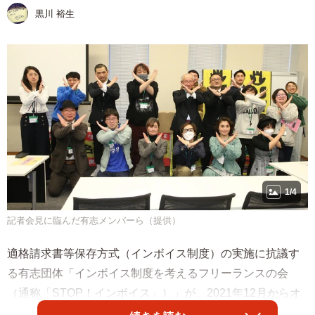
黒川 裕生
1/4
記者会見に臨んだ有志メンバーら（提供）
適格請求書等保存方式（インボイス制度）の実施に抗議す
る有志団体「インボイス制度を考えるフリーランスの会
（通称「STOP！インボイス」）」が、2021年12月からオ
ンライン署名活動を続けている。13日には、これまでに集