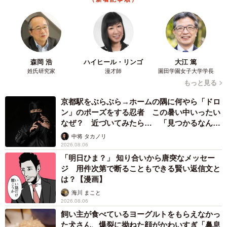
4/4
STOP！インボイスに賛同する有志団体の一部（提供）
STOP！インボイスでは今後も地方議会への働き掛けやイベ
森岡 浩
ハイヒール・リンゴ
大江 篤
ント、超党派議連ヒアリングなどの活動を予定。引き続
姓氏研究家
漫才師
園田学園女子大学学長
き、SNSなどで情報発信にも力を入れていくという。
もっと見る
京都駅をぶらぶら→ホームの隅に何やら「ドロ
◇ ◇
ン」のポーズをする忍者 この暑い中いったい
なぜ？ 近づいてみたら… 「見つかるなんて
未熟」
▽STOP！インボイス
中将 タカノリ
2026.08.06
https://stopinvoice.org/
「明日ひま？」 知り合いから唐突なメッセー
ジ 用件次第で断ることもできる賢い返信文と
は？【漫画】
海川 まこと
2026.08.06
飼い主が食べているヨーグルトをもらえなかっ
た犬さん、爆裂に拗ねた顔がかわいすぎ「鼻息