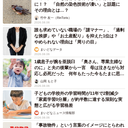
に！？ 「自然の染色技術が凄い」と話題に
その理由とは…？
竹中 友一（RinToris）
2026.08.06
誰も求めていない職場の「謎マナー」、「過剰
な挨拶」や「お土産配り」を抑えた1位は？
やめられない理由は「周りの目」
まいどなデータ
2026.08.06
1歳息子が腕を亜脱臼 「奥さん、専業主婦な
のに」と夫の後輩から一言 母は泣きながら対
応し必死だった 何年もたった今もたまに思い
出し…
山岡 もと子
2026.08.06
子どもの学校外の学習時間が11年で2割減少
「家庭学習0分層」が約半数に達する深刻な実
態と広がる学習格差
まいどなニュース情報部
2026.08.06
「事故物件」という言葉のイメージにとらわれ