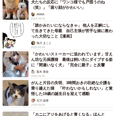
犬たちの反応に「ワンコ様でも戸惑うのね
（笑）」「困り顔がかわいい」
ANNA
2026.08.06
「誰かみたいにならなきゃ」 他人を正解にし
て生きてきた母親 自己主張が苦手な娘に教わ
った大切なこと【漫画】
海川 まこと
2026.08.06
「かわいいストーカーに追われています」甘え
ん坊な元保護猫 最後は飼い主にダイブする姿
に「間違いなく犬」「完全に親子」と反響
梨木 香奈
2026.08.06
がんと片目の失明、3時間おきの壮絶な介護を
乗り越えた猫 「叶わないかもしれない」と覚
悟した19歳の誕生日を迎えて感動
古川 諭香
2026.08.06
「カニにアジをあげると青くなる」ほんと