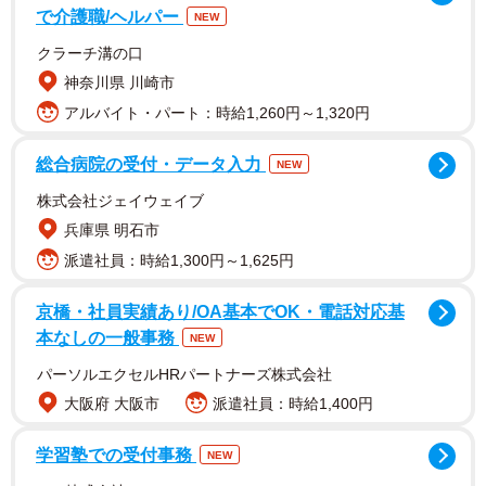
で介護職/ヘルパー
NEW
クラーチ溝の口
神奈川県 川崎市
アルバイト・パート：時給1,260円～1,320円
総合病院の受付・データ入力
NEW
株式会社ジェイウェイブ
兵庫県 明石市
派遣社員：時給1,300円～1,625円
京橋・社員実績あり/OA基本でOK・電話対応基
本なしの一般事務
NEW
2/4
パーソルエクセルHRパートナーズ株式会社
インボイス制度に反対する声が強まっている（kabu/stock.adobe.com)
大阪府 大阪市
派遣社員：時給1,400円
「STOP！インボイス」は署名活動と並行して、問題意識を
学習塾での受付事務
NEW
共有する有志団体などと連携しながら、100人以上の政治家