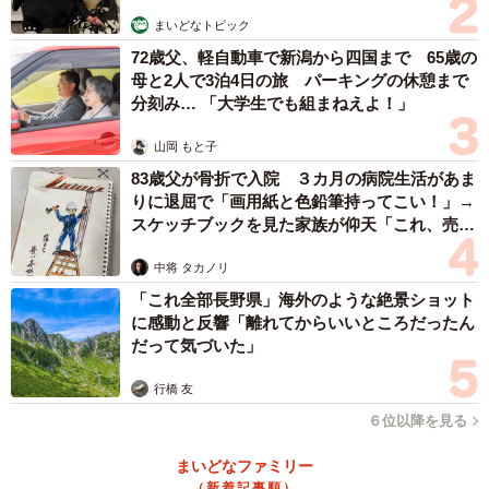
はないか。官僚も政府も日本の文化を守ろうという気がな
まいどなトピック
いらしいから、こっちから捨ててやるというくらいの気持
72歳父、軽自動車で新潟から四国まで 65歳の
ちになる」と言い切った。
母と2人で3泊4日の旅 パーキングの休憩まで
分刻み… 「大学生でも組まねえよ！」
会見はYouTubeでも配信され、チャット欄には「『決まっ
山岡 もと子
たことだから仕方がない』じゃないよね」「制度の話、何
83歳父が骨折で入院 ３カ月の病院生活があま
回聞いてもどんどん謎が生まれてくる」「労働者の邪魔を
りに退屈で「画用紙と色鉛筆持ってこい！」→
する制度」といった書き込みが相次いでいた。
スケッチブックを見た家族が仰天「これ、売れ
ますよ…」
中将 タカノリ
「これ全部長野県」海外のような絶景ショット
に感動と反響「離れてからいいところだったん
だって気づいた」
行橋 友
６位以降を見る
まいどなファミリー
（新着記事順）