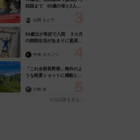
四国まで 65歳の母と2人で
3泊4日の旅 パーキングの休
憩まで分刻み… 「大学生で
山岡 もと子
も組まねえよ！」
83歳父が骨折で入院 ３カ月
の病院生活があまりに退屈で
「画用紙と色鉛筆持ってこ
い！」→スケッチブックを見
中将 タカノリ
た家族が仰天「これ、売れま
すよ…」
「これ全部長野県」海外のよ
うな絶景ショットに感動と反
響「離れてからいいところだ
ったんだって気づいた」
行橋 友
６位以降を見る