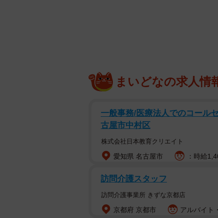
駅などに設置されたAEDを男
（ju
まいどなの求人情
どうすればいいのか分からず困り果て
ることに気づきます。早速AEDを使
一般事務/医療法人でのコールセン
「僕がやったらセクハラになるので
古屋市中村区
す。男性が女性に救命処置をすると
株式会社日本教育クリエイト
た、処置を間違えたことで何か罰則
愛知県 名古屋市
：時給1,4
になるのか、弁護士の齊田貴士さん
訪問介護スタッフ
弁護士「女性にAEDを使用し
訪問介護事業所 きずな京都店
ー女性に対してAEDを使用して、本
京都府 京都市
アルバイト・