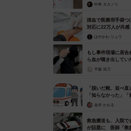
結果が生じれば医療過誤として訴え
中将 タカノリ
AEDの使用も同じことで、適切な
採血で医療用手袋つ
対応に22万人が共
る可能性があります。「女性だから
れる可能性があります。
はやかわ リュウ
医師「AEDを使用する人はた
もし事件現場に居合
ら血が噴き出していた
次に、外科内科クリニックを運営す
平藤 清刀
ーそもそもAEDは何のために使うも
「脱いだ靴、並べ直
AEDは、心臓の震えを一旦リセッ
「知らなかった」「
筋肉が震えてポンプとしての役割を
金井 かおる
素が行き渡らなくなり、意識を失い
づきます。電気的除細動が1分遅れる
救急搬送も、入院で
が話題に 医師「救