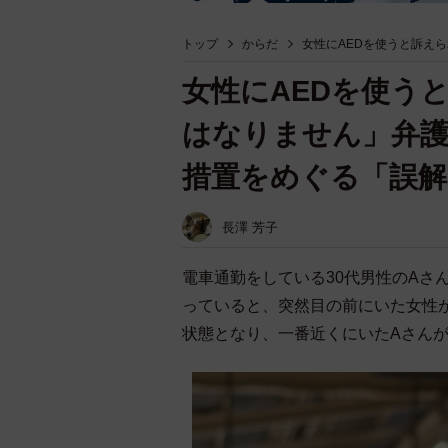
トップ
からだ
女性にAEDを使うと訴え
女性にAEDを使う
はなりません」弁護
措置をめぐる「誤
長澤 芳子
電車通勤をしている30代男性のAさ
っていると、突然目の前にいた女性
状態となり、一番近くにいたAさん