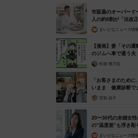
女性を多く集めて壁を作ったり、救
配慮が現実的かと思います。その場
市販薬のオーバード
人の約6割が「法改
する人はためらわずに、救命のこと
まいどなニュース情
◆齊田貴士（さいだ・たかし） 神
律事務所に入所。 離婚事件や労働事
【漫画】妻「その運
（中小企業法務含む。）、 税務事
のジムへ車で通う夫
らメディア出演多数。
松波 穂乃圭
◆林裕章（はやし・ひろあき）林外
「お客さまのために
科医としての診療経験を積んだのち2
いまま 健康診断で
日本中で起きている
の父と放射線科医の妻と、全身を診
宮前 晶子
営している。また、福岡県保険協会
た医療者・国民ともにより良い社会
20〜30代の未婚女
の“温度差”も浮き彫
まいどなニュース情