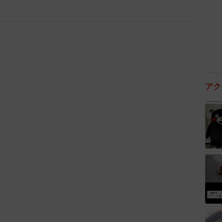
しょうか
蘇生率は約50％と言われています。そのうちAEDの使
に合いません。AEDを使用すると救命率が上がります
で判断してくれるので、ためらわずに使用してくださ
アク
使用率は低いのでしょうか
場合、よかれと思って助けた人から訴えられる可能性が
ナダなどでは「災難に遭ったり、急病になったりした人
をとった場合、良識的かつ誠実にその人ができることを
責任は問われない」という内容の法律があります。日本
るべきだと思います。
配慮すべきことはありますか