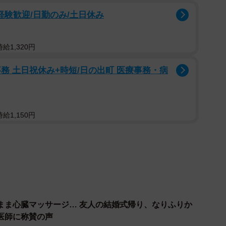
未経験歓迎/日勤のみ/土日休み
、刑法37条の緊急避難、刑法35条の正当行為としてみ
例えば医者が手術をするときも、肌を露出させたりメス
ません。医療として正当な行為であることから許されて
給1,320円
だし本来AEDを使用する必要性がないにも関わらず使用
務 土日祝休み+時短/日の出町 医療事務・病
た事例はあるのでしょうか
給1,150円
性がないためです。
た」場合、訴えられる可能性はあるのでしょうか
わらず使用しなかった、すなわち適切な治療をしなかった
される可能性はあります。例えば手術のときに同意書に
って生じる重大なリスクから患者や医者を守るためのも
まま心臓マッサージ… 友人の結婚式帰り、なりふりか
医師に称賛の声
で許容しているわけではありません。手術の結果、悪い