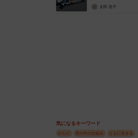
ーAEDの使用率はどれくらいなので
太田 浩子
心肺停止の患者に対する一般人の心肺
用率は5％。救急車を待っていては間
し、使用すべき状態かどうかを自動
い。
ーなぜ一般人の心肺蘇生率やAEDの
日本では何かしらの後遺症が残った
ゼロではありません。アメリカやカ
などを救うために無償で善意の行動
したのなら、失敗してもその結果の
でも早くそのような法律が制定され
気になるキーワード
ーもし倒れた方が女性だった場合、
からだ
世の中の仕組み
ともに生きる