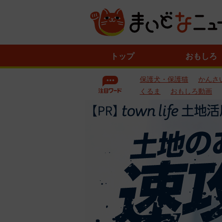
ニ
トップ
おもしろ
ュ
ー
保護犬・保護猫
かんさ
ス
一
くるま
おもしろ動画
覧