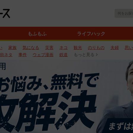
もふもふ
ライフハック
い
家族
気になる
災害
ネコ
観光
のりもの
夫婦
思い
街ネタ
事件
ウェブ漫画
鉄道
もっと見る