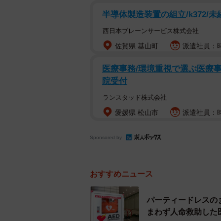
半導体製造装置の組立/k372/
女性に対してAEDを使用する行為は
なされるため犯罪は成立しません。
西日本ブレーンサービス株式会社
で切ったりしますが、犯罪にはなり
佐賀県 基山町
派遣社員：時
います。AEDの使用も同様です。た
医療事務/環境重視で選ぶ医療事
した場合は、犯罪になります。
院受付
ー女性にAEDを使用して、訴えられ
ランスタッド株式会社
愛媛県 松山市
派遣社員：時
ありません。民事・刑事ともに違法
Sponsored by
ー「女性だからAEDを使用しなかっ
AEDを使用するべきであるにも関
おすすめニュース
ことで、故意過失責任を問われ訴訟
署名することがあります。手術によ
パーティードレスの
まわず人命救助した
のですが、患者本人は医者の過失ま