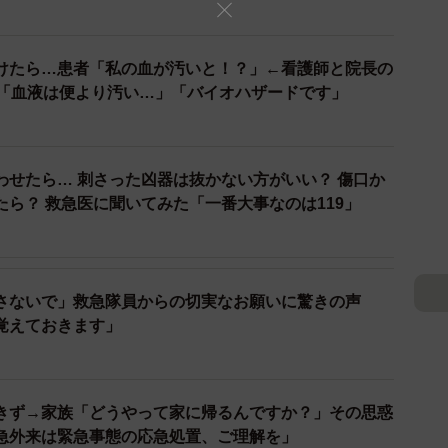
られる可能性があります。
治療をしなかった場合は故意過失責任が問われ、訴訟され
けたら…患者「私の血が汚いと！？」←看護師と院長の
感「血液は便より汚い…」「バイオハザードです」
AEDを使用しなかった」は正当な理由にならず、訴えら
めらわずに、救命のことだけを考えて」
わせたら… 刺さった凶器は抜かない方がいい？ 傷口か
ら？ 救急医に聞いてみた「一番大事なのは119」
る林裕章さんに医療観点から話を聞きました。
のなのでしょうか
さないで」救急隊員からの切実なお願いに驚きの声
トする電気的除細動を行う機械です。心臓が止まる前に、
覚えておきます」
失うことがあります。ポンプが動かなくなれば、脳に酸
ます。そして身体に酸素や栄養が行かなくなり、死に近
ごとに、救命率は7〜10％低下すると言われています。
きず→家族「どうやって家に帰るんですか？」その思惑
急外来は緊急事態の応急処置、ご理解を」