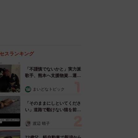
セスランキング
「不謹慎でないかと」実力派
歌手、熊本へ支援物資…運搬
トラックの車体デザインにた
めらい 「痛いほど伝わる」
まいどなトピック
「行動され立派」
「そのままにしといてくださ
い」道路で動けない猫を前に
返された一言… 懸命に生き
ようとした4日間 「命の重
渡辺 晴子
さはみんな同じ」保護団体代
表の訴え
72歳父、軽自動車で新潟から