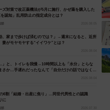
命措置の邪魔にならない程度にタオルをかけたりなどの
にいる方が始めなければ間に合わないため、AEDを使用
ーズ対策で改正薬機法が5月に施行、かぜ薬を購入した
正を認知」乱用防止の指定成分とは？
だけを考えてほしいと個人的には思います。
報部
2026.08.05
戸大学法科大学院卒業。 弁護士登録後、ベリーベスト法
件等の一般民事から刑事事件、M＆Aを含めた企業法務
動、家まで歩けば済むのでは？」→週末になると、近所
件など幅広い分野を扱う。その分かりやすく丁寧な解説か
 妻がモヤモヤする“イイワケ”とは？
2026.08.04
科・内科クリニック理事長 大学病院や急性期病院で外
…」と、トイレを我慢→10時間以上も「水分」とらな
007年に父の経営する有床診療所を継ぐ。現在、外科医
まさか…手遅れだったなんて「自分だけの話ではなく、
問題では？」
るクリニックとしての有床診療所および老人ホームを運
2026.08.04
会長として、国民が安心して医療を受けられるよう、ま
の実現を目指し、情報収集・発信に努めている。
性の6割「結婚・出産に焦り」…同世代男性との認識
りに
報部
2026.07.30