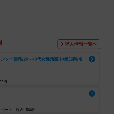
1/1
性が女性に使うと訴えられる？ ※画像はイメージです
n.SU./stock.adobe.com）
報
求人情報一覧へ
るAさんは、ふと視界の端に備え付けられたAEDがあ
って救命処置をおこなうべきと考えたAさんでしたが、
ター業務/20～40代女性活躍中/愛知県/名
は？もし間違えたらどうなる？」とふと我にかえりま
、セクハラで訴えられることはあるのでしょうか。ま
を受けるのでしょうか。まずは法律ではどのような見解
00円～
に聞きました。
て、訴えられた事例はありません」
人から訴えられると罪になるのでしょうか
パート：時給1,500円