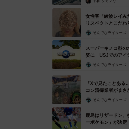
中将 タカノリ
またVOICTIONでは、声優や俳
文筆業、建設業など多様な業界の個
女性客「綾波レイみ
リスペクトとこだわ
実施。183件の回答を得たが、実に
そんでなライターズ
所属している事務所や取引先などから
に「話があった」と答えた人の中に
スーパーキノコ型の
言われた」など、圧力と思われる言
姿に USJでのア
そんでなライターズ
VOICTIONは「多くの個人事業
的な最低限度の生活』を脅かし、ま
「Xで見たことある
める制度であると考えられる」と強
コン清掃業者がまさ
ついて周知していくという。
り
そんでなライターズ
【調査概要】
鹿島はリザードン、
調査名称：声優の収入実態調査／イ
ーポケモン」が決定
調査対象：声優として仕事をしてい