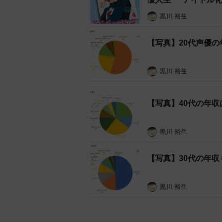
た。
黒川 裕生
インボイス制度は低収入者の多
【写真】20代声優の
適格請求書（インボイス）を発行で
書発行事業者になるには登録を受けな
黒川 裕生
録を受けるには、原則として課税事
除されていた消費税の納税が課せら
【写真】40代の年収
当然、（今回のアンケートでは）9
黒川 裕生
広範囲に影響が及ぶことが懸念され
としての仕事は増減すると思いますか
【写真】30代の年
23%が「廃業するかもしれない」と
は、58%が100万円以下である一方、
黒川 裕生
を占めていたといい、VOICTIO
いるとは限らない」と釘を刺す。