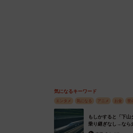
気になるキーワード
エンタメ
気になる
アニメ
お金
世
もしかすると「下山
乗り継ぎなし→なら
インボイス制度には97