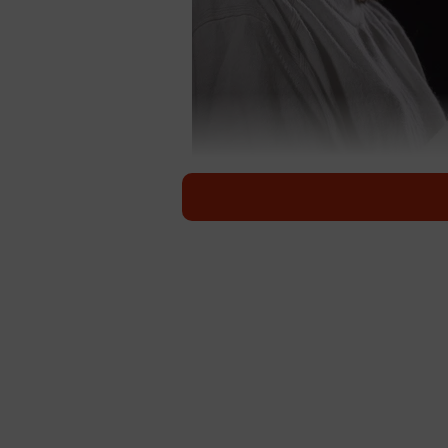
インボイス制度に声優業界などから強
消費税の仕入額控除の方式として「イ
タートする。制度に反対する声優3
今年8月に立ち上げた有志グループ「V
関する調査を行ったところ、アンケー
が100万円以下で、制度の導入によ
らかになった。
若手の約半数が「年収100万円