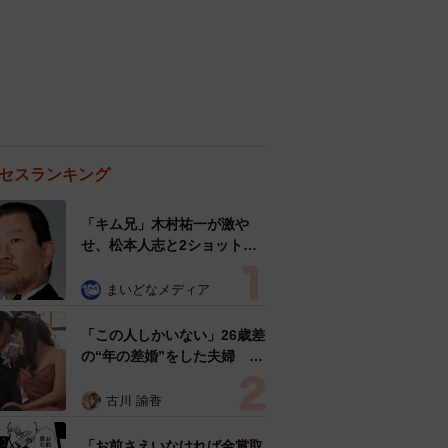
セスランキング
「キム兄」木村祐一が激や
せ、松本人志と2ショット
「一瞬、分からなかったわ」
「テキヤの兄さん」
まいどなメディア
「この人しかいない」26歳差
の“年の差婚”をした夫婦 出
会いは？反対する声はなかっ
た？ 今の思いを聞いた
古川 諭香
「お前さえいなければ金賞取