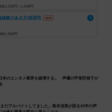
年収（出典：VOICTION）
1,230円～1,538円
するVOICTIONは、現場の思いや業界の実情を広く知
造経験のある方/匝瑳市
NEW
れのSNSなどでの情報発信に努めながら、政治家への陳
給1,500円
ONは「声優の収入実態調査」を実施。このほど、回答数
優が1万人以上いるとされるが、アンケート結果からは、
以下であることが判明。とりわけ20代、30代の年収が低
回答した。
日本のエンタメ業界を破壊する」 声優の甲斐田裕子が
由
がTwitterやVOICTIONの公式サイトで行われたことか
ているとみられる」ことに留意しつつも、それでも全体
ている免税事業者（年収1000万円以下）に該当してい
まだアルバイトしてました」島本須美が語る42年の声
の厳しい側面を、具体的な数字で浮き彫りにしてみせ
化”が進む業界の変化に思うことは