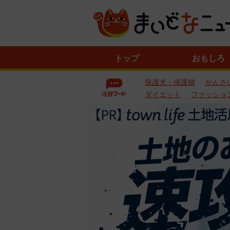
ニ
トップ
おもしろ
ュ
ー
保護犬・保護猫
かんさ
ス
一
ダイエット
ファッショ
覧