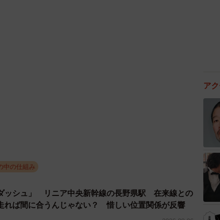
アク
の中の仕組み
3/10
ダッシュ」 リニア中央新幹線の長野県駅 在来線との
走れば間に合うんじゃない？ 惜しい位置関係が反響
%が反対という結果に（出典：VOICTION）