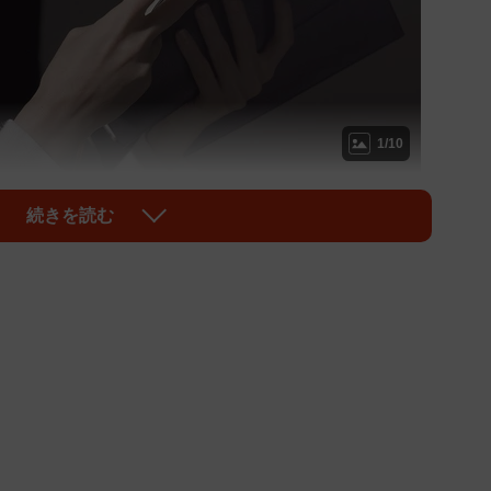
1/10
い反対の声（polkadot/stock.adobe.com)
続きを読む
ンボイス制度」が、ちょうど1年後の2023年10月にス
人（咲野俊介さん、岡本麻弥さん、甲斐田裕子さん）が
OICTION（ボイクション）」が、声優の収入実態に
トに答えた声優のおよそ7割が年収300万円以下、4割
って2割以上が廃業を検討しているという厳しい現実が明
以下」