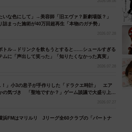
2026.08.06
優だけでなく、漫画家やイラストレーター、アニメーター、
人事業主を対象に「インボイスに関するアンケート」も
たいな色にして」→美容師「旧エヴァ？新劇場版？」
り詰まった施術が40万回超再生「本物のガチ勢」
97%がインボイスに反対だったという。
2026.07.28
制度の説明がまだないと答えた人は78%にも上り、逆
は「登録してもらえないと今後の契約は約束できないと
ボトル→ドリンクを飲もうとすると……シュールすぎる
葉を掛けられたケースもあったという。
イテムに「声出して笑った」「知りたくなかった真実」
2026.07.28
主が反対する制度であり、日本国憲法の定める『健康で文化
た『職業選択の自由権』を経済的な側面から実質的に歪
…！」小3の息子が手作りした「ドラクエ時計」 エア
く批判。今後も業界内外に向け、制度の概要や問題点に
かの気づき 「聖地ですか？」ゲーム談議で大盛り上が
2026.07.27
横浜FMはマリルリ Jリーグ全60クラブの「パートナ
ンボイスに関するアンケート
る者／個人事業主