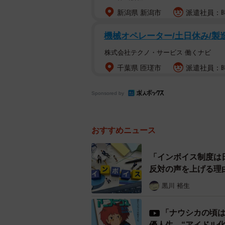
声優の
新潟県 新潟市
派遣社員：時給
制度が業界に及ぼすインパクトを憂慮
機械オペレーター/土日休み/製
ってもらおうと活動を展開。それぞ
株式会社テクノ・サービス 働くナビ
情も重ねている。
千葉県 匝瑳市
派遣社員：時
反対運動の一環として、VOICTI
Sponsored by
260件の途中集計結果を発表した。
VOICTIONによると、日本には声
おすすめニュース
72%が声優としての収入が300万円
く、約半数が100万円以下であると
「インボイス制度は
反対の声を上げる理
VOICTIONは「アンケートの呼び掛け
黒川 裕生
ら、回答者は比較的若い世代に偏っ
の9割以上が消費税の納税を免除され
「ナウシカの頃は
ることを危惧。華やかに見える業界
優人生 “アイドル