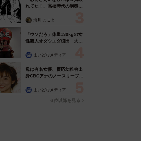
れてた！」高校時代の演奏会
がトラウマ……責められた学
生は楽器修理職人に 10年後
海川 まこと
再会した因縁の相手から思わ
ぬ申し出【漫画】
「ウソだろ」体重130kgの女
性芸人オダウエダ植田 大学
時代のほっそり姿に「マジ
で」
まいどなメディア
母は有名女優、慶応幼稚舎出
身CBCアナのノースリーブ姿
「育ちの良さが表情に表れて
る」「天使の笑顔」
まいどなメディア
６位以降を見る