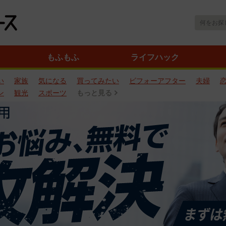
もふもふ
ライフハック
い
家族
気になる
買ってみたい
ビフォーアフター
夫婦
ン
観光
スポーツ
もっと見る