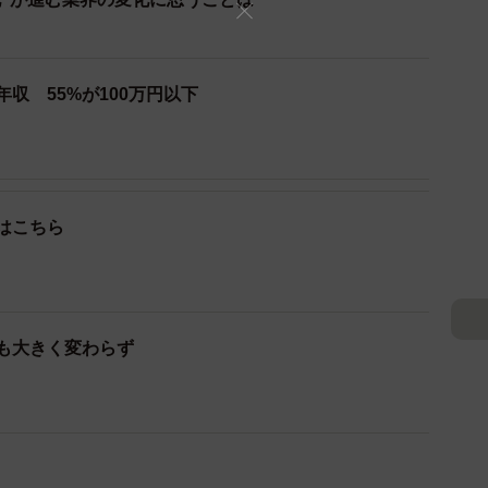
い声優業界を直撃する
年収 55%が100万円以下
きるのは「適格請求書発行事業者」に限られ、適格請求
ければならない。年収1000万円以下の免税事業者が登
業者になる必要があり、課税事業者になるとこれまで免
れるようになる。
はこちら
割以上が免税事業者という声優業界にはダイレクトかつ
る。「インボイス制度が導入された場合、ご自身の声優
？」という問いには、53%が「減ると思う」、そして
収も大きく変わらず
回答。「廃業するかもしれない」と答えた人たちの年収
400万円以上も6%いたほか、年代も40代〜60代が16%
Nは「必ずしも低収入者や若年層だけが強い危機感を持って