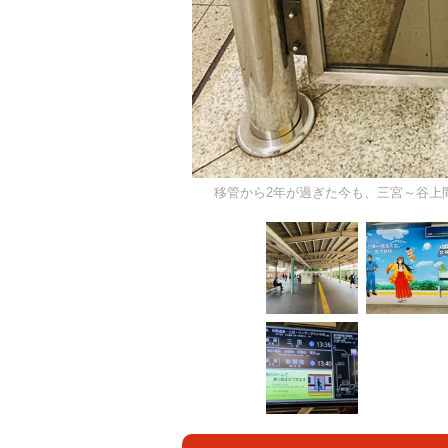
移管から2年が過ぎた今も、三宮～谷上