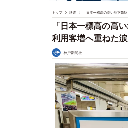
トップ
鉄道
「日本一標高の高い地下鉄駅
「日本一標高の高
利用客増へ重ねた涙
神戸新聞社