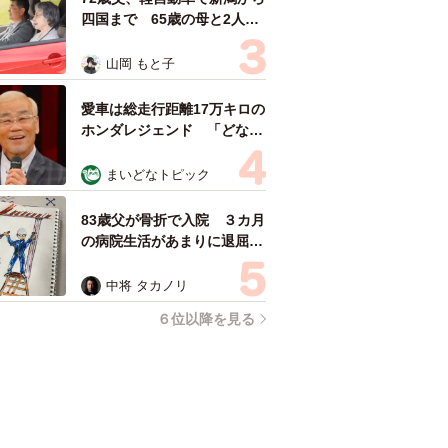
四国まで 65歳の母と2人で
3泊4日の旅 パーキングの休
憩まで分刻み… 「大学生で
山岡 もと子
も組まねえよ！」
愛車は総走行距離17万キロの
ホンダレジェンド 「どなた
か欲しい方が居たら」 大御
所漫才師が譲渡の意向
まいどなトピック
83歳父が骨折で入院 ３カ月
の病院生活があまりに退屈で
「画用紙と色鉛筆持ってこ
い！」→スケッチブックを見
中将 タカノリ
た家族が仰天「これ、売れま
６位以降を見る
すよ…」