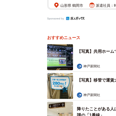
山形県 鶴岡市
派遣社員：時給
Sponsored by
おすすめニュース
【写真】共用ホーム
神戸新聞社
【写真】移管で運賃
神戸新聞社
降りたことがある人
謎の「1番線」