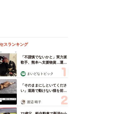
セスランキング
「不謹慎でないかと」実力派
歌手、熊本へ支援物資…運搬
トラックの車体デザインにた
めらい 「痛いほど伝わる」
まいどなトピック
「行動され立派」
「そのままにしといてくださ
い」道路で動けない猫を前に
返された一言… 懸命に生き
ようとした4日間 「命の重
渡辺 晴子
さはみんな同じ」保護団体代
表の訴え
72歳父、軽自動車で新潟から