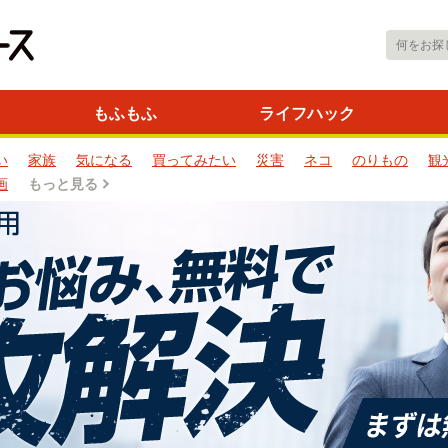
もふもふ
ライフハック
い
家族
気になる
買ってみたい
災害
ネコ
のりもの
観
画
もっと見る