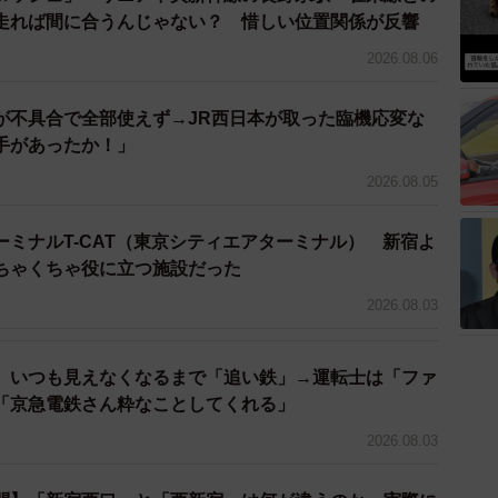
走れば間に合うんじゃない？ 惜しい位置関係が反響
2026.08.06
4/5
示板に「1番のりば」の文字が！
が不具合で全部使えず→JR西日本が取った臨機応変な
手があったか！」
駅舎に近い順から1番線、2番線…と番号が振られていま
2026.08.05
されているようです。よって、気づかれた人もいるかも
は下り（姫路方面）が1番線、2番線となっているのに対
ミナルT-CAT（東京シティエアターミナル） 新宿よ
様に、上り（大阪方面）が1番線、2番線…と振られてお
ちゃくちゃ役に立つ施設だった
号の付け方が異なることが分かります。
2026.08.03
し、必ずしもホームがあるとは限りません。
、いつも見えなくなるまで「追い鉄」→運転士は「ファ
「京急電鉄さん粋なことしてくれる」
では1番線（山陰本線のホームと合わせて日本一長いホ
その後駅ビル建設工事に伴い、番号が整理され、現在は
2026.08.03
なっています。1番線はホームがない貨物列車などが通過