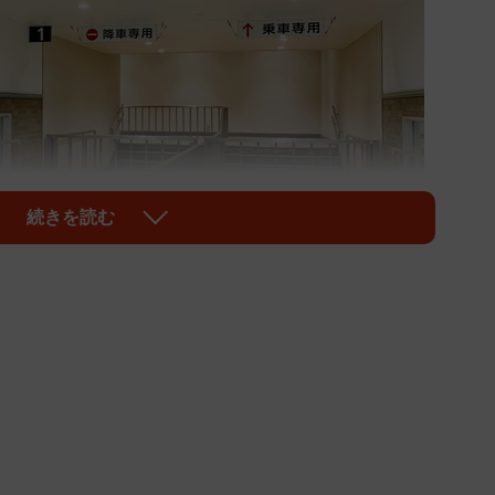
続きを読む
1/5
時以外は入れないJR神戸駅1番線
いえば、最も山側（湊川神社側）にある1番線には降り
た。ふだん私が利用する時間帯は1番線への階段は柵で
ません。1番線を名乗っているのに、影が薄くないです