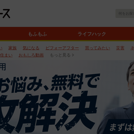
もふもふ
ライフハック
い
家族
気になる
ビフォーアフター
買ってみたい
災害
住まい
おもしろ動画
もっと見る