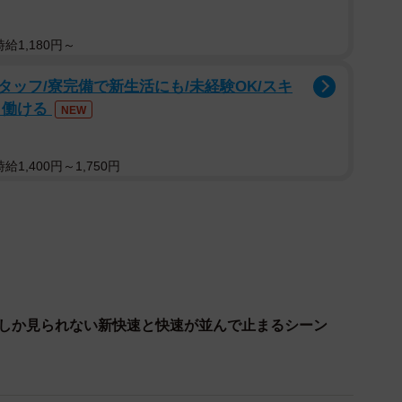
給1,180円～
2/5
お、1番線出入り口の柵が取り払われている！
ッフ/寮完備で新生活にも/未経験OK/スキ
く働ける
NEW
の起点である神戸駅。1番線にはどんな列車が発着する
と、朝のラッシュ時、上り（大阪方面）の快速電車8本
1,400円～1,750円
駅に5分程度停車し、後から来る新快速電車（2番線に発
に降り立ったことのあるあなた、あなたは実はとてもレ
朝しか見られない新快速と快速が並んで止まるシーン