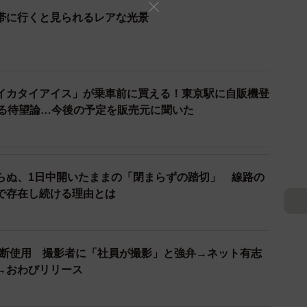
帯に行くと見られるレアな光景
イカタイアイス」が乗車前に買える！東京駅に自販機登
める待望論…今後の予定を販売元に聞いた
らぬ、1日中開いたままの「閉まらずの踏切」 線路の
3/5
で存在し続ける理由とは
速と1番線の快速（右）が…並んだ〜！
、この乗り場は神戸駅始発の東京行き超特急「燕」や特
無断使用 撮影者に「社員が撮影」と強弁→ネット有志
優等列車の専用ホームだったそうです。これらの列車が
→おわびリリース
、新型車両の展示会に使われるなど地味な存在になって
していた駅にふさわしく、神戸駅には貴賓室もありまし