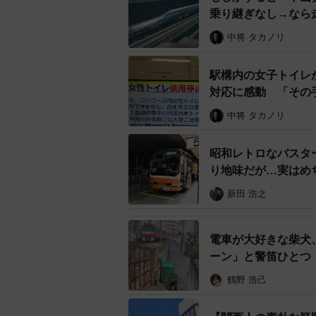
乗り継ぎなし→なら
中将 タカノリ
電光掲
駅構内の女子トイレ
対応に感動 「その
さて、旧国鉄時代から駅長室のある
中将 タカノリ
した。現在も基本的にはこれが踏襲
しれませんが、神戸駅の隣・元町駅
昭和レトロなバスター
し、その隣の三ノ宮駅は神戸駅と同
り地味だが…実はめ
り、方面別ではなく、駅によって番
新田 浩之
さらに、1番線とは「1番線路」を指
電車が大好きな柴犬
ーン」と警笛ひとつ
京都駅は駅ビル建設工事が始まるま
ームで知られた）が存在しました。
鶴野 浩己
0番線（東海道本線・上り方面）と