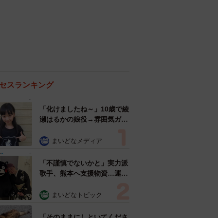
セスランキング
「化けましたね～」10歳で綾
瀬はるかの娘役→雰囲気ガラ
リの18歳に成長 「メイクで
雰囲気が」「宝塚に入れそ
まいどなメディア
う」
「不謹慎でないかと」実力派
歌手、熊本へ支援物資…運搬
トラックの車体デザインにた
めらい 「痛いほど伝わる」
まいどなトピック
「行動され立派」
「そのままにしといてくださ