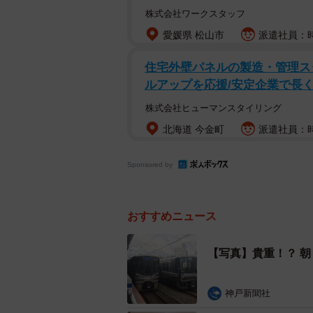
株式会社ワークスタッフ
愛媛県 松山市
派遣社員：時
朝に行ってみると…お
住宅外壁パネルの製造・管理スタ
ルアップを応援/安定企業で長
東海道本線の終点であり、山陽本線
株式会社ヒューマンスタイリング
のでしょう。時刻表から調べてみる
北海道 今金町
派遣社員：時給
のみです。これらの快速電車は神戸
着）に道を譲ります。神戸駅1番線
Sponsored by
アな？体験をしているのです。
おすすめニュース
【写真】貴重！？ 
神戸新聞社