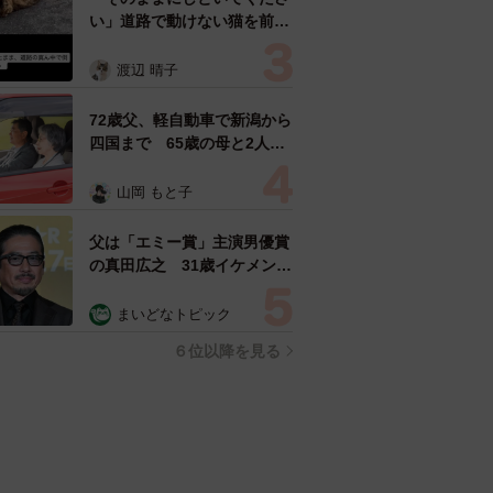
い」道路で動けない猫を前に
返された一言… 懸命に生き
ようとした4日間 「命の重
渡辺 晴子
さはみんな同じ」保護団体代
表の訴え
72歳父、軽自動車で新潟から
四国まで 65歳の母と2人で
3泊4日の旅 パーキングの休
憩まで分刻み… 「大学生で
山岡 もと子
も組まねえよ！」
父は「エミー賞」主演男優賞
の真田広之 31歳イケメン俳
優が長髪ヒゲのワイルド近影
「ガチヒロさんそっくり」
まいどなトピック
「新たな一面もステキ」
６位以降を見る