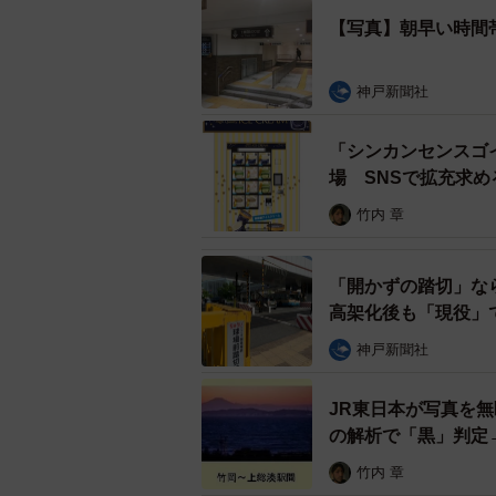
【写真】朝早い時間
神戸新聞社
「シンカンセンスゴ
場 SNSで拡充求
竹内 章
「開かずの踏切」な
高架化後も「現役」
2番線の新快
神戸新聞社
その昔、東海道新幹線が開業する前
JR東日本が写真を
急「つばめ」「こだま」など長距離
の解析で「黒」判定
姿を消し、私が記憶するところでは
竹内 章
いました。それでも優等列車が発着