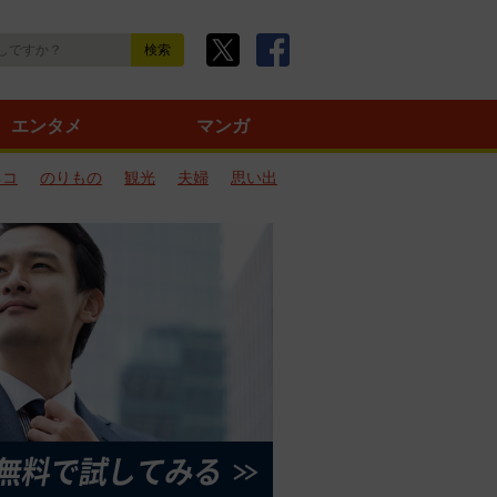
エンタメ
マンガ
ネコ
のりもの
観光
夫婦
思い出