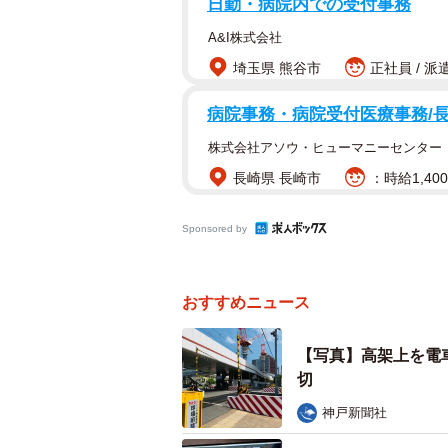
日勤・病院内での受付事務
A&I株式会社
筆者は西宮出身で、神戸に移住した
埼玉県 熊谷市
正社員 / 派
見たことはない。地元の知り合いに
心なさげだ。もしかして出くわした
病院事務・病院受付医療事務/長
いる！？
株式会社アソウ・ヒューマニーセンター
長崎県 長崎市
：時給1,40
久しぶりに現地を訪れてみたが、阪
ていて、くだんの遮断機が下りる気
Sponsored by
に一旦停止している（当たり前か…
意」と呼びかける看板もちゃんと存
おすすめニュース
調べてみると、1日に2回（つまり1
2010年に西宮北口駅付近が高架化
【写真】高架上を電
切。高架完成後は、神戸線経由で車
切
切が生き残ったのだった。
神戸新聞社