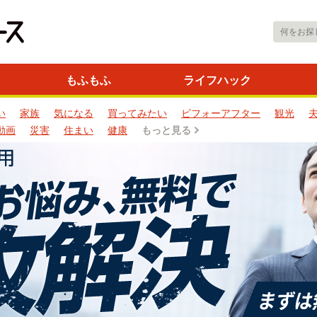
もふもふ
ライフハック
い
家族
気になる
買ってみたい
ビフォーアフター
観光
動画
災害
住まい
健康
もっと見る