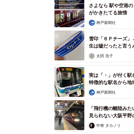
すぐ近くにもう1カ所、閉まら
さよなら 駅や空港の
がかきたてる旅情
神戸新聞社
雪印「６Ｐチーズ」
生は嘘だったと言う
太田 浩子
実は「・」が付く駅
特徴的な駅名から地
神戸新聞社
「飛行機の離陸みた
見られない大阪平
中将 タカノリ