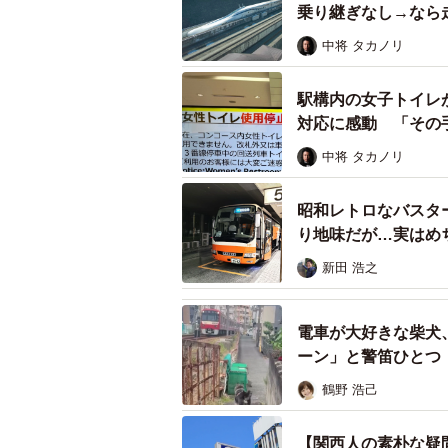
乗り継ぎなし→なら
中将 タカノリ
駅構内の女子トイレ
対応に感動 「その
中将 タカノリ
昭和レトロなバスター
り地味だが…実はめ
新田 浩之
電車が大好きな柴犬
ーン」と警笛ひとつ
鶴野 浩己
【関西人の素朴な疑