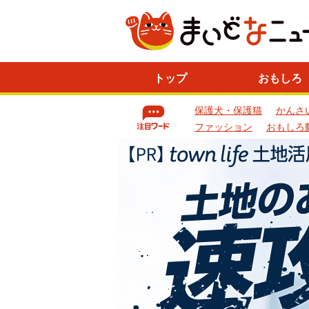
ニ
トップ
おもしろ
ュ
ー
保護犬・保護猫
かんさ
ス
一
ファッション
おもしろ
覧