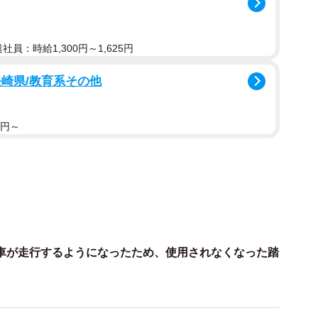
今もたまに里帰りするが、この踏切が閉まっているのを
遣社員：時給1,300円～1,625円
尋ねてみても、「そやなぁ、見たことないなぁ」と、関
経験のある方、あなたはとてもラッキーな経験をされて
崎県/教育系その他
0円～
急カラーのマルーンの電車はすぐ東側の高架の上を走っ
配は一向にない。なのに、踏切を通る車は、みんな律儀
交通ルールは守りましょう）。傍らには「危険 横断注
在する。
往復）、早朝と深夜にだけ、この踏切は閉まるという。
されるまでは、ひっきりなしに電車が通っていたこの踏
車が走行するようになったため、使用されなくなった踏
庫に出入りする回送電車のためだけに線路は残され、踏