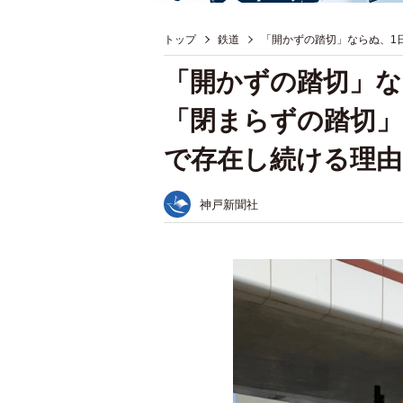
トップ
鉄道
「開かずの踏切」ならぬ、1
「開かずの踏切」な
「閉まらずの踏切」
で存在し続ける理由
神戸新聞社