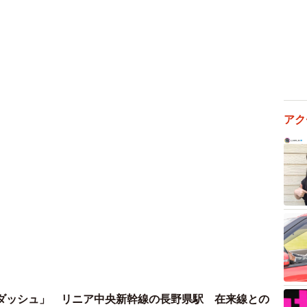
2/3
切道」。余談ですが、西、北、南と方角が盛りだくさんですね＝兵
庫県西宮市高松町
る（珍しくないってこと！？）。この「球場前踏切道」
アク
道」という歩行者だけが通ることができる小さな小さな
駅の北東側と、南側にあるバスターミナルや兵庫県立芸
として新設された。
、交通渋滞を解消するために、本来なら踏切はできるだ
はいえ、先述のように1日に2回しか遮断機が下りない、
夜だとすれば、「許容範囲」だったのだろう。
ダッシュ」 リニア中央新幹線の長野県駅 在来線との