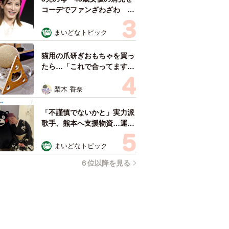
コーデでファンざわざわ
「色っぽすぎて思わず二度
見」「むっかしからずっと可
まいどなトピック
愛い」
猫用の爪研ぎおもちゃを買っ
たら…「これで合ってます
か？」予想外の使い方が大反
響 「100点満点」「かわい
梨木 香奈
いからよし！」
「不謹慎でないかと」実力派
歌手、熊本へ支援物資…運搬
トラックの車体デザインにた
めらい 「痛いほど伝わる」
まいどなトピック
「行動され立派」
６位以降を見る