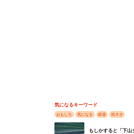
こちらは歩行者だけが通れる「西宮北口南踏
実はレアな踏切はもう一つ、存在す
のさらに北側に、「西宮北口南踏切
踏切があるのだ。西宮北口南踏切、
術文化センターなどを短絡する通路
鉄道事業者からすれば、事故を防ぎ
け造りたくないシロモノのはず。と
それもほとんど人が通らない早朝深
気になるキーワード
おもしろ
気になる
鉄道
街ネタ
もしかすると「下山