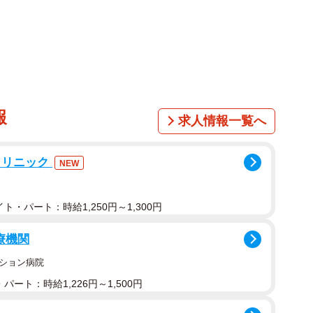
1/3
。もちろん、ここを通る車はちゃんと一時停止します＝兵庫県西宮市
高松町
通渋滞を引き起こす「開かずの踏切」は社会問題でもあ
て存在するのだろうか？
報
という。でも、「閉まらずの踏切」なんて、おそらく数
求人情報一覧へ
クリニック
NEW
存在した。ニシキタこと阪急西宮北口駅前（兵庫県西宮
ガーデンズ」のそば、阪急今津線（南線、西宮北口～今
ト・パート：時給1,250円～1,300円
前踏切道」。片側1車線の車道と、両脇に歩道がある立
療機関
ション病院
、かつてプロ野球阪急ブレーブスの本拠地・西宮球場
パート：時給1,226円～1,500円
今も踏切にその名が残るのは、この踏切がれっきとした
通ることは滅多にない。