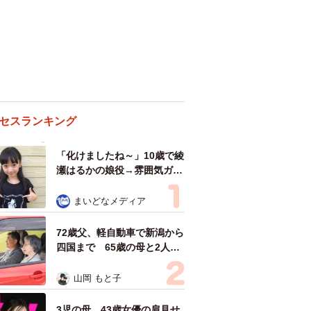
セスランキング
「化けましたね～」10歳で綾
瀬はるかの娘役→雰囲気ガラ
リの18歳に成長 「メイクで
雰囲気が」「宝塚に入れそ
まいどなメディア
う」
72歳父、軽自動車で新潟から
四国まで 65歳の母と2人で
3泊4日の旅 パーキングの休
憩まで分刻み… 「大学生で
山岡 もと子
も組まねえよ！」
3児の母 43歳女優の肩見せ