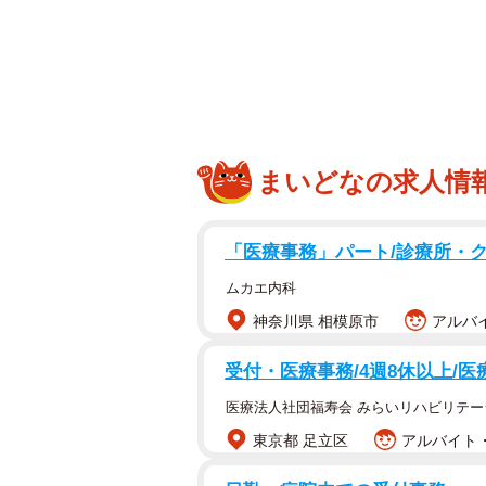
1日に2回だけ閉まる！？「球場前踏切道」
遮断機が下りている時間が長く、交
るが、逆に「閉まらずの踏切」なん
まいどなの求人情
全国に踏切はざっと3万カ所はある
えるほどしかあるまい…。
「医療事務」パート/診療所・
と思いきや、意外にも身近な場所に
ムカエ内科
市）にある大型商業施設「阪急西宮
神奈川県 相模原市
アルバイ
津間）に、その踏切はある。「球場
派な踏切である。
受付・医療事務/4週8休以上/医
医療法人社団福寿会 みらいリハビリテー
阪急西宮ガーデンズが立つ場所には
東京都 足立区
アルバイト・
（阪急西宮スタジアム）があった。
「現役」だからだ。しかし、電車が