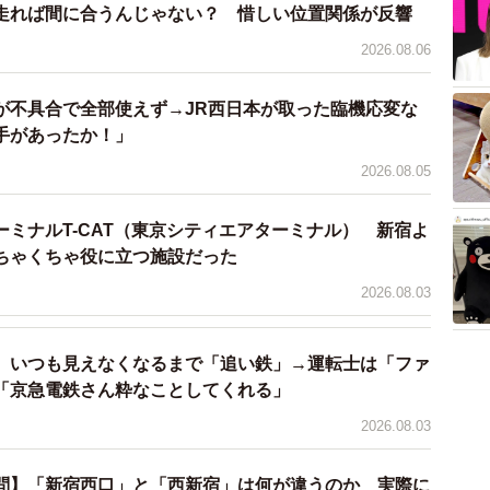
走れば間に合うんじゃない？ 惜しい位置関係が反響
2026.08.06
が不具合で全部使えず→JR西日本が取った臨機応変な
手があったか！」
2026.08.05
ミナルT-CAT（東京シティエアターミナル） 新宿よ
ちゃくちゃ役に立つ施設だった
2026.08.03
、いつも見えなくなるまで「追い鉄」→運転士は「ファ
「京急電鉄さん粋なことしてくれる」
2026.08.03
問】「新宿西口」と「西新宿」は何が違うのか 実際に