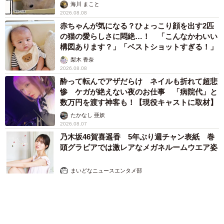
海川 まこと
2026.08.08
赤ちゃんが気になる？ひょっこり顔を出す2匹
の猫の愛らしさに悶絶…！ 「こんなかわいい
構図あります？」「ベストショットすぎる！」
梨木 香奈
2026.08.08
酔って転んでアザだらけ ネイルも折れて超悲
惨 ケガが絶えない夜のお仕事 「病院代」と
数万円を渡す神客も！【現役キャストに取材】
たかなし 亜妖
2026.08.07
乃木坂46賀喜遥香 5年ぶり週チャン表紙 巻
頭グラビアでは激レアなメガネルームウエア姿
まいどなニュースエンタメ部
2026.08.07