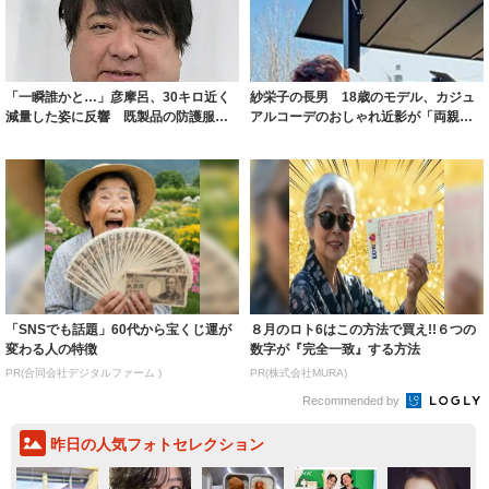
「一瞬誰かと…」彦摩呂、30キロ近く
紗栄子の長男 18歳のモデル、カジュ
減量した姿に反響 既製品の防護服が
アルコーデのおしゃれ近影が「両親の
着られると...
いいとこ取...
「SNSでも話題」60代から宝くじ運が
８月のロト6はこの方法で買え!!６つの
変わる人の特徴
数字が『完全一致』する方法
PR(合同会社デジタルファーム )
PR(株式会社MURA)
Recommended by
昨日の人気フォトセレクション