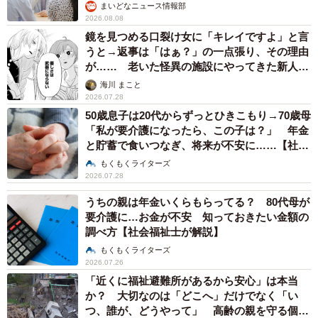
まいどなニュース情報部
2026.08.08
鏡を見つめる口裂け女に「キレイですよ」と言
うと→返事は「はぁ？」の一点張り、その理由
が…… 老いた怪異の施設にやってきた新人介
護士【漫画】
海川 まこと
2026.07.28
50歳息子は20代からずっとひきこもり→70歳母
「私が要介護になったら、この子は？」 年金
と貯蓄で食いつなぎ、将来が不安に……【社会
福祉士が解説】
もくもくライターズ
2026.07.28
うちの親は年金いくらもらってる？ 80代母が
要介護に…お金が不安 知っておきたい金額の
調べ方【社会福祉士が解説】
もくもくライターズ
2026.07.26
「近くに福祉避難所があるから安心」は本当
か？ 大切なのは「どこへ」だけでなく「い
つ、誰が、どうやって」 高齢の親を守る個別