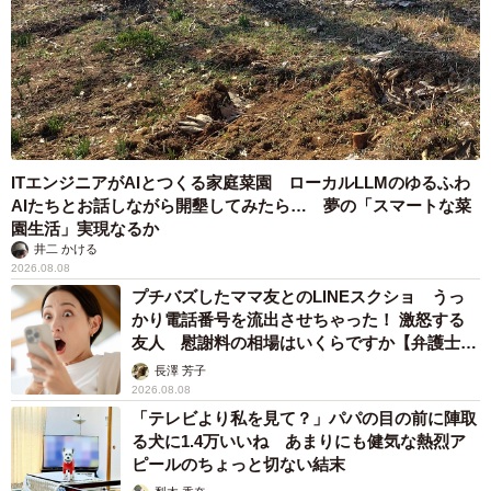
ITエンジニアがAIとつくる家庭菜園 ローカルLLMのゆるふわ
AIたちとお話しながら開墾してみたら… 夢の「スマートな菜
園生活」実現なるか
井二 かける
2026.08.08
プチバズしたママ友とのLINEスクショ うっ
かり電話番号を流出させちゃった！ 激怒する
友人 慰謝料の相場はいくらですか【弁護士が
解説】
長澤 芳子
2026.08.08
「テレビより私を見て？」パパの目の前に陣取
る犬に1.4万いいね あまりにも健気な熱烈ア
ピールのちょっと切ない結末