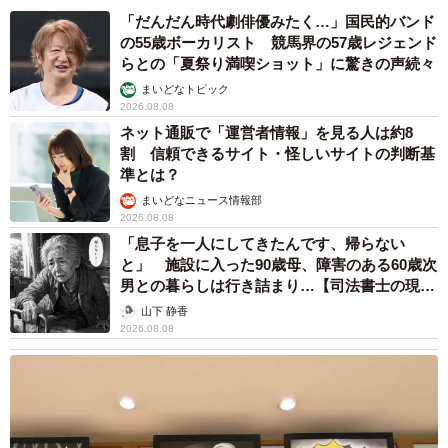
「だんだん時代劇俳優みたく…」国民的バンド
の55歳ボーカリスト 競馬界の57歳レジェンド
らとの「夏祭り満喫ショット」に驚きの声続々
まいどなトピック
2026.08.08
ネット通販で「運営者情報」を見る人は約8
割 信頼できるサイト・怪しいサイトの判断基
準とは？
まいどなニュース情報部
2026.08.08
「息子を一人にしてきたんです、帰らない
と」 施設に入った90歳母、障害のある60歳次
男との暮らしは行き詰まり…【司法書士の現場
から】
山下 静香
2026.08.08