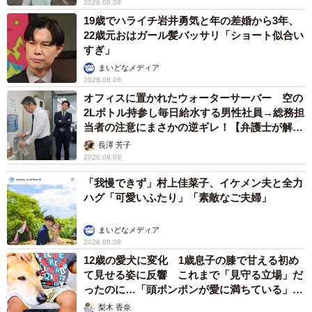
2026.08.08
19歳でハライチ岩井勇気と年の差婚から3年、
22歳元おはガール髪バッサリ「ショート似合い
すぎ」
まいどなメディア
2026.08.08
オフィスに置かれたウォーターサーバー 空の
2Lボトル持参し毎日給水する男性社員→総務担
当者の注意にまさかの逆ギレ！【弁護士が解
説】
長澤 芳子
2026.08.08
「我慢できず」村上佳菜子、イケメン夫と全力
ハグ「可愛いふたり」「素敵なご夫婦」
まいどなメディア
2026.08.08
12歳の愛犬に変化 1歳息子の膝で甘える初め
て見せる姿に反響 これまで「見守る立場」だ
ったのに…「頭ポンポンが愛に満ちている」
「尊…」
梨木 香奈