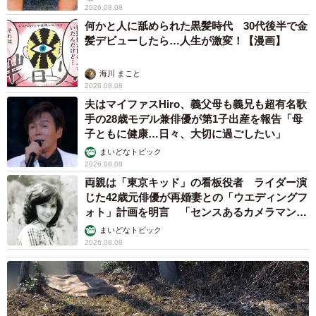
2026.08.08
何かと人に舐められた黒髪時代 30代後半で金
髪デビューしたら…人生が激変！【漫画】
海川 まこと
2026.08.08
夫はマイファスHiro、義父母も義兄も超有名歌
手の28歳モデル兼俳優が第1子出産を報告「母
子ともに健康…日々、大切に過ごしたい」
まいどなトピック
2026.08.08
両親は「東京キッド」の看板役者 ライダー演
じた42歳元俳優が再婚妻との「ウエディングフ
ォト」計画を明言 「センスあるカメラマン求
む」
まいどなトピック
2026.08.08