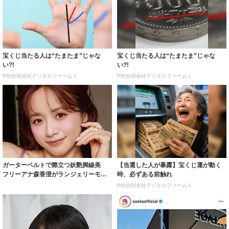
宝くじ当たる人は“たまたま”じゃな
宝くじ当たる人は“たまたま”じゃな
い?!
い?!
PR(合同会社デジタルファーム )
PR(合同会社デジタルファーム )
ガーターベルトで際立つ妖艶脚線美
【当選した人が暴露】宝くじ運が動く
フリーアナ森香澄がランジェリーモデ
時、必ずある前触れ
ルに ｢PE...
PR(合同会社デジタルファーム )