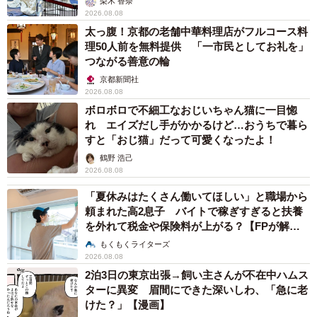
梨木 香奈
2026.08.08
太っ腹！京都の老舗中華料理店がフルコース料
理50人前を無料提供 「一市民としてお礼を」
つながる善意の輪
京都新聞社
2026.08.08
ボロボロで不細工なおじいちゃん猫に一目惚
れ エイズだし手がかかるけど…おうちで暮ら
すと「おじ猫」だって可愛くなったよ！
鶴野 浩己
2026.08.08
「夏休みはたくさん働いてほしい」と職場から
頼まれた高2息子 バイトで稼ぎすぎると扶養
を外れて税金や保険料が上がる？【FPが解
説】
もくもくライターズ
2026.08.08
2泊3日の東京出張→飼い主さんが不在中ハムス
ターに異変 眉間にできた深いしわ、「急に老
けた？」【漫画】