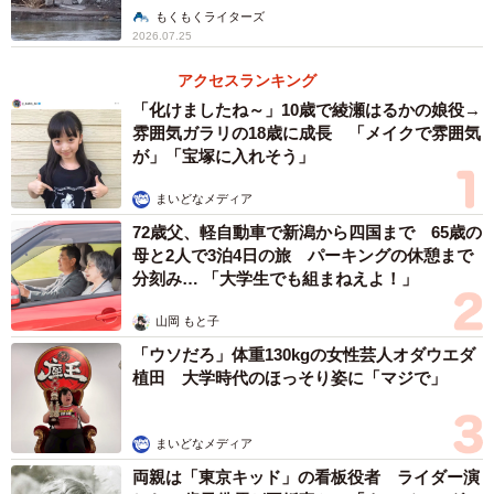
避難計画【社会福祉士が解説】
もくもくライターズ
2026.07.25
アクセスランキング
「化けましたね～」10歳で綾瀬はるかの娘役→
雰囲気ガラリの18歳に成長 「メイクで雰囲気
が」「宝塚に入れそう」
まいどなメディア
72歳父、軽自動車で新潟から四国まで 65歳の
母と2人で3泊4日の旅 パーキングの休憩まで
分刻み… 「大学生でも組まねえよ！」
山岡 もと子
「ウソだろ」体重130kgの女性芸人オダウエダ
植田 大学時代のほっそり姿に「マジで」
まいどなメディア
両親は「東京キッド」の看板役者 ライダー演