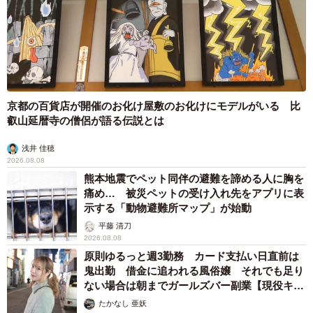
京都の百貨店が開催のお化け屋敷のお化けにモデルがいる 比
叡山延暦寺の僧侶が語る伝説とは
浅井 佳穂
2026.08.08
熊本地震でペット同伴の避難を諦める人に胸を
痛め… 被災ペットの受け入れ先をアプリに表
示する「動物避難所マップ」が始動
平藤 清刀
2026.08.08
原則ゆるっと週3勤務 カード支払い日直前は
鬼出勤 借金に追われる風俗嬢 それでも足り
ない場合は朝までガールズバー副業【現役キャ
ストに取材】
たかなし 亜妖