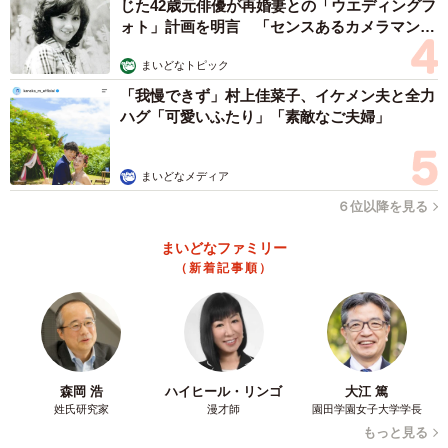
じた42歳元俳優が再婚妻との「ウエディングフ
ォト」計画を明言 「センスあるカメラマン求
む」
まいどなトピック
「我慢できず」村上佳菜子、イケメン夫と全力
ハグ「可愛いふたり」「素敵なご夫婦」
まいどなメディア
６位以降を見る
まいどなファミリー
（新着記事順）
森岡 浩
ハイヒール・リンゴ
大江 篤
姓氏研究家
漫才師
園田学園女子大学学長
もっと見る