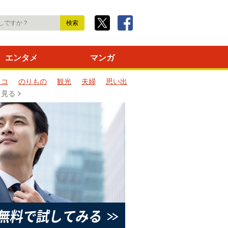
エンタメ
マンガ
ネコ
のりもの
観光
夫婦
思い出
と見る