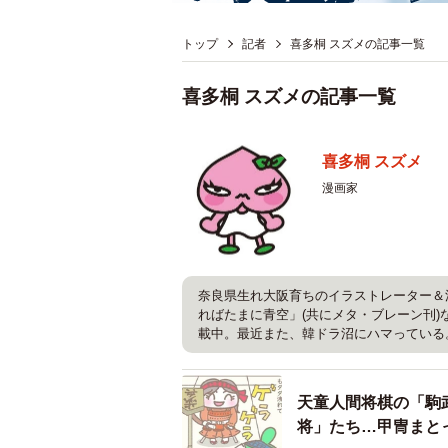
トップ
記者
喜多桐 スズメの記事一覧
喜多桐 スズメの記事一覧
喜多桐 スズメ
漫画家
奈良県生れ大阪育ちのイラストレーター＆
ればたまに青空」(共にメタ・ブレーン刊
載中。最近また、韓ドラ沼にハマっている
天童人間将棋の「駒
将」たち…甲冑まと