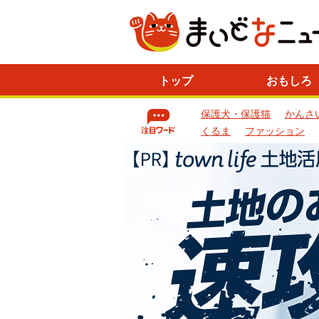
ニ
トップ
おもしろ
ュ
ー
保護犬・保護猫
かんさ
ス
一
くるま
ファッション
覧