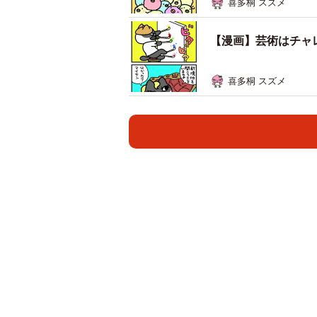
喜多桐 スズメ
【漫画】芸術はチャレ
喜多桐 スズメ