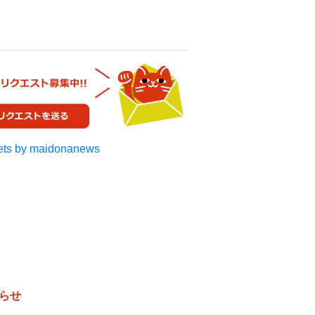
ts by maidonanews
らせ