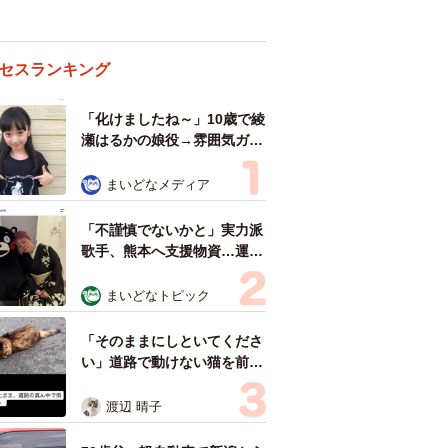
セスランキング
「化けましたね～」10歳で綾
瀬はるかの娘役→雰囲気ガラ
リの18歳に成長 「メイクで
雰囲気が」「宝塚に入れそ
まいどなメディア
う」
「不謹慎でないかと」実力派
歌手、熊本へ支援物資…運搬
トラックの車体デザインにた
めらい 「痛いほど伝わる」
まいどなトピック
「行動され立派」
「そのままにしといてくださ
い」道路で動けない猫を前に
返された一言… 懸命に生き
ようとした4日間 「命の重
渡辺 晴子
さはみんな同じ」保護団体代
表の訴え