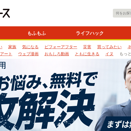
もふもふ
ライフハック
い
家族
気になる
ビフォーアフター
災害
買ってみたい
アート
ウェブ漫画
おもしろ動画
ともに生きる
イヌ
もっ