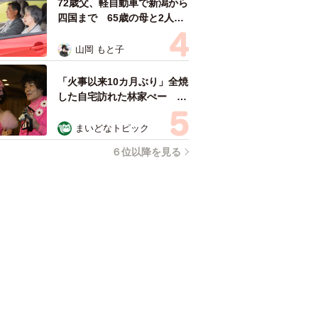
72歳父、軽自動車で新潟から
四国まで 65歳の母と2人で
3泊4日の旅 パーキングの休
憩まで分刻み… 「大学生で
山岡 もと子
も組まねえよ！」
「火事以来10カ月ぶり」全焼
した自宅訪れた林家ぺー 内
装も壁も取り払われスケルト
ン状態の部屋に呆然
まいどなトピック
６位以降を見る