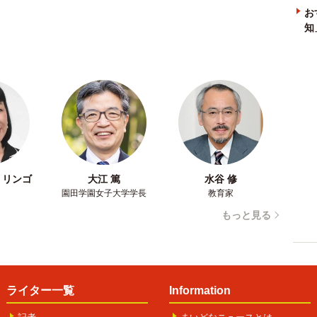
お
知
・リンゴ
大江 篤
水谷 修
園田学園女子大学学長
教育家
もっと見る
ライター一覧
Information