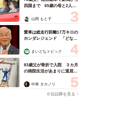
四国まで 65歳の母と2人で
3泊4日の旅 パーキングの休
憩まで分刻み… 「大学生で
山岡 もと子
も組まねえよ！」
愛車は総走行距離17万キロの
ホンダレジェンド 「どなた
か欲しい方が居たら」 大御
所漫才師が譲渡の意向
まいどなトピック
83歳父が骨折で入院 ３カ月
の病院生活があまりに退屈で
「画用紙と色鉛筆持ってこ
い！」→スケッチブックを見
中将 タカノリ
た家族が仰天「これ、売れま
６位以降を見る
すよ…」