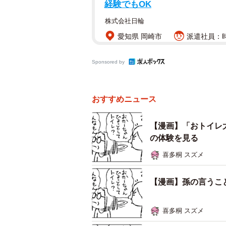
経験でもOK
株式会社日輪
愛知県 岡崎市
派遣社員：時
Sponsored by
おすすめニュース
【漫画】「おトイレ
の体験を見る
喜多桐 スズメ
【漫画】孫の言うこ
喜多桐 スズメ