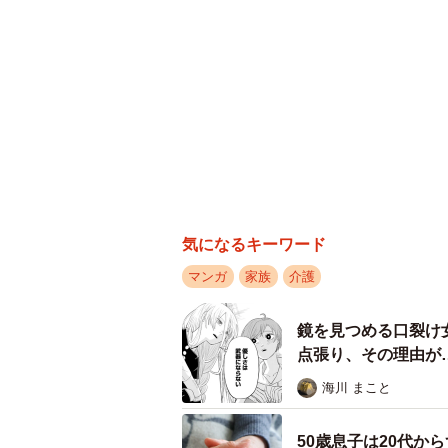
気になるキーワード
マンガ
家族
介護
鏡を見つめる口裂け
点張り、その理由が
画】
海川 まこと
50歳息子は20代か