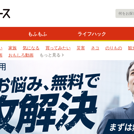
もふもふ
ライフハック
い
家族
気になる
買ってみたい
災害
ネコ
のりもの
観
画
おもしろ動画
もっと見る