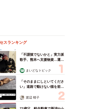
セスランキング
「不謹慎でないかと」実力派
歌手、熊本へ支援物資…運搬
トラックの車体デザインにた
めらい 「痛いほど伝わる」
まいどなトピック
「行動され立派」
「そのままにしといてくださ
い」道路で動けない猫を前に
返された一言… 懸命に生き
ようとした4日間 「命の重
渡辺 晴子
さはみんな同じ」保護団体代
表の訴え
72歳父、軽自動車で新潟から