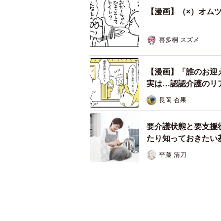
【漫画】（×）オム
喜多桐 スズメ
【漫画】「誰のお迎
実は…認認介護のリ
長岡 杏果
要介護状態と要支援
たり知っておきたい
平藤 清刀