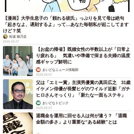
【漫画】大学生息子の「頼れる彼氏」っぷりを見て母は絶句
「起きなよ、遅刻するよ」って…あなた毎朝私が起こしてます
けど？笑
松波 穂乃圭
2026.08.07
【お盆の帰省】既婚女性の半数以上が「日常よ
り疲れる」 気遣いや準備で深まる夫婦の温度
感ギャップ鮮明に
まいどなニュース情報部
2026.08.07
父は「エミー賞」主演男優賞の真田広之 31歳
イケメン俳優が長髪ヒゲのワイルド近影「ガチ
ヒロさんそっくり」「新たな一面もステキ」
まいどなトピック
2026.08.07
退職金を運用に回せる人は何が違う？ 「退職
金額の多さ」より重要な“ある経験”とは