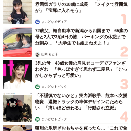
雰囲気ガラリの18歳に成長 「メイクで雰囲気
が」「宝塚に入れそう」
まいどなメディア
72歳父、軽自動車で新潟から四国まで 65歳の
母と2人で3泊4日の旅 パーキングの休憩まで
分刻み… 「大学生でも組まねえよ！」
山岡 もと子
3児の母 43歳女優の肩見せコーデでファンざ
わざわ 「色っぽすぎて思わず二度見」「むっ
かしからずっと可愛い」
まいどなトピック
「不謹慎でないかと」実力派歌手、熊本へ支援
物資…運搬トラックの車体デザインにためら
い 「痛いほど伝わる」「行動され立派」
まいどなトピック
猫用の爪研ぎおもちゃを買ったら…「これで合