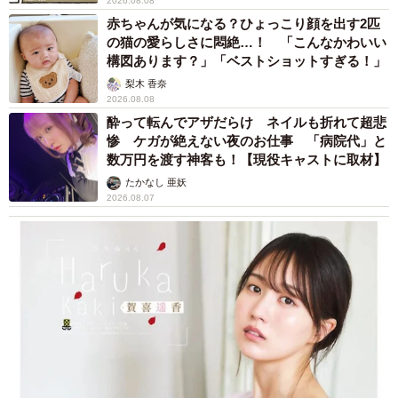
2026.08.08
赤ちゃんが気になる？ひょっこり顔を出す2匹
の猫の愛らしさに悶絶…！ 「こんなかわいい
構図あります？」「ベストショットすぎる！」
梨木 香奈
2026.08.08
酔って転んでアザだらけ ネイルも折れて超悲
惨 ケガが絶えない夜のお仕事 「病院代」と
数万円を渡す神客も！【現役キャストに取材】
たかなし 亜妖
2026.08.07