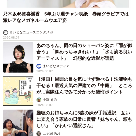
乃木坂46賀喜遥香 5年ぶり週チャン表紙 巻頭グラビアでは
激レアなメガネルームウエア姿
まいどなニュースエンタメ部
2026.08.07
あのちゃん、雨の日のショーパン姿に「雨が似
合う」「脚めっちゃきれい！」「水も滴る良い
アーティスト」 幻想的な近影が話題
まいどなメディア
2026.08.07
【漫画】周囲の目を気にせず遊べる！洗濯物も
干せる！最近人気の戸建ての「中庭」 ところ
が…実際住んでみて分かった後悔ポイント
中瀬 えみ
2026.08.07
難聴のお姉ちゃんに5歳の妹が手話通訳 互い
に支え合う家族の日常に反響「妹ちゃん、頼も
しい」「かわいい通訳さん」
五ヶ瀬 あお