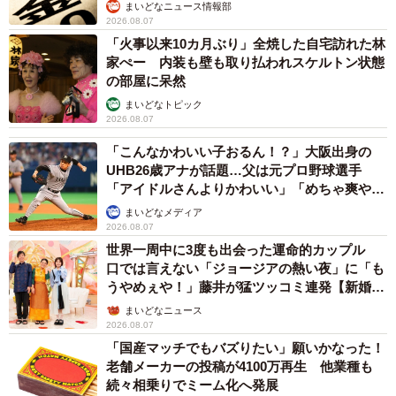
まいどなニュース情報部
2026.08.07
「火事以来10カ月ぶり」全焼した自宅訪れた林
家ぺー 内装も壁も取り払われスケルトン状態
の部屋に呆然
まいどなトピック
2026.08.07
「こんなかわいい子おるん！？」大阪出身の
UHB26歳アナが話題…父は元プロ野球選手
「アイドルさんよりかわいい」「めちゃ爽や
か」
まいどなメディア
2026.08.07
世界一周中に3度も出会った運命的カップル
口では言えない「ジョージアの熱い夜」に「も
うやめぇや！」藤井が猛ツッコミ連発【新婚さ
ん】
まいどなニュース
2026.08.07
「国産マッチでもバズりたい」願いかなった！
老舗メーカーの投稿が4100万再生 他業種も
続々相乗りでミーム化へ発展