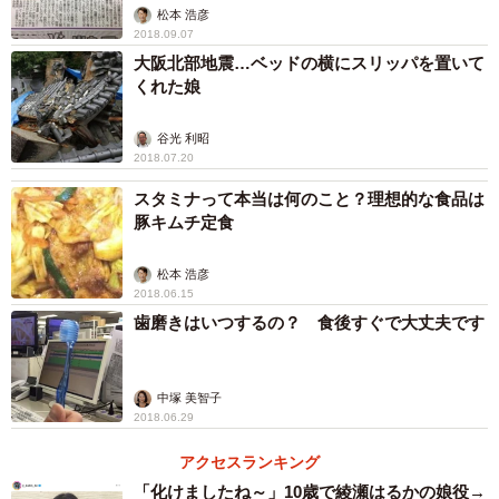
松本 浩彦
2018.09.07
大阪北部地震…ベッドの横にスリッパを置いて
くれた娘
谷光 利昭
2018.07.20
スタミナって本当は何のこと？理想的な食品は
豚キムチ定食
松本 浩彦
2018.06.15
歯磨きはいつするの？ 食後すぐで大丈夫です
中塚 美智子
2018.06.29
アクセスランキング
「化けましたね～」10歳で綾瀬はるかの娘役→