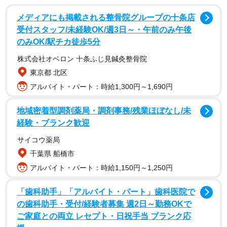
筋肉の異常か筋肉に指令を出す神経の異常で起こります。
メディアにも掲載される整骨院グループの十条店
原因を探すためには、頭のMRIやCTの検査が必要です。急
受付スタッフ/未経験OK/週3日～・午前のみ午後
激に複視が出現した場合、神経を圧迫するような大きな病
のみOK/駅チカ徒歩5分
変、たとえば脳腫瘍、脳梗塞、動脈瘤、血管異常、多発性
株式会社オベロン 十条ふじ見鍼灸整骨院
硬化症などが原因になることがあるからです。他にも重症
東京都 北区
筋無力症、甲状腺眼症、糖尿病、高血圧、動脈硬化などの
アルバイト・パート：時給1,300円～1,690円
症状のひとつとして複視が出現することもあります。
地域密着型調剤薬局・調剤事務/残業ほぼなし/未
経験・ブランク歓迎
特に注意が必要なものは、脳動脈瘤にともなうもの。動脈
瘤が起こりやすい内頸動脈―後交通動脈分岐部の近くに動
サイコウ薬局
眼神経が走行しているので、動脈瘤が増大して動眼神経を
千葉県 船橋市
圧迫するようになると複視が起こるからです。動脈瘤が急
アルバイト・パート：時給1,150円～1,250円
速に増大している可能性があります。複視は破裂の兆候と
「歯科助手」「アルバイト・パート」歯科医院で
されており、緊急治療の対象となります。
の歯科助手・受付/経験者募集 週2日～勤務OKで
ご家庭との両立 レセプト・日祝手当 ブランク応
急に複視を発症した患者さんは眼科を受診することが多い