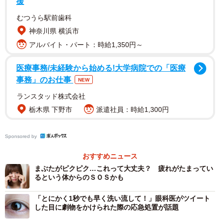
援
ですが、まずは頭のMRIを撮って緊急の病変がないか確認
むつうら駅前歯科
することが大切です。特に複数の方向に目が動かない、ま
神奈川県 横浜市
ぶたが下がっている、瞳孔が開いているといった症状は動
アルバイト・パート：時給1,350円～
眼神経麻痺の可能性があり、危険なサインです。
医療事務/未経験から始める!大学病院での「医療
とはいえ頻度として多いのは一時的に血の巡りが悪くなっ
事務」のお仕事
NEW
ていたり、糖尿病からくる神経障害です。その場合2～3カ
ランスタッド株式会社
月で自然に治ることもあるので、内科治療を受けながら経
栃木県 下野市
派遣社員：時給1,300円
過観察することになります。自己判断が難しい病気なの
で、気がついたらぜひ眼科・脳神経外科を受診してくださ
Sponsored by
いね。
おすすめニュース
まぶたがピクピク…これって大丈夫？ 疲れがたまってい
るという体からのＳＯＳかも
「とにかく1秒でも早く洗い流して！」眼科医がツイート
した目に劇物をかけられた際の応急処置が話題