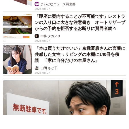
まいどなニュース調査部
2026.08.07
「即座に案内することが不可能です」レストラ
ンの入り口に大きな注意書き オートリザーブ
からの予約を拒否するお断りに賛同者続々
中将 タカノリ
2026.08.07
「本は買うだけでいい」京極夏彦さんの言葉に
共感した女性→リビングの本棚に140冊を積
読 「家に自分だけの本屋さん」
山岡 もと子
2026.08.07