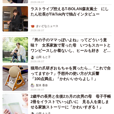
2026.08.07
ラストライブ控えるT-BOLAN森友嵐士 にし
たん社長がTikTok内で独占インタビュー
まいどなニュース
2026.08.07
「男の子のママっぽいよね」ってどういう意
味？ 女系家族で育った母 いつもスカートと
ワンピースしか着ないし、ヒールも好き どの
へんが…
山岡 もと子
2026.08.07
猫用の爪研ぎおもちゃを買ったら…「これで合
ってますか？」予想外の使い方が大反響
「100点満点」「かわいいからよし！」
梨木 香奈
2026.08.07
2歳半の長男と生後2カ月の次男の母 母子手帳
2冊をイラストでいっぱいに 見る人を楽しま
せる家族ストーリーに「かわいすぎる！」
山岡 もと子