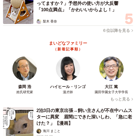
ってますか？」予想外の使い方が大反響
「100点満点」「かわいいからよし！」
梨木 香奈
６位以降を見る
まいどなファミリー
（新着記事順）
森岡 浩
ハイヒール・リンゴ
大江 篤
姓氏研究家
漫才師
園田学園女子大学学長
もっと見る
2泊3日の東京出張→飼い主さんが不在中ハムス
ターに異変 眉間にできた深いしわ、「急に老
けた？」【漫画】
海川 まこと