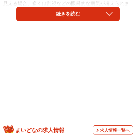
見える場合、多くは乱視などの眼科的な病気が考えられま
す。しかし複視の場合、命に関わる危険なサインかもしれ
続きを読む
ないので注意が必要です。
複視は左右の目の位置が正面からずれていたり、目の動き
が悪くなっている時に自覚します。目を動かすときに使う
まいどなの求人情報
求人情報一覧へ