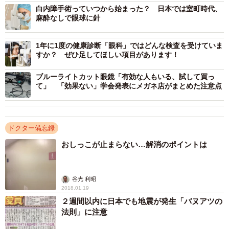
白内障手術っていつから始まった？ 日本では室町時代、
麻酔なしで眼球に針
1年に1度の健康診断「眼科」ではどんな検査を受けていま
すか？ ぜひ足してほしい項目があります！
ブルーライトカット眼鏡「有効な人もいる、試して買っ
て」 「効果ない」学会発表にメガネ店がまとめた注意点
ドクター備忘録
おしっこが止まらない…解消のポイントは
谷光 利昭
2018.01.19
２週間以内に日本でも地震が発生「バヌアツの
法則」に注意