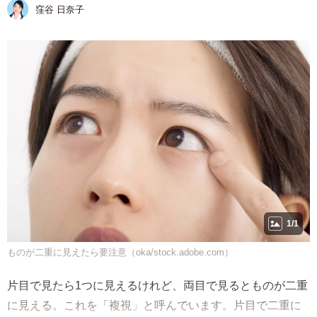
窪谷 日奈子
1/1
ものが二重に見えたら要注意（oka/stock.adobe.com）
片目で見たら1つに見えるけれど、両目で見るとものが二重
に見える。これを「複視」と呼んでいます。片目で二重に