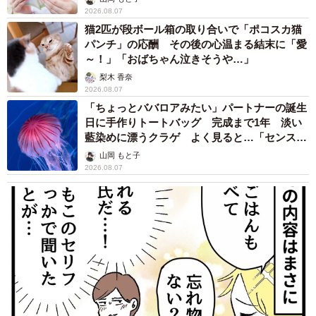
2026.08.07
猫2匹が段ボール箱の取り合いで「ポコスカ猫
パンチ」の応酬 その後の心温まる結末に「愛
～！」「おばちゃん泣きそうや…」
梨木 香奈
2026.08.07
「ちょっとババロアみたい」パートナーの誕生
日に手作りトートバッグ 完成まで1年 淡い
藍染めに漂うクラゲ よく見ると…「センスす
ごい」
山岡 もと子
2026.08.07