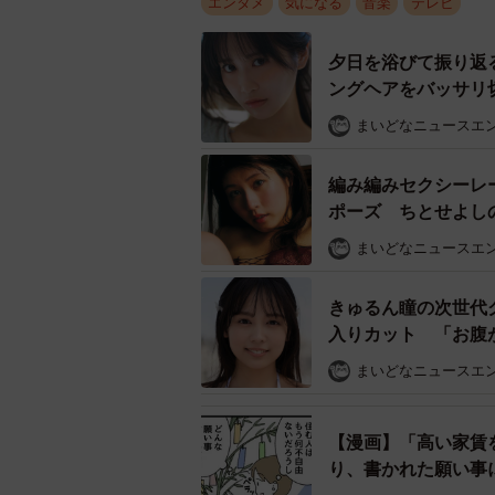
エンタメ
気になる
音楽
テレビ
夕日を浴びて振り返
ングヘアをバッサリ切
まいどなニュースエ
編み編みセクシーレ
ポーズ ちとせよし
まいどなニュースエ
きゅるん瞳の次世代
入りカット 「お腹
まいどなニュースエ
【漫画】「高い家賃
野村康太さん
り、書かれた願い事