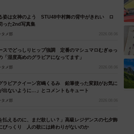
る姿は女神のよう STU48中村舞の背中がきれい ロ
った2nd写真集
ンタメ部
2026.08.06
ースでどっしりヒップ強調 定番のマシュマロむぎゅっ
の「湿度高めのグラビアになってます」
ンタメ部
2026.08.06
グラビアクイーン宮嶋くるみ 鉛筆使った変顔がお気に
が出ないように…」とコメントもキュート
ンタメ部
2026.08.06
3/36
を払えるのに、まだ欲しい？」高級レジデンスの七夕飾
（本人の公式インスタグラムから）
にびっくり 人の欲には終わりがないのか