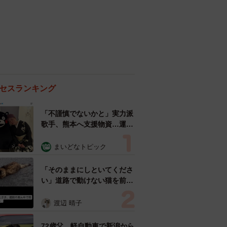
セスランキング
「不謹慎でないかと」実力派
歌手、熊本へ支援物資…運搬
トラックの車体デザインにた
めらい 「痛いほど伝わる」
まいどなトピック
「行動され立派」
「そのままにしといてくださ
い」道路で動けない猫を前に
返された一言… 懸命に生き
ようとした4日間 「命の重
渡辺 晴子
さはみんな同じ」保護団体代
表の訴え
72歳父、軽自動車で新潟から