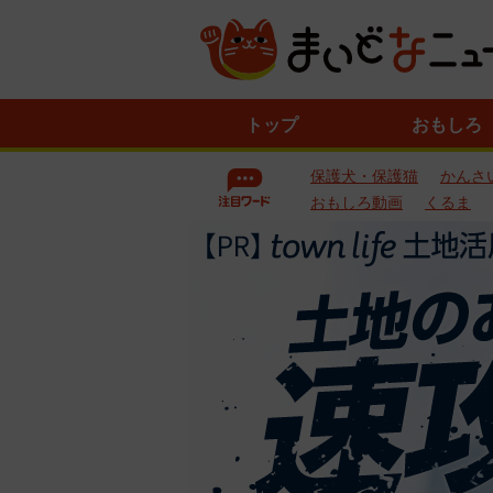
ニ
トップ
おもしろ
ュ
ー
保護犬・保護猫
かんさ
ス
一
おもしろ動画
くるま
覧