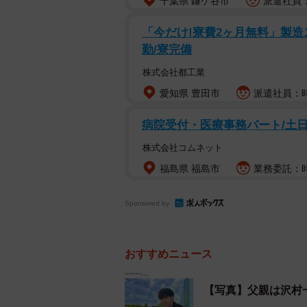
千葉県 鎌ケ谷市
派遣社員：時
「今だけ!寮費2ヶ月無料」製造ス
勤/寮完備
父親はあの大物俳優…！？
株式会社都工業
愛知県 豊田市
派遣社員：時給
病院受付・医療事務パート/土
株式会社コムネット
福島県 福島市
業務委託：時
Sponsored by
おすすめニュース
【写真】父親は沢村