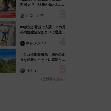
四国まで 65歳の母と2人で
3泊4日の旅 パーキングの休
憩まで分刻み… 「大学生で
山岡 もと子
も組まねえよ！」
83歳父が骨折で入院 ３カ月
の病院生活があまりに退屈で
「画用紙と色鉛筆持ってこ
い！」→スケッチブックを見
中将 タカノリ
た家族が仰天「これ、売れま
すよ…」
「これ全部長野県」海外のよ
うな絶景ショットに感動と反
響「離れてからいいところだ
ったんだって気づいた」
行橋 友
６位以降を見る