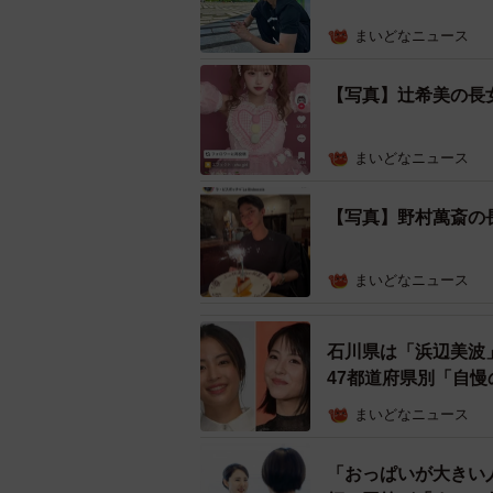
まいどなニュース
【写真】辻希美の長女
まいどなニュース
【写真】野村萬斎の
野村康太さん
まいどなニュース
野村さんは2022年に日本テレビ系
デビュー。メンズノンノ専属モデル
石川県は「浜辺美波
レビ系「あの子の子ども」や、テレ
47都道府県別「自
演。11月には初のグッズとして「野
まいどなニュース
にブレイク中です。
「おっぱいが大きい