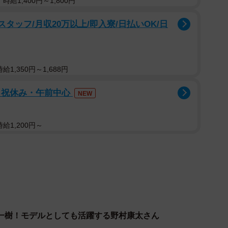
給1,400円～1,800円
タッフ/月収20万以上/即入寮/日払いOK/日
1/36
野村康太さん（本人の公式インスタグラムから）
1,350円～1,688円
日祝休み・午前中心
NEW
給1,200円～
一樹！モデルとしても活躍する野村康太さん