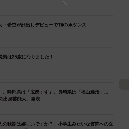
・希空が顔出しデビューでTikTokダンス
2/36
長男は25歳になりました！
（本人の公式インスタグラムから）
のドラマ「新・信長公記～クラスメイトは戦国武将～」で
としても活動しています。最近では関西テレビ・フジテ
」、静岡県は「広瀬すず」、長崎県は「福山雅治」…
ビ東京系「夫の家庭を壊すまで」など話題作に次々と出
慢の出身芸能人」発表
村康太2025年カレンダー」が発売されるなど、今まさ
人の聴診は嬉しいですか？」小学生みたいな質問への医