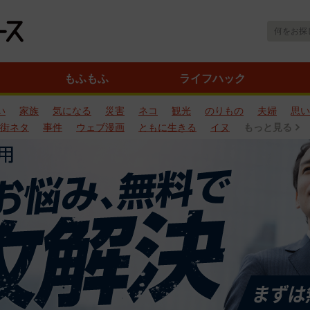
もふもふ
ライフハック
い
家族
気になる
災害
ネコ
観光
のりもの
夫婦
思い
街ネタ
事件
ウェブ漫画
ともに生きる
イヌ
もっと見る