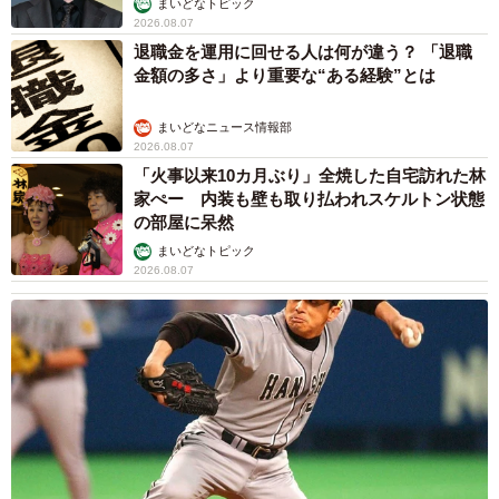
まいどなトピック
2026.08.07
退職金を運用に回せる人は何が違う？ 「退職
金額の多さ」より重要な“ある経験”とは
まいどなニュース情報部
2026.08.07
「火事以来10カ月ぶり」全焼した自宅訪れた林
家ぺー 内装も壁も取り払われスケルトン状態
の部屋に呆然
まいどなトピック
2026.08.07