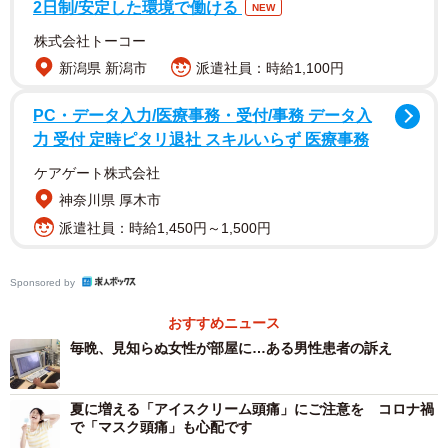
2日制/安定した環境で働ける
NEW
るとよいかもしれません。
株式会社トーコー
日常生活に困るほど続く場合は、ボトックスの注射で治
新潟県 新潟市
派遣社員：時給1,100円
療することもあります。また症状が何週間も続いたり、ピ
PC・データ入力/医療事務・受付/事務 データ入
クピクする範囲が広がる場合は、脳動脈瘤（りゅう）や血
力 受付 定時ピタリ退社 スキルいらず 医療事務
流障害など頭の病気が隠れていることもあります。その場
ケアゲート株式会社
合、早めに眼科を受診することをおすすめします。
神奈川県 厚木市
派遣社員：時給1,450円～1,500円
まぶたがピクピクするのは、疲れがたまっているという
体からのＳＯＳ。放っておいても問題はありませんが、意
Sponsored by
識的に休息をとりましょう。
おすすめニュース
毎晩、見知らぬ女性が部屋に…ある男性患者の訴え
夏に増える「アイスクリーム頭痛」にご注意を コロナ禍
で「マスク頭痛」も心配です