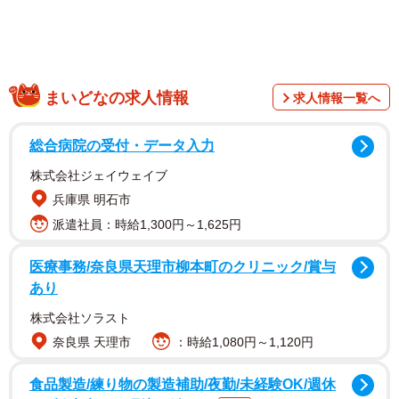
よいでしょう。目の周りをマッサージして血流をよくする
のもおすすめです。
まいどなの求人情報
求人情報一覧へ
総合病院の受付・データ入力
株式会社ジェイウェイブ
兵庫県 明石市
派遣社員：時給1,300円～1,625円
医療事務/奈良県天理市柳本町のクリニック/賞与
あり
株式会社ソラスト
栄養バランスが悪いことも原因になると言われていま
奈良県 天理市
：時給1,080円～1,120円
す。マグネシウムが関係していると言われているので、ほ
食品製造/練り物の製造補助/夜勤/未経験OK/週休
うれん草・サバ・サケ・アーモンドなどを意識的に摂取す