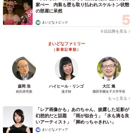
家ぺー 内装も壁も取り払われスケルトン状態
の部屋に呆然
まいどなトピック
６位以降を見る
まいどなファミリー
（新着記事順）
森岡 浩
ハイヒール・リンゴ
大江 篤
姓氏研究家
漫才師
園田学園女子大学学長
もっと見る
「レア画像かも」あのちゃん、披露した近影が
幻想的だと話題 「雨が似合う」「水も滴る良
いアーティスト」「脚めっちゃきれい」
まいどなメディア