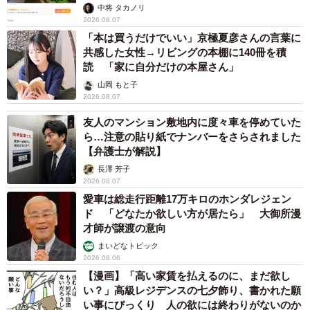
中将 タカノリ
2026.08.07
「本は買うだけでいい」京極夏彦さんの言葉に
共感した女性→リビングの本棚に140冊を積
読 「家に自分だけの本屋さん」
山岡 もと子
2026.08.07
友人のマンション敷地内に度々車を停めていた
ら…注意の貼り紙でナンバーをさらされました
【弁護士が解説】
長澤 芳子
2026.08.07
愛車は総走行距離17万キロのホンダレジェン
ド 「どなたか欲しい方が居たら」 大御所漫
才師が譲渡の意向
まいどなトピック
2026.08.06
【漫画】「高い家賃を払えるのに、まだ欲し
い？」高級レジデンスの七夕飾り、書かれた願
い事にびっくり 人の欲には終わりがないのか