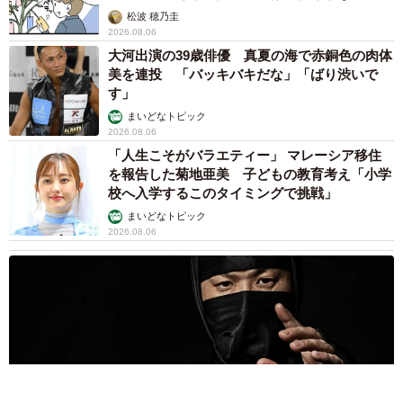
松波 穂乃圭
2026.08.06
大河出演の39歳俳優 真夏の海で赤銅色の肉体
美を連投 「バッキバキだな」「ばり渋いで
す」
まいどなトピック
2026.08.06
「人生こそがバラエティー」 マレーシア移住
を報告した菊地亜美 子どもの教育考え「小学
校へ入学するこのタイミングで挑戦」
まいどなトピック
2026.08.06