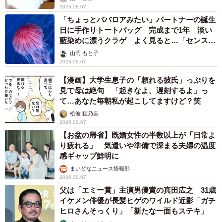
2026.08.07
「ちょっとババロアみたい」パートナーの誕生
日に手作りトートバッグ 完成まで1年 淡い
藍染めに漂うクラゲ よく見ると…「センスす
ごい」
山岡 もと子
2026.08.07
【漫画】大学生息子の「頼れる彼氏」っぷりを
見て母は絶句 「起きなよ、遅刻するよ」っ
て…あなた毎朝私が起こしてますけど？笑
松波 穂乃圭
2026.08.07
【お盆の帰省】既婚女性の半数以上が「日常よ
り疲れる」 気遣いや準備で深まる夫婦の温度
感ギャップ鮮明に
まいどなニュース情報部
2026.08.07
父は「エミー賞」主演男優賞の真田広之 31歳
イケメン俳優が長髪ヒゲのワイルド近影「ガチ
ヒロさんそっくり」「新たな一面もステキ」