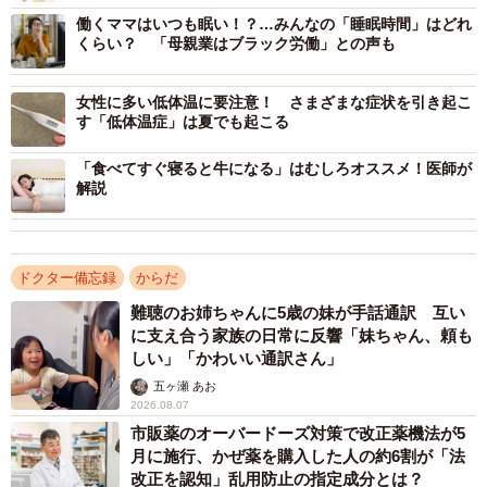
働くママはいつも眠い！？…みんなの「睡眠時間」はどれ
くらい？ 「母親業はブラック労働」との声も
女性に多い低体温に要注意！ さまざまな症状を引き起こ
す「低体温症」は夏でも起こる
「食べてすぐ寝ると牛になる」はむしろオススメ！医師が
解説
ドクター備忘録
からだ
難聴のお姉ちゃんに5歳の妹が手話通訳 互い
に支え合う家族の日常に反響「妹ちゃん、頼も
しい」「かわいい通訳さん」
五ヶ瀬 あお
2026.08.07
市販薬のオーバードーズ対策で改正薬機法が5
月に施行、かぜ薬を購入した人の約6割が「法
改正を認知」乱用防止の指定成分とは？