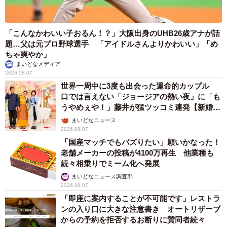
「こんなかわいい子おるん！？」大阪出身のUHB26歳アナが話
題…父は元プロ野球選手 「アイドルさんよりかわいい」「め
ちゃ爽やか」
まいどなメディア
2026.08.07
世界一周中に3度も出会った運命的カップル
口では言えない「ジョージアの熱い夜」に「も
うやめぇや！」藤井が猛ツッコミ連発【新婚さ
ん】
まいどなニュース
2026.08.07
「国産マッチでもバズりたい」願いかなった！
老舗メーカーの投稿が4100万再生 他業種も
続々相乗りでミーム化へ発展
まいどなニュース調査部
2026.08.07
「即座に案内することが不可能です」レストラ
ンの入り口に大きな注意書き オートリザーブ
からの予約を拒否するお断りに賛同者続々