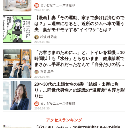
まいどなニュース情報部
2026.08.05
【漫画】妻「その運動、家まで歩けば済むので
は？」→週末になると、近所のジムへ車で通う
夫 妻がモヤモヤする“イイワケ”とは？
松波 穂乃圭
2026.08.04
「お客さまのために…」と、トイレを我慢→10
時間以上も「水分」とらないまま 健康診断で
まさか…手遅れだったなんて「自分だけの話で
はなく、日本中で起きている問題では？」
宮前 晶子
2026.08.04
20〜30代の未婚女性の6割「結婚・出産に焦
り」…同世代男性との認識の“温度差”も浮き彫
りに
まいどなニュース情報部
2026.07.30
アクセスランキング
「化けましたね～」10歳で綾瀬はるかの娘役→