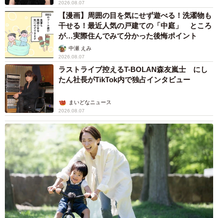
2026.08.07
【漫画】周囲の目を気にせず遊べる！洗濯物も
干せる！最近人気の戸建ての「中庭」 ところ
が…実際住んでみて分かった後悔ポイント
中瀬 えみ
2026.08.07
ラストライブ控えるT-BOLAN森友嵐士 にし
たん社長がTikTok内で独占インタビュー
まいどなニュース
2026.08.07