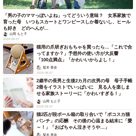
「男の子のママっぽいよね」ってどういう意味？ 女系家族で
育った母 いつもスカートとワンピースしか着ないし、ヒール
も好き どのへんが…
山岡 もと子
2026.08.07
猫用の爪研ぎおもちゃを買ったら…「これで合
ってますか？」予想外の使い方が大反響
「100点満点」「かわいいからよし！」
梨木 香奈
2026.08.07
2歳半の長男と生後2カ月の次男の母 母子手帳
2冊をイラストでいっぱいに 見る人を楽しま
せる家族ストーリーに「かわいすぎる！」
山岡 もと子
2026.08.07
猫2匹が段ボール箱の取り合いで「ポコスカ猫
パンチ」の応酬 その後の心温まる結末に「愛
～！」「おばちゃん泣きそうや…」
梨木 香奈