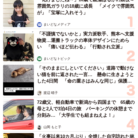
雰囲気ガラリの18歳に成長 「メイクで雰囲気
が」「宝塚に入れそう」
まいどなメディア
「不謹慎でないかと」実力派歌手、熊本へ支援
物資…運搬トラックの車体デザインにためら
い 「痛いほど伝わる」「行動され立派」
まいどなトピック
「そのままにしといてください」道路で動けな
い猫を前に返された一言… 懸命に生きようと
した4日間 「命の重さはみんな同じ」保護団
体代表の訴え
渡辺 晴子
72歳父、軽自動車で新潟から四国まで 65歳の
母と2人で3泊4日の旅 パーキングの休憩まで
分刻み… 「大学生でも組まねえよ！」
山岡 もと子
「火事以来10カ月ぶり」全焼した自宅訪れた林