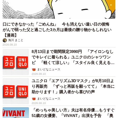
口にできなかった「ごめんね」 今も消えない遠い日の後悔
がんで弱った父と過ごした3カ月は最後の贈り物かもしれない
【漫画】
海川 まこと
2026.08.10
8月13日まで期間限定3990円 「アイロンなし
でキレイに着られる」ユニクロのシャツワン
ピ 「軽くて涼しい」「スタイル良く見える」
の声
まいどなニュース
2026.08.10
ユニクロ「エアリズム3Dマスク」が8月10日よ
り再販売 「ずっと再販を願ってて」「本当に
助かります！」購入者から喜びの声
まいどなニュース
2026.08.10
「めっちゃ美しい方」夫は有名俳優…もうすぐ
51歳の女優妻、「VIVANT」出演を予告 「奥