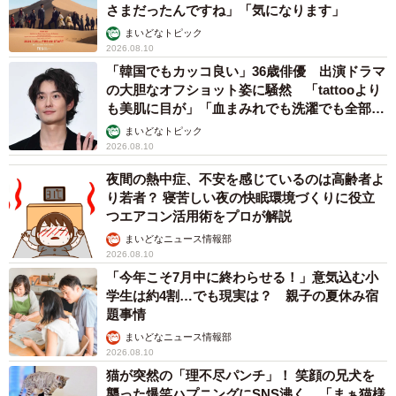
さまだったんですね」「気になります」
まいどなトピック
2026.08.10
「韓国でもカッコ良い」36歳俳優 出演ドラマ
の大胆なオフショット姿に騒然 「tattooより
も美肌に目が」「血まみれでも洗濯でも全部か
っこいい」
まいどなトピック
2026.08.10
夜間の熱中症、不安を感じているのは高齢者よ
り若者？ 寝苦しい夜の快眠環境づくりに役立
つエアコン活用術をプロが解説
まいどなニュース情報部
2026.08.10
「今年こそ7月中に終わらせる！」意気込む小
学生は約4割…でも現実は？ 親子の夏休み宿
題事情
まいどなニュース情報部
2026.08.10
猫が突然の「理不尽パンチ」！ 笑顔の兄犬を
襲った爆笑ハプニングにSNS沸く 「まぁ猫様