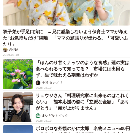
双子弟が手足口病に…→兄に感染しないよう保育士ママが考え
た“お気持ちだけ”隔離 「ママの頑張りが伝わる」「可愛いふ
たり」
ANNA
2026.08.10
「ほんのり甘くナッツのような食感」蓮の実は
食べられるって知ってる？ 市場には出回ら
ず、生で味わえる期間はわずか
中将 タカノリ
2026.08.10
リュウジさん「料理研究家に出来るのはこれく
らい」 熊本応援の姿に「立派な金額」「あり
がとう」「頭が上がりません」
まいどなトピック
2026.08.10
ボロボロな外観のかに太郎 名物メニュ−500円