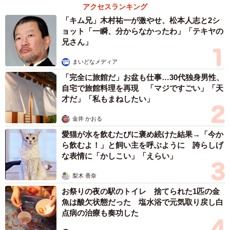
アクセスランキング
「キム兄」木村祐一が激やせ、松本人志と2シ
ョット「一瞬、分からなかったわ」「テキヤの
兄さん」
まいどなメディア
「完全に旅館だ」お盆も仕事…30代独身男性、
自宅で旅館料理を再現 「マジですごい」「天
才だ」「私もまねしたい」
金井 かおる
愛猫が水を飲むたびに褒め続けた結果→「今か
ら飲むよ！」と飼い主を呼ぶように 誇らしげ
な表情に「かしこい」「えらい」
梨木 香奈
お祭りの夜の駅のトイレ 捨てられた1匹の金
魚は酸欠状態だった 塩水浴で元気取り戻し白
点病の治療も奏功した