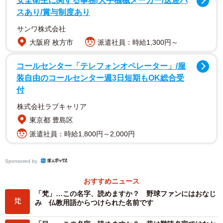
安全衛生に関する事務/大手機械メーカー/送迎バ
スあり/賞与制度あり
現在は京都府南部の名字で、とくに山城町に多い。
サンワ株式会社
大阪府 枚方市
派遣社員：時給1,300円～
コールセンター「テレフォンオペレーター」/服
装自由のコールセンター週3日短期もOK総合受
付
株式会社ラブキャリア
東京都 豊島区
派遣社員：時給1,800円～2,000円
Sponsored by
おすすめニュース
「梵」…この名字、読めますか？ 野球ファンにはおなじ
み 仏教用語からつけられた名前です