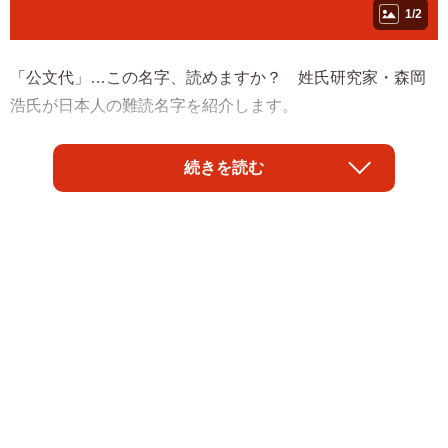
1/2
「公文代」…この名字、読めますか？ 姓氏研究家・森岡
浩氏が日本人の難読名字を紹介します。
◇ ◇
続きを読む
「公文」という名字は難読ながら、最近では読める人も多
い。テレビＣＭでもおなじみの「公文式」の「公文」だか
らだ。この「公文式」は創業者が公文公（くもん・とお
る）であることに因んでいる。「公文」という名字は高知
県に多く、公文公も高知県の出身。
この「公文」にさらに「代」がついたのが「公文代」で、
これで「くもんだい」と読む。