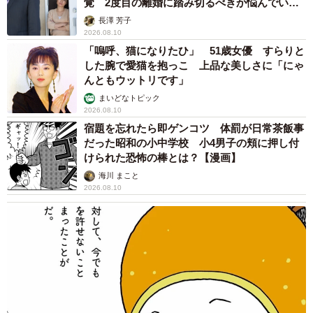
覚 2度目の離婚に踏み切るべきか悩んでいま
す【夫婦関係修復カウンセラーが解説】
長澤 芳子
2026.08.10
「嗚呼、猫になりたひ」 51歳女優 すらりと
した腕で愛猫を抱っこ 上品な美しさに「にゃ
んともウットリです」
まいどなトピック
2026.08.10
宿題を忘れたら即ゲンコツ 体罰が日常茶飯事
だった昭和の小中学校 小4男子の頬に押し付
けられた恐怖の棒とは？【漫画】
海川 まこと
2026.08.10