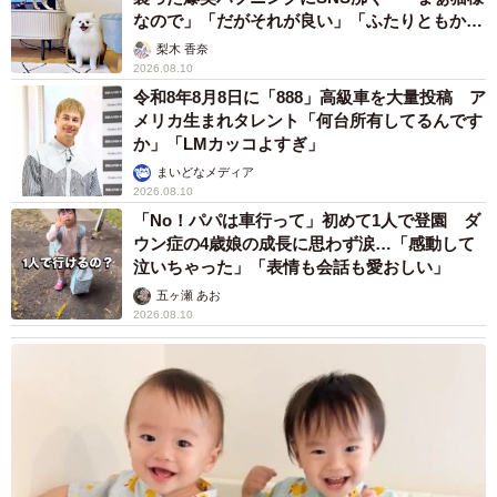
なので」「だがそれが良い」「ふたりともかわ
いいね」
梨木 香奈
2026.08.10
令和8年8月8日に「888」高級車を大量投稿 ア
メリカ生まれタレント「何台所有してるんです
か」「LMカッコよすぎ」
まいどなメディア
2026.08.10
「No！パパは車行って」初めて1人で登園 ダ
ウン症の4歳娘の成長に思わず涙…「感動して
泣いちゃった」「表情も会話も愛おしい」
五ヶ瀬 あお
2026.08.10