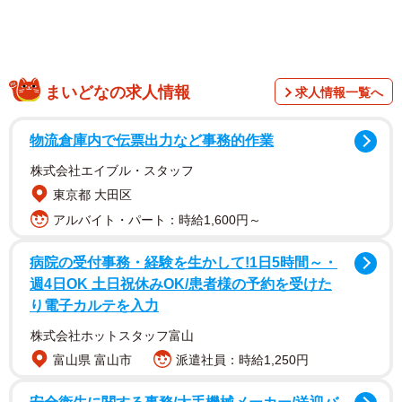
まいどなの求人情報
求人情報一覧へ
物流倉庫内で伝票出力など事務的作業
株式会社エイブル・スタッフ
東京都 大田区
アルバイト・パート：時給1,600円～
そもそも「公文」とは、荘園などで実際に徴税にあたる官
病院の受付事務・経験を生かして!1日5時間～・
僚のこと。しかし、現地に赴かず、代理人を派遣する官僚
週4日OK 土日祝休みOK/患者様の予約を受けた
も多かった。担当者の代理をすることから「～代」と呼ば
り電子カルテを入力
れ、守護の代理をする守護代、地頭の代理をする地頭代な
株式会社ホットスタッフ富山
どがあり、公文の代理として年貢の徴収などにあたったの
富山県 富山市
派遣社員：時給1,250円
が公文代である。こうした公文代をつとめた人達が名乗っ
た名字だと思われる。