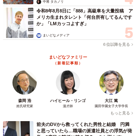
中将 タカノリ
令和8年8月8日に「888」高級車を大量投稿 ア
メリカ生まれタレント「何台所有してるんです
か」「LMカッコよすぎ」
まいどなメディア
６位以降を見る
まいどなファミリー
（新着記事順）
森岡 浩
ハイヒール・リンゴ
大江 篤
姓氏研究家
漫才師
園田学園女子大学学長
もっと見る
前夫のDVから救ってくれた男性と結婚 円満
と思っていたら…職場の派遣社員との浮気が発