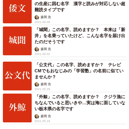
の生産に因む名字 漢字と読みが対応しない超
難読タイプです
森岡 浩
2021.06.09
「城聞」この名字、読めますか？ 本来は「新
井」を名乗っていたけど、こんな名字を届け出
たのだそうです
森岡 浩
2021.06.02
「公文代」この名字、読めますか？ テレビ
CMでもおなじみの「学習塾」の名前に似てい
ませんか？
森岡 浩
2021.05.26
「外鯨」この名字、読めますか？ クジラ漁に
ちなんでいると思いきや…実は海に面していな
い栃木県の名字です
森岡 浩
2021.05.19