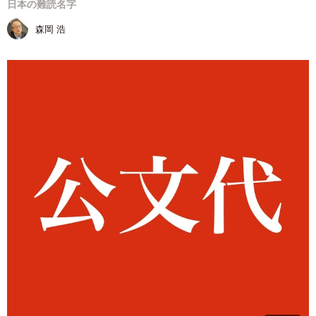
日本の難読名字
森岡 浩