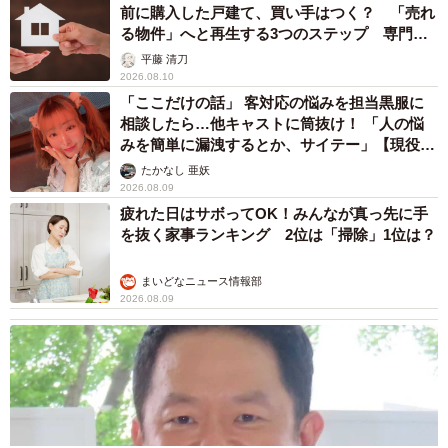
前に購入した戸建て、買い手はつく？ 「売れ
る物件」へと再生する3つのステップ 専門家
が解説
平藤 清刀
2026.08.10
「ここだけの話」 客対応の悩みを担当黒服に
相談したら…他キャストに筒抜け！ 「人の悩
みを簡単に漏洩するとか、サイテー」【現役キ
ャストに取材】
たかなし 亜妖
2026.08.09
疲れた日はサボってOK！みんなが真っ先に手
を抜く家事ランキング 2位は「掃除」1位は？
まいどなニュース情報部
2026.08.09