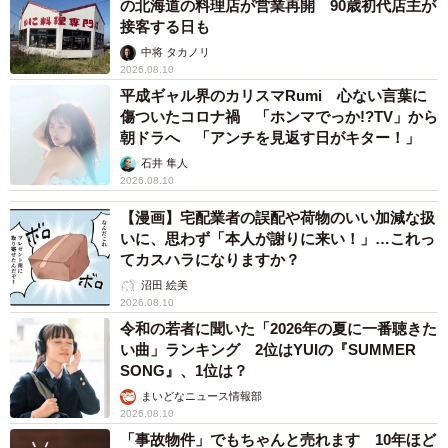
の北海道の料理店が営業再開 90歳初代店主が
接客する日も
中将 タカノリ
2026.08.10
平成ギャル界のカリスマRumi 心ない言葉に
傷ついたコロナ禍 「ホンマでっか!?TV」から
朝ドラへ 「アンチを見返す日がキター！」
石井 隼人
2026.08.10
【漫画】宅配業者の誤配や荷物のいい加減な扱
いに、思わず「本人が謝りに来い！」…これっ
てカスハラになりますか？
沼田 絵美
2026.08.10
令和の若者に聞いた「2026年の夏に一番聴きた
い曲」ランキング 2位はYUIの『SUMMER
SONG』、1位は？
まいどなニュース情報部
2026.08.10
「事故物件」でもちゃんと売れます 10年ほど