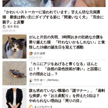
「かわいいストーカーに追われています」甘えん坊な元保護
猫 最後は飼い主にダイブする姿に「間違いなく犬」「完全に
親子」と反響
梨木 香奈
2026.08.06
がんと片目の失明、3時間おきの壮絶な介護を
乗り越えた猫 「叶わないかもしれない」と覚
悟した19歳の誕生日を迎えて感動
古川 諭香
2026.08.06
「カニにアジをあげると青くなる」ほんと
に！？ 「自然の染色技術が凄い」と話題に
その理由とは…？
竹中 友一（RinToris）
2026.08.06
誰も求めていない職場の「謎マナー」、「過剰
な挨拶」や「お土産配り」を抑えた1位は？
やめられない理由は「周りの目」
まいどなデータ