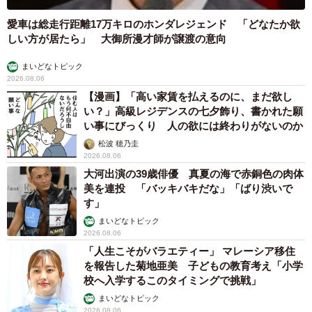
愛車は総走行距離17万キロのホンダレジェンド 「どなたか欲
しい方が居たら」 大御所漫才師が譲渡の意向
まいどなトピック
2026.08.06
【漫画】「高い家賃を払えるのに、まだ欲し
い？」高級レジデンスの七夕飾り、書かれた願
い事にびっくり 人の欲には終わりがないのか
松波 穂乃圭
2026.08.06
大河出演の39歳俳優 真夏の海で赤銅色の肉体
美を連投 「バッキバキだな」「ばり渋いで
す」
まいどなトピック
2026.08.06
「人生こそがバラエティー」 マレーシア移住
を報告した菊地亜美 子どもの教育考え「小学
校へ入学するこのタイミングで挑戦」
まいどなトピック
2026.08.06