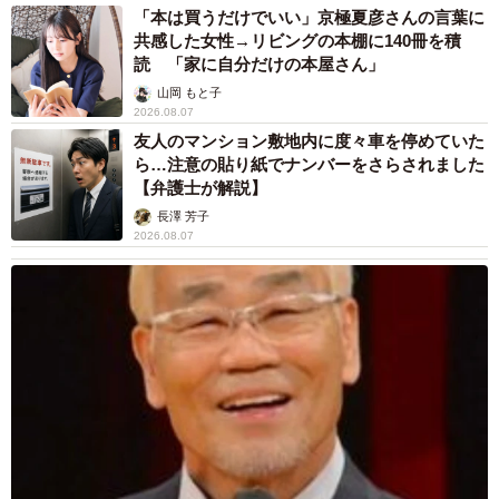
「本は買うだけでいい」京極夏彦さんの言葉に
共感した女性→リビングの本棚に140冊を積
読 「家に自分だけの本屋さん」
山岡 もと子
2026.08.07
友人のマンション敷地内に度々車を停めていた
ら…注意の貼り紙でナンバーをさらされました
【弁護士が解説】
長澤 芳子
2026.08.07