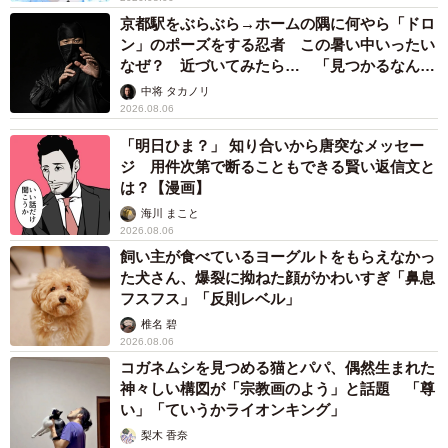
京都駅をぶらぶら→ホームの隅に何やら「ドロ
ン」のポーズをする忍者 この暑い中いったい
なぜ？ 近づいてみたら… 「見つかるなんて
未熟」
中将 タカノリ
2026.08.06
「明日ひま？」 知り合いから唐突なメッセー
ジ 用件次第で断ることもできる賢い返信文と
は？【漫画】
海川 まこと
2026.08.06
飼い主が食べているヨーグルトをもらえなかっ
た犬さん、爆裂に拗ねた顔がかわいすぎ「鼻息
フスフス」「反則レベル」
椎名 碧
2026.08.06
コガネムシを見つめる猫とパパ、偶然生まれた
神々しい構図が「宗教画のよう」と話題 「尊
い」「ていうかライオンキング」
梨木 香奈