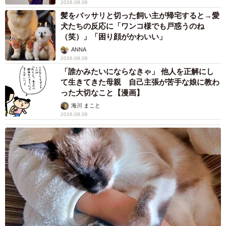
2026.08.06
髪をバッサリと切った飼い主が帰宅すると→愛
犬たちの反応に「ワンコ様でも戸惑うのね
（笑）」「困り顔がかわいい」
ANNA
2026.08.06
「誰かみたいにならなきゃ」 他人を正解にし
て生きてきた母親 自己主張が苦手な娘に教わ
った大切なこと【漫画】
海川 まこと
2026.08.06