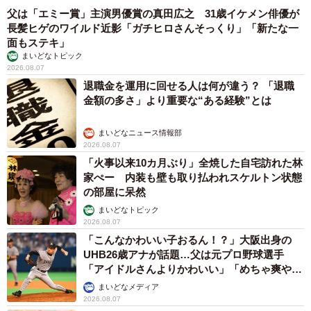
父は「エミー賞」主演男優賞の真田広之 31歳イケメン俳優が
長髪ヒゲのワイルド近影「ガチヒロさんそっくり」「新たな一
面もステキ」
まいどなトピック
2026.08.07
退職金を運用に回せる人は何が違う？ 「退職
金額の多さ」より重要な“ある経験”とは
まいどなニュース情報部
2026.08.07
「火事以来10カ月ぶり」全焼した自宅訪れた林
家ぺー 内装も壁も取り払われスケルトン状態
の部屋に呆然
まいどなトピック
2026.08.07
「こんなかわいい子おるん！？」大阪出身の
UHB26歳アナが話題…父は元プロ野球選手
「アイドルさんよりかわいい」「めちゃ爽や
か」
まいどなメディア
2026.08.07