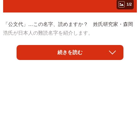
1/2
「公文代」…この名字、読めますか？ 姓氏研究家・森岡
浩氏が日本人の難読名字を紹介します。
◇ ◇
続きを読む
「公文」という名字は難読ながら、最近では読める人も多
い。テレビＣＭでもおなじみの「公文式」の「公文」だか
らだ。この「公文式」は創業者が公文公（くもん・とお
る）であることに因んでいる。「公文」という名字は高知
県に多く、公文公も高知県の出身。
この「公文」にさらに「代」がついたのが「公文代」で、
これで「くもんだい」と読む。