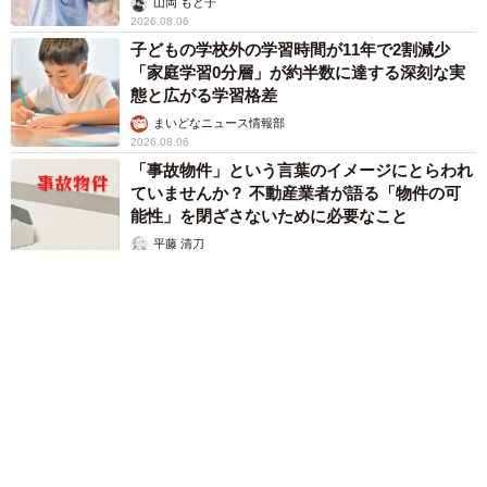
山岡 もと子
2026.08.06
子どもの学校外の学習時間が11年で2割減少
「家庭学習0分層」が約半数に達する深刻な実
態と広がる学習格差
まいどなニュース情報部
2026.08.06
「事故物件」という言葉のイメージにとらわれ
ていませんか？ 不動産業者が語る「物件の可
能性」を閉ざさないために必要なこと
平藤 清刀
2026.08.06