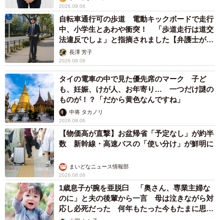
2026.08.06
自転車通行可の歩道 電動キックボードで走行
中、小学生とあわや衝突！ 「歩道走行は道交
法違反でしょ」と指摘されました【弁護士が解
説】
長澤 芳子
2026.08.06
タイの電車の中で見た優先席のマーク 子ど
も、妊娠、けが人、お年寄り… 一つだけ謎の
ものが！？「だから黄色なんですね」
中将 タカノリ
2026.08.06
【物価高が直撃】お盆帰省「予定なし」が約半
数 新幹線・高速バスの「使い分け」が鮮明に
まいどなニュース情報部
2026.08.06
1歳息子が腕を亜脱臼 「奥さん、専業主婦な
のに」と夫の後輩から一言 母は泣きながら対
応し必死だった 何年もたった今もたまに思い
出し…