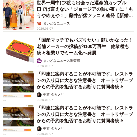
世界一周中に3度も出会った運命的カップル
口では言えない「ジョージアの熱い夜」に「も
うやめぇや！」藤井が猛ツッコミ連発【新婚さ
ん】
まいどなニュース
2026.08.07
「国産マッチでもバズりたい」願いかなった！
老舗メーカーの投稿が4100万再生 他業種も
続々相乗りでミーム化へ発展
まいどなニュース調査部
2026.08.07
「即座に案内することが不可能です」レストラ
ンの入り口に大きな注意書き オートリザーブ
からの予約を拒否するお断りに賛同者続々
中将 タカノリ
2026.08.07
「即座に案内することが不可能です」レストラ
ンの入り口に大きな注意書き オートリザーブ
からの予約を拒否するお断りに賛同者続々
中将 タカノリ
2026.08.07