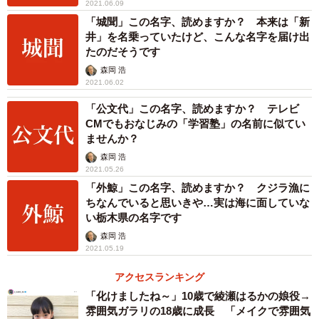
2021.06.09
「城聞」この名字、読めますか？ 本来は「新
井」を名乗っていたけど、こんな名字を届け出
たのだそうです
森岡 浩
2021.06.02
「公文代」この名字、読めますか？ テレビ
CMでもおなじみの「学習塾」の名前に似てい
ませんか？
森岡 浩
2021.05.26
「外鯨」この名字、読めますか？ クジラ漁に
ちなんでいると思いきや…実は海に面していな
い栃木県の名字です
森岡 浩
2021.05.19
アクセスランキング
「化けましたね～」10歳で綾瀬はるかの娘役→
雰囲気ガラリの18歳に成長 「メイクで雰囲気