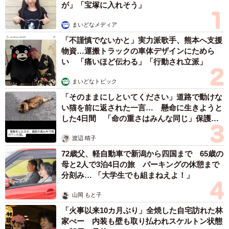
が」「宝塚に入れそう」
まいどなメディア
「不謹慎でないかと」実力派歌手、熊本へ支援
物資…運搬トラックの車体デザインにためら
い 「痛いほど伝わる」「行動され立派」
まいどなトピック
「そのままにしといてください」道路で動けな
い猫を前に返された一言… 懸命に生きようと
した4日間 「命の重さはみんな同じ」保護団
体代表の訴え
渡辺 晴子
72歳父、軽自動車で新潟から四国まで 65歳の
母と2人で3泊4日の旅 パーキングの休憩まで
分刻み… 「大学生でも組まねえよ！」
山岡 もと子
「火事以来10カ月ぶり」全焼した自宅訪れた林
家ぺー 内装も壁も取り払われスケルトン状態