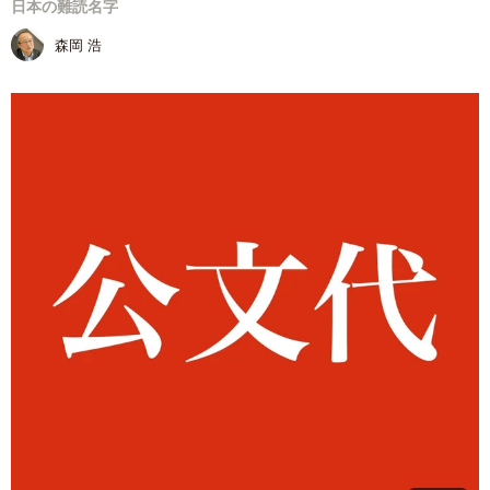
日本の難読名字
森岡 浩