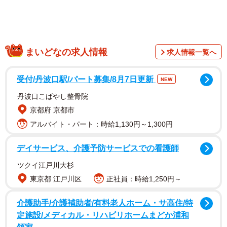
まいどなの求人情報
求人情報一覧へ
受付/丹波口駅/パート募集/8月7日更新
NEW
丹波口こばやし整骨院
京都府 京都市
アルバイト・パート：時給1,130円～1,300円
そもそも「公文」とは、荘園などで実際に徴税にあたる官
デイサービス、介護予防サービスでの看護師
僚のこと。しかし、現地に赴かず、代理人を派遣する官僚
ツクイ江戸川大杉
も多かった。担当者の代理をすることから「～代」と呼ば
東京都 江戸川区
正社員：時給1,250円～
れ、守護の代理をする守護代、地頭の代理をする地頭代な
どがあり、公文の代理として年貢の徴収などにあたったの
介護助手/介護補助者/有料老人ホーム・サ高住/特
が公文代である。こうした公文代をつとめた人達が名乗っ
定施設/メディカル・リハビリホームまどか浦和
た名字だと思われる。