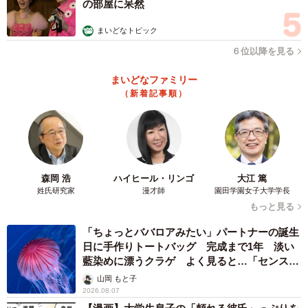
の部屋に呆然
まいどなトピック
６位以降を見る
まいどなファミリー
（新着記事順）
森岡 浩
ハイヒール・リンゴ
大江 篤
姓氏研究家
漫才師
園田学園女子大学学長
もっと見る
「ちょっとババロアみたい」パートナーの誕生
日に手作りトートバッグ 完成まで1年 淡い
藍染めに漂うクラゲ よく見ると…「センスす
ごい」
山岡 もと子
2026.08.07