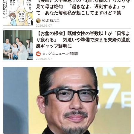
【漫画】大学生息子の「頼れる彼氏」っぷりを
見て母は絶句 「起きなよ、遅刻するよ」っ
て…あなた毎朝私が起こしてますけど？笑
松波 穂乃圭
2026.08.07
【お盆の帰省】既婚女性の半数以上が「日常よ
り疲れる」 気遣いや準備で深まる夫婦の温度
感ギャップ鮮明に
まいどなニュース情報部
2026.08.07