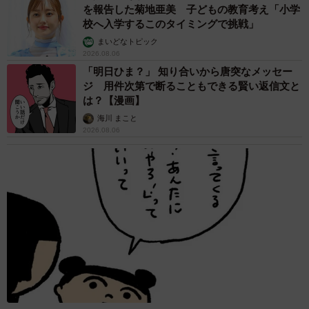
を報告した菊地亜美 子どもの教育考え「小学
校へ入学するこのタイミングで挑戦」
まいどなトピック
2026.08.06
「明日ひま？」 知り合いから唐突なメッセー
ジ 用件次第で断ることもできる賢い返信文と
は？【漫画】
海川 まこと
2026.08.06