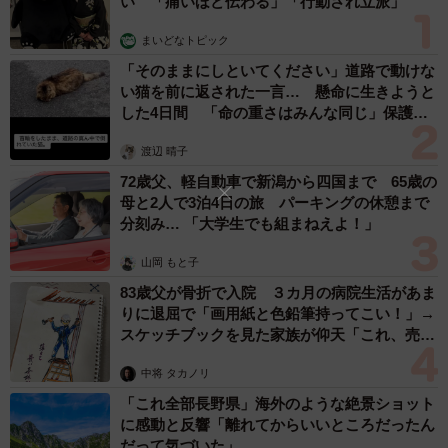
い 「痛いほど伝わる」「行動され立派」
まいどなトピック
「そのままにしといてください」道路で動けな
い猫を前に返された一言… 懸命に生きようと
した4日間 「命の重さはみんな同じ」保護団
体代表の訴え
渡辺 晴子
72歳父、軽自動車で新潟から四国まで 65歳の
母と2人で3泊4日の旅 パーキングの休憩まで
分刻み… 「大学生でも組まねえよ！」
山岡 もと子
83歳父が骨折で入院 ３カ月の病院生活があま
りに退屈で「画用紙と色鉛筆持ってこい！」→
スケッチブックを見た家族が仰天「これ、売れ
ますよ…」
中将 タカノリ
「これ全部長野県」海外のような絶景ショット
に感動と反響「離れてからいいところだったん
だって気づいた」