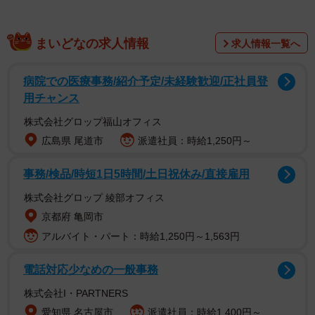
まいどなの求人情報
求人情報一覧へ
病院での医療事務/紹介予定/未経験歓迎/正社員登
用チャンス
株式会社グロップ福山オフィス
広島県 尾道市
派遣社員：時給1,250円～
事務/検品/時短1日5時間/土日祝休み/直接雇用
株式会社グロップ 綾部オフィス
市は１７年度から整備を本格化させ、昨年１２月までに
京都府 亀岡市
約６７キロ（道路表示の間隔も含む）の道路で整備を終え
アルバイト・パート：時給1,250円～1,563円
たという。昨年度は整備に約１億４４００万円の費用を投
電話対応少なめの一般事務
じ、市中心部で集中的に整備を進めた。本年度も約１億円
の予算を計上しており、今秋以降に西院駅周辺やらくなん
株式会社I・PARTNERS
進都での整備に着手する見通しとなっている。
愛知県 名古屋市
派遣社員：時給1,400円～