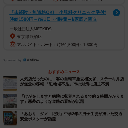
「未経験・無資格OK!」小児科クリニック受付/
だが、ガイドラインと実態との食い違いも目に付く。幅
時給1500円～/週1日・4時間～!/家庭と両立
４メートル未満の生活道路は整備対象外のはずだが、車１
一般社団法人METKIDS
台通るのがやっとという路地でも、自転車の道路表示を見
東京都 板橋区
掛けることがしばしばある。事業を所管する市自転車政策
アルバイト・パート：時給1,500円～1,600円
推進室にその理由を尋ねると、「ガイドラインで対象にし
ていなくても、車や自動車の交通量など道路ごとの状況を
Sponsored by
踏まえ、整備する場合はある」と説明する。
おすすめニュース
道路表示を施して間もないうちに、はがされてしまうケ
人気店だったのに…客の自転車撤去相次ぎ、ステーキ丼店
ースもある。左京区の二条通周辺では、道路表示を整備し
が無念の移転 「駐輪場不足」市の対策に店主不満
てから１カ月余りで工事で掘り返された箇所があった。自
「けがをしますと病院に収容されるまで約２時間かかりま
転車政策推進室は「土木事務所などと最大限の調整をして
す」悪夢のような道路の看板が話題
いるが、水道やガスの緊急工事もあるのですべてを調整で
「あおり ダメ 絶対」中学2年の男子生徒が描いた交通
きているわけではない」と話す。
安全ポスターが話題