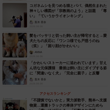
コガネムシを見つめる猫とパパ、偶然生まれた
神々しい構図が「宗教画のよう」と話題 「尊
い」「ていうかライオンキング」
梨木 香奈
2026.08.06
髪をバッサリと切った飼い主が帰宅すると→愛
犬たちの反応に「ワンコ様でも戸惑うのね
（笑）」「困り顔がかわいい」
ANNA
2026.08.06
「かわいいストーカーに追われています」甘え
ん坊な元保護猫 最後は飼い主にダイブする姿
に「間違いなく犬」「完全に親子」と反響
梨木 香奈
2026.08.06
アクセスランキング
「不謹慎でないかと」実力派歌手、熊本へ支援
物資…運搬トラックの車体デザインにためら