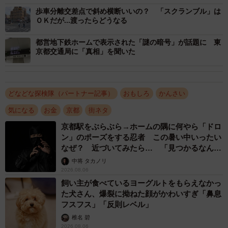
京都市内の自転車が関わる事故は、１８年で９５４件と
歩車分離交差点で斜め横断いいの？ 「スクランブル」は
１０年前に比べれば６割も減少している。道路表示も含
ＯＫだが...渡ったらどうなる
め、自転車走行のルール順守を促す取り組みが一定浸透し
都営地下鉄ホームで表示された「謎の暗号」が話題に 東
ている可能性がある。一方で、税金を投じる以上、費用対
京都交通局に「真相」を聞いた
効果という視点も大事だろう。自転車政策推進室は「今後
も効果を検証しながら、道路表示の整備のあり方について
検討していく」としている。
どなどな探検隊（パートナー記事）
おもしろ
かんさい
気になる
お金
京都
街ネタ
京都駅をぶらぶら→ホームの隅に何やら「ドロ
ン」のポーズをする忍者 この暑い中いったい
なぜ？ 近づいてみたら… 「見つかるなんて
未熟」
中将 タカノリ
2026.08.06
飼い主が食べているヨーグルトをもらえなかっ
た犬さん、爆裂に拗ねた顔がかわいすぎ「鼻息
フスフス」「反則レベル」
椎名 碧
2026.08.06