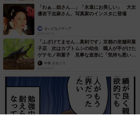
「わぁ…姐さん…」「永遠にお美しい」 大女
優岩下志麻さん、写真家のインスタに登場
まいどなメディア
2026.08.05
「ふざけてません…真剣です」京都の老舗和菓
子店 次はカブトムシの幼虫 職人が手がけた
ゲテモノ和菓子 見事な造形に「気持ち悪いく
らいリアル」
中将 タカノリ
2026.08.05