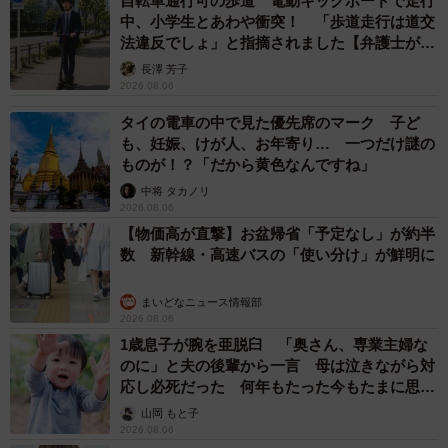
自転車通行可の歩道 電動キックボードで走行
中、小学生とあわや衝突！ 「歩道走行は道交
法違反でしょ」と指摘されました【弁護士が解
説】
長澤 芳子
2026.08.06
タイの電車の中で見た優先席のマーク 子ど
も、妊娠、けが人、お年寄り… 一つだけ謎の
ものが！？「だから黄色なんですね」
中将 タカノリ
2026.08.06
【物価高が直撃】お盆帰省「予定なし」が約半
数 新幹線・高速バスの「使い分け」が鮮明に
まいどなニュース情報部
2026.08.06
1歳息子が腕を亜脱臼 「奥さん、専業主婦な
のに」と夫の後輩から一言 母は泣きながら対
応し必死だった 何年もたった今もたまに思い
出し…
山岡 もと子
2026.08.06