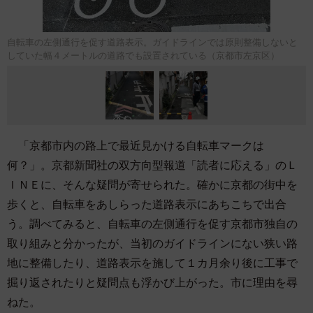
自転車の左側通行を促す道路表示。ガイドラインでは原則整備しないと
していた幅４メートルの道路でも設置されている（京都市左京区）
「京都市内の路上で最近見かける自転車マークは
何？」。京都新聞社の双方向型報道「読者に応える」のＬ
ＩＮＥに、そんな疑問が寄せられた。確かに京都の街中を
歩くと、自転車をあしらった道路表示にあちこちで出合
う。調べてみると、自転車の左側通行を促す京都市独自の
取り組みと分かったが、当初のガイドラインにない狭い路
地に整備したり、道路表示を施して１カ月余り後に工事で
掘り返されたりと疑問点も浮かび上がった。市に理由を尋
ねた。