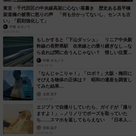
東京・千代田区の中央線高架に心ない落書き 歴史ある昌平橋
架道橋の被害に怒りの声 「何も分かってないし、センスも古
い」「罰則強化して」
中将 タカノリ
2026.08.06
もしかすると「下山ダッシュ」 リニア中央新
幹線の長野県駅 在来線との乗り継ぎなし→な
ら走れば間に合うんじゃない？ 惜しい位置関
係が反響
中将 タカノリ
2026.08.06
「なんじゃこりゃ！」「ロボ？」大阪・梅田に
そびえる物体の正体は？ 昭和の遺産を調査し
てみた結果…
太田 浩子
2026.08.06
エジプトで自撮りしていたら、ガイドが「撮り
ますよ！」→ノリノリでポーズを取っていた
ら……スマホを返してもらえない 「日本人は
カモ代表かも」「私は6時間で3万円払った」
宮前 晶子
2026.08.06