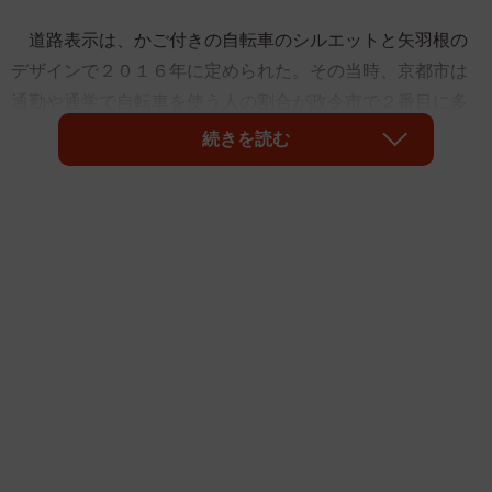
道路表示は、かご付きの自転車のシルエットと矢羽根の
デザインで２０１６年に定められた。その当時、京都市は
通勤や通学で自転車を使う人の割合が政令市で２番目に多
く、市内の交通事故で自転車が関係する割合が４分の１と
続きを読む
高かったことから、自転車利用者に車道の左側を走る意識
を植え付けようという狙いだった。
市は、整備にあたってガイドラインを策定している。４
車線以上の幹線道路や、２車線で歩道がある準幹線道路を
主な整備の対象とし、幅４メートル未満の生活道路は原則
として整備しないと定めた。重点地区には（１）自転車交
通量が最も多い市中心部（２）放置自転車が多い阪急電鉄
西院駅周辺（３）東西の交通手段が少ないため自転車利用
を促す市南部の企業集積地区「らくなん進都」を指定し
た。