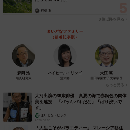
行橋 友
６位以降を見る
まいどなファミリー
（新着記事順）
森岡 浩
ハイヒール・リンゴ
大江 篤
姓氏研究家
漫才師
園田学園女子大学学長
もっと見る
大河出演の39歳俳優 真夏の海で赤銅色の肉体
美を連投 「バッキバキだな」「ばり渋いで
す」
まいどなトピック
2026.08.06
「人生こそがバラエティー」 マレーシア移住