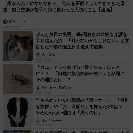
「誰かみたいにならなきゃ」 他人を正解にして生きてきた母
親 自己主張が苦手な娘に教わった大切なこと【漫画】
海川 まこと
2026.08.06
がんと片目の失明、3時間おきの壮絶な介護を
乗り越えた猫 「叶わないかもしれない」と覚
悟した19歳の誕生日を迎えて感動
古川 諭香
2026.08.06
「カニにアジをあげると青くなる」ほんと
に！？ 「自然の染色技術が凄い」と話題に
その理由とは…？
竹中 友一（RinToris）
2026.08.06
誰も求めていない職場の「謎マナー」、「過剰
な挨拶」や「お土産配り」を抑えた1位は？
やめられない理由は「周りの目」
まいどなデータ
2026.08.06