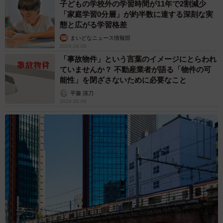
子どもの学校外の学習時間が11年で2割減少
「家庭学習0分層」が約半数に達する深刻な実
態と広がる学習格差
まいどなニュース情報部
2026.08.06
「事故物件」という言葉のイメージにとらわれ
ていませんか？ 不動産業者が語る「物件の可
能性」を閉ざさないために必要なこと
平藤 清刀
2026.08.06