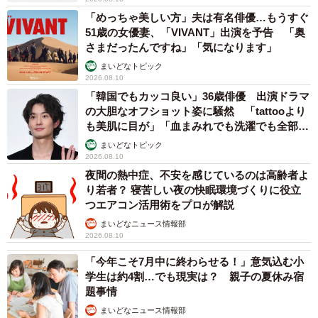
「めっちゃ美しい方」夫は有名俳優…もうすぐ
51歳の女優妻、「VIVANT」出演を予告 「奥
さまだったんですね」「気になります」
まいどなトピック
2026.08.10
「韓国でもカッコ良い」36歳俳優 出演ドラマ
の大胆なオフショット姿に騒然 「tattooより
も美肌に目が」「血まみれでも洗濯でも全部か
っこいい」
まいどなトピック
2026.08.10
夜間の熱中症、不安を感じているのは高齢者よ
り若者？ 寝苦しい夜の快眠環境づくりに役立
つエアコン活用術をプロが解説
まいどなニュース情報部
2026.08.10
「今年こそ7月中に終わらせる！」意気込む小
学生は約4割…でも現実は？ 親子の夏休み宿
題事情
まいどなニュース情報部