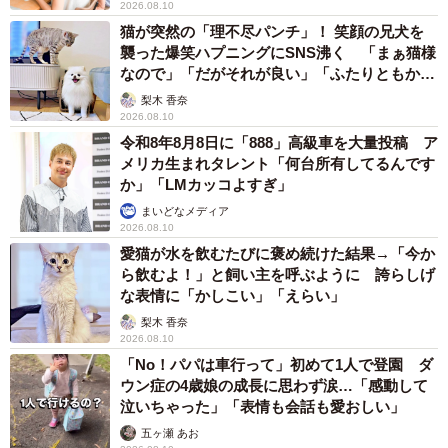
2026.08.10
猫が突然の「理不尽パンチ」！ 笑顔の兄犬を
襲った爆笑ハプニングにSNS沸く 「まぁ猫様
なので」「だがそれが良い」「ふたりともかわ
いいね」
梨木 香奈
2026.08.10
令和8年8月8日に「888」高級車を大量投稿 ア
メリカ生まれタレント「何台所有してるんです
か」「LMカッコよすぎ」
まいどなメディア
2026.08.10
愛猫が水を飲むたびに褒め続けた結果→「今か
ら飲むよ！」と飼い主を呼ぶように 誇らしげ
な表情に「かしこい」「えらい」
梨木 香奈
2026.08.10
「No！パパは車行って」初めて1人で登園 ダ
ウン症の4歳娘の成長に思わず涙…「感動して
泣いちゃった」「表情も会話も愛おしい」
五ヶ瀬 あお