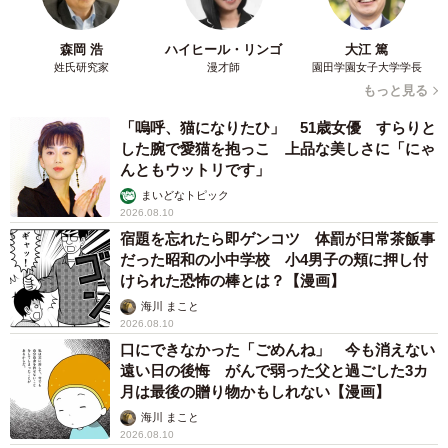
森岡 浩
ハイヒール・リンゴ
大江 篤
姓氏研究家
漫才師
園田学園女子大学学長
もっと見る
「嗚呼、猫になりたひ」 51歳女優 すらりと
した腕で愛猫を抱っこ 上品な美しさに「にゃ
んともウットリです」
まいどなトピック
2026.08.10
宿題を忘れたら即ゲンコツ 体罰が日常茶飯事
だった昭和の小中学校 小4男子の頬に押し付
けられた恐怖の棒とは？【漫画】
海川 まこと
2026.08.10
口にできなかった「ごめんね」 今も消えない
遠い日の後悔 がんで弱った父と過ごした3カ
月は最後の贈り物かもしれない【漫画】
海川 まこと
2026.08.10