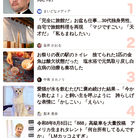
まいどなメディア
「完全に旅館だ」お盆も仕事…30代独身男性、
自宅で旅館料理を再現 「マジですごい」「天
才だ」「私もまねしたい」
金井 かおる
お祭りの夜の駅のトイレ 捨てられた1匹の金
魚は酸欠状態だった 塩水浴で元気取り戻し白
点病の治療も奏功した
中将 タカノリ
愛猫が水を飲むたびに褒め続けた結果→「今か
ら飲むよ！」と飼い主を呼ぶように 誇らしげ
な表情に「かしこい」「えらい」
梨木 香奈
令和8年8月8日に「888」高級車を大量投稿 ア
メリカ生まれタレント「何台所有してるんです
か」「LMカッコよすぎ」