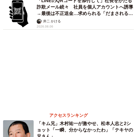
「LINEのQRコードを添付して」社長をかたる
詐欺メール続々 社員を個人アカウントへ誘導
→最後は不正送金…求められる「だまされる前
提」の対策
井二 かける
2026.08.06
アクセスランキング
「キム兄」木村祐一が激やせ、松本人志と2シ
ョット「一瞬、分からなかったわ」「テキヤの
兄さん」