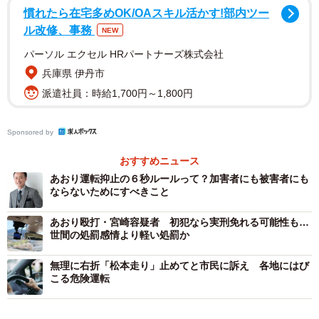
慣れたら在宅多めOK/OAスキル活かす!部内ツー
をする人がいるんだと言っていました」と話した。
ル改修、事務
NEW
パーソル エクセル HRパートナーズ株式会社
さらにポスターには細かい描写も。「ナンバープレート
兵庫県 伊丹市
は、本当のナンバーを書いてはいけないと考えていたとこ
派遣社員：時給1,700円～1,800円
ろ名前がちょうど数字で表せることに気づきこれにしたそ
うです」と容疑者の名前を数字で表していた。
Sponsored by
本来、大人は子どもの見本にならなければならない存在
おすすめニュース
だ。それなのになくならないあおり運転、中学2年生が描い
あおり運転抑止の６秒ルールって？加害者にも被害者にも
た「あおり ダメ 絶対」のポスターは大人への強烈なメ
ならないためにすべきこと
ッセージとなった。
あおり殴打・宮崎容疑者 初犯なら実刑免れる可能性も…
世間の処罰感情より軽い処罰か
無理に右折「松本走り」止めてと市民に訴え 各地にはび
こる危険運転