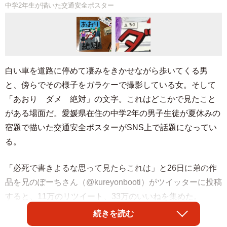
中学2年生が描いた交通安全ポスター
白い車を道路に停めて凄みをきかせながら歩いてくる男
と、傍らでその様子をガラケーで撮影している女。そして
「あおり ダメ 絶対」の文字。これはどこかで見たこと
がある場面だ。愛媛県在住の中学2年の男子生徒が夏休みの
宿題で描いた交通安全ポスターがSNS上で話題になってい
る。
「必死で書きよるな思って見たらこれは」と26日に弟の作
品を兄のぽーちさん（@kureyonbooti）がツイッターに投稿
すると、11万のリツイート、33万のいいねを集めた。
続きを読む
「時事ネタを盛り込むとは天才！」