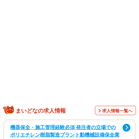
「金賞！今すぐプリントして全国に配布！」
「子供らしい絵のタッチながら、すごくストレートに伝わ
るし、ポスターにして全国の警察署と高速道路に掲示して
欲しい」
茨城県守谷市の常磐自動車道で起きたあおり運転殴打事件
で、容疑者の男と同乗していた交際相手の女が茨城県警に
逮捕された。被害男性の車を停車させ、顔面を５発も強打
した凶暴な事件だった。被害者のドライブレコーダーに、
犯行の一部始終が録画されていたことで、各局のニュース
やワイドショーで繰り返し放送された。そしてドライブレ
まいどなの求人情報
求人情報一覧へ
コーダーの映像で驚いたのは何も大人だけではなかった。
機器保全・施工管理経験必須 発注者の立場での
ポリエチレン樹脂製造プラント動機械設備保全業