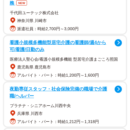
務
NEW
千代田ユーテック株式会社
神奈川県 川崎市
派遣社員：時給2,700円～3,000円
看護小規模多機能型居宅介護の看護師/週4から
可/看護/日勤のみ
医療法人聖心会/看護小規模多機能 型居宅介護まごころ照国
鹿児島県 鹿児島市
学校へ提出する前に弟のポスターをツイッターに投稿した
アルバイト・パート：時給1,200円～1,600円
兄は「ポスターはほぼ一日掛けてゆっくり書いていまし
た。まず発想がすごいなと思いました」と驚いていた。さ
夜勤専従スタッフ・社会保険完備の職場で介護
職/ヘルパー
らに弟が茨城で起きた事件を題材にしようと思った理由に
ついて、「インパクトが強くひと目見れば分かると言うよ
プラチナ・シニアホーム川西中央
うなポスターを描きたいと考え描いたそうです。弟はテレ
兵庫県 川西市
ビでドライブレコーダーの映像を見て、昔あおり運転の事
アルバイト・パート：時給1,212円～1,318円
故で人が死んでしまう事故があったのに、まだこんなこと