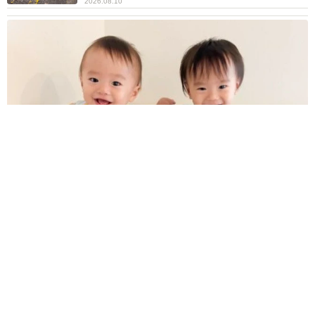
2026.08.10
双子弟が手足口病に…→兄に感染しないよう保育士ママが考え
た“お気持ちだけ”隔離 「ママの頑張りが伝わる」「可愛いふ
たり」
ANNA
2026.08.10
「ほんのり甘くナッツのような食感」蓮の実は
食べられるって知ってる？ 市場には出回ら
ず、生で味わえる期間はわずか
中将 タカノリ