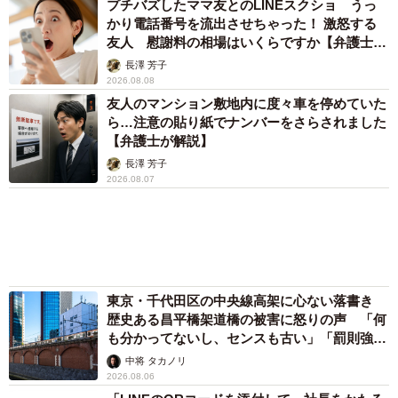
プチバズしたママ友とのLINEスクショ うっ
かり電話番号を流出させちゃった！ 激怒する
友人 慰謝料の相場はいくらですか【弁護士が
解説】
長澤 芳子
2026.08.08
友人のマンション敷地内に度々車を停めていた
ら…注意の貼り紙でナンバーをさらされました
【弁護士が解説】
長澤 芳子
2026.08.07
東京・千代田区の中央線高架に心ない落書き
歴史ある昌平橋架道橋の被害に怒りの声 「何
も分かってないし、センスも古い」「罰則強化
して」
中将 タカノリ
2026.08.06