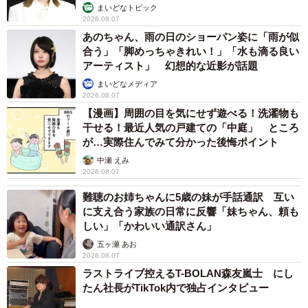
まいどなトピック
2026.08.07
あのちゃん、雨の日のショーパン姿に「雨が似
合う」「脚めっちゃきれい！」「水も滴る良い
アーティスト」 幻想的な近影が話題
まいどなメディア
2026.08.07
【漫画】周囲の目を気にせず遊べる！洗濯物も
干せる！最近人気の戸建ての「中庭」 ところ
が…実際住んでみて分かった後悔ポイント
中瀬 えみ
2026.08.07
難聴のお姉ちゃんに5歳の妹が手話通訳 互い
に支え合う家族の日常に反響「妹ちゃん、頼も
しい」「かわいい通訳さん」
五ヶ瀬 あお
2026.08.07
ラストライブ控えるT-BOLAN森友嵐士 にし
たん社長がTikTok内で独占インタビュー