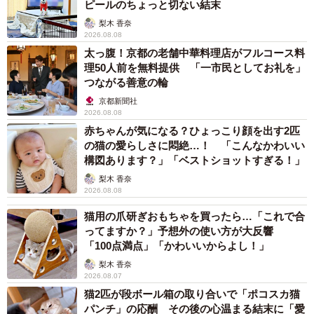
ります。今回のツイッターに投稿された写真の通り、ソフ
ピールのちょっと切ない結末
トのダウンロード後に適切なソフトのバージョンがインス
梨木 香奈
2026.08.08
トールされているかを確認する為に表示させていたもので
太っ腹！京都の老舗中華料理店がフルコース料
す」
理50人前を無料提供 「一市民としてお礼を」
つながる善意の輪
結論。「多言語表示」のための改修作業において、ソフ
京都新聞社
2026.08.08
トをコンピューターシステムに導入し、使えるように設定
赤ちゃんが気になる？ひょっこり顔を出す2匹
する過程で出た表示だったということだ。そして担当者は
の猫の愛らしさに悶絶…！ 「こんなかわいい
「必要な作業の一部であることをご理解ください」と念を
構図あります？」「ベストショットすぎる！」
押した。車両を何台もやり過ごしながらホームに立ち続け
梨木 香奈
2026.08.08
るという無駄な時間を経て、ようやくたどり着いた「真
相」に快哉を叫んだ。
猫用の爪研ぎおもちゃを買ったら…「これで合
ってますか？」予想外の使い方が大反響
「100点満点」「かわいいからよし！」
梨木 香奈
2026.08.07
猫2匹が段ボール箱の取り合いで「ポコスカ猫
パンチ」の応酬 その後の心温まる結末に「愛