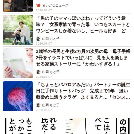
まいどなニュース
2026.08.07
「男の子のママっぽいよね」ってどういう意
味？ 女系家族で育った母 いつもスカートと
ワンピースしか着ないし、ヒールも好き どの
へんが…
山岡 もと子
2026.08.07
2歳半の長男と生後2カ月の次男の母 母子手帳
2冊をイラストでいっぱいに 見る人を楽しま
せる家族ストーリーに「かわいすぎる！」
山岡 もと子
2026.08.07
「ちょっとババロアみたい」パートナーの誕生
日に手作りトートバッグ 完成まで1年 淡い
藍染めに漂うクラゲ よく見ると…「センスす
ごい」
山岡 もと子
2026.08.07