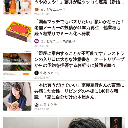
うやめぇや！」藤井が猛ツッコミ連発【新婚さ
ん】
まいどなニュース
2026.08.07
「国産マッチでもバズりたい」願いかなった！
老舗メーカーの投稿が4100万再生 他業種も
続々相乗りでミーム化へ発展
まいどなニュース調査部
2026.08.07
「即座に案内することが不可能です」レストラ
ンの入り口に大きな注意書き オートリザーブ
からの予約を拒否するお断りに賛同者続々
中将 タカノリ
2026.08.07
「本は買うだけでいい」京極夏彦さんの言葉に
共感した女性→リビングの本棚に140冊を積
読 「家に自分だけの本屋さん」
山岡 もと子
2026.08.07