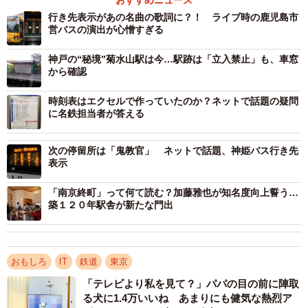
おすすめニュース
行き先表示があの名曲の歌詞に？！ ライブ時の鹿児島市
－この表示が出た時は何か作業をしていたのですか。
営バスの演出が心憎すぎる
神戸の“秘境”菊水山駅は今…駅跡は「立入禁止」も、車窓
「ホーム上の旅客案内表示器に多言語表示等を行う目的
から確認
で表示器のファームウェア改修を実施していました。改修
時刻表はエクセルで作っていたのか？ネットで話題の疑問
作業中は調整中の表示を出しておりましたが、ファームウ
に名鉄担当者が答える
ェア改修実施後に確実に実施されているかどうかを確認す
る手段としてバージョン表示を行いました」
次の停留所は「鬼教官」 ネットで話題、神姫バス行き先
表示
－この表示が出た理由は。
「南京終町」って何て読む？加藤雅也が知名度向上誓う…
築１２０年駅舎が新たな門出
「旅客案内表示器において各種機能改修を実施しており
ます。更新及び改修の内容により、旅客案内表示器内に実
装しているCPUとFPGAのどちらをバージョンアップする
おもしろ
IT
鉄道
東京
かが異なり、バージョンアップの頻度が異なります。その
「テレビより私を見て？」パパの目の前に陣取
結果、CPUとFPGAのバージョンが異なることとなってお
る犬に1.4万いいね あまりにも健気な熱烈ア