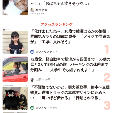
～！」「おばちゃん泣きそうや…」
梨木 香奈
2026.08.07
アクセスランキング
「化けましたね～」10歳で綾瀬はるかの娘役→
雰囲気ガラリの18歳に成長 「メイクで雰囲気
が」「宝塚に入れそう」
まいどなメディア
72歳父、軽自動車で新潟から四国まで 65歳の
母と2人で3泊4日の旅 パーキングの休憩まで
分刻み… 「大学生でも組まねえよ！」
山岡 もと子
「不謹慎でないかと」実力派歌手、熊本へ支援
物資…運搬トラックの車体デザインにためら
い 「痛いほど伝わる」「行動され立派」
まいどなトピック