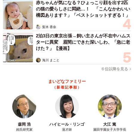
赤ちゃんが気になる？ひょっこり顔を出す2匹
の猫の愛らしさに悶絶…！ 「こんなかわいい
構図あります？」「ベストショットすぎる！」
梨木 香奈
2泊3日の東京出張→飼い主さんが不在中ハムス
ターに異変 眉間にできた深いしわ、「急に老
けた？」【漫画】
海川 まこと
６位以降を見る
まいどなファミリー
（新着記事順）
森岡 浩
ハイヒール・リンゴ
大江 篤
姓氏研究家
漫才師
園田学園女子大学学長