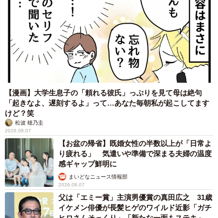
【漫画】大学生息子の「頼れる彼氏」っぷりを見て母は絶句
「起きなよ、遅刻するよ」って…あなた毎朝私が起こしてます
けど？笑
松波 穂乃圭
2026.08.07
【お盆の帰省】既婚女性の半数以上が「日常よ
り疲れる」 気遣いや準備で深まる夫婦の温度
感ギャップ鮮明に
まいどなニュース情報部
2026.08.07
父は「エミー賞」主演男優賞の真田広之 31歳
イケメン俳優が長髪ヒゲのワイルド近影「ガチ
ヒロさんそっくり」「新たな一面もステキ」