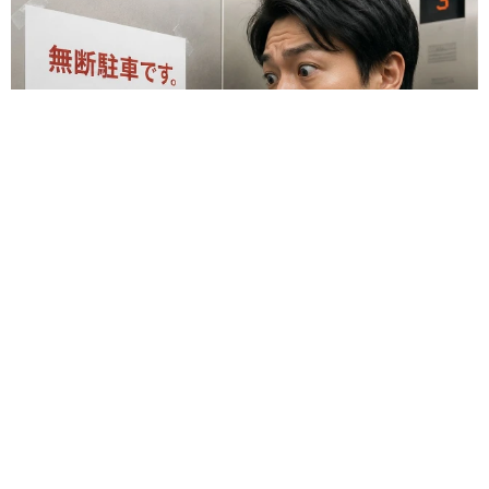
友人のマンション敷地内に度々車を停めていたら…注意の貼り
紙でナンバーをさらされました【弁護士が解説】
長澤 芳子
2026.08.07
愛車は総走行距離17万キロのホンダレジェン
ド 「どなたか欲しい方が居たら」 大御所漫
才師が譲渡の意向
まいどなトピック
2026.08.06
【漫画】「高い家賃を払えるのに、まだ欲し
い？」高級レジデンスの七夕飾り、書かれた願