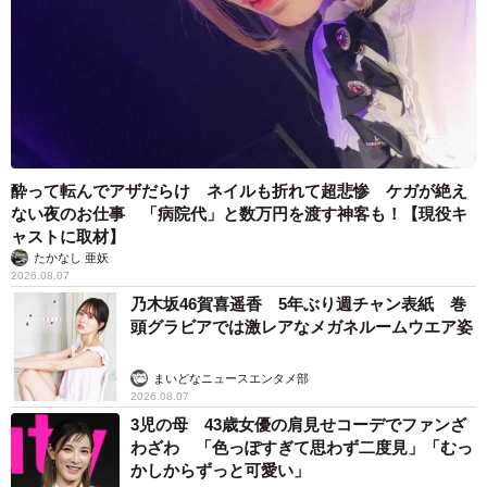
酔って転んでアザだらけ ネイルも折れて超悲惨 ケガが絶え
ない夜のお仕事 「病院代」と数万円を渡す神客も！【現役キ
ャストに取材】
たかなし 亜妖
2026.08.07
乃木坂46賀喜遥香 5年ぶり週チャン表紙 巻
頭グラビアでは激レアなメガネルームウエア姿
まいどなニュースエンタメ部
2026.08.07
3児の母 43歳女優の肩見せコーデでファンざ
わざわ 「色っぽすぎて思わず二度見」「むっ
かしからずっと可愛い」