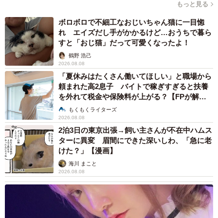
もっと見る
ボロボロで不細工なおじいちゃん猫に一目惚
れ エイズだし手がかかるけど…おうちで暮ら
すと「おじ猫」だって可愛くなったよ！
鶴野 浩己
2026.08.08
「夏休みはたくさん働いてほしい」と職場から
頼まれた高2息子 バイトで稼ぎすぎると扶養
を外れて税金や保険料が上がる？【FPが解
説】
もくもくライターズ
2026.08.08
2泊3日の東京出張→飼い主さんが不在中ハムス
ターに異変 眉間にできた深いしわ、「急に老
けた？」【漫画】
海川 まこと
2026.08.08