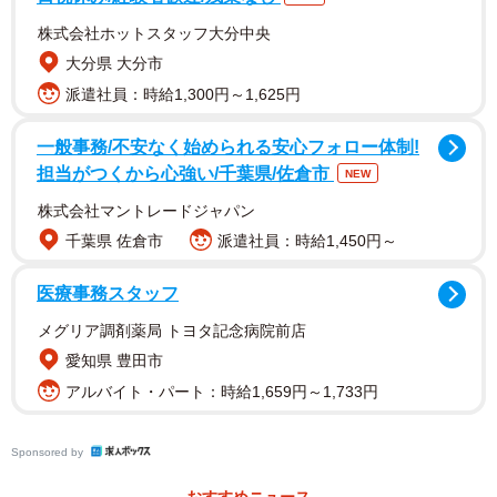
敢行したのだが、そんな表示は出て来やしない。困った。
株式会社ホットスタッフ大分中央
大分県 大分市
投稿者に伝えると、「機材やシステムのテストないしは
派遣社員：時給1,300円～1,625円
トラブルで、たまたま表示されたのだと思いますので、駅
一般事務/不安なく始められる安心フォロー体制!
に行って眺めていてもこの表示を再度目にすることは基本
担当がつくから心強い/千葉県/佐倉市
NEW
的にはないと思います」と指摘され、己の不明を恥じた次
株式会社マントレードジャパン
第。極めてレアなケースなのだった、ということを徒労の
千葉県 佐倉市
派遣社員：時給1,450円～
末にようやく理解した。
医療事務スタッフ
さらに、投稿者同士の情報交換により、複数の駅(ちなみ
メグリア調剤薬局 トヨタ記念病院前店
に汐留と六本木)で同日に同じ表示が出たことが分かった。
愛知県 豊田市
投稿者は「特定の機材が故障で普段見ない表示になること
アルバイト・パート：時給1,659円～1,733円
はありますが、他の駅でも同じ表示があったということ
は、運行管理システム側でシステム更新などの何かがあっ
Sponsored by
たのでは」と推測。その仮説をもって、東京都交通局に聞
いた。