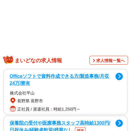
ログな記者には暗号のような言葉が書き込まれていた。ま
とめサイトでは「大江戸線の電光掲示板が謎の自己紹介を
していると話題に」という見出しで特集された。
まいどなの求人情報
求人情報一覧へ
Officeソフトで資料作成できる方/製造事務/月収
24万/寮有
株式会社平山
長野県 長野市
正社員 / 派遣社員：時給1,250円～
そこで、記者は同沿線で複数の駅を巡回した。ホームの
旅客案内表示器(いわゆる電光掲示板)を愚直に凝視し続ける
保養院の受付や医療事務スタッフ高時給1300円/
日祝休み/経験者歓迎/残業なし
という「大江戸線巡り(苦行とも言えるが…)」を半日かけて
NEW