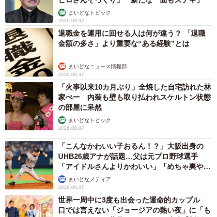
まいどなトピック
2026.08.07
退職金を運用に回せる人は何が違う？ 「退職
金額の多さ」より重要な“ある経験”とは
まいどなニュース情報部
2026.08.07
「火事以来10カ月ぶり」全焼した自宅訪れた林
家ぺー 内装も壁も取り払われスケルトン状態
の部屋に呆然
まいどなトピック
2026.08.07
「こんなかわいい子おるん！？」大阪出身の
UHB26歳アナが話題…父は元プロ野球選手
「アイドルさんよりかわいい」「めちゃ爽や
か」
まいどなメディア
2026.08.07
世界一周中に3度も出会った運命的カップル
口では言えない「ジョージアの熱い夜」に「も