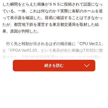
した瞬間をとらえた画像がＳＮＳに投稿されて話題になっ
ている。一体、これは何なのか？実際に各駅のホームを巡
って表示器を確認した。容易に確認することはできなかっ
たが、都営地下鉄を運営する東京都交通局を取材した結
果、原因が判明した。
行く先と時刻が示されるはずの掲示板に「CPU Ver:2.1」
と「FPGA Ver01.03」という表示が出た画像は7月3日に投
稿された。CPU(中央演算装置)とはパソコンなどの頭脳と
なる部品で、FPGAは日本語に直訳すると「現場でプログラ
続きを読む
ム可能なゲートアレイ(集積回路の製造手法)」とのこと。と
にかく、コンピューターの「大事な所」なのだろう。
コメント欄には「起動時にCPUのソフトウェアバージョ
ンとFPGAのイメージバージョン表示してるのかな？」とい
った、分かる人には日常会話的な内容なのだろうが、アナ