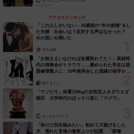
まいどなニュースエンタメ部
2026.08.08
アクセスランキング
「この人しかいない」26歳差の“年の差婚”をし
た夫婦 出会いは？反対する声はなかった？
今の思いを聞いた
古川 諭香
「お前さえいなければ金賞取れてた！」高校時
代の演奏会がトラウマ……責められた学生は楽
器修理職人に 10年後再会した因縁の相手から
思わぬ申し出【漫画】
海川 まこと
「ウソだろ」体重130kgの女性芸人オダウエダ
植田 大学時代のほっそり姿に「マジで」
まいどなメディア
「体だけ別生物みたい」初めて川遊びをした
犬、濡れた直後の激変ぶりが話題 「新種