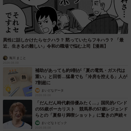
異性に話しかけたらセクハラ？ 黙っていたらフキハラ？ 「最
近、生きるの難しい」令和の職場で悩む上司【漫画】
海川 まこと
2026.08.09
補助があっても約9割が「夏の電気・ガス代は
重い」と回答…猛暑でも「冷房を控える」人が
7割超に
まいどなデータ
2026.08.08
「だんだん時代劇俳優みたく…」国民的バンド
の55歳ボーカリスト 競馬界の57歳レジェンド
らとの「夏祭り満喫ショット」に驚きの声続々
まいどなトピック
2026.08.08