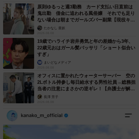
原則ゆるっと週3勤務 カード支払い日直前は
鬼出勤 借金に追われる風俗嬢 それでも足り
ない場合は朝までガールズバー副業【現役キャ
ストに取材】
たかなし 亜妖
2026.08.08
19歳でハライチ岩井勇気と年の差婚から3年、
22歳元おはガール髪バッサリ「ショート似合い
すぎ」
まいどなメディア
2026.08.08
オフィスに置かれたウォーターサーバー 空の
2Lボトル持参し毎日給水する男性社員→総務担
当者の注意にまさかの逆ギレ！【弁護士が解
説】
長澤 芳子
2026.08.08