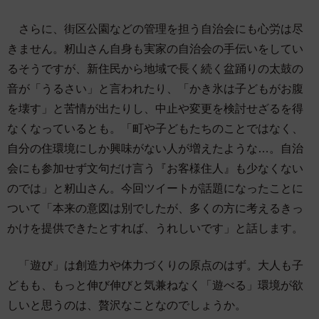
さらに、街区公園などの管理を担う自治会にも心労は尽
きません。籾山さん自身も実家の自治会の手伝いをしてい
るそうですが、新住民から地域で長く続く盆踊りの太鼓の
音が「うるさい」と言われたり、「かき氷は子どもがお腹
を壊す」と苦情が出たりし、中止や変更を検討せざるを得
なくなっているとも。「町や子どもたちのことではなく、
自分の住環境にしか興味がない人が増えたような…。自治
会にも参加せず文句だけ言う『お客様住人』も少なくない
のでは」と籾山さん。今回ツイートが話題になったことに
ついて「本来の意図は別でしたが、多くの方に考えるきっ
かけを提供できたとすれば、うれしいです」と話します。
「遊び」は創造力や体力づくりの原点のはず。大人も子
どもも、もっと伸び伸びと気兼ねなく「遊べる」環境が欲
しいと思うのは、贅沢なことなのでしょうか。