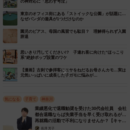
の神対応に「思わず号泣」
東京のオフィス街にある「ストイックな公園」が話題に…
なぜパンダの遊具が1つだけなのか
園児のピアス、母国の風習でも駄目？ 理解得られず入園
辞退
思いきり汚してください!? 子連れ客に向けた“ほっこり
系”絶妙ポップ設置のワケ
【漫画】古刹で参拝客にエサをねだるお母さんカモ…実は
元気いっぱいに成長した子ガモに悩みが…
気になる
子育て
神奈川
業績悪化で退職勧奨を受けた30代会社員 会社
都合退職ならば失業手当を早く受け取れるが…
再就職の活動で不利になりませんか？【キャリ
アカウンセラーが解説】
長澤 芳子