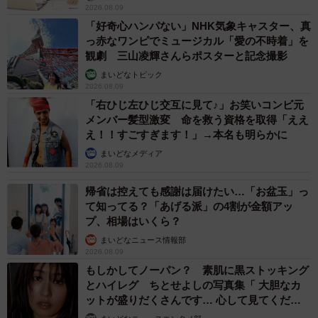
2026.08.09
「好奇心ハンパない」NHK気象キャスター、真
っ赤なワンピでミュージカル「愛の不時着」を
観劇 三山凌輝さんらポスターと記念撮影
まいどなトピック
2026.08.09
「右ひじ左ひじ交互に見て♪」お笑いコンビ元
メンバー髪型激変 命を救う資格を取得「ええ
え！！すごすぎます！」→本名も明らかに
まいどなメディア
2026.08.09
帰省は控えても感謝は届けたい…「お盆玉」っ
て知ってる？「あげる派」の4割が金額アッ
プ、相場はいくら？
まいどなニュース情報部
2026.08.09
もしかしてノーパン？ 素肌に黒ストッキング
とハイレグ ちとせよしの写真集「 大胆なカ
ットが盛りだくさんです… 心して見てくださ
い」