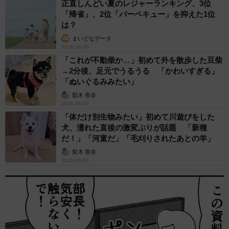
正直しんどい夏のレジャーランキング、3位
「帰省」、2位「バーベキュー」を抑えた1位
は？
まいどなデータ
2026.08.09
「これが不動柴か…」初めて外を散歩した豆柴
→2分後、足元でうるうる 「かわいすぎる」
「ぬいぐるみみたい」
梨木 香奈
2026.08.09
「体だけ別生物みたい」初めて川遊びをした
犬、濡れた直後の激変ぶりが話題 「新種
だ！」「河童だ」「毛刈りされたあとの羊」
梨木 香奈
2026.08.09