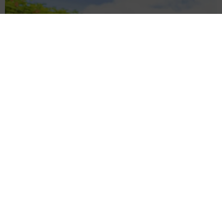
「我慢できず」村上佳菜子、イケメン夫と全力ハグ「可愛いふ
たり」「素敵なご夫婦」
まいどなメディア
2026.08.08
12歳の愛犬に変化 1歳息子の膝で甘える初め
て見せる姿に反響 これまで「見守る立場」だ
ったのに…「頭ポンポンが愛に満ちている」
「尊…」
梨木 香奈
2026.08.08
何かと人に舐められた黒髪時代 30代後半で金
髪デビューしたら…人生が激変！【漫画】
海川 まこと