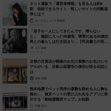
ネット通販で「運営者情報」を見る人は約8
割 信頼できるサイト・怪しいサイトの判断基
準とは？
まいどなニュース情報部
2026.08.08
「息子を一人にしてきたんです、帰らない
と」 施設に入った90歳母、障害のある60歳次
男との暮らしは行き詰まり…【司法書士の現場
から】
山下 静香
2026.08.08
京都の百貨店が開催のお化け屋敷のお化けにモ
デルがいる 比叡山延暦寺の僧侶が語る伝説と
は
浅井 佳穂
2026.08.08
熊本地震でペット同伴の避難を諦める人に胸を
痛め… 被災ペットの受け入れ先をアプリに表
示する「動物避難所マップ」が始動
平藤 清刀
2026.08.08