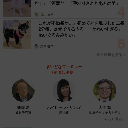
だ！」「河童だ」「毛刈りされたあとの羊」
梨木 香奈
「これが不動柴か…」初めて外を散歩した豆柴
→2分後、足元でうるうる 「かわいすぎる」
「ぬいぐるみみたい」
梨木 香奈
６位以降を見る
まいどなファミリー
（新着記事順）
森岡 浩
ハイヒール・リンゴ
大江 篤
姓氏研究家
漫才師
園田学園女子大学学長
もっと見る