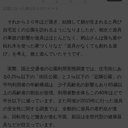
話題になった籾山さんのツイート
それから２０年ほど過ぎ、結婚して娘が生まれると再び
自宅近くの公園を訪れるようになりましたが、相次ぐ遊具
の事故の影響か遊具はほとんどなく、籾山さんは落ち葉や
枯れ木を使った家づくりなど「道具がなくても創れる遊
び」を考え、娘と遊んでいたそうです。
実際、国土交通省の公園利用実態調査では、住宅街にあ
る0.25㏊以下の「街区公園」と２㏊以下の「近隣公園」の
平均利用者の年齢構成は、少子高齢化の影響もあり65歳以
上の高齢者の割合が急増。利用者数全体もこの40年ほどで
半分以下に減っています。また同省が2015年に行った遊具
の安全性に関する調査では、全般的に遊具の老朽化が進
み、回転塔など撤去が進む半面、新設は全世代型の健康器
具などが目立っています。