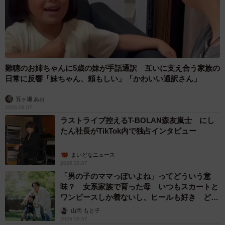
難聴のお姉ちゃんに5歳の妹が手話通訳 互いに支え合う家族の
日常に反響「妹ちゃん、頼もしい」「かわいい通訳さん」
五ヶ瀬 あお
2026.08.07
ラストライブ控えるT-BOLAN森友嵐士 にし
たん社長がTikTok内で独占インタビュー
まいどなニュース
2026.08.07
「男の子のママっぽいよね」ってどういう意
味？ 女系家族で育った母 いつもスカートと
ワンピースしか着ないし、ヒールも好き どの
へんが…
山岡 もと子
2026.08.07