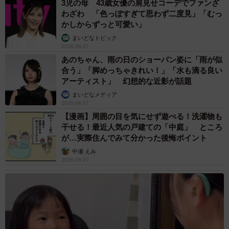
3児の母 43歳女優の肩見せコーデでファンざ
わざわ 「色っぽすぎて思わず二度見」「むっ
かしからずっと可愛い」
まいどなトピック
2026.08.07
あのちゃん、雨の日のショーパン姿に「雨が似
合う」「脚めっちゃきれい！」「水も滴る良い
アーティスト」 幻想的な近影が話題
まいどなメディア
2026.08.07
【漫画】周囲の目を気にせず遊べる！洗濯物も
干せる！最近人気の戸建ての「中庭」 ところ
が…実際住んでみて分かった後悔ポイント
中瀬 えみ
2026.08.07