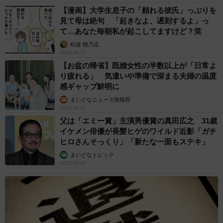
【漫画】大学生息子の「頼れる彼氏」っぷりを
見て母は絶句 「起きなよ、遅刻するよ」っ
て…あなた毎朝私が起こしてますけど？笑
松波 穂乃圭
2026.08.07
【お盆の帰省】既婚女性の半数以上が「日常よ
り疲れる」 気遣いや準備で深まる夫婦の温度
感ギャップ鮮明に
まいどなニュース情報部
2026.08.07
父は「エミー賞」主演男優賞の真田広之 31歳
イケメン俳優が長髪ヒゲのワイルド近影「ガチ
ヒロさんそっくり」「新たな一面もステキ」
まいどなトピック
2026.08.07