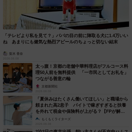
「テレビより私を見て？」パパの目の前に陣取る犬に1.4万いい
ね あまりにも健気な熱烈アピールのちょっと切ない結末
梨木 香奈
2026.08.08
太っ腹！京都の老舗中華料理店がフルコース料
理50人前を無料提供 「一市民としてお礼を」
つながる善意の輪
京都新聞社
2026.08.08
「夏休みはたくさん働いてほしい」と職場から
頼まれた高2息子 バイトで稼ぎすぎると扶養
を外れて税金や保険料が上がる？【FPが解
説】
もくもくライターズ
2026.08.08
2泊3日の東京出張→飼い主さんが不在中ハムス