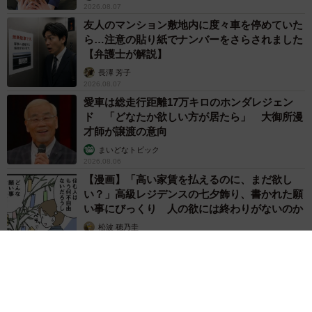
2026.08.07
友人のマンション敷地内に度々車を停めていた
ら…注意の貼り紙でナンバーをさらされました
【弁護士が解説】
長澤 芳子
2026.08.07
愛車は総走行距離17万キロのホンダレジェン
ド 「どなたか欲しい方が居たら」 大御所漫
才師が譲渡の意向
まいどなトピック
2026.08.06
【漫画】「高い家賃を払えるのに、まだ欲し
い？」高級レジデンスの七夕飾り、書かれた願
い事にびっくり 人の欲には終わりがないのか
松波 穂乃圭
2026.08.06