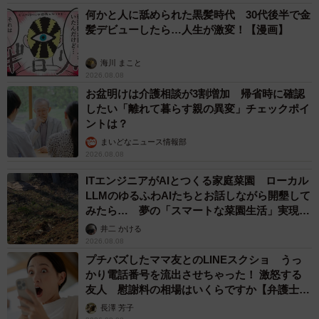
何かと人に舐められた黒髪時代 30代後半で金
髪デビューしたら…人生が激変！【漫画】
海川 まこと
2026.08.08
お盆明けは介護相談が3割増加 帰省時に確認
したい「離れて暮らす親の異変」チェックポイ
ントは？
まいどなニュース情報部
2026.08.08
ITエンジニアがAIとつくる家庭菜園 ローカル
LLMのゆるふわAIたちとお話しながら開墾して
みたら… 夢の「スマートな菜園生活」実現な
るか
井二 かける
2026.08.08
プチバズしたママ友とのLINEスクショ うっ
かり電話番号を流出させちゃった！ 激怒する
友人 慰謝料の相場はいくらですか【弁護士が
解説】
長澤 芳子