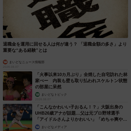
退職金を運用に回せる人は何が違う？ 「退職金額の多さ」より
重要な“ある経験”とは
まいどなニュース情報部
2026.08.07
「火事以来10カ月ぶり」全焼した自宅訪れた林
家ぺー 内装も壁も取り払われスケルトン状態
の部屋に呆然
まいどなトピック
2026.08.07
「こんなかわいい子おるん！？」大阪出身の
UHB26歳アナが話題…父は元プロ野球選手
「アイドルさんよりかわいい」「めちゃ爽や
か」
まいどなメディア