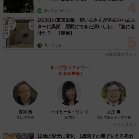
まいどなトピック
2泊3日の東京出張→飼い主さんが不在中ハムス
ターに異変 眉間にできた深いしわ、「急に老
けた？」【漫画】
海川 まこと
６位以降を見る
まいどなファミリー
（新着記事順）
森岡 浩
ハイヒール・リンゴ
大江 篤
姓氏研究家
漫才師
園田学園女子大学学長
もっと見る
12歳の愛犬に変化 1歳息子の膝で甘える初め