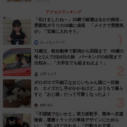
2026.08.08
アクセスランキング
「化けましたね～」10歳で綾瀬はるかの娘役→
雰囲気ガラリの18歳に成長 「メイクで雰囲気
が」「宝塚に入れそう」
まいどなメディア
72歳父、軽自動車で新潟から四国まで 65歳の
母と2人で3泊4日の旅 パーキングの休憩まで
分刻み… 「大学生でも組まねえよ！」
山岡 もと子
ボロボロで不細工なおじいちゃん猫に一目惚
れ エイズだし手がかかるけど…おうちで暮ら
すと「おじ猫」だって可愛くなったよ！
鶴野 浩己
「不謹慎でないかと」実力派歌手、熊本へ支援
物資…運搬トラックの車体デザインにためら
い 「痛いほど伝わる」「行動され立派」