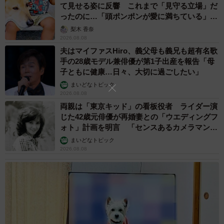
て見せる姿に反響 これまで「見守る立場」だ
ったのに…「頭ポンポンが愛に満ちている」
「尊…」
梨木 香奈
2026.08.08
夫はマイファスHiro、義父母も義兄も超有名歌
手の28歳モデル兼俳優が第1子出産を報告「母
子ともに健康…日々、大切に過ごしたい」
まいどなトピック
2026.08.08
両親は「東京キッド」の看板役者 ライダー演
じた42歳元俳優が再婚妻との「ウエディングフ
ォト」計画を明言 「センスあるカメラマン求
む」
まいどなトピック
2026.08.08