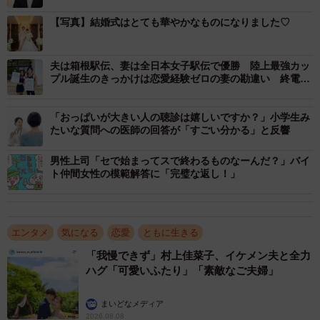
【写真】結婚式はとても華やかなものになりました♡
夫は箱根駅伝、妻は全日本女子駅伝で優勝 陸上最強カッ
プル誕生のきっかけは恋愛経験ゼロの妻の勘違い 終電な
くなり弟いるのに急接近！？
「おっぱいが大きい人の聴診は嬉しいですか？」小学生み
たいな質問への医師の回答が「すごい分かる」と反響
男性上司「セで始まってスで終わるものなーんだ？」バイ
ト仲間女性の模範解答に「完璧な返し！」
エンタメ
気になる
恋愛
ともに生きる
「我慢できず」村上佳菜子、イケメン夫と全力
ハグ「可愛いふたり」「素敵なご夫婦」
まいどなメディア
2026.08.08