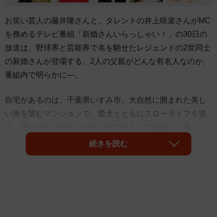
お笑い芸人の藤井隆さんと、タレントの井上咲楽さんがMC
を務めるテレビ番組「新婚さんいらっしゃい！」の30日の
放送は、野球界と芸能界で名を馳せたレジェンドの2世同士
の新婚さんが登場する。2人の父親がどんな有名人なのか、
番組内で明らかに―。
自宅があるのは、千葉県いすみ市。大自然に囲まれた美し
い海を望むマンションで、愛犬とともにスローライフを送
る。夫はゴルフのティーチングプロとして活躍し、妻へレ
ッスンをする姿も微笑ましい。
続きを読む
2人の出会いは、22～23年前。夫が職場近くの世田谷のバ
ーに行ったところ、マスターが新しく入ったバイトだと妻
を紹介したのがきっかけ。芸能界レジェンドの娘だと聞か
された。夫のこともマスターは「野球界のレジェンドの息