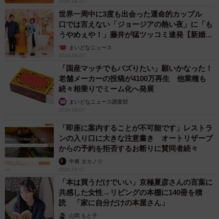
2026.08.07
世界一周中に3度も出会った運命的カップル
口では言えない「ジョージアの熱い夜」に「も
うやめぇや！」藤井が猛ツッコミ連発【新婚さ
ん】
まいどなニュース
2026.08.07
「国産マッチでもバズりたい」願いかなった！
老舗メーカーの投稿が4100万再生 他業種も
続々相乗りでミーム化へ発展
まいどなニュース調査部
2026.08.07
「即座に案内することが不可能です」レストラ
ンの入り口に大きな注意書き オートリザーブ
からの予約を拒否するお断りに賛同者続々
中将 タカノリ
2026.08.07
「本は買うだけでいい」京極夏彦さんの言葉に
共感した女性→リビングの本棚に140冊を積
読 「家に自分だけの本屋さん」
山岡 もと子