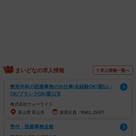
子」だと妻に紹介。しかし、いかにもチャラそうな25歳当
時の夫は近寄りがたく、何度か話した程度だったという。
そこから17年後。夫が当時働いていたゴルフレッスン場で
再会した。お互いの父親の名前をきっかけに意気投合し、
夫行きつけのスナックへ行くことに。そこで、夫の仕切り
っぷりに妻が衝撃を受ける。その場のお客さんに合わせて
小林旭の「自動車ショー歌」や松山千春の「長い夜」を選
曲し、手の込んだ笑わせ方でおおいに盛り上げる夫…。こ
まいどなの求人情報
求人情報一覧へ
れがきっかけとなり、急接近し、交際へと発展したとい
う。
整形外科の医療事務のお仕事/未経験OK/週払い
OK/ブランクOK/富山市
株式会社ウォーライト
富山県 富山市
派遣社員：時給1,250円
受付・医療事務全般