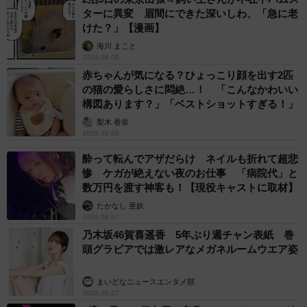
ターに異変 眉間にできた深いしわ、「急に老
けた？」【漫画】
海川 まこと
2026.08.08
赤ちゃんが気になる？ひょっこり顔を出す2匹
の猫の愛らしさに悶絶…！ 「こんなかわいい
構図あります？」「ベストショットすぎる！」
梨木 香奈
2026.08.08
酔って転んでアザだらけ ネイルも折れて超悲
惨 ケガが絶えない夜のお仕事 「病院代」と
数万円を渡す神客も！【現役キャストに取材】
たかなし 亜妖
2026.08.07
乃木坂46賀喜遥香 5年ぶり週チャン表紙 巻
頭グラビアでは激レアなメガネルームウエア姿
まいどなニュースエンタメ部
2026.08.07