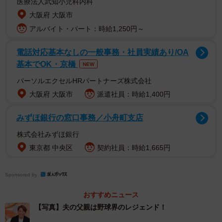
医療法人武知小児科内科
大阪府 大阪市
アルバイト・パート：時給1,250円～
電話対応基本なしの一般事務・社員実績あり/OA
基本でOK・京橋
NEW
結婚式では、父2人に急きょ、乾杯の挨拶を無茶ぶり！「さ
パーソルエクセルHRパートナーズ株式会社
すがはレジェンド」と唸る貴重映像も番組で公開される！
大阪府 大阪市
派遣社員：時給1,400円
みずほ銀行の窓口事務／小舟町支店
◇
株式会社みずほ銀行
「新婚さんいらっしゃい！」3月30日（日）昼12時55分～1
東京都 中央区
契約社員：時給1,665円
時25分
Sponsored by
おすすめニュース
【写真】夫の父親は野球界のレジェンド！