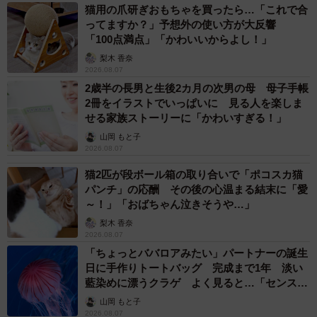
猫用の爪研ぎおもちゃを買ったら…「これで合
ってますか？」予想外の使い方が大反響
「100点満点」「かわいいからよし！」
梨木 香奈
2026.08.07
2歳半の長男と生後2カ月の次男の母 母子手帳
2冊をイラストでいっぱいに 見る人を楽しま
せる家族ストーリーに「かわいすぎる！」
山岡 もと子
2026.08.07
猫2匹が段ボール箱の取り合いで「ポコスカ猫
パンチ」の応酬 その後の心温まる結末に「愛
～！」「おばちゃん泣きそうや…」
梨木 香奈
2026.08.07
「ちょっとババロアみたい」パートナーの誕生
日に手作りトートバッグ 完成まで1年 淡い
藍染めに漂うクラゲ よく見ると…「センスす
ごい」
山岡 もと子
2026.08.07