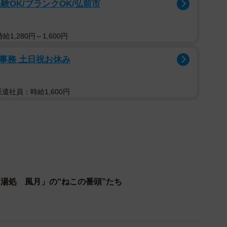
験OK/ブランクOK/弘前市
1,280円～1,600円
付事務 土日祝お休み
1/6
太（左）と、くるみ（右）
派遣社員：時給1,600円
仙」は、宿泊（全7室）や日帰り休憩、立ち寄り湯も
館。ホームページはつくらず、温泉や看板猫についても
、冬場になると行列ができるほど、温泉通の間では泉質
単純硫黄泉の２つの泉質を合わせ持つ「ダブル美肌の
湯処 風月」の“ねこの番頭”たち
水なしの源泉純度１００％の掛け流しで、ラドン含有量
アルカリ性度を示す数値。０から７が酸性、７が中性
から9.3のヌルヌルのアルカリ性泉で、ラドンを多く含む