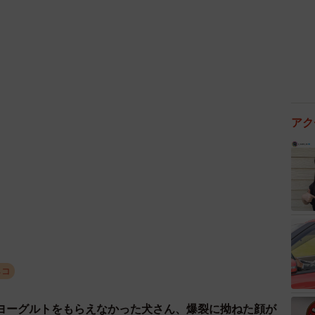
2/6
付で宿泊客を出迎える黒太
で野良猫が生んだ子。目もまだ開かないころ保護し
どしゃぶりの日、玄関前でずぶぬれになって鳴いてい
アク
さで、見つけたときは『こんなかわいい子猫はめった
でもよくみると、おなかがバババっと、とても速く動い
に連れていくと、先生いわく『おそらく車にひかれたば
大掛かりな手術になる。助かる見込みは１０〜２０％く
ん）
ネコ
ヨーグルトをもらえなかった犬さん、爆裂に拗ねた顔が