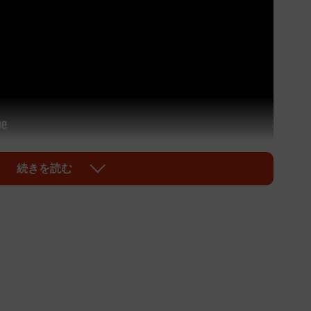
続きを読む
後川沿いにある静かな温泉郷。一説によると「ケガを
立ったあとの水たまりが温泉だった」といった開湯の由
ぐ右手の「湯どころ 喜仙」では、グレー白の「くる
黒太（くろた）」（オス、推定１４歳）のシニア看板猫