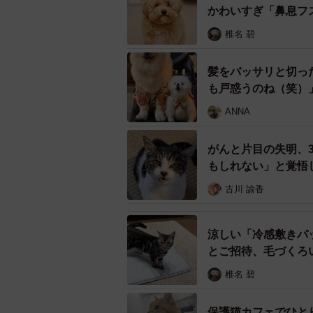
かわいすぎ「鼻息フ
椎名 碧
髪をバッサリと切っ
も戸惑うのね（笑）
ANNA
がんと片目の失明、
もしれない」と覚悟
古川 諭香
涼しい「冷感敷きパ
とご招待、毛づくろ
椎名 碧
入口横には実際に源
「もしかしたら飼い主が探している
保護猫カフェでひと