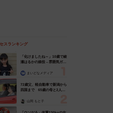
セスランキング
「化けましたね～」10歳で綾
瀬はるかの娘役→雰囲気ガラ
リの18歳に成長 「メイクで
雰囲気が」「宝塚に入れそ
まいどなメディア
う」
72歳父、軽自動車で新潟から
四国まで 65歳の母と2人で
3泊4日の旅 パーキングの休
憩まで分刻み… 「大学生で
山岡 もと子
も組まねえよ！」
「ウソだろ」体重130kgの女