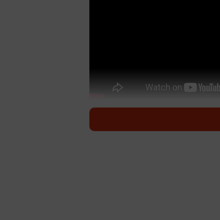
福岡県朝倉市にある原鶴温泉は、筑
した鶴が浸かり、キズを癒して飛び
来がある。川にかかる橋を渡ってす
み」（メス、１５歳）と、黒猫の「
たちが出迎えてくれる。