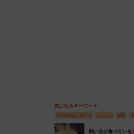
受
くるみは、１５年前、同館の敷地内
た。黒太はその１年後、梅雨時期の
た。
「黒太は手のひらに乗るほどの小さ
にいない』と家族で話したくらい。
ていたので、これはおかしいと病院
かりで内臓も損傷しているようだ。
気になるキーワード
らい』といわれたんです」（卓矢さ
九州温泉ねこめぐり
もふもふ
福岡
飼い主が食べている