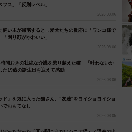
スフス」「反則レベル」
2026.08.06
た飼い主が帰宅すると→愛犬たちの反応に「ワンコ様で
」「困り顔がかわいい」
2026.08.06
3時間おきの壮絶な介護を乗り越えた猫 「叶わないか
した19歳の誕生日を迎えて感動
2026.08.06
ッド」を気に入った猫さん、”友達”をヨイショヨイショ
3/6
いでおもてなし
2026.08.05
泉に触れられる指湯がある。日帰り入浴も可
かもしれない」、「このまま見殺しになんてできな
りぼっちだった「耳が聞こえないシニア猫」と運命の出