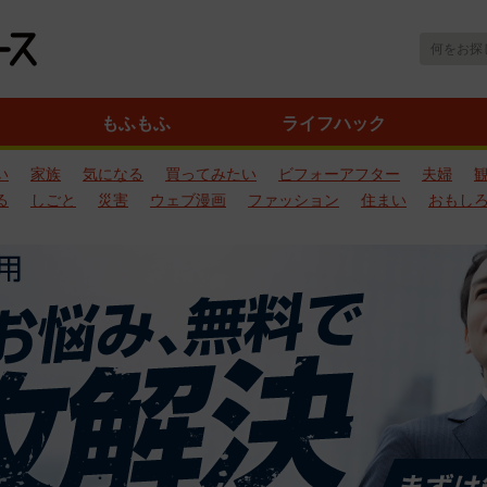
もふもふ
ライフハック
い
家族
気になる
買ってみたい
ビフォーアフター
夫婦
る
しごと
災害
ウェブ漫画
ファッション
住まい
おもし