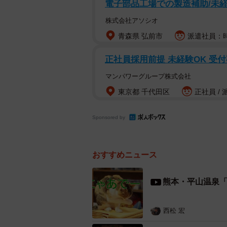
電子部品工場での製造補助/未経
株式会社アソシオ
青森県 弘前市
派遣社員：時給
正社員採用前提 未経験OK 受
マンパワーグループ株式会社
黒
東京都 千代田区
正社員 / 
創業６０年を迎える「湯どころ 喜
Sponsored by
可能な家族経営のアットホームな旅
特にPRをしているわけではないが
の良さで一目置かれている。
おすすめニュース
原鶴温泉は、弱アルカリ性単純泉と
熊本・平山温泉「
湯」として知られている。同館は加
が多いのが特長。pH値（酸性度や
西松 宏
で、７から１４はアルカリ性）9.1