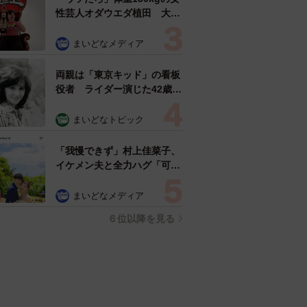
性芸人オダウエダ植田 大学
時代のほっそり姿に「マジ
で」
まいどなメディア
両親は「東京キッド」の看板
役者 ライダー演じた42歳元
俳優が再婚妻との「ウエディ
ングフォト」計画を明言
まいどなトピック
「センスあるカメラマン求
む」
「我慢できず」村上佳菜子、
イケメン夫と全力ハグ「可愛
いふたり」「素敵なご夫婦」
まいどなメディア
６位以降を見る