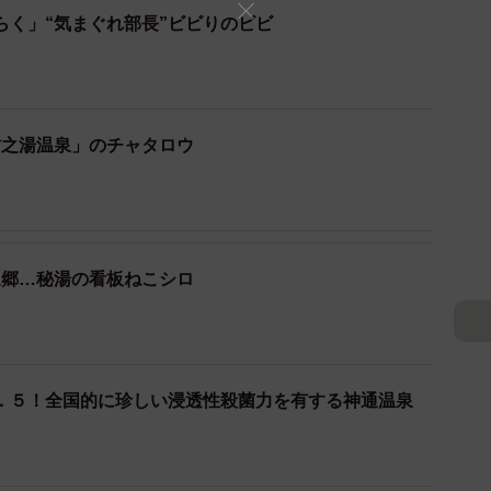
杉卓矢さん（３３）は、「体によい放射性の気体成分の
らく」“気まぐれ部長”ビビりのビビ
下の入りやすいお湯なんですよ。入浴して１０分ほどた
す」と教えてくれた。
村之湯温泉」のチャタロウ
泉郷…秘湯の看板ねこシロ
．５！全国的に珍しい浸透性殺菌力を有する神通温泉