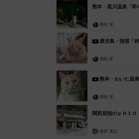
源泉は全国的にも貴重だ。同館の植
熊本・黒川温泉「和
ラドンを多く含んでいて、４０度以
つと体が内側からポカポカになりま
西松 宏
鹿児島・指宿「
西松 宏
熊本・わいた温
西松 宏
関西屈指のｐＨ１０
柴田 直記