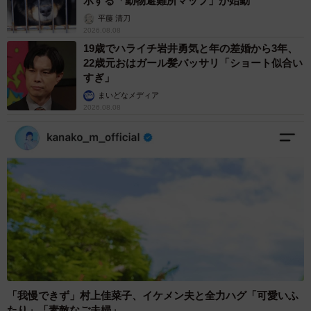
示する「動物避難所マップ」が始動
平藤 清刀
2026.08.08
19歳でハライチ岩井勇気と年の差婚から3年、
22歳元おはガール髪バッサリ「ショート似合い
すぎ」
まいどなメディア
2026.08.08
「我慢できず」村上佳菜子、イケメン夫と全力ハグ「可愛いふ
たり」「素敵なご夫婦」