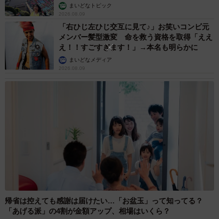
まいどなトピック
係を円滑に保つ鍵なのではないでしょうか。
2026.08.09
「右ひじ左ひじ交互に見て♪」お笑いコンビ元
◇ ◇
メンバー髪型激変 命を救う資格を取得「ええ
え！！すごすぎます！」→本名も明らかに
あなたの職場の「嫌味おばさん（おじさん）」…その対処
まいどなメディア
2026.08.09
方法はありますか？
▽20代女性
流行を意識して新しいジャケットを着て出社したところ、
おじさん上司に「そのジャケットはもっと背が高くてクー
ルなイメージの人が似合うんじゃないの？ 〇〇ちゃんは
クール系じゃないからな～」と言われました。自分はしわ
だらけのスーツしか着てないくせに腹が立ちました。もし
また言われたら無視します。
帰省は控えても感謝は届けたい…「お盆玉」って知ってる？
▽30代女性
「あげる派」の4割が金額アップ、相場はいくら？