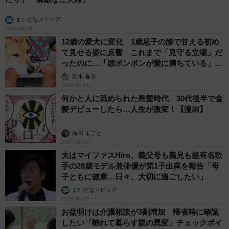
まいどなメディア
2026.08.08
12歳の愛犬に変化 1歳息子の膝で甘える初め
て見せる姿に反響 これまで「見守る立場」だ
ったのに…「頭ポンポンが愛に満ちている」
「尊…」
梨木 香奈
2026.08.08
何かと人に舐められた黒髪時代 30代後半で金
髪デビューしたら…人生が激変！【漫画】
海川 まこと
2026.08.08
夫はマイファスHiro、義父母も義兄も超有名歌
手の28歳モデル兼俳優が第1子出産を報告「母
子ともに健康…日々、大切に過ごしたい」
まいどなトピック
2026.08.08
お盆明けは介護相談が3割増加 帰省時に確認
したい「離れて暮らす親の異変」チェックポイ