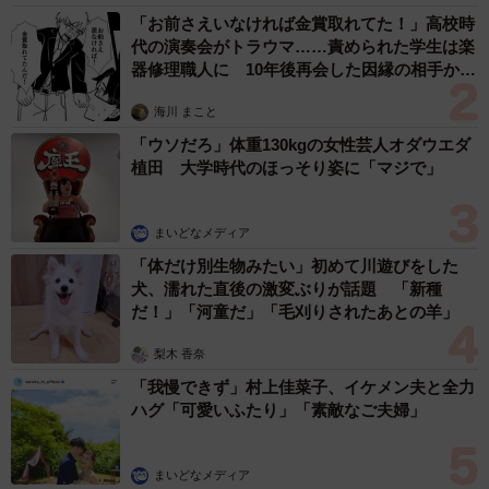
「お前さえいなければ金賞取れてた！」高校時
思い切って聞いてみると50歳とのことでした。しかし、C
代の演奏会がトラウマ……責められた学生は楽
さんもまもなく50歳になるのです。実はほぼ同世代…内
器修理職人に 10年後再会した因縁の相手から
思わぬ申し出【漫画】
心“嫌味おばさん”と呼んでいたものの、年齢差があるわけで
海川 まこと
はなかったのです。
「ウソだろ」体重130kgの女性芸人オダウエダ
植田 大学時代のほっそり姿に「マジで」
Cさんは見た目も若々しく、大学生の娘を持つことから流行
にも敏感です。嫌味を言われながらも若い社員と自然に交
まいどなメディア
流し、職場を楽しもうとしています。それに対して、他人
「体だけ別生物みたい」初めて川遊びをした
の言動に目を光らせ、上から目線で注意をすることが多い
犬、濡れた直後の激変ぶりが話題 「新種
「嫌味おばさん」。
だ！」「河童だ」「毛刈りされたあとの羊」
梨木 香奈
「あんな風にはなりたくない」と、Cさんは感じています。
「我慢できず」村上佳菜子、イケメン夫と全力
ハグ「可愛いふたり」「素敵なご夫婦」
嫌味おばさんに負けないメンタルの保ち方
嫌味攻撃を受けても、Cさんはポジティブです。「もう言わ
まいどなメディア