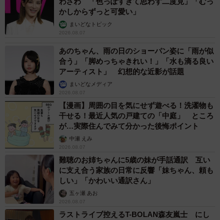
わざわ 「色っぽすぎて思わず二度見」「むっ
かしからずっと可愛い」
まいどなトピック
2026.08.07
あのちゃん、雨の日のショーパン姿に「雨が似
合う」「脚めっちゃきれい！」「水も滴る良い
アーティスト」 幻想的な近影が話題
まいどなメディア
2026.08.07
【漫画】周囲の目を気にせず遊べる！洗濯物も
干せる！最近人気の戸建ての「中庭」 ところ
が…実際住んでみて分かった後悔ポイント
中瀬 えみ
2026.08.07
難聴のお姉ちゃんに5歳の妹が手話通訳 互い
に支え合う家族の日常に反響「妹ちゃん、頼も
しい」「かわいい通訳さん」
五ヶ瀬 あお
2026.08.07
ラストライブ控えるT-BOLAN森友嵐士 にし