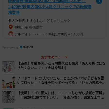
医療事務/無資格OK/週2～3日/時給1,230円～
「ラフでいいわね。その恰好でお客様に会うのは失礼にあ
1,400円/扶養内OK/小児科クリニックでの医療事
たらない？」
務業務
個人立砂押渉 すなおしこどもクリニック
この日、Cさんはジャケットを着用せずワンピースで出勤し
神奈川県 相模原市
ていました。お客様と会う予定がなかったためですが、
アルバイト・パート：時給1,230円～1,400円
「嫌味おばさん」の格好のターゲットになってしまいまし
た。
Sponsored by
いつも同じ白いシャツと黒いパンツスーツを着ている彼女
おすすめニュース
は、Cさんの服装に対して無意識のうちにマウントを取ろう
【漫画】年齢を聞いたら同世代だと発覚「あんな風にはな
りたくない…！」（全編を読む）
としているのかもしれません。
フードコートに1人でいたら…どこかのパパが子どもを置
「その日の予定とTPOを考えて服装を選んでるだけなの
いて行った←「女性を狙ってやってる」「他人の善意を頼
りにするな」
に、いちいち指摘されるのが本当にストレス」と、Cさんは
【漫画】「ゴミ新人には、ニコニコしながら放置が正解」
話します。しかしその言動の裏には、入社間もないCさんの
「下位2割は捨ててもいい」 漫画が描く、過激な上司
の“指導論”にネット騒然
営業成績が良いことへの嫉妬心もあるのかもしれません。