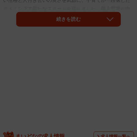
い性格と人付き合いの良さを武器に、子育てが一段落した
タイミングで新たなスタートを切りました。個人営業が中
心の職場は、週に数回程度の自由出勤となっていて、社内
続きを読む
の全員と顔を合わせるような機会はほとんどありません。
しかし、向かい席の同僚女性とのやり取りに頭を悩ませて
います。たまに居合わせるだけなのですが、まさに「嫌味
おばさん」なのです。
まいどなの求人情報
求人情報一覧へ