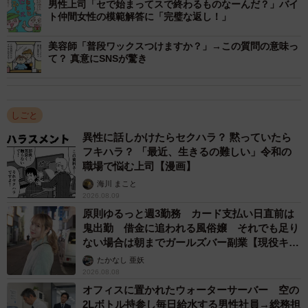
男性上司「セで始まってスで終わるものなーんだ？」バイ
ト仲間女性の模範解答に「完璧な返し！」
美容師「普段ワックスつけますか？」→この質問の意味っ
て？ 真意にSNSが驚き
しごと
異性に話しかけたらセクハラ？ 黙っていたら
フキハラ？ 「最近、生きるの難しい」令和の
職場で悩む上司【漫画】
海川 まこと
2026.08.09
2/6
原則ゆるっと週3勤務 カード支払い日直前は
鬼出勤 借金に追われる風俗嬢 それでも足り
ない場合は朝までガールズバー副業【現役キャ
若い男性社員との会話すら標的に
ストに取材】
たかなし 亜妖
2026.08.08
「あらあら、若い男性社員と盛り上がって。楽しそうでい
オフィスに置かれたウォーターサーバー 空の
いわね」
2Lボトル持参し毎日給水する男性社員→総務担