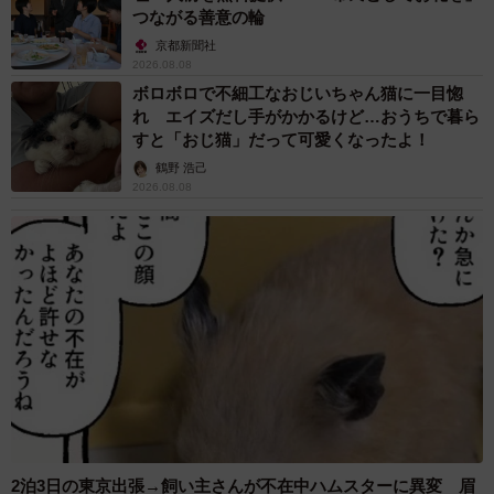
つながる善意の輪
京都新聞社
2026.08.08
ボロボロで不細工なおじいちゃん猫に一目惚
れ エイズだし手がかかるけど…おうちで暮ら
すと「おじ猫」だって可愛くなったよ！
鶴野 浩己
2026.08.08
2泊3日の東京出張→飼い主さんが不在中ハムスターに異変 眉