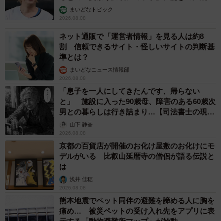
まいどなトピック
▽30代女性
2026.08.08
私が独身だからって、男性社員と二人で喋っているだけで
ネット通販で「運営者情報」を見る人は約8
「最近〇〇くんといい感じね！両思いなんじゃない？告白
割 信頼できるサイト・怪しいサイトの判断基
してみれば？」と勘ぐってくる40代の先輩。「もう彼氏い
準とは？
ますから」というと「社内結婚の方がいいわよ」と自分の
まいどなニュース情報部
2026.08.08
過去の話をして、なんとか社内でくっつけようとしてく
「息子を一人にしてきたんです、帰らない
る。もう面倒です！今度言われたら、「彼氏の会社の方が
と」 施設に入った90歳母、障害のある60歳次
この会社より給与高いんで、社外の人がいいんです」と言
男との暮らしは行き詰まり…【司法書士の現場
ってやろうと思います。
から】
山下 静香
2026.08.08
京都の百貨店が開催のお化け屋敷のお化けにモ
デルがいる 比叡山延暦寺の僧侶が語る伝説と
は
浅井 佳穂
2026.08.08
熊本地震でペット同伴の避難を諦める人に胸を
痛め… 被災ペットの受け入れ先をアプリに表