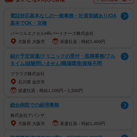
「あら、パンプス持ってたのね」
電話対応基本なしの一般事務・社員実績あり/OA
基本でOK・京橋
いつもはスニーカーで出勤するCさんが、たまにパンプスを
パーソルエクセルHRパートナーズ株式会社
履いて出社したときのこと。たまたまロングスカートを履
大阪府 大阪市
派遣社員：時給1,400円
いていたこともあり、「今日はパーティーでもあるの？爪
までキラッキラじゃない」と畳みかけるように皮肉っぽい
紹介予定派遣/クリニックの受付・医療事務/フル
タイム/経験問いません/職場環境/資格不問
言葉を浴びせてきました。
プラウズ株式会社
Cさんは苦笑いしながら「特に何もないですけど」と返しま
石川県 金沢市
したが、足先から爪先まで瞬時によく見てるな。と思わず
派遣社員：時給1,100円～1,200円
にはいられません。どうやら「嫌味おばさん」は、常に周
総合病院での経理事務
囲の変化に敏感で、Cさんの様子にも何かしら指摘せずには
いられないようなのです。
株式会社アバンザ
大阪府 大阪市
派遣社員：時給1,400円
服装にまで口を出す“ファッションチェック”