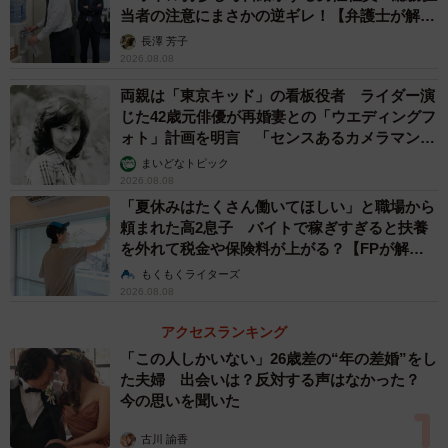
当者の注意にまさかの逆ギレ！【弁護士が解
説】
Cさんは、職場の若い男性社員からも営業の進め方などで、
長澤 芳子
2026.08.08
よく相談を持ち掛けられます。彼らと話していると、たま
に笑い声が混じることもありますが、それに対する「嫌味
両親は「東京キッド」の看板役者 ライダー演
じた42歳元俳優が再婚妻との「ウエディングフ
おばさん」の視線はとても冷ややかです。露骨に不機嫌そ
ォト」計画を明言 「センスあるカメラマン求
うな顔をしています。
む」
まいどなトピック
2026.08.08
仕事上の相談と、その合間にちょっとした雑談をすること
「夏休みはたくさん働いてほしい」と職場から
頼まれた高2息子 バイトで稼ぎすぎると扶養
は、社内であれば普通のこと。そんなことをわざわざ指摘
を外れて税金や保険料が上がる？【FPが解
してくるあたり、嫌味おばさんの内心には「自分はCさんみ
説】
もくもくライターズ
たいに話せない…」といった思いも含まれているでしょう
2026.08.08
か。
アクセスランキング
「この人しかいない」26歳差の“年の差婚”をし
そもそも“嫌味おばさん”の年齢はいくつなのか？
た夫婦 出会いは？反対する声はなかった？
今の思いを聞いた
ここでふと気になったのは、「嫌味おばさん」自身の年齢
です。
古川 諭香