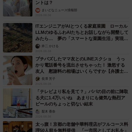
ントは？
まいどなニュース情報部
2026.08.08
ITエンジニアがAIとつくる家庭菜園 ローカル
LLMのゆるふわAIたちとお話しながら開墾して
みたら… 夢の「スマートな菜園生活」実現な
るか
井二 かける
2026.08.08
プチバズしたママ友とのLINEスクショ うっ
かり電話番号を流出させちゃった！ 激怒する
友人 慰謝料の相場はいくらですか【弁護士が
解説】
長澤 芳子
2026.08.08
「テレビより私を見て？」パパの目の前に陣取
る犬に1.4万いいね あまりにも健気な熱烈ア
ピールのちょっと切ない結末
梨木 香奈
2026.08.08
太っ腹！京都の老舗中華料理店がフルコース料
理50人前を無料提供 「一市民としてお礼を」