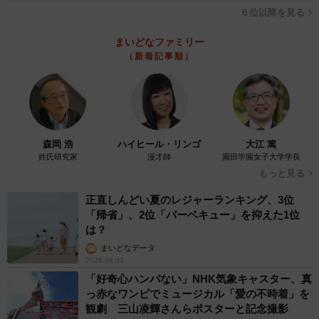
れ慣れちゃったし。『はいはい』って受け流してます」
６位以降を見る
と、笑いながら話しています。これがCさんの処世術なので
す。
まいどなファミリー
（新着記事順）
職場には、いつの時代もさまざまな人がいます。Cさんも新
入社員のころは、相手の言葉に反応してストレスを抱えて
いたそうですが、歳を重ね、さまざまな人生経験を積み重
ねて、今では「また言ってるな」くらいに気持ちを切り替
森岡 浩
ハイヒール・リンゴ
大江 篤
えられるようになりました。
姓氏研究家
漫才師
園田学園女子大学学長
もっと見る
嫌味おばさんの発言をいちいち真に受けるのではなく、
正直しんどい夏のレジャーランキング、3位
「帰省」、2位「バーベキュー」を抑えた1位
「ああ、また言ってるな」くらいの気持ちで受け流すこと
は？
ができるのです。
まいどなデータ
2026.08.09
どこの職場にも一人はいる“嫌味おばさん”。服装や靴、会話
「好奇心ハンパない」NHK気象キャスター、真
にまで口を出してくる背景には、嫉妬や承認欲求があるの
っ赤なワンピでミュージカル「愛の不時着」を
観劇 三山凌輝さんらポスターと記念撮影
かもしれません。「適度に受け流す」姿勢こそが、人間関