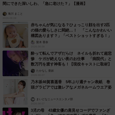
間にできた深いしわ、「急に老けた？」【漫画】
海川 まこと
2026.08.08
赤ちゃんが気になる？ひょっこり顔を出す2匹
の猫の愛らしさに悶絶…！ 「こんなかわいい
構図あります？」「ベストショットすぎる！」
梨木 香奈
2026.08.08
酔って転んでアザだらけ ネイルも折れて超悲
惨 ケガが絶えない夜のお仕事 「病院代」と
数万円を渡す神客も！【現役キャストに取材】
たかなし 亜妖
2026.08.07
乃木坂46賀喜遥香 5年ぶり週チャン表紙 巻
頭グラビアでは激レアなメガネルームウエア姿
まいどなニュースエンタメ部
2026.08.07
3児の母 43歳女優の肩見せコーデでファンざ