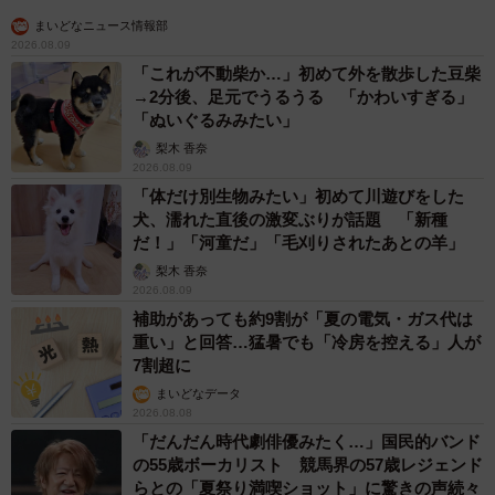
育休明けに職場復帰したのだけど、2歳の息子は2カ月に1回
まいどなニュース情報部
は熱を出してしまいます。独身の先輩から「お子さんがい
2026.08.09
ると、たくさん休めていいわね」と嫌味を言われるけど、
「これが不動柴か…」初めて外を散歩した豆柴
こっちはもう有休はすべて消化している。仕事を手伝って
→2分後、足元でうるうる 「かわいすぎる」
「ぬいぐるみみたい」
くれるわけでもないのに、ストレスでしかない！今度言わ
梨木 香奈
れたら「先輩はゆっくりできて、うらやましいです～」っ
2026.08.09
て言うつもりでいる！
「体だけ別生物みたい」初めて川遊びをした
犬、濡れた直後の激変ぶりが話題 「新種
だ！」「河童だ」「毛刈りされたあとの羊」
▽20代男性
梨木 香奈
昇進の話題になったとき、社内のおばさんから「あなたが
2026.08.09
昇進したら、みんながビックリすると思う。でも、後輩た
補助があっても約9割が「夏の電気・ガス代は
ちが、自分もやればできるんだって思うかもね」と言われ
重い」と回答…猛暑でも「冷房を控える」人が
7割超に
ました。笑いながら言っていたので、冗談かもしれません
まいどなデータ
が、自分の努力や実力を否定されているように感じ、不快
2026.08.08
でした。今度言われたら「結果がすべてなんで」と言って
「だんだん時代劇俳優みたく…」国民的バンド
やろうと思います。
の55歳ボーカリスト 競馬界の57歳レジェンド
らとの「夏祭り満喫ショット」に驚きの声続々