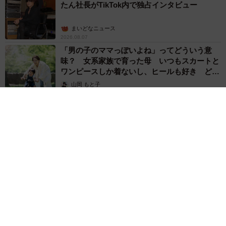
たん社長がTikTok内で独占インタビュー
まいどなニュース
2026.08.07
「男の子のママっぽいよね」ってどういう意
味？ 女系家族で育った母 いつもスカートと
ワンピースしか着ないし、ヒールも好き どの
へんが…
山岡 もと子
2026.08.07