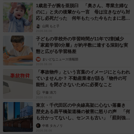
1歳息子が腕を亜脱臼 「奥さん、専業主婦な
のに」と夫の後輩から一言 母は泣きながら対
応し必死だった 何年もたった今もたまに思い
出し…
山岡 もと子
2026.08.06
子どもの学校外の学習時間が11年で2割減少
「家庭学習0分層」が約半数に達する深刻な実
態と広がる学習格差
まいどなニュース情報部
2026.08.06
「事故物件」という言葉のイメージにとらわれ
ていませんか？ 不動産業者が語る「物件の可
能性」を閉ざさないために必要なこと
平藤 清刀
2026.08.06
東京・千代田区の中央線高架に心ない落書き
歴史ある昌平橋架道橋の被害に怒りの声 「何
も分かってないし、センスも古い」「罰則強化
して」
中将 タカノリ
2026.08.06