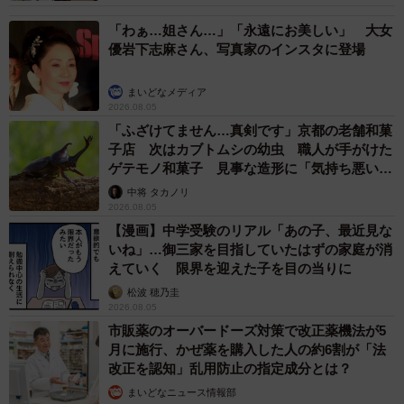
「わぁ…姐さん…」「永遠にお美しい」 大女
優岩下志麻さん、写真家のインスタに登場
まいどなメディア
2026.08.05
「ふざけてません…真剣です」京都の老舗和菓
子店 次はカブトムシの幼虫 職人が手がけた
ゲテモノ和菓子 見事な造形に「気持ち悪いく
らいリアル」
中将 タカノリ
2026.08.05
【漫画】中学受験のリアル「あの子、最近見な
いね」…御三家を目指していたはずの家庭が消
えていく 限界を迎えた子を目の当りに
松波 穂乃圭
2026.08.05
市販薬のオーバードーズ対策で改正薬機法が5
月に施行、かぜ薬を購入した人の約6割が「法
改正を認知」乱用防止の指定成分とは？
まいどなニュース情報部