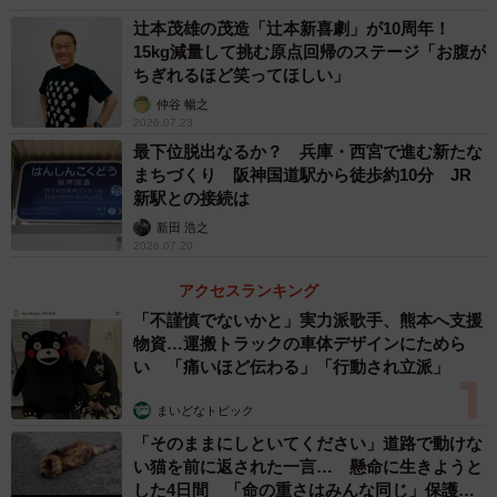
辻本茂雄の茂造「辻本新喜劇」が10周年！
15kg減量して挑む原点回帰のステージ「お腹が
ちぎれるほど笑ってほしい」
仲谷 暢之
2026.07.23
最下位脱出なるか？ 兵庫・西宮で進む新たな
まちづくり 阪神国道駅から徒歩約10分 JR
新駅との接続は
新田 浩之
2026.07.20
アクセスランキング
「不謹慎でないかと」実力派歌手、熊本へ支援
物資…運搬トラックの車体デザインにためら
い 「痛いほど伝わる」「行動され立派」
まいどなトピック
「そのままにしといてください」道路で動けな
い猫を前に返された一言… 懸命に生きようと
した4日間 「命の重さはみんな同じ」保護団