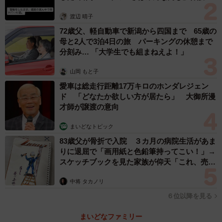
体代表の訴え
渡辺 晴子
72歳父、軽自動車で新潟から四国まで 65歳の
母と2人で3泊4日の旅 パーキングの休憩まで
分刻み… 「大学生でも組まねえよ！」
山岡 もと子
愛車は総走行距離17万キロのホンダレジェン
ド 「どなたか欲しい方が居たら」 大御所漫
才師が譲渡の意向
まいどなトピック
83歳父が骨折で入院 ３カ月の病院生活があま
りに退屈で「画用紙と色鉛筆持ってこい！」→
スケッチブックを見た家族が仰天「これ、売れ
ますよ…」
中将 タカノリ
６位以降を見る
まいどなファミリー