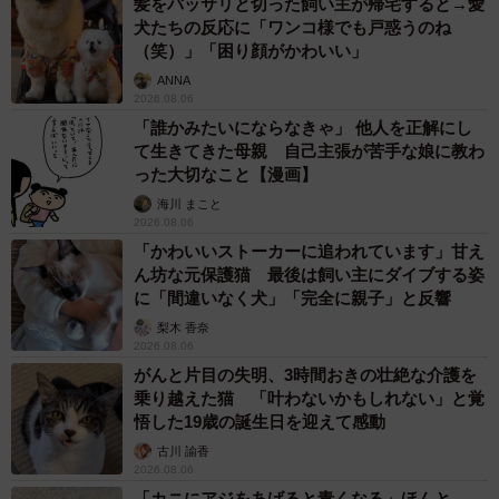
髪をバッサリと切った飼い主が帰宅すると→愛
犬たちの反応に「ワンコ様でも戸惑うのね
（笑）」「困り顔がかわいい」
ANNA
2026.08.06
「誰かみたいにならなきゃ」 他人を正解にし
て生きてきた母親 自己主張が苦手な娘に教わ
った大切なこと【漫画】
海川 まこと
2026.08.06
「かわいいストーカーに追われています」甘え
ん坊な元保護猫 最後は飼い主にダイブする姿
に「間違いなく犬」「完全に親子」と反響
梨木 香奈
2026.08.06
がんと片目の失明、3時間おきの壮絶な介護を
乗り越えた猫 「叶わないかもしれない」と覚
悟した19歳の誕生日を迎えて感動
古川 諭香
2026.08.06
「カニにアジをあげると青くなる」ほんと