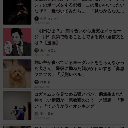
ン」のポーズをする忍者 この暑い中いったい
なぜ？ 近づいてみたら… 「見つかるなんて
未熟」
中将 タカノリ
2026.08.06
「明日ひま？」 知り合いから唐突なメッセー
ジ 用件次第で断ることもできる賢い返信文と
は？【漫画】
海川 まこと
2026.08.06
飼い主が食べているヨーグルトをもらえなかっ
た犬さん、爆裂に拗ねた顔がかわいすぎ「鼻息
フスフス」「反則レベル」
椎名 碧
2026.08.06
コガネムシを見つめる猫とパパ、偶然生まれた
神々しい構図が「宗教画のよう」と話題 「尊
い」「ていうかライオンキング」
梨木 香奈
2026.08.06