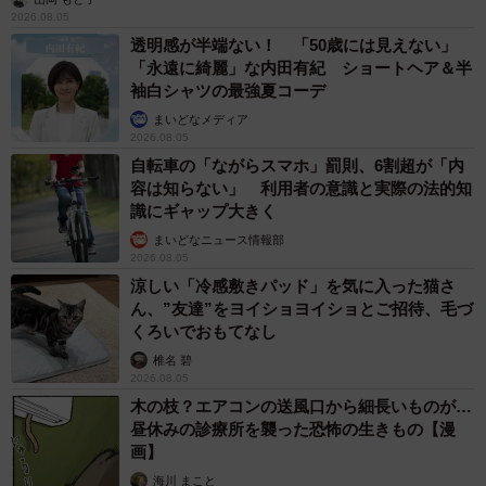
2026.08.05
透明感が半端ない！ 「50歳には見えない」
「永遠に綺麗」な内田有紀 ショートヘア＆半
袖白シャツの最強夏コーデ
まいどなメディア
2026.08.05
自転車の「ながらスマホ」罰則、6割超が「内
容は知らない」 利用者の意識と実際の法的知
識にギャップ大きく
まいどなニュース情報部
2026.08.05
涼しい「冷感敷きパッド」を気に入った猫さ
ん、”友達”をヨイショヨイショとご招待、毛づ
くろいでおもてなし
椎名 碧
2026.08.05
木の枝？エアコンの送風口から細長いものが…
昼休みの診療所を襲った恐怖の生きもの【漫
画】
海川 まこと