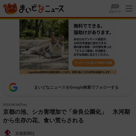
まいどなニュースをGoogle検索でフォローする
2019.06.04(Tue)
京都の池、シカ害増加で「奈良公園化」 氷河期
から生存の花、食い荒らされる
京都新聞社