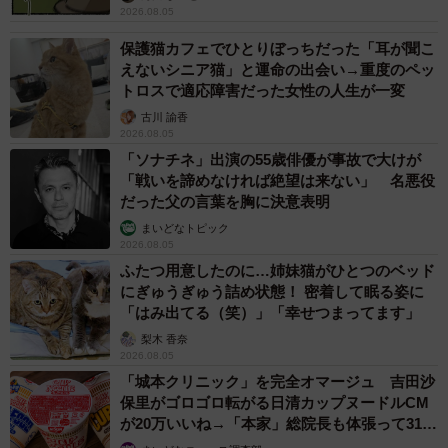
2026.08.05
保護猫カフェでひとりぼっちだった「耳が聞こ
えないシニア猫」と運命の出会い→重度のペッ
トロスで適応障害だった女性の人生が一変
古川 諭香
2026.08.05
「ソナチネ」出演の55歳俳優が事故で大けが
「戦いを諦めなければ絶望は来ない」 名悪役
だった父の言葉を胸に決意表明
まいどなトピック
2026.08.05
ふたつ用意したのに…姉妹猫がひとつのベッド
にぎゅうぎゅう詰め状態！ 密着して眠る姿に
「はみ出てる（笑）」「幸せつまってます」
梨木 香奈
2026.08.05
「城本クリニック」を完全オマージュ 吉田沙
保里がゴロゴロ転がる日清カップヌードルCM
が20万いいね→「本家」総院長も体張って31万
いいね