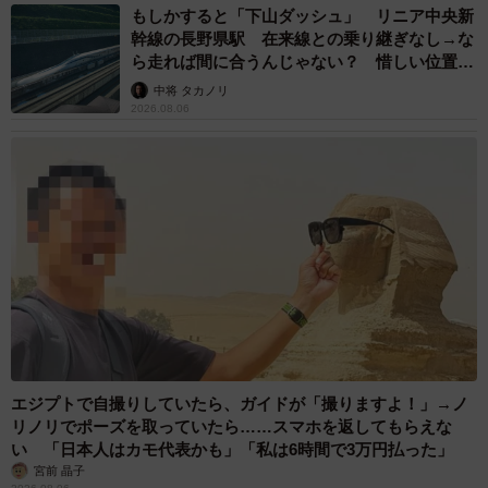
もしかすると「下山ダッシュ」 リニア中央新
幹線の長野県駅 在来線との乗り継ぎなし→な
ら走れば間に合うんじゃない？ 惜しい位置関
係が反響
中将 タカノリ
2026.08.06
エジプトで自撮りしていたら、ガイドが「撮りますよ！」→ノ
リノリでポーズを取っていたら……スマホを返してもらえな
い 「日本人はカモ代表かも」「私は6時間で3万円払った」
宮前 晶子