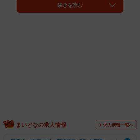
生しており、毎年４月ごろに白いかれんな花を咲かせる。
続きを読む
左京区の主婦（５８）からミツガシワの被害について情
報提供があったのは４月中旬。取材に対し、「開花を楽し
むため毎年春に訪れているが、今年は浮島のところしか咲
いていない。シカに食べられてしまったのではないだろう
か」と落胆した様子で語った。
まいどなの求人情報
求人情報一覧へ