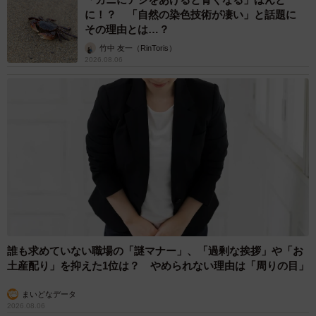
に！？ 「自然の染色技術が凄い」と話題に
その理由とは…？
竹中 友一（RinToris）
2026.08.06
誰も求めていない職場の「謎マナー」、「過剰な挨拶」や「お
土産配り」を抑えた1位は？ やめられない理由は「周りの目」
まいどなデータ
2026.08.06