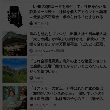
2026.08.06
「LINEのQRコードを添付して」社長をかたる
詐欺メール続々 社員を個人アカウントへ誘導
→最後は不正送金…求められる「だまされる前
提」の対策
井二 かける
2026.08.06
重みも歴史もズッシリ…出雲大社の日本最大級
「大しめ縄」が8年ぶり掛けかえ 伝統の「大
撚り合わせ」が28万回超再生「ほんとに圧巻」
まいどなニュース調査部
2026.08.06
「これ全部長野県」海外のような絶景ショット
に感動と反響「離れてからいいところだったん
だって気づいた」
行橋 友
2026.08.06
「ミステリーの女王」と呼ばれた作家の娘は
「2時間サスペンスの女王」 聞いていたのと
違う血液型に「私は誰の子なの？」【徹子の部
屋】
まいどなニュース
2026.08.06