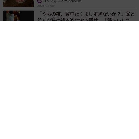
まいどなニュース調査部
2026.08.05
「うちの猫、背中たくましすぎないか？」父と
並んだ猫の後ろ姿にSNS騒然 「筋トレして
る？」「すごく丈夫そう」「ハーランドかと」
梨木 香奈
2026.08.05
「そんなわけない…と思ったけど」バニラアイスに混ぜてみた
ら……意外なおいしさ 口の中で気づいた斬新な「和の薬味コ
ラボ」が話題