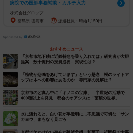
病院での医師事務補助・カルテ入力
がシカの捕獲を進めているが、繁殖のペースに追いついて
株式会社グロップ
いない。今のうちに手を打たないと、生態系が変わってし
徳島県 徳島市
派遣社員：時給1,150円
まうのではないか」と危惧する。
深泥池を管理する京都市文化財保護課は「シカの周回路
Sponsored by
に当たる池の南東側に柵を設け、通れなくするアイデアも
おすすめニュース
寄せられている。さまざまな研究者の意見も踏まえ、対策
「京都市地下鉄に近鉄特急を乗り入れては」研究者が大胆
を考えていきたい」としている。
提案 数十億円の投資必要…実現性は？
「植物が悲鳴をあげています」という懸念 桜のライトア
ップは木への影響はあるのか…専門家の見解は？
京都市のど真ん中に「キノコの宝庫」 半世紀の活動で
400種以上を発見 都会のオアシスは「菌類の世界」
水に濡れると、白い花が半透明に…不思議で可憐な「サン
カヨウ」まもなく見ごろ
京都で欠かせない存在が絶滅危機 和菓子・祇園祭で大事