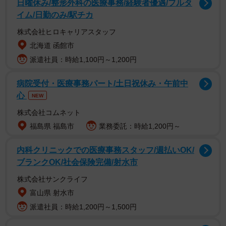
日曜休み/整形外科の医療事務/経験者優遇/フルタ
イム/日勤のみ/駅チカ
深泥池のシカ害を小型無人機ドローンで継続的に調べて
株式会社ヒロキャリアスタッフ
いる研究者がいる。京都先端科学大バイオ環境学部の丹羽
北海道 函館市
英之准教授だ。一緒に現地を訪れると、岸辺近くの湿地に
派遣社員：時給1,100円～1,200円
生えているミツガシワの上部分が刈り取られたようになく
なっていた。周辺には、シカとみられる足跡やふんが無数
病院受付・医療事務パート/土日祝休み・午前中
心
に残っていた。丹羽准教授は「今年の食害はかなりひど
NEW
い」と話した。
株式会社コムネット
福島県 福島市
業務委託：時給1,200円～
丹羽准教授によると、深泥池へのシカの侵入が激しくな
内科クリニックでの医療事務スタッフ/週払いOK/
ったのは数年前から。ドローンの空撮画像を年ごとに比較
ブランクOK/社会保険完備/射水市
すると、シカに踏み荒らされたとみられる黒い部分が湿地
株式会社サンクライフ
帯にどんどん広がっているという。
富山県 射水市
「宝が池でも同様にコバノミツバツツジがシカに食べら
派遣社員：時給1,200円～1,500円
れているので、両方の池を行き来しているのだろう。行政