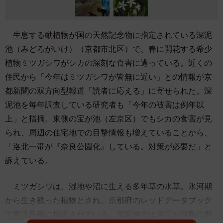
生息する動植物が国の天然記念物に指定されている深泥
池（みどろがいけ）（京都市北区）で、春に開花する希少
植物ミツガシワがシカの深刻な食害に遭っている。近くの
住民から「今年はミツガシワが皆無に近い」との情報が京
都新聞の双方向型報道「読者に応える」に寄せられた。深
泥池を毎年調査している研究者も「今年の被害は例年以
上」と指摘。東側の宝が池（左京区）でもシカの食害が見
られ、周辺の住宅地での目撃情報も増えていることから、
「洛北一帯が『奈良公園化』している。対策が必要だ」と
訴えている。
ミツガシワは、湿地や沼に生える多年草の水草。氷河期
から生き残った植物とされ、京都府のレッドデータブック
で要注目種に指定されている。深泥池では岸辺や浮島に群