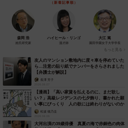
（新着記事順）
森岡 浩
ハイヒール・リンゴ
大江 篤
姓氏研究家
漫才師
園田学園女子大学学長
もっと見る
友人のマンション敷地内に度々車を停めていた
ら…注意の貼り紙でナンバーをさらされました
【弁護士が解説】
長澤 芳子
2026.08.07
【漫画】「高い家賃を払えるのに、まだ欲し
い？」高級レジデンスの七夕飾り、書かれた願
い事にびっくり 人の欲には終わりがないのか
松波 穂乃圭
2026.08.06
大河出演の39歳俳優 真夏の海で赤銅色の肉体