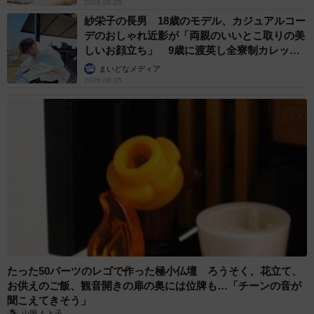
2026.08.05
紗栄子の長男 18歳のモデル、カジュアルコー
デのおしゃれ近影が「両親のいいとこ取りの美
しいお顔立ち」 9歳に渡英し全寮制カレッジ
で学ぶ
まいどなメディア
2026.08.05
たった50パーツのレゴで作った極小仏壇 ろうそく、花立て、
お供えのご飯、観音開きの扉の奥には位牌も…「チーンの音が
聞こえてきそう」
山岡 もと子