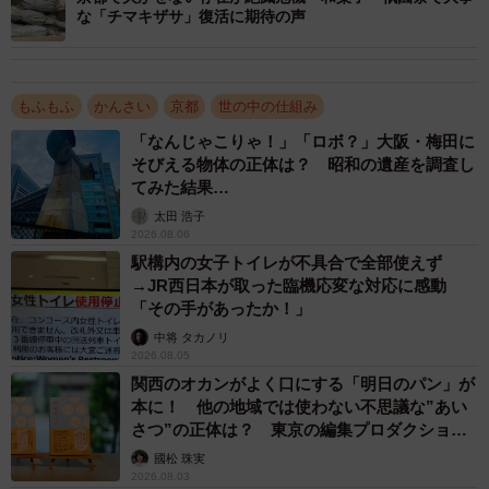
な「チマキザサ」復活に期待の声
もふもふ
かんさい
京都
世の中の仕組み
「なんじゃこりゃ！」「ロボ？」大阪・梅田に
そびえる物体の正体は？ 昭和の遺産を調査し
てみた結果…
太田 浩子
2026.08.06
駅構内の女子トイレが不具合で全部使えず
→JR西日本が取った臨機応変な対応に感動
「その手があったか！」
中将 タカノリ
2026.08.05
関西のオカンがよく口にする「明日のパン」が
本に！ 他の地域では使わない不思議な”あい
さつ”の正体は？ 東京の編集プロダクション
がひも解く
國松 珠実
2026.08.03