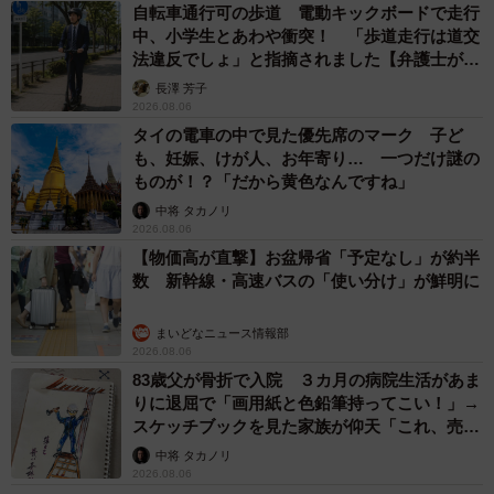
自転車通行可の歩道 電動キックボードで走行
中、小学生とあわや衝突！ 「歩道走行は道交
法違反でしょ」と指摘されました【弁護士が解
説】
長澤 芳子
2026.08.06
タイの電車の中で見た優先席のマーク 子ど
も、妊娠、けが人、お年寄り… 一つだけ謎の
ものが！？「だから黄色なんですね」
中将 タカノリ
2026.08.06
【物価高が直撃】お盆帰省「予定なし」が約半
数 新幹線・高速バスの「使い分け」が鮮明に
まいどなニュース情報部
2026.08.06
83歳父が骨折で入院 ３カ月の病院生活があま
りに退屈で「画用紙と色鉛筆持ってこい！」→
スケッチブックを見た家族が仰天「これ、売れ
ますよ…」
中将 タカノリ
2026.08.06