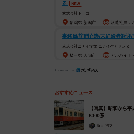
「赤胴車」は昭和から平成にかけて「
る
NEW
た9300系は「赤胴車」塗装を引き
株式会社トーコー
塗装化が進み、2020年6月に最後
新潟県 新潟市
派遣社員：時
2025年が一区切りのタイミン
事務員/訪問介護/未経験者歓迎
株式会社ニチイ学館 ニチイケアセンター
埼玉県 入間市
アルバイト・
Sponsored by
おすすめニュース
【写真】昭和から平
8000系
新田 浩之