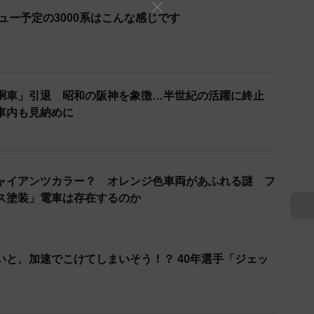
ビュー予定の3000系はこんな感じです
2/3
胴車」引退 昭和の阪神を象徴…半世紀の活躍に終止
塗装(funny face/stock.adobe.com)
車内も見納めに
000系の全編成が「赤胴車の塗装になる」点です。計画
始する予定。残りの編成も3～4年かけて順次「赤胴
ャイアンツカラー？ オレンジ色車両があふれる謎 フ
ス塗装」電車は存在するのか
塗装になるのか、阪神に尋ねました。
トオレンジとシルキーベージュの現行塗装は21世紀の幕
いと、加速でこけてしまいそう！？ 40年選手「ジェッ
を意識した塗装とのこと。
2025年は阪神・淡路から30年、阪神の創業120周年の