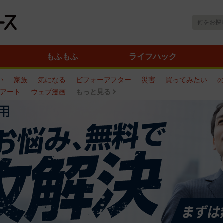
もふもふ
ライフハック
い
家族
気になる
ビフォーアフター
災害
買ってみたい
アート
ウェブ漫画
もっと見る