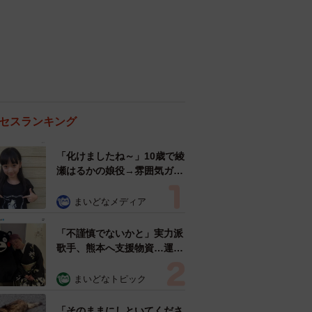
セスランキング
「化けましたね～」10歳で綾
瀬はるかの娘役→雰囲気ガラ
リの18歳に成長 「メイクで
雰囲気が」「宝塚に入れそ
まいどなメディア
う」
「不謹慎でないかと」実力派
歌手、熊本へ支援物資…運搬
トラックの車体デザインにた
めらい 「痛いほど伝わる」
まいどなトピック
「行動され立派」
「そのままにしといてくださ