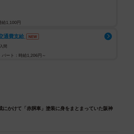
阪神電車の顔」でした。しかし、2001年にデビューし
継がず、現行塗装でデビュー。それ以降、急行用車両の新
の「赤胴車」が姿を消しました。
給1,100円
グに
/交通費支給
NEW
入間
パート：時給1,206円～
成にかけて「赤胴車」塗装に身をまとまっていた阪神