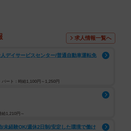
1/3
赤胴車」塗装に身をまとまっていた（阪神のプレスリリースから）
直通特急・特急・急行で活躍しています。山陽電鉄線に乗
報
求人情報一覧へ
奈良線には乗り入れません。現在の塗装はオレンジ色
キーベージュ）です。
老人デイサービスセンター/普通自動車運転免
、長年にわたり急行用車両で使われたクリームとバーミリ
以降のリニューアルにより、現行塗装になりました。
パート：時給1,100円～1,250円
車両と普通用車両に大別され、塗装デザイン、すなわち
急行用車両は「赤胴車」、クリームとウルトラ・マリン
胴車」と呼ばれていました。「赤胴車」「青胴車」の名
なく、自然発生的に生まれたものです。最初の「赤胴
給1,210円～
当時の大人気漫画「赤胴鈴之助」だと言われています。
/未経験OK/週休2日制/安定した環境で働け