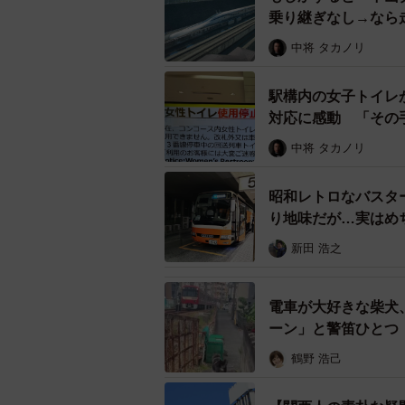
乗り継ぎなし→なら
中将 タカノリ
2027年デビュー
駅構内の女子トイレ
「赤胴車」のイメージは今後の新型車
対応に感動 「その
型急行用車両3000系の塗装は、「
中将 タカノリ
かける車両」にふさわしい塗装「Re V
昭和から平成にかけて見られた8000
昭和レトロなバスター
り地味だが…実はめ
一刻も早く見たいものです。
新田 浩之
電車が大好きな柴犬
ーン」と警笛ひとつ
鶴野 浩己