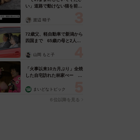
い」道路で動けない猫を前に
返された一言… 懸命に生き
ようとした4日間 「命の重
渡辺 晴子
さはみんな同じ」保護団体代
表の訴え
72歳父、軽自動車で新潟から
四国まで 65歳の母と2人で
3泊4日の旅 パーキングの休
憩まで分刻み… 「大学生で
山岡 もと子
も組まねえよ！」
「火事以来10カ月ぶり」全焼
した自宅訪れた林家ぺー 内
装も壁も取り払われスケルト
ン状態の部屋に呆然
まいどなトピック
６位以降を見る