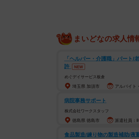
阪神8000系は昭和から平成にかけて「
8000系は1984年にデビューし、
まいどなの求人情
り入れる一方、阪神なんば線・近鉄
（プレストオレンジ）と白色（シル
「ヘルパー・介護職」パート/
許
デビューから2002年までの塗装は
NEW
オンの組み合わせでした。2002年
めぐデイサービス板倉
埼玉県 加須市
アルバイト・
阪神では車両性能の違いから急行用
クリームとバーミリオンの塗装から
病院事務サポート
ブルーの塗装から普通用車両は「青
株式会社ワークスタッフ
称は阪神が公式に名付けたものでは
徳島県 徳島市
派遣社員：時
車」は1958年にデビュー。由来は
食品製造/練り物の製造補助/夜勤