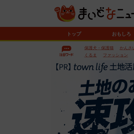
ニ
トップ
おもしろ
ュ
ー
保護犬・保護猫
かんさ
ス
一
くるま
ファッション
覧