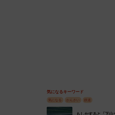
年であり、このあたりで一区切りつ
8000系「赤胴車」塗装が現行塗装
「赤胴車」のエッセンスを継ぐ3
気になるキーワード
気になる
かんさい
鉄道
もしかすると「下山