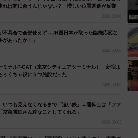
走れば間に合うんじゃない？ 惜しい位置関係が反響
3/3
2026.08.06
予定の3000系（阪神プレスリリースから）
が不具合で全部使えず→JR西日本が取った臨機応変な
両にも引き継がれます。2027年春にデビュー予定の新
手があったか！」
赤胴車」のバーミリオンを引き継ぎつつ、「明るい未来を
2026.08.05
ermilion（リ・バーミリオン）」を採用します。
系「赤胴車」塗装と未来の阪神を担う3000系の競演を
ミナルT-CAT（東京シティエアターミナル） 新宿よ
ちゃくちゃ役に立つ施設だった
2026.08.03
、いつも見えなくなるまで「追い鉄」→運転士は「ファ
「京急電鉄さん粋なことしてくれる」
2026.08.03