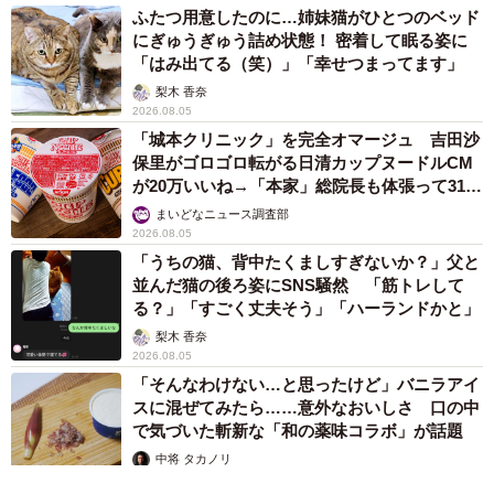
ふたつ用意したのに…姉妹猫がひとつのベッド
にぎゅうぎゅう詰め状態！ 密着して眠る姿に
「はみ出てる（笑）」「幸せつまってます」
梨木 香奈
2026.08.05
「城本クリニック」を完全オマージュ 吉田沙
保里がゴロゴロ転がる日清カップヌードルCM
が20万いいね→「本家」総院長も体張って31万
いいね
まいどなニュース調査部
2026.08.05
「うちの猫、背中たくましすぎないか？」父と
並んだ猫の後ろ姿にSNS騒然 「筋トレして
る？」「すごく丈夫そう」「ハーランドかと」
梨木 香奈
2026.08.05
「そんなわけない…と思ったけど」バニラアイ
スに混ぜてみたら……意外なおいしさ 口の中
で気づいた斬新な「和の薬味コラボ」が話題
中将 タカノリ
2026.08.05