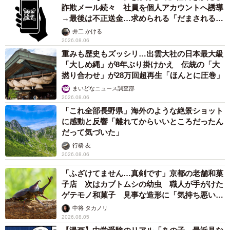
詐欺メール続々 社員を個人アカウントへ誘導
→最後は不正送金…求められる「だまされる前
提」の対策
井二 かける
2026.08.06
重みも歴史もズッシリ…出雲大社の日本最大級
「大しめ縄」が8年ぶり掛けかえ 伝統の「大
撚り合わせ」が28万回超再生「ほんとに圧巻」
まいどなニュース調査部
2026.08.06
「これ全部長野県」海外のような絶景ショット
に感動と反響「離れてからいいところだったん
だって気づいた」
行橋 友
2026.08.06
「ふざけてません…真剣です」京都の老舗和菓
子店 次はカブトムシの幼虫 職人が手がけた
ゲテモノ和菓子 見事な造形に「気持ち悪いく
らいリアル」
中将 タカノリ
2026.08.05