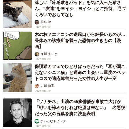
涼しい「冷感敷きパッド」を気に入った猫さ
ん、”友達”をヨイショヨイショとご招待、毛づ
くろいでおもてなし
椎名 碧
2026.08.05
木の枝？エアコンの送風口から細長いものが…
昼休みの診療所を襲った恐怖の生きもの【漫
画】
海川 まこと
2026.08.05
保護猫カフェでひとりぼっちだった「耳が聞こ
えないシニア猫」と運命の出会い→重度のペッ
トロスで適応障害だった女性の人生が一変
古川 諭香
2026.08.05
「ソナチネ」出演の55歳俳優が事故で大けが
「戦いを諦めなければ絶望は来ない」 名悪役
だった父の言葉を胸に決意表明
まいどなトピック
2026.08.05