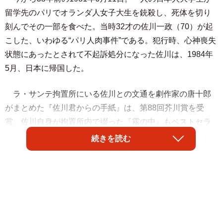
留学先のパリでオランダ人女子大生を銃殺し、死体を切り
刻んでその一部を食べた。当時32才の佐川一政（70）が起
こした、いわゆる“パリ人肉事件”である。犯行時、心神喪失
状態にあったとされて不起訴処分になった佐川は、1984年
5月、日本に帰国した。
ラ・サンテ拘置所にいる佐川との文通を劇作家の唐十郎
がまとめた『佐川君からの手紙』は、第88回芥川賞を受
賞。佐川自身が拘置所内で綴った『霧の中』もベストセラ
ーになった。一人の人間を殺めたにも関わらず、佐川は一
続きを読む
躍時の人となり、その後も自分の犯罪行為に関する著書を
出版。成人映画やアダルトビデオにも出演した。
7月12日公開の『カニバ パリ人肉事件 38年目の真実』
は、2013年に脳梗塞を発症し、要介護状態にある現在の佐
川に密着したドキュメンタリーだ。人類学者ヴェレーナ・