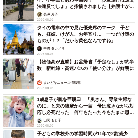
法違反でしょ」と指摘されました【弁護士が解
説】
長澤 芳子
2026.08.06
タイの電車の中で見た優先席のマーク 子ど
も、妊娠、けが人、お年寄り… 一つだけ謎の
ものが！？「だから黄色なんですね」
中将 タカノリ
2026.08.06
【物価高が直撃】お盆帰省「予定なし」が約半
数 新幹線・高速バスの「使い分け」が鮮明に
まいどなニュース情報部
2026.08.06
1歳息子が腕を亜脱臼 「奥さん、専業主婦な
のに」と夫の後輩から一言 母は泣きながら対
応し必死だった 何年もたった今もたまに思い
出し…
山岡 もと子
2026.08.06
子どもの学校外の学習時間が11年で2割減少