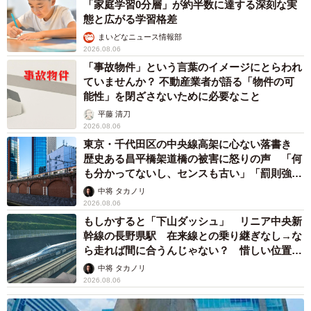
「家庭学習0分層」が約半数に達する深刻な実
態と広がる学習格差
まいどなニュース情報部
2026.08.06
「事故物件」という言葉のイメージにとらわれ
ていませんか？ 不動産業者が語る「物件の可
能性」を閉ざさないために必要なこと
平藤 清刀
2026.08.06
東京・千代田区の中央線高架に心ない落書き
歴史ある昌平橋架道橋の被害に怒りの声 「何
も分かってないし、センスも古い」「罰則強化
して」
中将 タカノリ
2026.08.06
もしかすると「下山ダッシュ」 リニア中央新
幹線の長野県駅 在来線との乗り継ぎなし→な
ら走れば間に合うんじゃない？ 惜しい位置関
係が反響
中将 タカノリ
2026.08.06