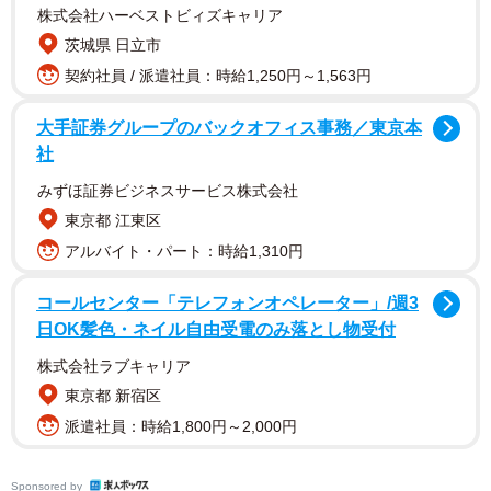
職し、現在は兄・一政の身の回りの世話をしている。作中
株式会社ハーベストビィズキャリア
ではカメラの前に顔をさらすのみならず、自らの秘密につ
茨城県 日立市
いてもカミングアウトする。兄・一政が事件を起こして38
契約社員 / 派遣社員：時給1,250円～1,563円
年。加害者家族として、純氏はどのような心境にあるのだ
大手証券グループのバックオフィス事務／東京本
ろうか。話を聞いた。
社
純氏が事件の第一報に触れたのは、両親との夕食中。母
みずほ証券ビジネスサービス株式会社
方の祖母から一本の電話が入った。“外国で人を殺した犯人
東京都 江東区
が佐川一政という名前だ”。すぐにテレビをつけると、当該
アルバイト・パート：時給1,310円
ニュースが報じられていた。「親父とおふくろは“嘘だ、嘘
コールセンター「テレフォンオペレーター」/週3
だ”と信じられない様子でしたが、私にはすぐにピンとくる
日OK髪色・ネイル自由受電のみ落とし物受付
ものがありました。その5年程前に兄はドイツ人女性が住む
株式会社ラブキャリア
アパートに不法侵入をしたことがあるので、またやったの
東京都 新宿区
かと。しかし人肉を食べていたということは知らなかっ
派遣社員：時給1,800円～2,000円
た。それからが大変でした」。自宅には報道陣が押しか
け、父親が対応。純氏と母親はすぐに福岡の知人の家に身
Sponsored by