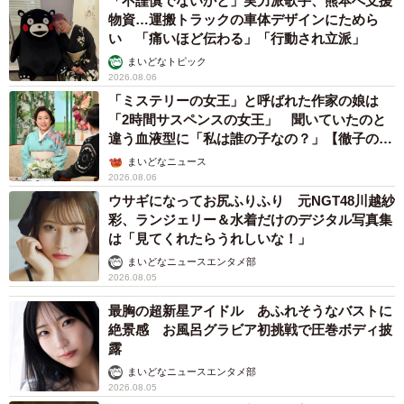
「不謹慎でないかと」実力派歌手、熊本へ支援
物資…運搬トラックの車体デザインにためら
い 「痛いほど伝わる」「行動され立派」
まいどなトピック
2026.08.06
「ミステリーの女王」と呼ばれた作家の娘は
「2時間サスペンスの女王」 聞いていたのと
違う血液型に「私は誰の子なの？」【徹子の部
屋】
まいどなニュース
2026.08.06
ウサギになってお尻ふりふり 元NGT48川越紗
彩、ランジェリー＆水着だけのデジタル写真集
は「見てくれたらうれしいな！」
まいどなニュースエンタメ部
2026.08.05
最胸の超新星アイドル あふれそうなバストに
絶景感 お風呂グラビア初挑戦で圧巻ボディ披
露
まいどなニュースエンタメ部
2026.08.05