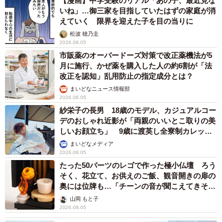
【漫画】中学受験のリアル「あの子、最近見な
いね」…御三家を目指していたはずの家庭が消
えていく 限界を迎えた子を目の当りに
松波 穂乃圭
2026.08.05
市販薬のオーバードーズ対策で改正薬機法が5
月に施行、かぜ薬を購入した人の約6割が「法
改正を認知」乱用防止の指定成分とは？
まいどなニュース情報部
2026.08.05
紗栄子の長男 18歳のモデル、カジュアルコー
デのおしゃれ近影が「両親のいいとこ取りの美
しいお顔立ち」 9歳に渡英し全寮制カレッジ
で学ぶ
まいどなメディア
2026.08.05
たった50パーツのレゴで作った極小仏壇 ろう
そく、花立て、お供えのご飯、観音開きの扉の
奥には位牌も…「チーンの音が聞こえてきそ
う」
山岡 もと子
2026.08.05