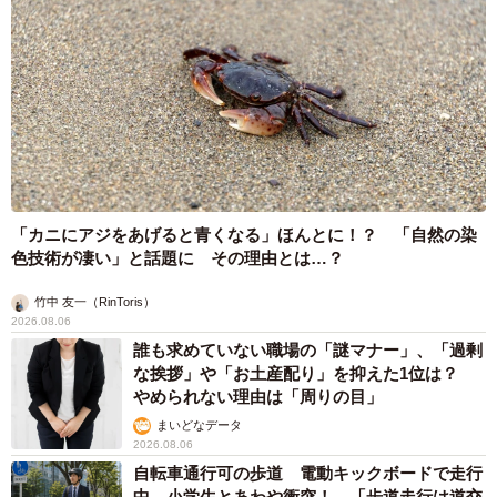
「カニにアジをあげると青くなる」ほんとに！？ 「自然の染
色技術が凄い」と話題に その理由とは…？
竹中 友一（RinToris）
2026.08.06
誰も求めていない職場の「謎マナー」、「過剰
な挨拶」や「お土産配り」を抑えた1位は？
やめられない理由は「周りの目」
まいどなデータ
2026.08.06
自転車通行可の歩道 電動キックボードで走行
中、小学生とあわや衝突！ 「歩道走行は道交