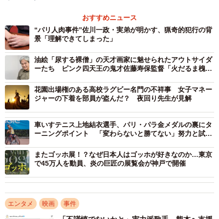
を隠すことにした。
おすすめニュース
“パリ人肉事件”佐川一政・実弟が明かす、猟奇的犯行の背
景「理解できてしまった」
油絵「尿する裸僧」の天才画家に魅せられたアウトサイダ
ーたち ピンク四天王の鬼才佐藤寿保監督「火だるま槐多
よ」は前評判通りのヤバい映画だった
花園出場権のある高校ラグビー名門の不祥事 女子マネー
ジャーの下着を部員が盗んだ？ 夜回り先生が見解
車いすテニス上地結衣選手、パリ・パラ金メダルの裏にタ
ーニングポイント 「変わらないと勝てない」努力と試行
錯誤の日々が映画に
またゴッホ展！？なぜ日本人はゴッホが好きなのか…東京
で45万人を動員、炎の巨匠の展覧会が神戸で開催
エンタメ
映画
事件