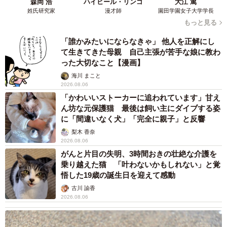
森岡 浩
ハイヒール・リンゴ
大江 篤
姓氏研究家
漫才師
園田学園女子大学学長
もっと見る
「誰かみたいにならなきゃ」 他人を正解にし
て生きてきた母親 自己主張が苦手な娘に教わ
った大切なこと【漫画】
海川 まこと
2026.08.06
「かわいいストーカーに追われています」甘え
ん坊な元保護猫 最後は飼い主にダイブする姿
に「間違いなく犬」「完全に親子」と反響
梨木 香奈
2026.08.06
がんと片目の失明、3時間おきの壮絶な介護を
乗り越えた猫 「叶わないかもしれない」と覚
悟した19歳の誕生日を迎えて感動
古川 諭香
2026.08.06