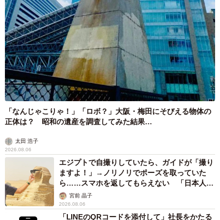
「なんじゃこりゃ！」「ロボ？」大阪・梅田にそびえる物体の
正体は？ 昭和の遺産を調査してみた結果…
太田 浩子
2026.08.06
エジプトで自撮りしていたら、ガイドが「撮り
ますよ！」→ノリノリでポーズを取っていた
ら……スマホを返してもらえない 「日本人は
カモ代表かも」「私は6時間で3万円払った」
宮前 晶子
2026.08.06
「LINEのQRコードを添付して」社長をかたる