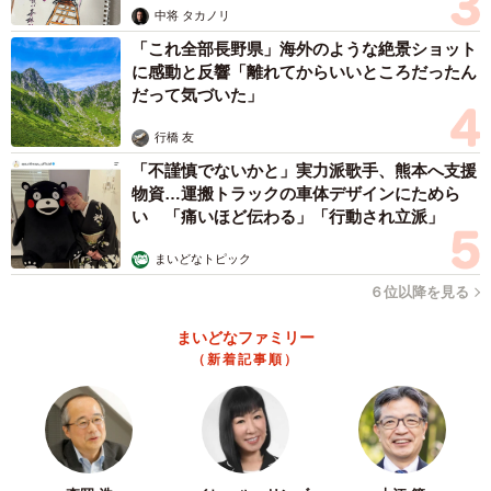
中将 タカノリ
「これ全部長野県」海外のような絶景ショット
に感動と反響「離れてからいいところだったん
だって気づいた」
行橋 友
「不謹慎でないかと」実力派歌手、熊本へ支援
物資…運搬トラックの車体デザインにためら
い 「痛いほど伝わる」「行動され立派」
まいどなトピック
６位以降を見る
まいどなファミリー
（新着記事順）