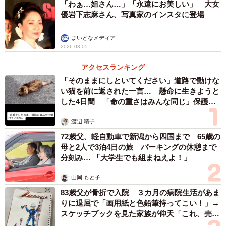
「わぁ…姐さん…」「永遠にお美しい」 大女
優岩下志麻さん、写真家のインスタに登場
まいどなメディア
2026.08.05
アクセスランキング
「そのままにしといてください」道路で動けな
い猫を前に返された一言… 懸命に生きようと
した4日間 「命の重さはみんな同じ」保護団
体代表の訴え
渡辺 晴子
72歳父、軽自動車で新潟から四国まで 65歳の
母と2人で3泊4日の旅 パーキングの休憩まで
分刻み… 「大学生でも組まねえよ！」
山岡 もと子
83歳父が骨折で入院 ３カ月の病院生活があま
りに退屈で「画用紙と色鉛筆持ってこい！」→
スケッチブックを見た家族が仰天「これ、売れ
ますよ…」