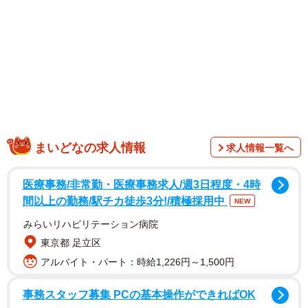
パラヴェルとルーシァン・キャステーヌ＝テイラーが共同
でメガフォンをとり、第74回ベネチア国際映画祭オリゾン
ティ部門で審査員特別賞を受賞した。
まいどなの求人情報
求人情報一覧へ
医療事務/非常勤・医療事務求人/週3日程度・4時
間以上の勤務/駅チカ徒歩3分!/積極採用中
NEW
みらいリハビリテーション病院
東京都 足立区
アルバイト・パート：時給1,226円～1,500円
この作品には佐川のほかに、もう一人の主人公がいる。
実弟の佐川純氏（68）だ。大手広告代理店を50歳で早期退
事務スタッフ募集 PCの基本操作ができればOK