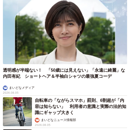
透明感が半端ない！ 「50歳には見えない」「永遠に綺麗」な
内田有紀 ショートヘア＆半袖白シャツの最強夏コーデ
まいどなメディア
2026.08.05
自転車の「ながらスマホ」罰則、6割超が「内
容は知らない」 利用者の意識と実際の法的知
識にギャップ大きく
まいどなニュース情報部
2026.08.05