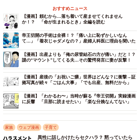
おすすめニュース
【漫画】頼むから…落ち着いて産ませてくれません
か！？ 「命が生まれるとき」全編を読む
帝王切開の手術は全裸！？「痛い上に恥ずかしいなん
て…」「着衣じゃダメなの？」産婦人科医に理由を聞いた
【漫画】出産よりも「俺の尿管結石の方が痛い」だと！？
謎の“マウント”してくる夫…その驚愕発言に妻が反撃！
【漫画】産後の「お祝いご膳」世界はどんな？に衝撃→証
拠写真が続々「ごはん大事」「でも出産、無料だから」
【漫画】「わかるわ〜」当時が蘇る『帝王切開』実録漫画
に反響 「旦那に読ませたい」「楽な分娩なんてない」
家族
ウェブ漫画
子育て
異性に話しかけたらセクハラ？ 黙っていたら