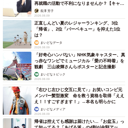
再就職の活動で不利になりませんか？【キャリ
アカウンセラーが解説】
長澤 芳子
5/19
2026.08.09
正直しんどい夏のレジャーランキング、3位
陣痛MAXの時に運び込まれるランチプレート（加鳥アサさん提供）
「帰省」、2位「バーベキュー」を抑えた1位
は？
その後も激しい陣痛に耐えながら、なんとか出産を終えた
まいどなデータ
加鳥さんは、ぼんやりと「次があるなら、絶対に無痛分娩
2026.08.09
「好奇心ハンパない」NHK気象キャスター、真
にしよう…」と心に誓います。こうして壮絶な初産を乗り
っ赤なワンピでミュージカル「愛の不時着」を
越えた加鳥さんに、作品について詳しく話を聞きました。
観劇 三山凌輝さんらポスターと記念撮影
まいどなトピック
ー的外れなことをする旦那さんに対して加鳥さんがツッコ
2026.08.09
ミを入れるシーンが印象的でした。この漫画を読んだ旦那
「右ひじ左ひじ交互に見て♪」お笑いコンビ元
さんはどんな反応をされましたか？
メンバー髪型激変 命を救う資格を取得「ええ
え！！すごすぎます！」→本名も明らかに
実は、旦那にはまだ読んでもらってないんです…（笑）。
まいどなメディア
2026.08.09
この記事が何気なく目に入って、ひょんなことから読んで
帰省は控えても感謝は届けたい…「お盆玉」っ
くれたら…くらいの気持ちですね。まあ、知られなかった
て知ってる？「あげる派」の4割が金額アッ