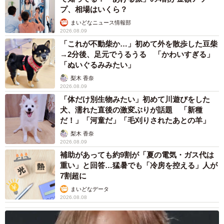
ら知られないままでも大丈夫です（笑）。
プ、相場はいくら？
まいどなニュース情報部
2026.08.09
ー心の中で、旦那さんへのツッコミをゴリラが代弁してい
「これが不動柴か…」初めて外を散歩した豆柴
た描写がとても面白かったです。どうしてゴリラの描写に
→2分後、足元でうるうる 「かわいすぎる」
されたのでしょうか。
「ぬいぐるみみたい」
梨木 香奈
2026.08.09
冷静な自分と本能むき出しの自分を分けたくて、ツッコミ
「体だけ別生物みたい」初めて川遊びをした
担当をゴリラにしました。ライオンとかクマでもよかった
犬、濡れた直後の激変ぶりが話題 「新種
んですけど、ヒトに近い姿の方が面白いかなと思ってゴリ
だ！」「河童だ」「毛刈りされたあとの羊」
ラに。あと、人間が言うとキツすぎることも、ゴリラなら
梨木 香奈
2026.08.09
多少マイルドになるかな？と思ったんですけど…ならなか
補助があっても約9割が「夏の電気・ガス代は
ったですね。
重い」と回答…猛暑でも「冷房を控える」人が
7割超に
まいどなデータ
2026.08.08