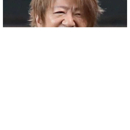
「だんだん時代劇俳優みたく…」国民的バンドの55歳ボーカリ
スト 競馬界の57歳レジェンドらとの「夏祭り満喫ショット」
に驚きの声続々
まいどなトピック
2026.08.08
ネット通販で「運営者情報」を見る人は約8
割 信頼できるサイト・怪しいサイトの判断基
準とは？
まいどなニュース情報部
2026.08.08
「息子を一人にしてきたんです、帰らない