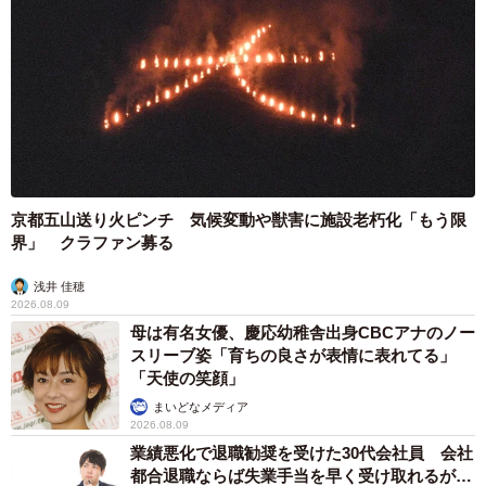
京都五山送り火ピンチ 気候変動や獣害に施設老朽化「もう限
界」 クラファン募る
浅井 佳穂
2026.08.09
母は有名女優、慶応幼稚舎出身CBCアナのノー
スリーブ姿「育ちの良さが表情に表れてる」
「天使の笑顔」
まいどなメディア
2026.08.09
業績悪化で退職勧奨を受けた30代会社員 会社
都合退職ならば失業手当を早く受け取れるが…