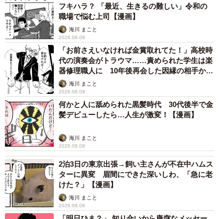
フキハラ？ 「最近、生きるの難しい」令和の
職場で悩む上司【漫画】
海川 まこと
2/19
2026.08.09
「お前さえいなければ金賞取れてた！」高校時
午前2時、ひとりで陣痛に苦しむ加鳥さん（加鳥アサさん提供）
代の演奏会がトラウマ……責められた学生は楽
器修理職人に 10年後再会した因縁の相手から
翌朝、産院に到着した加鳥さんは、陣痛室で子宮口が開く
思わぬ申し出【漫画】
海川 まこと
まで夫と待機することになりました。いったんは落ち着い
2026.08.09
たものの、再び痛みの波が加鳥さんを襲います。徐々に強
何かと人に舐められた黒髪時代 30代後半で金
髪デビューしたら…人生が激変！【漫画】
くなる痛みに耐えること数時間、ついに段違いの激痛が到
来。声を出す余裕もなく、心の中で「夫！今やで励ます時
海川 まこと
は！！」と叫びながら夫の方を見ると、思いがけない光景
2026.08.08
が広がっていました。
2泊3日の東京出張→飼い主さんが不在中ハムス
ターに異変 眉間にできた深いしわ、「急に老
けた？」【漫画】
海川 まこと
2026.08.08
「明日ひま？」 知り合いから唐突なメッセー