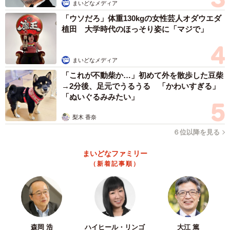
まいどなメディア
「ウソだろ」体重130kgの女性芸人オダウエダ
植田 大学時代のほっそり姿に「マジで」
まいどなメディア
「これが不動柴か…」初めて外を散歩した豆柴
→2分後、足元でうるうる 「かわいすぎる」
「ぬいぐるみみたい」
梨木 香奈
６位以降を見る
まいどなファミリー
（新着記事順）
4/19
夫の行動に心の中で激昂する加鳥さん（加鳥アサさん提供）
森岡 浩
ハイヒール・リンゴ
大江 篤