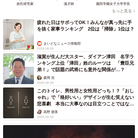
姓氏研究家
漫才師
園田学園女子大学学長
なんと、夫の視線はテレビに映る大谷翔平に釘付け。目の
もっと見る
前で必死に痛みに耐えている妊婦をよそにしたまさかの行
疲れた日はサボってOK！みんなが真っ先に手
動に加鳥さんの怒りは爆発し、陣痛室に殺伐とした空気が
を抜く家事ランキング 2位は「掃除」1位は？
漂います。
まいどなニュース情報部
2026.08.09
そこへ突如、「失礼しますーー」とお昼ごはんの「特製あ
滋賀が生んだ大スター、ダイアン津田 名字ラ
いがけカレースペシャルプレート」を運んできたスタッフ
ンキング上位「津田」姓のルーツは 「豊臣兄
が登場するのでした。陣痛に苦しむ加鳥さんは、とても食
弟！」で話題の武将にも意外な関係が…？
事どころではありません。するとスタッフが「奥さん難し
森岡 浩
2026.08.09
そうなら、旦那さん食べちゃって。もったいないしー」と
このトイレ、男性用と女性用どっち！？「おし
言います。なぜか夫が特製プレートを食べる展開に、さら
ゃれ」で「格好いい」デザインが生む笑えない
に加鳥さんの心は荒ぶるのでした。
悲喜劇 本当に大事なのは目立つことではな
く…
高野 朋美
2026.08.09