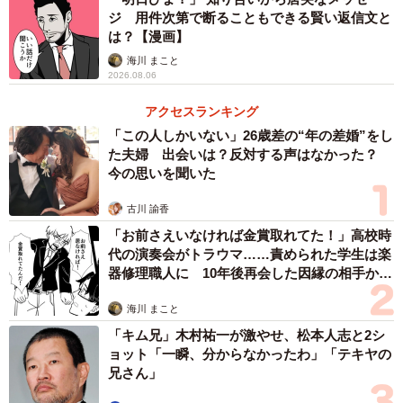
ジ 用件次第で断ることもできる賢い返信文と
は？【漫画】
海川 まこと
2026.08.06
アクセスランキング
「この人しかいない」26歳差の“年の差婚”をし
た夫婦 出会いは？反対する声はなかった？
3/19
今の思いを聞いた
励ましてほしい時に夫は大谷の動向に夢中…（加鳥アサさん提供）
古川 諭香
「お前さえいなければ金賞取れてた！」高校時
代の演奏会がトラウマ……責められた学生は楽
器修理職人に 10年後再会した因縁の相手から
思わぬ申し出【漫画】
海川 まこと
「キム兄」木村祐一が激やせ、松本人志と2シ
ョット「一瞬、分からなかったわ」「テキヤの
兄さん」