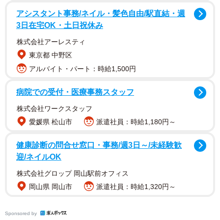
アシスタント事務/ネイル・髪色自由/駅直結・週
初めての出産を控えていた加鳥さんは、ある時出産経験の
3日在宅OK・土日祝休み
ある義妹に軽い気持ちで「鼻からスイカの痛みってよく言
株式会社アーレスティ
うけどほんと？」とたずねました。すると義妹から返って
東京都 中野区
きたのは「鼻からマンションかな…」という衝撃の答えで
アルバイト・パート：時給1,500円
した。予想外の答えに恐れおののきつつ、加鳥さんはつい
に出産の日を迎えます。
病院での受付・医療事務スタッフ
株式会社ワークスタッフ
出産予定日を迎えた夜、特に変わった兆候もないまま床に
愛媛県 松山市
派遣社員：時給1,180円～
ついた加鳥さんでしたが、少しずつ痛みを感じ始めます。
ひとりで痛みに耐えながら、スマホのアプリで痛みの間隔
健康診断の問合せ窓口・事務/週3日～/未経験歓
を測ると10分おきにきていることが分かり、ついに陣痛だ
迎/ネイルOK
と確信します。
株式会社グロップ 岡山駅前オフィス
岡山県 岡山市
派遣社員：時給1,320円～
Sponsored by