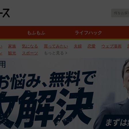
もふもふ
ライフハック
い
家族
気になる
買ってみたい
夫婦
恋愛
ウェブ漫画
ン
観光
スポーツ
もっと見る