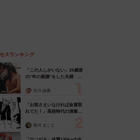
セスランキング
「この人しかいない」26歳差
の“年の差婚”をした夫婦 出
会いは？反対する声はなかっ
た？ 今の思いを聞いた
古川 諭香
「お前さえいなければ金賞取
れてた！」高校時代の演奏会
がトラウマ……責められた学
生は楽器修理職人に 10年後
海川 まこと
再会した因縁の相手から思わ
ぬ申し出【漫画】
「ウソだろ」体重130kgの女