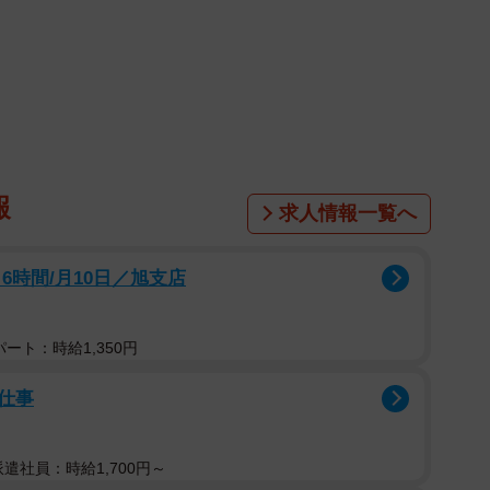
、ラグビー部の合宿時に、女子マネージャーの下着が
という事件報道がありました。その後、この加害部員
ネージャーが許してくれないからだという理由で、その
あったと報道されています。
報
求人情報一覧へ
に聞きたい。この事件について、きちんと警察署に通
れ、人の所有物を盗むという行為は、刑法における犯
6時間/月10日／旭支店
を知った関係者も通報の義務があります。ましてや、教
守る意味でも通報することが当たり前です。しかし、こ
ート：時給1,350円
ていないようです。この行為は、犯罪隠避そして犯人隠
仕事
係者は自首し、その罪を償うことです。
らず、何らかの理由で、警察がその捜査に手心を加え
派遣社員：時給1,700円～
なります。犯罪の隠蔽に警察が手を貸したということに