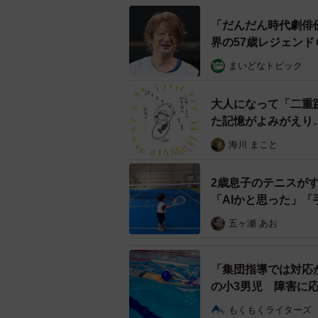
「だんだん時代劇俳
界の57歳レジェン
まいどなトピック
大人になって「二重
た記憶がよみがえり
【漫画】
海川 まこと
2歳息子のテニスが
「AIかと思った」
五ヶ瀬 あお
「集団指導では対応
の小3男児 障害に
説】
もくもくライターズ