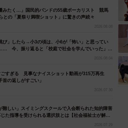
優みたく…」国民的バンドの55歳ボーカリスト 競馬
ドらとの「夏祭り満喫ショット」に驚きの声続々
2026.08.08
跳び」したら→小3の頃は、小6が「怖い」と思ってい
…… 今、振り返ると「校庭で社会を学んでいった」
2026.08.04
すごすぎる 見事なナイスショット動画が315万再生
「手首の返しがすごい」
2026.07.30
が難しい」スイミングスクールで入会断られた知的障害
応じた指導を受けられる選択肢とは【社会福祉士が解
2026.07.29