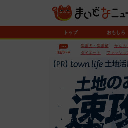
ニ
トップ
おもしろ
ュ
ー
保護犬・保護猫
かんさ
ス
一
ダイエット
ファッショ
覧