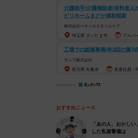
なるわけですから。当然この報道に
介護助手/介護補助者/有料老人
ビリホームまどか浦和領家
いずれにしても、少年であっても、
株式会社ベネッセスタイルケア
ん。それが、法であり、その法が私
埼玉県 さいたま市
アルバイ
校が言っているように「教育的配慮
工場での総務事務/年2回の賞与
害生徒のこれからの人生のためにも
ないい加減な対応をしたからこそ、
サンワ株式会社
か。また、そんなことはないと信じ
香川県 丸亀市
派遣社員：時
めという理由があったとしたら、言
為とみられてもしょうがありません
Sponsored by
いずれにしても、北見北斗高校の管
おすすめニュース
きちんと罪を償わせてください。も
「特定少年」として裁かれ前科が付
「あの人、おかしい
によって家庭裁判所に送られ、その
した私服警備は
は償わなくてはなりません。