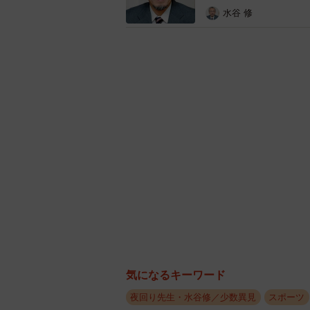
水谷 修
気になるキーワード
夜回り先生・水谷修／少数異見
スポーツ