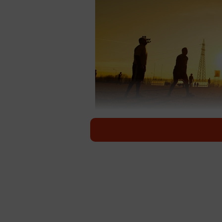
夕暮れ時のラグビーの試合（Cre
全国高校ラグビー大会（12月27
起きた〝不祥事〟が一部で報道され
谷修氏が、この問題に関して学校側
づった。