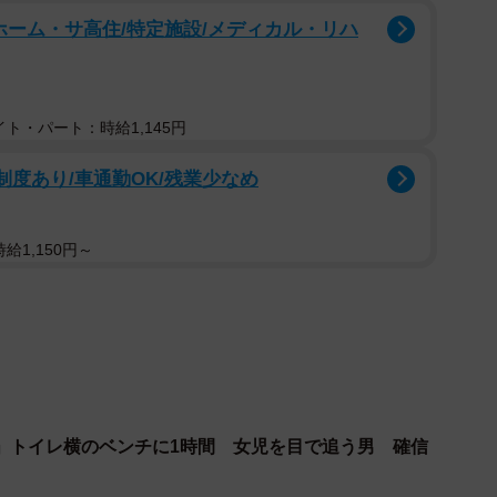
よって、北海道警は捜査を始めたと思いますが。
ホーム・サ高住/特定施設/メディカル・リハ
自らが犯した罪は、きちんと償わなくてはなりませ
たちを守っていてくれているのですから。それをこの学
ト・パート：時給1,145円
」でうやむやにしていいものではありません。特に、加
制度あり/車通勤OK/残業少なめ
、きちんと償わせるべきです。また、むしろ、そのよう
二次被害、つまりいじめが起きたのではないでしょう
たいのですが、この「教育的配慮」に全国大会出場のた
給1,150円～
語道断です。学校や関係者の名声や立場を守るための行
。
理職と教員たちへのお願いです。まずは、加害生徒に
し、加害生徒が、犯行時に18歳になっている場合は、
くことになります。18歳になっていない場合は、少年法
」トイレ横のベンチに1時間 女児を目で追う男 確信
罪を償うことになります。厳しいかもしれませんが、罪