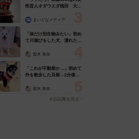
性芸人オダウエダ植田 大学
時代のほっそり姿に「マジ
で」
まいどなメディア
「体だけ別生物みたい」初め
て川遊びをした犬、濡れた直
後の激変ぶりが話題 「新種
だ！」「河童だ」「毛刈りさ
梨木 香奈
れたあとの羊」
「これが不動柴か…」初めて
外を散歩した豆柴→2分後、
足元でうるうる 「かわいす
ぎる」「ぬいぐるみみたい」
梨木 香奈
６位以降を見る