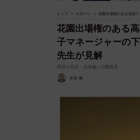
トップ
スポーツ
花園出場権のある高校ラ
花園出場権のある高
子マネージャーの下
先生が見解
夜回り先生・水谷修／少数異見
水谷 修