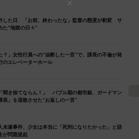
、速やかにその心のケアに当たって、守ってあげて欲
外した日 「お前、終わったな」監督の態度が豹変 サ
女なのですから。
めた“地獄の日々”
て、学内と関係機関との間で検討することです。
た？」女性行員への“油断した一言”で、課長の不倫が発
行のエレベーターホール
「聞き捨てならん！」 バブル期の都市銀、ガードマン
課長」を退散させた“お返しの一言”
人未遂事件、少女は本当に「死刑になりたかった」と語
生が問題提起