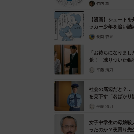
竹内 章
また、被害者の女子生徒については
【漫画】シュートを
しい。一番傷いているのは、この少
ッカー少年を追い詰
その上で、全国大会への出場につい
長岡 杏果
「お待ちになりまし
覚！ 凍りついた銀
平藤 清刀
社会の底辺だと？…
を見下す「名ばかり
平藤 清刀
女子中学生の母娘殺
ったのか？夜回り先