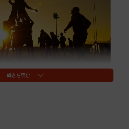
続きを読む
1/2
ativePhotography/stock.adobe.com)
日開幕）への出場権を獲得している北海道・北見北斗高で
、波紋が広がっている。「夜回り先生」こと教育家の水
や関係者による〝隠蔽体質〟を懸念し、自身の見解をつ