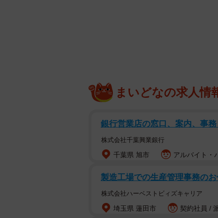
◇ ◇ ◇
北海道・北見北斗高校で、今年8月
ラグビー部の部員によって盗まれた
が、練習を休んだのは、この女子マ
女子高校生への部員によるいじめも
まいどなの求人情
私は、この高校の管理職と関係教員
報したのかと。下着であれ、何であ
銀行営業店の窓口、案内、事務 
罪、「窃盗罪」です。被害者もそれ
株式会社千葉興業銀行
育関係者であれば、その被害生徒を
千葉県 旭市
アルバイト・パ
の記事を読む限り、どうも通報はし
製造工場での生産管理事務のお
匿の罪になります。今からでも、関
株式会社ハーベストビィズキャリア
また、もし通報しているにもかかわ
埼玉県 蓮田市
契約社員 / 
たのであれば、さらに大きな問題と