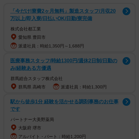
「妙見温泉ねむ」（旧妙見ホテル）は、２月９日にリニ
ューアルオープンしたばかり。本連載第７回で紹介した
「今だけ!寮費2ヶ月無料」製造スタッフ/月収20
「妙見石原荘」の関連施設だ。泉質はナトリウム・カルシ
万以上/即入寮/日払いOK/日勤/寮完備
ウム・マグネシウム炭酸水素塩泉。石原荘と同じく、熱交
株式会社都工業
換器を用いて自噴する源泉を加水も貯槽もせず浴槽まで引
愛知県 豊田市
いており、１００％源泉そのままの新鮮なお湯が自慢だ。
派遣社員：時給1,350円～1,688円
医療事務スタッフ/時給1300円/週休2日制/日勤の
み/経験ある方優遇
群馬総合スタッフ株式会社
群馬県 高崎市
派遣社員：時給1,300円
駅から徒歩1分 経験を活かせる調剤事務のお仕事
です
パートナー大美野薬局
大阪府 堺市
アルバイト・パート：時給1,200円