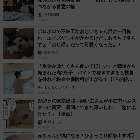
つながる善意の輪
京都新聞社
2026.08.08
ボロボロで不細工なおじいちゃん猫に一目惚
れ エイズだし手がかかるけど…おうちで暮ら
すと「おじ猫」だって可愛くなったよ！
鶴野 浩己
2026.08.08
「夏休みはたくさん働いてほしい」と職場から
頼まれた高2息子 バイトで稼ぎすぎると扶養
を外れて税金や保険料が上がる？【FPが解
説】
もくもくライターズ
2026.08.08
2泊3日の東京出張→飼い主さんが不在中ハムス
ターに異変 眉間にできた深いしわ、「急に老
けた？」【漫画】
海川 まこと
2026.08.08
赤ちゃんが気になる？ひょっこり顔を出す2匹