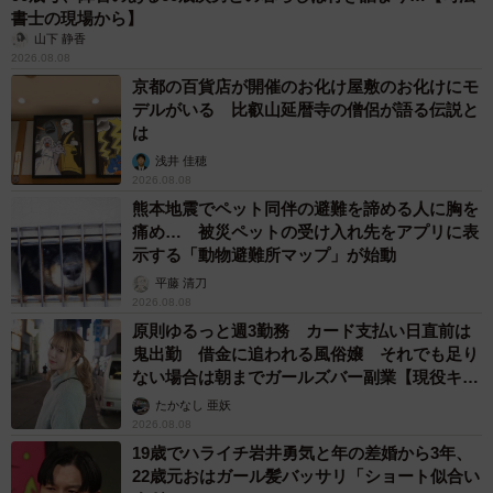
書士の現場から】
山下 静香
2026.08.08
京都の百貨店が開催のお化け屋敷のお化けにモ
デルがいる 比叡山延暦寺の僧侶が語る伝説と
は
浅井 佳穂
2026.08.08
熊本地震でペット同伴の避難を諦める人に胸を
痛め… 被災ペットの受け入れ先をアプリに表
示する「動物避難所マップ」が始動
平藤 清刀
2026.08.08
原則ゆるっと週3勤務 カード支払い日直前は
鬼出勤 借金に追われる風俗嬢 それでも足り
ない場合は朝までガールズバー副業【現役キャ
ストに取材】
たかなし 亜妖
2026.08.08
19歳でハライチ岩井勇気と年の差婚から3年、
22歳元おはガール髪バッサリ「ショート似合い