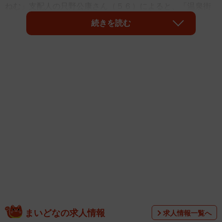
ねむ」支配人の只野公康さん（５６）によると、「温泉街
では７施設で計１７匹の猫が飼われている」という。この
続きを読む
２月にリニューアルオープンした同館では、長毛でオッド
アイ（左右の目の色が違うこと）の「ユキ」（オス、推定
６歳）が訪れる人たちの間で人気急上昇中だ。
まいどなの求人情報
求人情報一覧へ