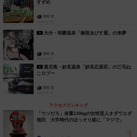
すずめ
「妙見温泉ねむ」の外観（提供）
西松 宏
「この子は入り猫だよ。きっと福を呼んでくれるは
2018.12.16
ず」。「入り猫」とは「猫が家に入ってくるのは縁起がい
大分・明礬温泉「御宿ゑびす屋」の来夢
い」ということを意味する。女性は続けた。「商売をやっ
ている所に猫が入ってくることなんてめったにない。だか
らみんな代わりに招き猫の置物を置くのよ。本物の猫がこ
西松 宏
2019.03.27
うしてやってきてくれたんだから、ぞんざいに扱っちゃだ
鹿児島・妙見温泉「妙見石原荘」の三毛ね
めよ」
こロブー
その夜、鹿児島では珍しく雪が降った。猫を館内に入れ
西松 宏
2019.01.18
たり、飼ったりするにはオーナーの許可が必要になる。勝
手なことはできず、只野さんは寒くないようにと玄関前に
アクセスランキング
ダンボール箱を置き、その中で休ませてあげるのが精一杯
「ウソだろ」体重130kgの女性芸人オダウエダ
植田 大学時代のほっそり姿に「マジで」
だった。その女性はセーターをその箱の中に入れ、「ここ
でずっと飼ってもらいなさいね」と語りかけた。ちょうど