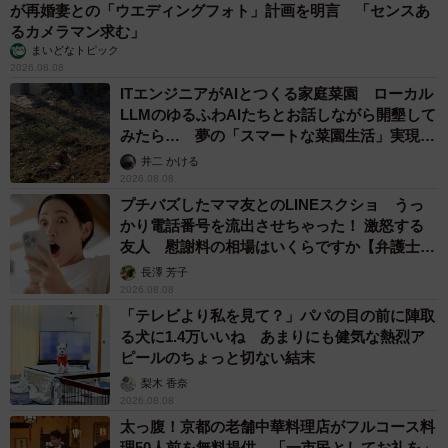
が再婚妻との「ウエディングフォト」計画を明言 「センスあ
るカメラマン求む」
まいどなトピック
2026.08.08
ITエンジニアがAIとつくる家庭菜園 ローカル
LLMのゆるふわAIたちとお話しながら開墾して
みたら… 夢の「スマートな菜園生活」実現な
るか
井二 かける
2026.08.08
プチバズしたママ友とのLINEスクショ うっ
かり電話番号を流出させちゃった！ 激怒する
友人 慰謝料の相場はいくらですか【弁護士が
解説】
長澤 芳子
2026.08.08
「テレビより私を見て？」パパの目の前に陣取
る犬に1.4万いいね あまりにも健気な熱烈ア
ピールのちょっと切ない結末
梨木 香奈
2026.08.08
太っ腹！京都の老舗中華料理店がフルコース料
理50人前を無料提供 「一市民としてお礼を」