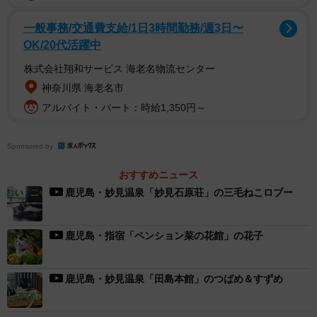
一般事務/交通費支給/1日3時間勤務/週3日〜
OK/20代活躍中
株式会社翔和サービス 海老名物流センター
神奈川県 海老名市
アルバイト・パート：時給1,350円～
2/5
Sponsored by
ユキ
おすすめニュース
鹿児島・妙見温泉「妙見石原荘」の三毛ねこロブー
ユキが現れたのは２０１８年２月初旬。夜になると同館周
辺は暗く、ユキはロビーから漏れる灯りに救いを求めたの
かもしれない。「薄汚れ、痩せこけて、行き倒れ寸前で玄
鹿児島・指宿「ペンション菜の花館」の花子
関先に横たわっていたんです。けんかしたのか、左後脚の
爪が１本めくれ、尻尾にもけがを負っていました」
鹿児島・妙見温泉「田島本館」のつばめ＆すずめ
お客が出入りするとびっこをひきながら少し離れたとこ