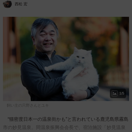
西松 宏
1/5
飼い主の只野さんとユキ
“猫密度日本一の温泉街かも”と言われている鹿児島県霧島
市の妙見温泉。同温泉振興会会長で、宿泊施設「妙見温泉