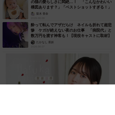
の猫の愛らしさに悶絶…！ 「こんなかわいい
構図あります？」「ベストショットすぎる！」
梨木 香奈
2026.08.08
酔って転んでアザだらけ ネイルも折れて超悲
惨 ケガが絶えない夜のお仕事 「病院代」と
数万円を渡す神客も！【現役キャストに取材】
たかなし 亜妖
2026.08.07