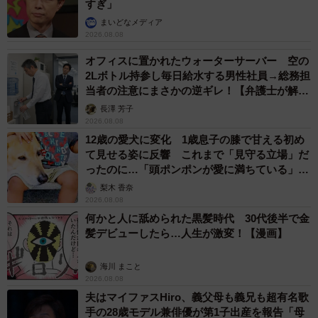
すぎ」
まいどなメディア
2026.08.08
オフィスに置かれたウォーターサーバー 空の
2Lボトル持参し毎日給水する男性社員→総務担
当者の注意にまさかの逆ギレ！【弁護士が解
説】
長澤 芳子
2026.08.08
12歳の愛犬に変化 1歳息子の膝で甘える初め
て見せる姿に反響 これまで「見守る立場」だ
ったのに…「頭ポンポンが愛に満ちている」
「尊…」
梨木 香奈
2026.08.08
何かと人に舐められた黒髪時代 30代後半で金
髪デビューしたら…人生が激変！【漫画】
海川 まこと
2026.08.08
夫はマイファスHiro、義父母も義兄も超有名歌
手の28歳モデル兼俳優が第1子出産を報告「母