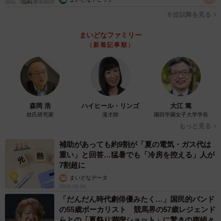
６位以降を見る
まいどなファミリー
（新着記事順）
森岡 浩
ハイヒール・リンゴ
大江 篤
姓氏研究家
漫才師
園田学園女子大学学長
もっと見る
補助があっても約9割が「夏の電気・ガス代は
重い」と回答…猛暑でも「冷房を控える」人が
7割超に
まいどなデータ
2026.08.08
「だんだん時代劇俳優みたく…」国民的バンド
の55歳ボーカリスト 競馬界の57歳レジェンド
らとの「夏祭り満喫ショット」に驚きの声続々