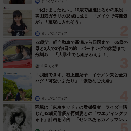
雪の日だったので「ユキ」と呼ぶようになった。
まいどなメディア
「化けましたね～」10歳で綾瀬はるかの娘役→
雰囲気ガラリの18歳に成長 「メイクで雰囲気
が」「宝塚に入れそう」
まいどなメディア
72歳父、軽自動車で新潟から四国まで 65歳の
母と2人で3泊4日の旅 パーキングの休憩まで
分刻み… 「大学生でも組まねえよ！」
山岡 もと子
「我慢できず」村上佳菜子、イケメン夫と全力
ハグ「可愛いふたり」「素敵なご夫婦」
まいどなメディア
両親は「東京キッド」の看板役者 ライダー演
じた42歳元俳優が再婚妻との「ウエディングフ
ォト」計画を明言 「センスあるカメラマン求
む」
まいどなトピック