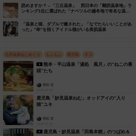
ろまで退散し、遠目にロビーを眺めていた。翌日、宿泊し
読めますか？→「三丘温泉」 西日本の「難読温泉地」ラ
ンキング1位に選ばれた「ナベツルの越冬地で有名な温泉
ていた家族連れの女性が、そんなユキの姿を見て、只野さ
地」
んにこう言った。
「温泉と猫、ダブルで癒された」「なでたらいいことがあ
った」“幸”を招くアイドル猫がいる美肌温泉
九州温泉ねこめぐり
もふもふ
鹿児島
ネコ
熊本・平山温泉「湯処 風月」の“ねこの番
頭”たち
西松 宏
2019.02.08
鹿児島「妙見温泉ねむ」オッドアイの“入り
猫”ユキ
西松 宏
2019.02.26
3/5
鹿児島・妙見温泉「田島本館」のつばめ＆