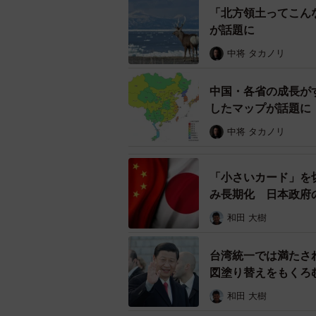
まで以上に緻密に構築し、強化して
「北方領土ってこん
し、日本は信頼できるパートナーと
が話題に
者択一を迫るのではなく、相手国の
中将 タカノリ
に基づく秩序形成を共に進めるとい
中国・各省の成長が
日本独自の二国間外交を徹底するこ
したマップが話題に
る。米国が内向きな姿勢を強める中
中将 タカノリ
役を担うことは、国際秩序の崩壊を
る。トランプ政権という不確定要素
「小さいカード」を
し、多層的な二国間関係を構築して
み長期化 日本政府
と言える。
和田 大樹
台湾統一では満たさ
図塗り替えをもくろ
和田 大樹