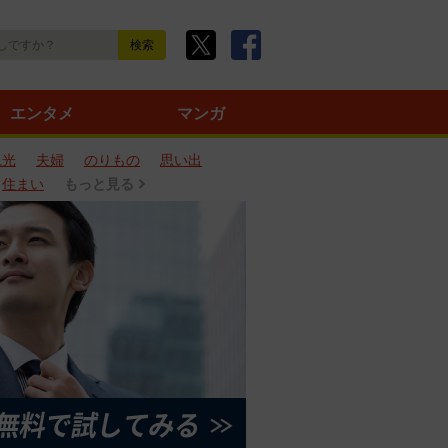
エンタメ
マンガ
観光
夫婦
のりもの
思い出
住まい
もっと見る