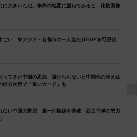
いく必要がある。米国への不信感を募らせる諸国に対
なに大きいんだ」本州の地図に重ねてみると…比較画像
してのプレゼンスを示すべきである。それは、米中の二
主体性を尊重し、持続可能な開発や技術協力、法の支配
うアプローチである。
すごい…東アジア・各都市の一人当たりGDPを可視化
とは、結果として日米関係を補完することにもつなが
で、日本がアジア、アフリカ、中南米の諸国との橋渡し
食い止めるバランサーとしての役割を果たすことにな
に対処しながら、同時に変化する国際秩序の現実を直視
切ってきた中国の思惑 避けられない日中関係の冷え込
いくことこそが、日本が今後取るべき賢明な道筋である
の出方次第で「重いカード」も
れない中国の野望 第一列島線を突破 西太平洋の勢力
む