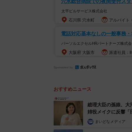
穴水総合病院での夜間受付スタッフ/
る。各国が置かれた地理的条件、歴
律に中国支持へ転じているわけでは
太平ビルサービス株式会社
国と深く結びつく国もあれば、米中
石川県 穴水町
アルバイト・
する。しかし、大局的に見て、米国
電話対応基本なしの一般事務・
枠組みの遠心力を強めている事実は
パーソルエクセルHRパートナーズ株式会
国際秩序の崩壊を食い止めるバ
大阪府 大阪市
派遣社員：時
日本にとって、唯一の同盟国である
Sponsored by
に不安定な要素を孕んでいようとも
りはない。経済安保や抑止力の維持
の強固な信頼関係を構築するための
おすすめニュース
米国第一主義が常態化する中で、日
国際社会における日本の立ち位置を
総理大臣の孫娘、大
姉役メイクに反響「
今後の日本に求められるのは、日米
まいどなメディア
外交空間を創出することである。具