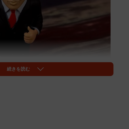
続きを読む
1/1
像はイメージです／sharkyphoto(c)123RF.COM
際社会はかつてない不確実性の渦中にある。同政権が打
ラ、イランに対する一方的な軍事介入は、従来の国際秩
を根底から揺さぶっている。
掲げ、一国主義と保護主義の路線を鮮明にする一方で、