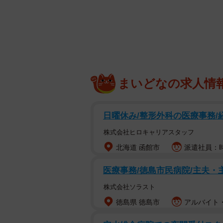
中国は自らを自由貿易体制の擁護者
している。このような地政学的な構
諸国の対外戦略に重大な変容を迫っ
米国は世界最大の「不安定指数
米国による強硬な通商政策や予測困
まいどなの求人情
る。かつてグローバルなリーダーシ
数」と目される事態に至り、多くの
日曜休み/整形外科の医療事務/
し始めた。
株式会社ヒロキャリアスタッフ
対照的に、中国は経済的支援やイン
北海道 函館市
派遣社員：時給
り込む動きを加速させている。中国
医療事務/徳島市民病院/主夫・
役割が、米国の空白を埋める形で浸
株式会社ソラスト
は不可逆的なものとなろう。
徳島県 徳島市
アルバイト・
もっとも、グローバルサウス諸国の