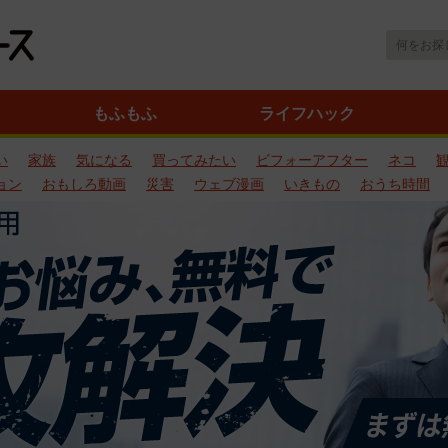
もふもふ
ライフハック
い
家族
気になる
買ってみたい
ビフォーアフター
ネコ
ョン
おもしろ動画
災害
ウェブ漫画
いきもの
おうち時間