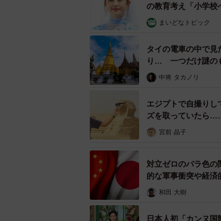
の教育考え「小学校
まいどなトピック
タイの電車の中で見
り… 一つだけ謎の
中将 タカノリ
エジプトで自撮りし
ズを取っていたら…
も」「私は6時間で
宮前 晶子
対立ゼロのバラ色の
的な軍事衝突や経済
和田 大樹
日本人初「カンヌ国