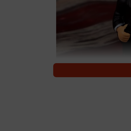
トランプ大統領とアメリカの未来は ※画
第二次トランプ政権の発足以来、国
ち出す広範な関税措置や、ベネズエ
序を支えてきた多国間協調の枠組み
米国が「アメリカ・ファースト」を