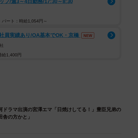
週3～4日勤務/17:30～8:30
史的背景、そして経済的利害は多様であり、必ずしも一
ない。米国との軍事的な連携を維持しつつ経済的には中
双方から距離を置く「戦略的自律」を模索する国も存在
パート：時給1,054円～
に対する信頼の低下が既存の同盟ネットワークや多国間
社員実績あり/OA基本でOK・京橋
NEW
否認できない。
社
ランサーの役割果たせ
給1,400円
米国との関係は外交の基軸であり、トランプ政権がいか
、日米同盟の維持と強化が最優先課題であることに変わ
において、米国の関与は不可欠であり、日本は同政権と
忍耐強い外交努力を継続しなければならない。しかし、
本が単に米国の後を追うだけの外交に終始することは、
危うくする恐れがある。
河ドラマ出演の宮澤エマ「日焼けしてる！」豊臣兄弟の
田舎の方かと」
同盟を堅持しつつも、それとは一線を画した日本独自の
体的には、グローバルサウス諸国との二国間関係をこれ