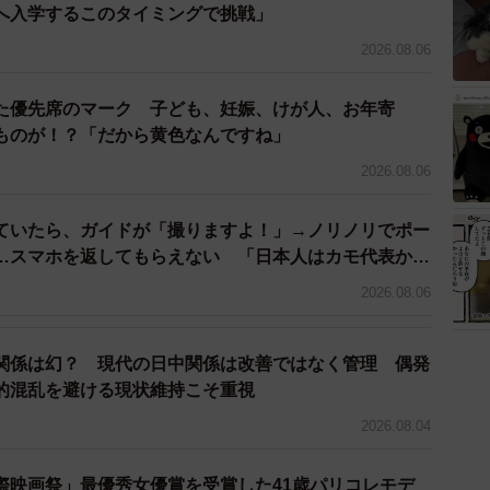
へ入学するこのタイミングで挑戦」
2026.08.06
た優先席のマーク 子ども、妊娠、けが人、お年寄
ものが！？「だから黄色なんですね」
2026.08.06
ていたら、ガイドが「撮りますよ！」→ノリノリでポー
…スマホを返してもらえない 「日本人はカモ代表か
3万円払った」
2026.08.06
関係は幻？ 現代の日中関係は改善ではなく管理 偶発
的混乱を避ける現状維持こそ重視
2026.08.04
際映画祭」最優秀女優賞を受賞した41歳パリコレモデ