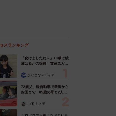
セスランキング
「化けましたね～」10歳で綾
瀬はるかの娘役→雰囲気ガラ
リの18歳に成長 「メイクで
雰囲気が」「宝塚に入れそ
まいどなメディア
う」
72歳父、軽自動車で新潟から
四国まで 65歳の母と2人で
3泊4日の旅 パーキングの休
憩まで分刻み… 「大学生で
山岡 もと子
も組まねえよ！」
ボロボロで不細工なおじいち