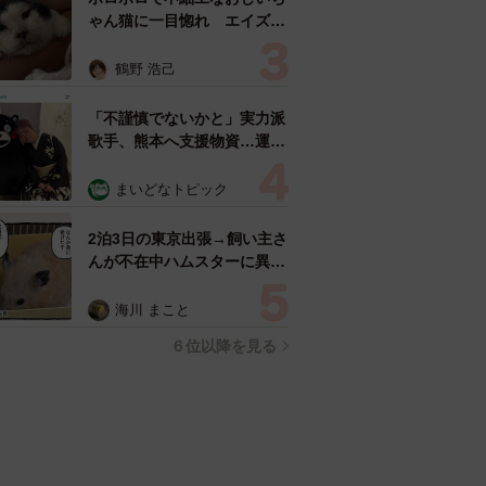
ゃん猫に一目惚れ エイズだ
し手がかかるけど…おうちで
暮らすと「おじ猫」だって可
鶴野 浩己
愛くなったよ！
「不謹慎でないかと」実力派
歌手、熊本へ支援物資…運搬
トラックの車体デザインにた
めらい 「痛いほど伝わる」
まいどなトピック
「行動され立派」
2泊3日の東京出張→飼い主さ
んが不在中ハムスターに異
変 眉間にできた深いしわ、
「急に老けた？」【漫画】
海川 まこと
６位以降を見る