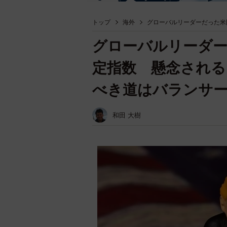
トップ
海外
グローバルリーダーだった米
グローバルリーダー
定指数 懸念される
べき道はバランサ
和田 大樹