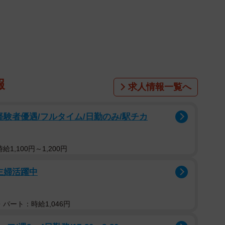
として位置づけ、国際社会での影響力を拡大させようと
造変化は、特にグローバルサウスと呼ばれる新興・途上
ている。
」
難な外交手法は、諸外国の間に不信感と諦念を広げてい
報
求人情報一覧へ
ップを発揮してきた米国が、今や世界最大の「不安定指
国々が安全保障や経済における対米依存のリスクを再考
経験者優遇/フルタイム/日勤のみ/駅チカ
フラ投資を通じて、米国への反発や失望を抱く国々を取
1,100円～1,200円
が喧伝する「グローバル経済の守護神」という象徴的な
主婦活躍中
透すれば、国際社会における対米離反と対中傾斜の流れ
パート：時給1,046円
動向を一括りに論じることには慎重な分析が必要であ