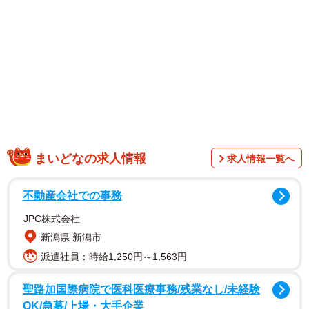
どではない。この「小さいカード」の使用には、中国の複
合的な思惑が働いていると分析できる。
「小さいカード」使用に中国の複合的な思惑
第一に、中国は高市発言に対する政治的抗議の意思を明確
に示す必要があった。国内のナショナリズムを考慮して
も、台湾を「核心的利益の中の核心」と位置付ける中国政
府として、日本の「存立危機事態」論を看過することはで
まいどなの求人情報
求人情報一覧へ
きない。
不動産会社での事務
JPC株式会社
新潟県 新潟市
派遣社員：時給1,250円～1,563円
聖路加国際病院で医科医療事務/残業なし/未経験
OK/急募/上場・大手企業