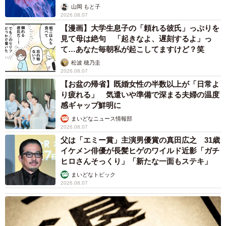
ごい」
山岡 もと子
2026.08.07
【漫画】大学生息子の「頼れる彼氏」っぷりを
見て母は絶句 「起きなよ、遅刻するよ」っ
て…あなた毎朝私が起こしてますけど？笑
松波 穂乃圭
2026.08.07
【お盆の帰省】既婚女性の半数以上が「日常よ
り疲れる」 気遣いや準備で深まる夫婦の温度
感ギャップ鮮明に
まいどなニュース情報部
2026.08.07
父は「エミー賞」主演男優賞の真田広之 31歳
イケメン俳優が長髪ヒゲのワイルド近影「ガチ
ヒロさんそっくり」「新たな一面もステキ」
まいどなトピック
2026.08.07