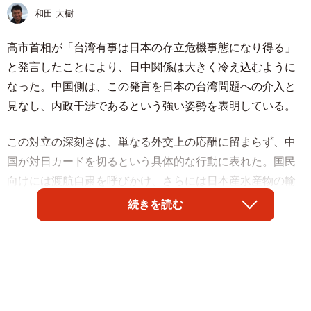
和田 大樹
高市首相が「台湾有事は日本の存立危機事態になり得る」
と発言したことにより、日中関係は大きく冷え込むように
なった。中国側は、この発言を日本の台湾問題への介入と
見なし、内政干渉であるという強い姿勢を表明している。
この対立の深刻さは、単なる外交上の応酬に留まらず、中
国が対日カードを切るという具体的な行動に表れた。国民
向けには渡航自粛を呼びかけ、さらには日本産水産物の輸
入再停止を発表したのである。
続きを読む
しかし、これらの措置は、中国が日本に対して持ち得るカ
ードの中では、相対的に「小さい」ものと評価できる。渡
航自粛や水産物輸入停止は、確かに日本の観光業や漁業に
は打撃を与えるが、日本経済全体に大きな影響を及ぼすほ