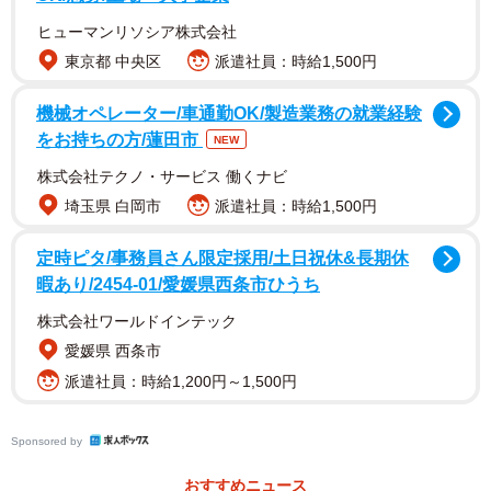
ヒューマンリソシア株式会社
東京都 中央区
派遣社員：時給1,500円
機械オペレーター/車通勤OK/製造業務の就業経験
第二に、これらの比較的軽度な制裁を通じて、日本政府の
をお持ちの方/蓮田市
NEW
今後の対応を見極めるという戦略的な意図がある。中国
株式会社テクノ・サービス 働くナビ
は、日本が台湾問題に関してどの程度の本気度とコミット
埼玉県 白岡市
派遣社員：時給1,500円
メントを持っているのか、そして今後の外交姿勢を修正す
る用意があるのかどうかを探っているのである。
定時ピタ/事務員さん限定採用/土日祝休&長期休
暇あり/2454-01/愛媛県西条市ひうち
第三に、中国側にも日本との経済的関係の全面的な悪化を
株式会社ワールドインテック
避けたいという思惑が強く存在する。サプライチェーンの
愛媛県 西条市
相互依存が深い現代において、対日貿易の急激な縮小は、
派遣社員：時給1,200円～1,500円
中国自身の経済にも大きな負の影響をもたらすため、現時
点では慎重な対応に留めているのと解釈できる。
Sponsored by
日中関係の冷え込みは長期化か
おすすめニュース