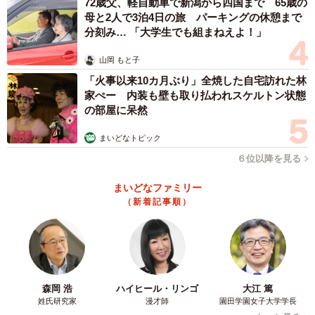
72歳父、軽自動車で新潟から四国まで 65歳の
母と2人で3泊4日の旅 パーキングの休憩まで
分刻み… 「大学生でも組まねえよ！」
山岡 もと子
「火事以来10カ月ぶり」全焼した自宅訪れた林
家ぺー 内装も壁も取り払われスケルトン状態
の部屋に呆然
まいどなトピック
６位以降を見る
まいどなファミリー
（新着記事順）
森岡 浩
ハイヒール・リンゴ
大江 篤
姓氏研究家
漫才師
園田学園女子大学学長