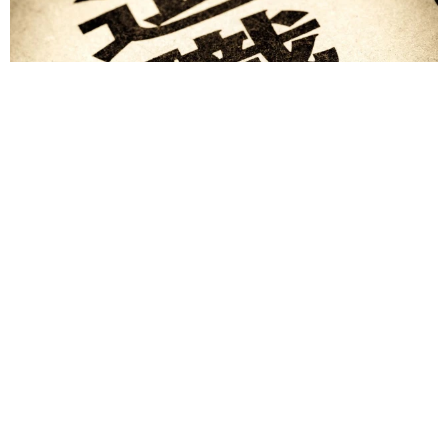
退職金を運用に回せる人は何が違う？ 「退職金額の多さ」より
重要な“ある経験”とは
まいどなニュース情報部
2026.08.07
「火事以来10カ月ぶり」全焼した自宅訪れた林
家ぺー 内装も壁も取り払われスケルトン状態
の部屋に呆然
まいどなトピック
2026.08.07
「こんなかわいい子おるん！？」大阪出身の
UHB26歳アナが話題…父は元プロ野球選手
「アイドルさんよりかわいい」「めちゃ爽や