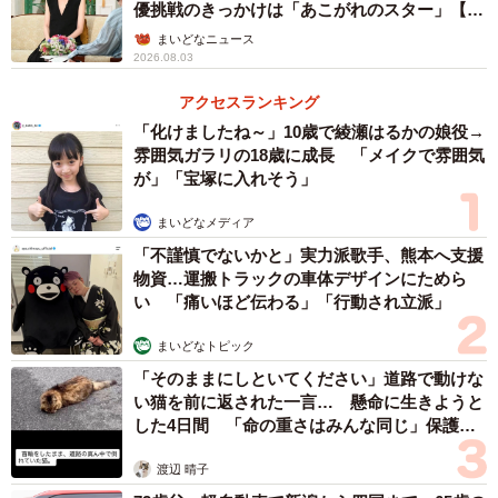
優挑戦のきっかけは「あこがれのスター」【徹
定性（中国への貿易的依存度の高さ）という、二律背反の
子の部屋】
まいどなニュース
課題に直面している。
2026.08.03
アクセスランキング
安全保障と経済が絡み合う「政経不可分」の時代
「化けましたね～」10歳で綾瀬はるかの娘役→
日中関係は、もはや経済協力という一面だけで語れるもの
雰囲気ガラリの18歳に成長 「メイクで雰囲気
が」「宝塚に入れそう」
ではなく、安全保障と経済が複雑に絡み合う「政経不可
分」の時代へと突入した。日本政府は、外交的なチャンネ
まいどなメディア
ルを通じて中国との意思疎通を維持しつつも、サプライチ
「不謹慎でないかと」実力派歌手、熊本へ支援
ェーンの強靭化と「デリスキング（リスク低減）」を加速
物資…運搬トラックの車体デザインにためら
い 「痛いほど伝わる」「行動され立派」
させ、中国依存から脱却するための戦略的な取り組みを、
喫緊の課題として進める必要がある。中国の対日姿勢は、
まいどなトピック
今後、「小さいカード」による牽制から、「重いカード」
「そのままにしといてください」道路で動けな
による戦略的圧力へと移行するリスクを内包していると結
い猫を前に返された一言… 懸命に生きようと
した4日間 「命の重さはみんな同じ」保護団
論付けられる。
体代表の訴え
渡辺 晴子