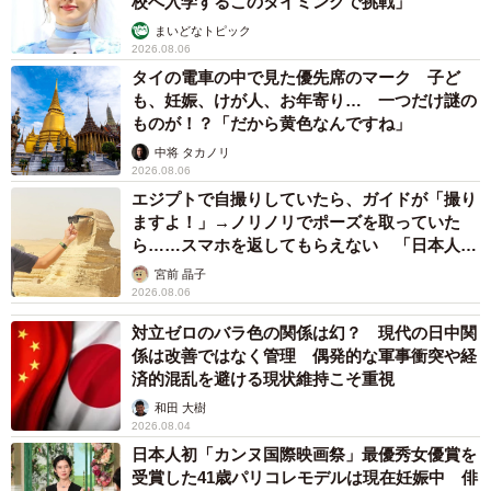
校へ入学するこのタイミングで挑戦」
る特定の資源の輸出規制である。特に、日本が中国に深く
まいどなトピック
2026.08.06
依存するレアアース、マグネシウム、そして電気自動車
タイの電車の中で見た優先席のマーク 子ど
（EV）バッテリーや半導体製造に不可欠なグラファイトと
も、妊娠、けが人、お年寄り… 一つだけ謎の
いった戦略物資がその対象となる可能性がある。
ものが！？「だから黄色なんですね」
中将 タカノリ
2026.08.06
中国はこれらの資源において世界の生産・供給を圧倒的に
エジプトで自撮りしていたら、ガイドが「撮り
支配しており、輸出規制は日本のハイテク産業や自動車産
ますよ！」→ノリノリでポーズを取っていた
業に甚大な打撃を与えるであろう。これは、日本が長年抱
ら……スマホを返してもらえない 「日本人は
カモ代表かも」「私は6時間で3万円払った」
える中国に対する貿易的脆弱性の最も深刻な側面であり、
宮前 晶子
2026.08.06
中国が地政学的な対立を経済的な武器に転用する際に、最
も効果的かつ容易に行える手段の一つである。
対立ゼロのバラ色の関係は幻？ 現代の日中関
係は改善ではなく管理 偶発的な軍事衝突や経
済的混乱を避ける現状維持こそ重視
中国が「重いカード」を切るか否かは、今後の日本の外
和田 大樹
交・安全保障政策、特に台湾に対する姿勢に大きく左右さ
2026.08.04
れる。日本としては、安全保障上の必要性（台湾有事が日
日本人初「カンヌ国際映画祭」最優秀女優賞を
受賞した41歳パリコレモデルは現在妊娠中 俳
本の存立危機事態となり得るという認識）と、経済的な安