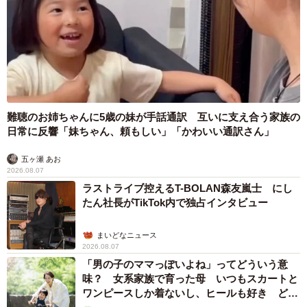
難聴のお姉ちゃんに5歳の妹が手話通訳 互いに支え合う家族の
日常に反響「妹ちゃん、頼もしい」「かわいい通訳さん」
五ヶ瀬 あお
2026.08.07
ラストライブ控えるT-BOLAN森友嵐士 にし
たん社長がTikTok内で独占インタビュー
まいどなニュース
2026.08.07
「男の子のママっぽいよね」ってどういう意
味？ 女系家族で育った母 いつもスカートと
ワンピースしか着ないし、ヒールも好き どの