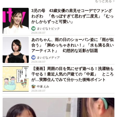
もっと見る
3児の母 43歳女優の肩見せコーデでファンざ
わざわ 「色っぽすぎて思わず二度見」「むっ
かしからずっと可愛い」
まいどなトピック
2026.08.07
あのちゃん、雨の日のショーパン姿に「雨が似
合う」「脚めっちゃきれい！」「水も滴る良い
アーティスト」 幻想的な近影が話題
まいどなメディア
2026.08.07
【漫画】周囲の目を気にせず遊べる！洗濯物も
干せる！最近人気の戸建ての「中庭」 ところ
が…実際住んでみて分かった後悔ポイント
中瀬 えみ
2026.08.07