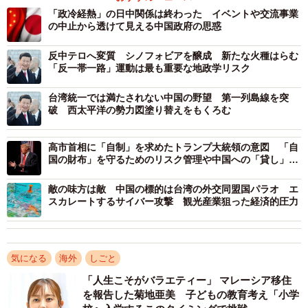
「政冷経熱」の日中関係は終わった イベントや交流事業
問題の根幹にあるのは、台湾が中国にとって「核心的利益
の中止から透けて見える中国政府の思惑
の中の核心」であるという事実である。中国は「一つの中
反中テロへ変質 シノフォビアを醸成 新たな火種はらむ
国」原則を自国の主権と領土保全に関わる根幹問題と位置
「反一帯一路」運動は最も重要な地政学リスク
づけており、台湾問題におけるいかなる外部からの介入も
断固として排除する姿勢を崩さない。高市発言が示唆する
台湾統一では満たされない中国の野望 第一列島線を突
破 西太平洋の勢力図塗り替えをもくろむ
日本の軍事的関与の可能性は、中国にとって最も許容しが
たいレッドラインに触れる行為と認識されたであろう。
高市首相に「自制」を求めたトランプ大統領の意図 「自
国の財布」を守るためのリスク管理や中国への「貸し」
この核心的利益への対立が解消されない限り、日中関係の
日米同盟の理念よりも米国の短期的実利を優先か
冷え込みは長期化する可能性が極めて高いと言える。そし
敵の味方は敵 中国の標的は台湾の外交同盟国パラオ エ
スカレートするサイバー攻撃 観光産業狙った経済的圧力
て、この冷え込みが継続し、日本が台湾への関与を強める
姿勢を顕著にした場合、中国は日本にとってもっと「重い
カード」を切ってくる蓋然性が高まる。
気になる
海外
しごと
「人生こそがバラエティー」 マレーシア移住
「重いカード」は特定資源の輸出規制
を報告した菊地亜美 子どもの教育考え「小学
懸念される「重いカード」は、日本経済の生命線ともいえ