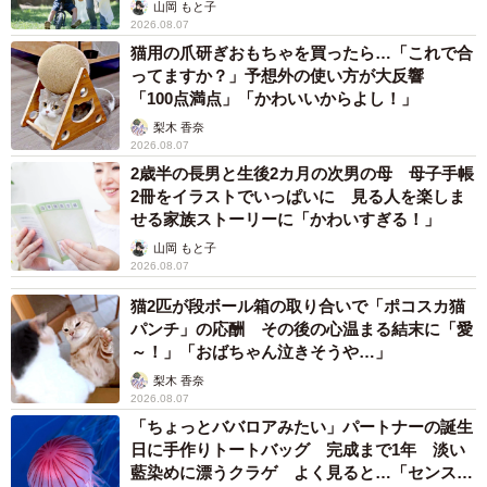
へんが…
山岡 もと子
2026.08.07
猫用の爪研ぎおもちゃを買ったら…「これで合
ってますか？」予想外の使い方が大反響
「100点満点」「かわいいからよし！」
梨木 香奈
2026.08.07
2歳半の長男と生後2カ月の次男の母 母子手帳
2冊をイラストでいっぱいに 見る人を楽しま
せる家族ストーリーに「かわいすぎる！」
山岡 もと子
2026.08.07
猫2匹が段ボール箱の取り合いで「ポコスカ猫
パンチ」の応酬 その後の心温まる結末に「愛
～！」「おばちゃん泣きそうや…」
梨木 香奈
2026.08.07
「ちょっとババロアみたい」パートナーの誕生
日に手作りトートバッグ 完成まで1年 淡い
藍染めに漂うクラゲ よく見ると…「センスす