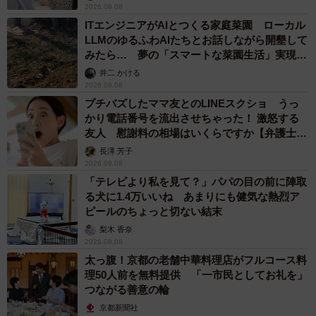
2026.08.08
ITエンジニアがAIとつくる家庭菜園 ローカル
LLMのゆるふわAIたちとお話しながら開墾して
みたら… 夢の「スマートな菜園生活」実現な
るか
井二 かける
2026.08.08
プチバズしたママ友とのLINEスクショ うっ
かり電話番号を流出させちゃった！ 激怒する
友人 慰謝料の相場はいくらですか【弁護士が
解説】
長澤 芳子
2026.08.08
「テレビより私を見て？」パパの目の前に陣取
る犬に1.4万いいね あまりにも健気な熱烈ア
ピールのちょっと切ない結末
梨木 香奈
2026.08.08
太っ腹！京都の老舗中華料理店がフルコース料
理50人前を無料提供 「一市民としてお礼を」
つながる善意の輪
京都新聞社