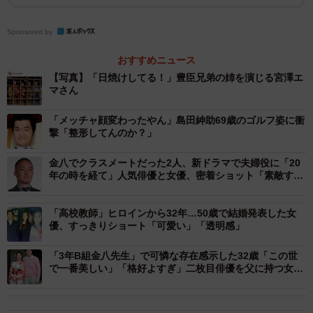
Sponsored by
おすすめニュース
【写真】「日焼けしてる！」豊臣兄弟の姉を演じる宮澤エ
マさん
大河ドラマ「豊臣兄弟！」2026年１月４日放送開始(@nhk_toyotomi)がシェアした投稿
「メッチャ顔変わったやん」島田紳助69歳のゴルフ姿に衝
撃「整形してんのか？」
金八でクラスメートだった2人、新ドラマで夫婦役に「20
年の時を経て」人気俳優と女優、密着ショット「素敵す
ぎ」「感動」
「高校教師」ヒロインから32年…50歳で結婚発表した女
優、すっきりショート「可愛い」「透明感」
「3年B組金八先生」で可憐な存在感示した32歳「この世
で一番美しい」「格好よすぎ」二枚目俳優を父に持つ女優
の超クールなモデル姿