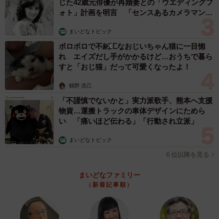
じた42歳元俳優が再婚妻との「ウエディングフ
ォト」計画を明言 「センスあるカメラマン求
む」
まいどなトピック
ボロボロで不細工なおじいちゃん猫に一目惚
れ エイズだし手がかかるけど…おうちで暮ら
すと「おじ猫」だって可愛くなったよ！
鶴野 浩己
「不謹慎でないかと」実力派歌手、熊本へ支援
物資…運搬トラックの車体デザインにためら
い 「痛いほど伝わる」「行動され立派」
まいどなトピック
６位以降を見る
まいどなファミリー
（新着記事順）