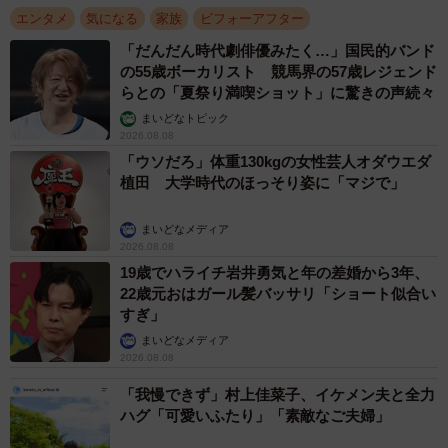
エンタメ
気になる
家族
ビフォーアフター
「だんだん時代劇俳優みたく…」国民的バンド
の55歳ボーカリスト 競馬界の57歳レジェンド
らとの「夏祭り満喫ショット」に驚きの声続々
まいどなトピック
2026.08.08
「ウソだろ」体重130kgの女性芸人オダウエダ
植田 大学時代のほっそり姿に「マジで」
まいどなメディア
2026.08.08
19歳でハライチ岩井勇気と年の差婚から3年、
22歳元おはガール髪バッサリ「ショート似合い
すぎ」
まいどなメディア
2026.08.08
「我慢できず」村上佳菜子、イケメン夫と全力
ハグ「可愛いふたり」「素敵なご夫婦」