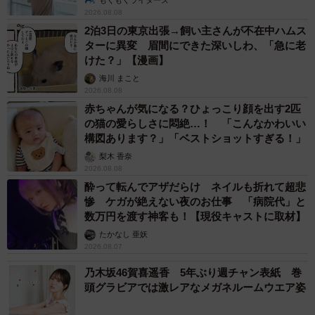
もくもくライターズ
2026.08.08
2泊3日の東京出張→飼い主さんが不在中ハムス
ターに異変 眉間にできた深いしわ、「急に老
けた？」【漫画】
海川 まこと
2026.08.08
赤ちゃんが気になる？ひょっこり顔を出す2匹
の猫の愛らしさに悶絶…！ 「こんなかわいい
構図あります？」「ベストショットすぎる！」
梨木 香奈
2026.08.08
酔って転んでアザだらけ ネイルも折れて超悲
惨 ケガが絶えない夜のお仕事 「病院代」と
数万円を渡す神客も！【現役キャストに取材】
たかなし 亜妖
2026.08.07
乃木坂46賀喜遥香 5年ぶり週チャン表紙 巻
頭グラビアでは激レアなメガネルームウエア姿