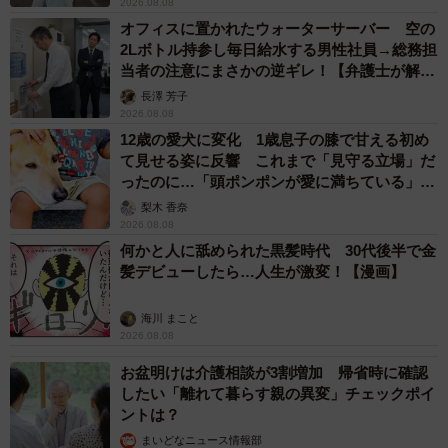
2026.08.08
オフィスに置かれたウォーターサーバー 空の
2Lボトル持参し毎日給水する男性社員→総務担
当者の注意にまさかの逆ギレ！【弁護士が解
説】
長澤 芳子
2026.08.08
12歳の愛犬に変化 1歳息子の膝で甘える初め
て見せる姿に反響 これまで「見守る立場」だ
ったのに…「頭ポンポンが愛に満ちている」
「尊…」
梨木 香奈
2026.08.08
何かと人に舐められた黒髪時代 30代後半で金
髪デビューしたら…人生が激変！【漫画】
海川 まこと
2026.08.08
お盆明けは介護相談が3割増加 帰省時に確認
したい「離れて暮らす親の異変」チェックポイ
ントは？
まいどなニュース情報部