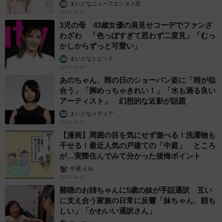
まいどなニュースエンタメ部
2026.08.07
3児の母 43歳女優の肩見せコーデでファンざ
わざわ 「色っぽすぎて思わず二度見」「むっ
かしからずっと可愛い」
まいどなトピック
2026.08.07
あのちゃん、雨の日のショーパン姿に「雨が似
合う」「脚めっちゃきれい！」「水も滴る良い
アーティスト」 幻想的な近影が話題
まいどなメディア
2026.08.07
【漫画】周囲の目を気にせず遊べる！洗濯物も
干せる！最近人気の戸建ての「中庭」 ところ
が…実際住んでみて分かった後悔ポイント
中瀬 えみ
2026.08.07
難聴のお姉ちゃんに5歳の妹が手話通訳 互い
に支え合う家族の日常に反響「妹ちゃん、頼も
しい」「かわいい通訳さん」