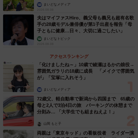
まいどなメディア
2026.08.08
夫はマイファスHiro、義父母も義兄も超有名歌
手の28歳モデル兼俳優が第1子出産を報告「母
子ともに健康…日々、大切に過ごしたい」
まいどなトピック
2026.08.08
アクセスランキング
「化けましたね～」10歳で綾瀬はるかの娘役→
雰囲気ガラリの18歳に成長 「メイクで雰囲気
が」「宝塚に入れそう」
まいどなメディア
72歳父、軽自動車で新潟から四国まで 65歳の
母と2人で3泊4日の旅 パーキングの休憩まで
分刻み… 「大学生でも組まねえよ！」
山岡 もと子
両親は「東京キッド」の看板役者 ライダー演