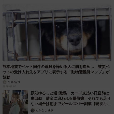
熊本地震でペット同伴の避難を諦める人に胸を痛め… 被災ペ
ットの受け入れ先をアプリに表示する「動物避難所マップ」が
始動
平藤 清刀
2026.08.08
原則ゆるっと週3勤務 カード支払い日直前は
鬼出勤 借金に追われる風俗嬢 それでも足り
ない場合は朝までガールズバー副業【現役キャ
ストに取材】
たかなし 亜妖