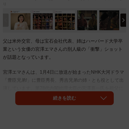
り
父は米外交官、母は宝石会社代表、姉はハーバード大学卒
業という女優の宮澤エマさんの別人級の「衝撃」ショット
が話題となっています。
宮澤エマさんは、1月4日に放送が始まったNHK大河ドラマ
「豊臣兄弟!」に豊臣秀長、秀吉兄弟の姉・とも役として出
演しています。第78代内閣総理大臣の宮澤喜一氏を祖父に
持つエマさんが、大河ドラマ公式インスタグラムにて数々
続きを読む
の撮影中のシーンが公開されました。
しっかり者の姉を演じるエマさんはオレンジの衣装を身に
まとい、髪をセンターに分け後ろで一つに結ぶシンプルな