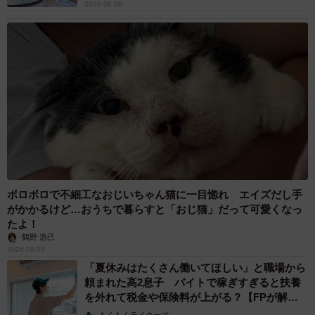
2026.08.08
ボロボロで不細工なおじいちゃん猫に一目惚れ エイズだし手
がかかるけど…おうちで暮らすと「おじ猫」だって可愛くなっ
たよ！
鶴野 浩己
2026.08.08
「夏休みはたくさん働いてほしい」と職場から
頼まれた高2息子 バイトで稼ぎすぎると扶養
を外れて税金や保険料が上がる？【FPが解
説】