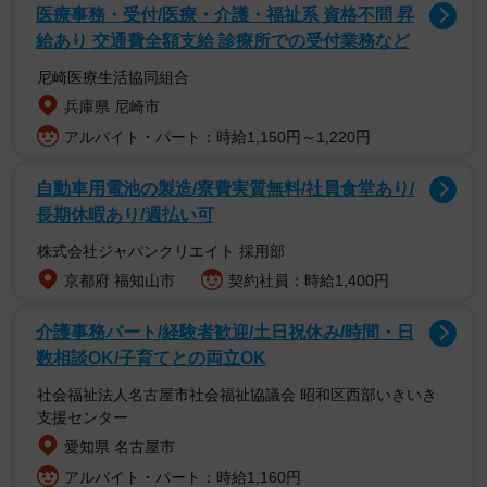
医療事務・受付/医療・介護・福祉系 資格不問 昇
給あり 交通費全額支給 診療所での受付業務など
尼崎医療生活協同組合
兵庫県 尼崎市
アルバイト・パート：時給1,150円～1,220円
自動車用電池の製造/寮費実質無料/社員食堂あり/
長期休暇あり/週払い可
株式会社ジャパンクリエイト 採用部
京都府 福知山市
契約社員：時給1,400円
介護事務パート/経験者歓迎/土日祝休み/時間・日
数相談OK/子育てとの両立OK
社会福祉法人名古屋市社会福祉協議会 昭和区西部いきいき
この投稿をInstagramで見る
支援センター
愛知県 名古屋市
アルバイト・パート：時給1,160円