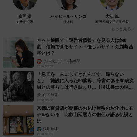
森岡 浩
ハイヒール・リンゴ
大江 篤
姓氏研究家
漫才師
園田学園女子大学学長
もっと見る
ネット通販で「運営者情報」を見る人は約8
割 信頼できるサイト・怪しいサイトの判断基
準とは？
まいどなニュース情報部
2026.08.08
「息子を一人にしてきたんです、帰らない
と」 施設に入った90歳母、障害のある60歳次
男との暮らしは行き詰まり…【司法書士の現場
から】
山下 静香
2026.08.08
京都の百貨店が開催のお化け屋敷のお化けにモ
デルがいる 比叡山延暦寺の僧侶が語る伝説と
は
浅井 佳穂
2026.08.08