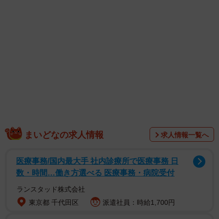
スタイルで登場しており、普段の色白な顔色からヘアメイ
クによって日に焼けた顔色へと変化しています。
普段とはガラリと雰囲気の変わる新スタイルの宮澤さんの
姿にSNSでは「凛々しい」「日焼けしてる！」「誰だかわ
からなかった」「何処の田舎の方かと思って」「リアル感
たっぷり」「日焼けメイクは大変そう！！笑」などの声が
寄せられました。
まいどなの求人情報
求人情報一覧へ
医療事務/国内最大手 社内診療所で医療事務 日
数・時間…働き方選べる 医療事務・病院受付
ランスタッド株式会社
東京都 千代田区
派遣社員：時給1,700円