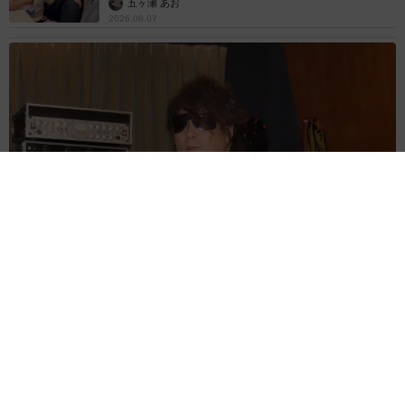
五ヶ瀬 あお
2026.08.07
ラストライブ控えるT-BOLAN森友嵐士 にしたん社長がTikTok
内で独占インタビュー
まいどなニュース
2026.08.07
「男の子のママっぽいよね」ってどういう意
味？ 女系家族で育った母 いつもスカートと
ワンピースしか着ないし、ヒールも好き どの