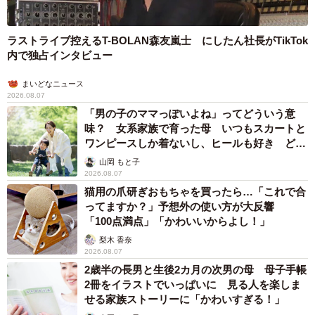
ラストライブ控えるT-BOLAN森友嵐士 にしたん社長がTikTok
内で独占インタビュー
まいどなニュース
2026.08.07
「男の子のママっぽいよね」ってどういう意
味？ 女系家族で育った母 いつもスカートと
ワンピースしか着ないし、ヒールも好き どの
へんが…
山岡 もと子
2026.08.07
猫用の爪研ぎおもちゃを買ったら…「これで合
ってますか？」予想外の使い方が大反響
「100点満点」「かわいいからよし！」
梨木 香奈
2026.08.07
2歳半の長男と生後2カ月の次男の母 母子手帳
2冊をイラストでいっぱいに 見る人を楽しま
せる家族ストーリーに「かわいすぎる！」