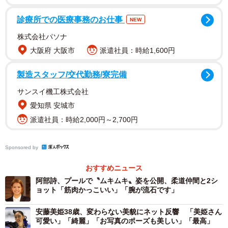
診療所での医療事務のお仕事
NEW
株式会社パソナ
大阪府 大阪市
派遣社員：時給1,600円
製造スタッフ/交代勤務/寮完備
サンスイ機工株式会社
愛知県 安城市
2/4
派遣社員：時給2,000円～2,700円
後半、同点ゴールを決めた日本代表・中村敬斗
Sponsored by
なかでも自社がプラチナスポンサー務めるベルギー一部リ
おすすめニュース
ーグ所属のシント＝トロイデンVVにかつて所属していた中
阿部詩、プールで〝ムキムキ〟姿を公開、柔道仲間と2シ
村敬斗、鎌田大地の2選手がゴールを決めたことで、喜びも
ョット「筋肉かっこいい」「腕が流石です」
ひとしおだった。
安藤美姫38歳、変わらない美貌にネット反響 「美姫さん
可愛い」「綺麗」「お写真のポーズも美しい」「最高」
「中村敬斗選手ね。皆さん観ましたか。だってあそこか