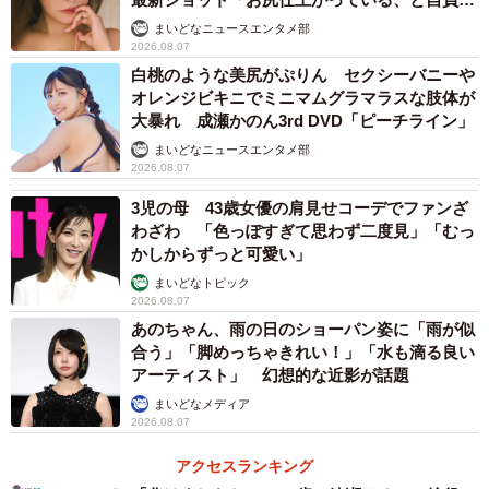
ています」「いくつになっても理想の身体でい
まいどなニュースエンタメ部
たい」
2026.08.07
白桃のような美尻がぷりん セクシーバニーや
オレンジビキニでミニマムグラマラスな肢体が
大暴れ 成瀬かのん3rd DVD「ピーチライン」
まいどなニュースエンタメ部
2026.08.07
3児の母 43歳女優の肩見せコーデでファンざ
3/4
わざわ 「色っぽすぎて思わず二度見」「むっ
オランダと引き分けで終え、日本代表・中村敬斗（左）とタッチを交わ
かしからずっと可愛い」
す日本代表・鎌田大地
まいどなトピック
2026.08.07
また、鎌田についても「セットプレイ、小川選手のヘディ
あのちゃん、雨の日のショーパン姿に「雨が似
合う」「脚めっちゃきれい！」「水も滴る良い
ングに、たまたまね、あのシント＝トロイデンVVのOBの
アーティスト」 幻想的な近影が話題
ね、鎌田選手の頭に当たって。でも頭に当たったから、ち
まいどなメディア
ょっと軌道が上にズレたじゃないですか？結果論ですけ
2026.08.07
ど、まああれがあって、決まったと僕は思いたいんです
アクセスランキング
が。もうあのプレイも素晴らしかったですね」と、予想外