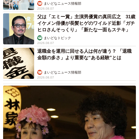
まいどなニュース情報部
2026.08.07
父は「エミー賞」主演男優賞の真田広之 31歳
イケメン俳優が長髪ヒゲのワイルド近影「ガチ
ヒロさんそっくり」「新たな一面もステキ」
まいどなトピック
2026.08.07
退職金を運用に回せる人は何が違う？ 「退職
金額の多さ」より重要な“ある経験”とは
まいどなニュース情報部
2026.08.07