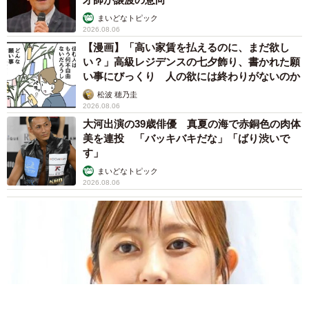
まいどなトピック
2026.08.06
【漫画】「高い家賃を払えるのに、まだ欲し
い？」高級レジデンスの七夕飾り、書かれた願
い事にびっくり 人の欲には終わりがないのか
松波 穂乃圭
2026.08.06
大河出演の39歳俳優 真夏の海で赤銅色の肉体
美を連投 「バッキバキだな」「ばり渋いで
す」
まいどなトピック
2026.08.06