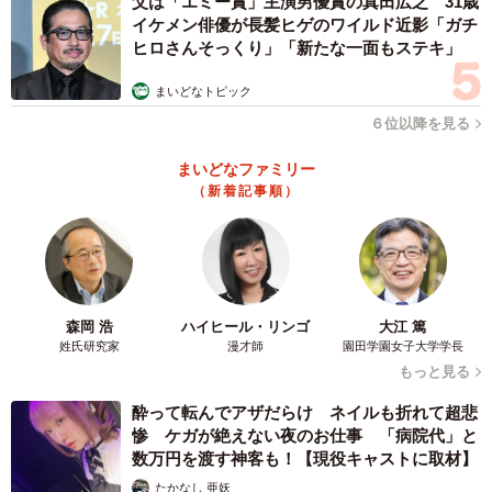
父は「エミー賞」主演男優賞の真田広之 31歳
イケメン俳優が長髪ヒゲのワイルド近影「ガチ
ヒロさんそっくり」「新たな一面もステキ」
まいどなトピック
６位以降を見る
まいどなファミリー
（新着記事順）
4/4
後半、鎌田大地（中央左）の同点ゴールをアシストした小川航基（中
央）はサポーターに向かって雄叫びを上げる。（右端から）中村敬斗、
森岡 浩
ハイヒール・リンゴ
大江 篤
久保建英
姓氏研究家
漫才師
園田学園女子大学学長
もっと見る
酔って転んでアザだらけ ネイルも折れて超悲
惨 ケガが絶えない夜のお仕事 「病院代」と
数万円を渡す神客も！【現役キャストに取材】
たかなし 亜妖