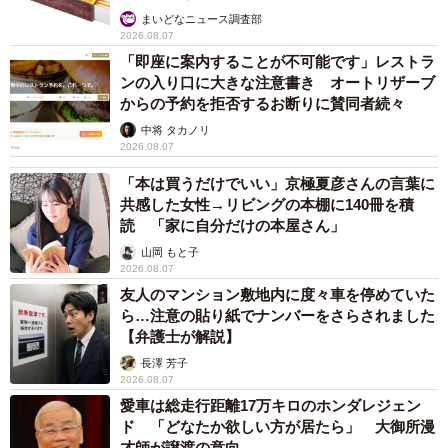
まいどなニュース調査部
2026.08.07
「即座に案内することが不可能です」レストラ
ンの入り口に大きな注意書き オートリザーブ
からの予約を拒否するお断りに賛同者続々
中将 タカノリ
2026.08.07
「本は買うだけでいい」京極夏彦さんの言葉に
共感した女性→リビングの本棚に140冊を積
読 「家に自分だけの本屋さん」
山岡 もと子
2026.08.07
友人のマンション敷地内に度々車を停めていた
ら…注意の貼り紙でナンバーをさらされました
【弁護士が解説】
長澤 芳子
2026.08.07
愛車は総走行距離17万キロのホンダレジェン
ド 「どなたか欲しい方が居たら」 大御所漫
才師が譲渡の意向