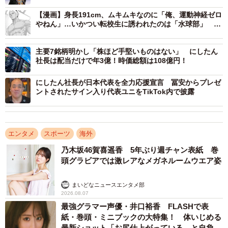
ら、DFのね足の下をね、狙って、ファーサイドではなくニ
【漫画】身長191cm、ムキムキなのに「俺、運動神経ゼロ
やねん」…いかつい転校生に誘われたのは「水球部」 ま
アにあそこに、蹴り込めるって、本人はイメージ通りだっ
さかの“水没事件”で地味男子が“期待の新人”に
て言ってたんですけど、もう本当にね、すごかったですよ
主要7銘柄明かし「株ほど手堅いものはない」 にしたん
ね。しかも見た目もイケメンっていうね。非の打ちどころ
社長は配当だけで年3億！時価総額は108億円！
がない、すごい躍動をしました」
にしたん社長が日本代表を全力応援宣言 冨安からプレゼ
ントされたサイン入り代表ユニをTikTok内で披露
エンタメ
スポーツ
海外
乃木坂46賀喜遥香 5年ぶり週チャン表紙 巻
頭グラビアでは激レアなメガネルームウエア姿
まいどなニュースエンタメ部
2026.08.07
最強グラマー声優・井口裕香 FLASHで表
紙・巻頭・ミニブックの大特集！ 体いじめる
最新ショット「お尻仕上がっている、と自負し