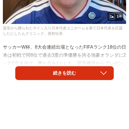
1/4
冨安から贈られたサイン入り日本代表ユニホームを着て日本代表を応援
したにしたんクリニック、西村社長
サッカーW杯、8大会連続出場となったFIFAランク18位の日
本は初戦で同8位で過去3度の準優勝を誇る強豪オランダに2
－2で引き分け、勝ち点を1とした。冨安健洋からプレゼン
トされたサイン入り日本代表ユニホームを着用して応援し
続きを読む
たにしたんクリニック、西村社長は15日、TikTokを更新。
「いやもう本当にね、よく追いつきましたね、本当に。も
う最後までね、誰一人集中力を切らすことなく」と、興奮
気味に振り返った。