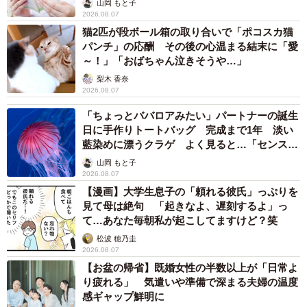
山岡 もと子
2026.08.07
猫2匹が段ボール箱の取り合いで「ポコスカ猫
パンチ」の応酬 その後の心温まる結末に「愛
～！」「おばちゃん泣きそうや…」
梨木 香奈
2026.08.07
「ちょっとババロアみたい」パートナーの誕生
日に手作りトートバッグ 完成まで1年 淡い
藍染めに漂うクラゲ よく見ると…「センスす
ごい」
山岡 もと子
2026.08.07
【漫画】大学生息子の「頼れる彼氏」っぷりを
見て母は絶句 「起きなよ、遅刻するよ」っ
て…あなた毎朝私が起こしてますけど？笑
松波 穂乃圭
2026.08.07
【お盆の帰省】既婚女性の半数以上が「日常よ
り疲れる」 気遣いや準備で深まる夫婦の温度
感ギャップ鮮明に