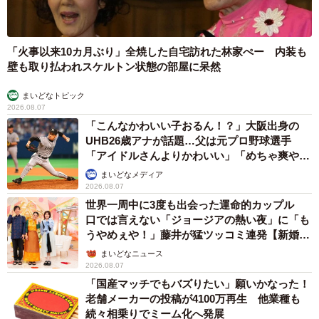
「火事以来10カ月ぶり」全焼した自宅訪れた林家ぺー 内装も
壁も取り払われスケルトン状態の部屋に呆然
まいどなトピック
2026.08.07
「こんなかわいい子おるん！？」大阪出身の
UHB26歳アナが話題…父は元プロ野球選手
「アイドルさんよりかわいい」「めちゃ爽や
か」
まいどなメディア
2026.08.07
世界一周中に3度も出会った運命的カップル
口では言えない「ジョージアの熱い夜」に「も
うやめぇや！」藤井が猛ツッコミ連発【新婚さ
ん】
まいどなニュース
2026.08.07
「国産マッチでもバズりたい」願いかなった！
老舗メーカーの投稿が4100万再生 他業種も
続々相乗りでミーム化へ発展