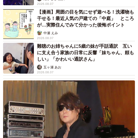
2026.08.07
【漫画】周囲の目を気にせず遊べる！洗濯物も
干せる！最近人気の戸建ての「中庭」 ところ
が…実際住んでみて分かった後悔ポイント
中瀬 えみ
2026.08.07
難聴のお姉ちゃんに5歳の妹が手話通訳 互い
に支え合う家族の日常に反響「妹ちゃん、頼も
しい」「かわいい通訳さん」
五ヶ瀬 あお
2026.08.07