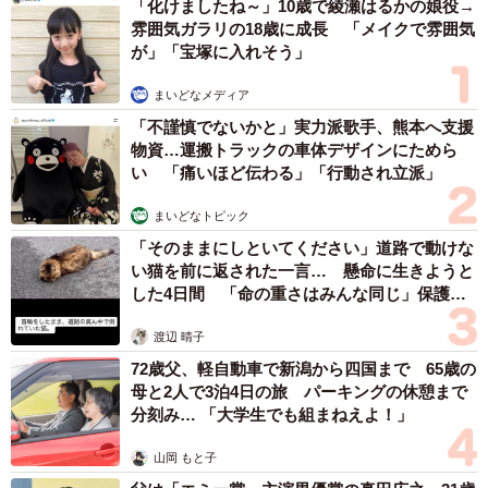
「化けましたね～」10歳で綾瀬はるかの娘役→
のW杯初ゴールを大絶賛していた。
雰囲気ガラリの18歳に成長 「メイクで雰囲気
が」「宝塚に入れそう」
次戦21日のチュニジア戦につながる試合内容だったことを
まいどなメディア
確信。「この勢いで、頑張ってもらいたいのと、やっぱり
「不謹慎でないかと」実力派歌手、熊本へ支援
ね、皆さん最後の最後まであきらめずにね、頑張るってい
物資…運搬トラックの車体デザインにためら
う、あの姿で元気をもらったんじゃないでしょうか。普通
い 「痛いほど伝わる」「行動され立派」
だったらね、点取られたら、2-0、3-0に引き離されるよう
まいどなトピック
な場面でも、あれはもう普段の努力。やっぱりヨーロッパ
「そのままにしといてください」道路で動けな
で活躍している日本人選手の底力がこう上がってきたかな
い猫を前に返された一言… 懸命に生きようと
っていうね、本当に将来ワールドカップで優勝するってい
した4日間 「命の重さはみんな同じ」保護団
体代表の訴え
う目標を実現してくれるんじゃないのかなっていうね、夢
渡辺 晴子
を持たせてくれるような試合になったかなと思います」
72歳父、軽自動車で新潟から四国まで 65歳の
と、期待を寄せていた。
母と2人で3泊4日の旅 パーキングの休憩まで
分刻み… 「大学生でも組まねえよ！」
山岡 もと子