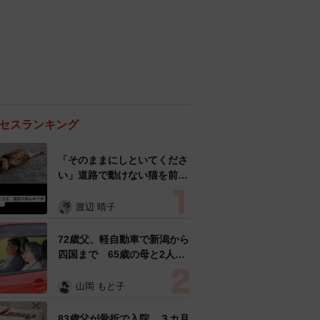
セスランキング
「そのままにしといてくださ
い」道路で動けない猫を前に
返された一言… 懸命に生き
ようとした4日間 「命の重
渡辺 晴子
さはみんな同じ」保護団体代
表の訴え
72歳父、軽自動車で新潟から
四国まで 65歳の母と2人で
3泊4日の旅 パーキングの休
憩まで分刻み… 「大学生で
山岡 もと子
も組まねえよ！」
83歳父が骨折で入院 ３カ月