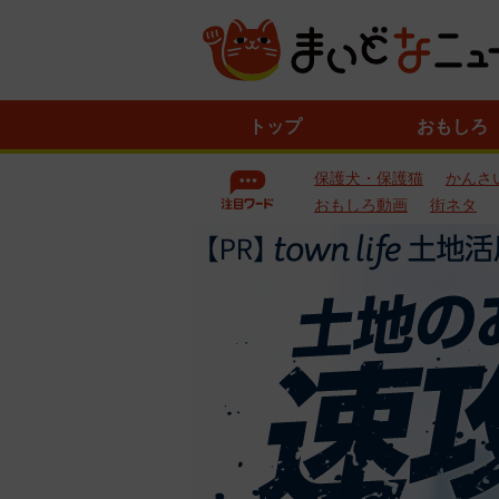
ニ
トップ
おもしろ
ュ
ー
保護犬・保護猫
かんさ
ス
一
おもしろ動画
街ネタ
覧