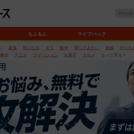
もふもふ
ライフハック
い
家族
気になる
ネコ
観光
買ってみたい
夫婦
のりも
事件
アニメ
ファッション
お菓子
グルメ
もっと見る