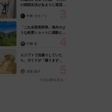
の病院生活があまりに退屈で
「画用紙と色鉛筆持ってこ
い！」→スケッチブックを見
中将 タカノリ
た家族が仰天「これ、売れま
すよ…」
「これ全部長野県」海外のよ
うな絶景ショットに感動と反
響「離れてからいいところだ
ったんだって気づいた」
行橋 友
エジプトで自撮りしていた
ら、ガイドが「撮ります
よ！」→ノリノリでポーズを
取っていたら……スマホを返
宮前 晶子
してもらえない 「日本人は
６位以降を見る
カモ代表かも」「私は6時間
で3万円払った」