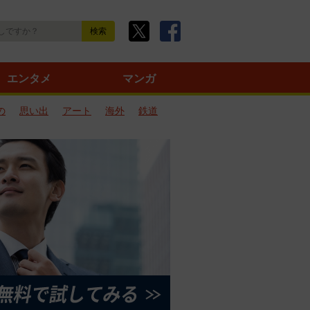
エンタメ
マンガ
の
思い出
アート
海外
鉄道