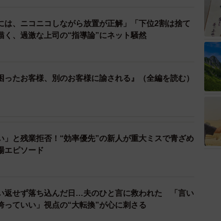
には、ニコニコしながら放置が正解」「下位2割は捨て
描く、過激な上司の“指導論”にネット騒然
困ったお客様、別のお客様に諭される』（全編を読む）
い」と残業拒否！“効率優先”の新人が重大ミスで青ざめ
場エピソード
言い返せず落ち込んだ日…夫のひと言に救われた 「言い
誇っていい」視点の“大転換”が心に刺さる