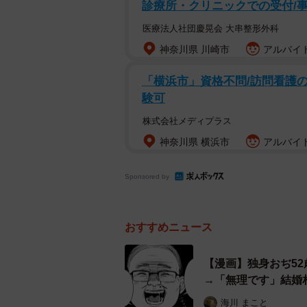
診療所・クリニックでの受付/
医療法人社団慶晃会 大串整形外科
神奈川県 川崎市
アルバイト
「横浜市」資格不問/訪問看護の医
験可
株式会社メディプラス
神奈川県 横浜市
アルバイト
Sponsored by
おすすめニュース
【漫画】独身おぢ52
→「無理です」結婚
海川 まこと