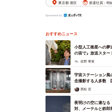
東京都 港区
派遣社員：時給1
Sponsored by
おすすめニュース
小型人工衛星への夢
の宙で』放送スター
佐野 華英
宇宙ステーション風
念撮影する人多数 
西松 宏
夜明けの空に連なる
対、メーテルと鉄郎