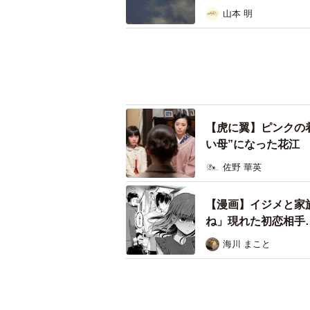
山本 明
【虎に翼】ピンクの
い母”になった花江
佐野 華英
【漫画】イジメと家
ね」現れた初恋相手
海川 まこと