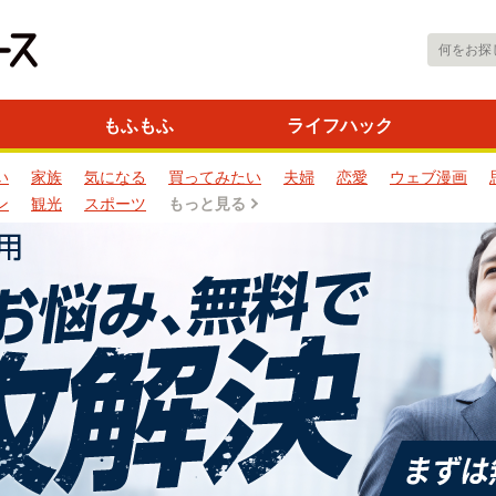
もふもふ
ライフハック
い
家族
気になる
買ってみたい
夫婦
恋愛
ウェブ漫画
ン
観光
スポーツ
もっと見る