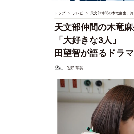
トップ
テレビ
天文部仲間の木竜麻生、片
天文部仲間の木竜麻
「大好きな3人」 
田望智が語るドラマ
佐野 華英