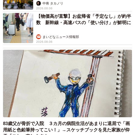
中将 タカノリ
2026.08.06
【物価高が直撃】お盆帰省「予定なし」が約半
数 新幹線・高速バスの「使い分け」が鮮明に
まいどなニュース情報部
2026.08.06
83歳父が骨折で入院 ３カ月の病院生活があまりに退屈で「画
用紙と色鉛筆持ってこい！」→スケッチブックを見た家族が仰