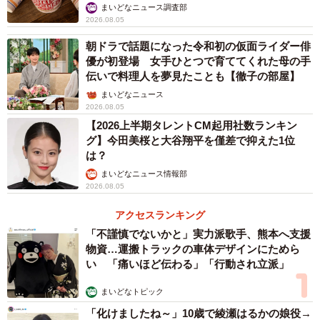
いいね
まいどなニュース調査部
2026.08.05
2/4
朝ドラで話題になった令和初の仮面ライダー俳
2人でプラネタリウムを見に行こうとしていた日、ひかりは貧血で倒れて
優が初登場 女手ひとつで育ててくれた母の手
そのまま入院する ©️NHK
伝いで料理人を夢見たことも【徹子の部屋】
まいどなニュース
痛みや悲しみを知っているからこそ、ひかりは強
2026.08.05
くて優しい
【2026上半期タレントCM起用社数ランキン
グ】今田美桜と大谷翔平を僅差で抑えた1位
ーー宇宙への夢を抱きながら、病気になってしまうひか
は？
り。大きな苦難を内に抱えながらも常に前を向こうとする
まいどなニュース情報部
2026.08.05
ひかりの複雑な内面を、どうやって表現されましたか？
アクセスランキング
森田
私がもし病気が理由で長年の夢を諦めなくてはなら
「不謹慎でないかと」実力派歌手、熊本へ支援
ないとなったら、壁にぶち当たって、落ち込むだろうなと
物資…運搬トラックの車体デザインにためら
い 「痛いほど伝わる」「行動され立派」
思います。ひかりはそういう壁を打開する力がある人で、
その「芯」を変わらず持ち続けるように心がけました。ひ
まいどなトピック
かりの強さの理由は、もともと持っている性格に加えて、
「化けましたね～」10歳で綾瀬はるかの娘役→