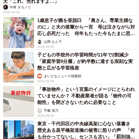
天「これ、売れますよ…」
中将 タカノリ
2026.08.06
1歳息子が腕を亜脱臼 「奥さん、専業主婦な
のに」と夫の後輩から一言 母は泣きながら対
応し必死だった 何年もたった今もたまに思い
出し…
山岡 もと子
2026.08.06
子どもの学校外の学習時間が11年で2割減少
「家庭学習0分層」が約半数に達する深刻な実
態と広がる学習格差
まいどなニュース情報部
2026.08.06
「事故物件」という言葉のイメージにとらわれ
ていませんか？ 不動産業者が語る「物件の可
能性」を閉ざさないために必要なこと
平藤 清刀
2026.08.06
東京・千代田区の中央線高架に心ない落書き
歴史ある昌平橋架道橋の被害に怒りの声 「何
も分かってないし、センスも古い」「罰則強化