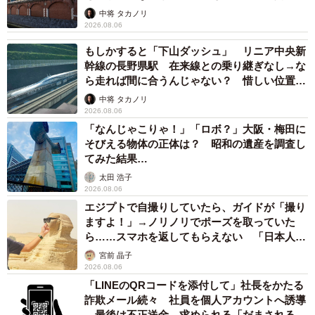
して」
中将 タカノリ
2026.08.06
もしかすると「下山ダッシュ」 リニア中央新
幹線の長野県駅 在来線との乗り継ぎなし→な
ら走れば間に合うんじゃない？ 惜しい位置関
係が反響
中将 タカノリ
2026.08.06
「なんじゃこりゃ！」「ロボ？」大阪・梅田に
そびえる物体の正体は？ 昭和の遺産を調査し
てみた結果…
太田 浩子
2026.08.06
エジプトで自撮りしていたら、ガイドが「撮り
ますよ！」→ノリノリでポーズを取っていた
ら……スマホを返してもらえない 「日本人は
カモ代表かも」「私は6時間で3万円払った」
宮前 晶子
2026.08.06
「LINEのQRコードを添付して」社長をかたる
詐欺メール続々 社員を個人アカウントへ誘導
→最後は不正送金…求められる「だまされる前