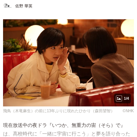
佐野 華英
1/4
飛鳥（木竜麻生）の前に13年ぶりに現れたひかり（森田望智） ©️NHK
現在放送中の夜ドラ『いつか、無重力の宙（そら）で』
は、高校時代に「一緒に宇宙に行こう」と夢を語り合った