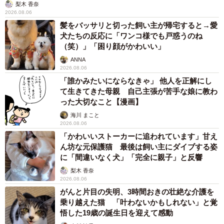
梨木 香奈
【出演】木竜麻生 森田望智 片山友希 伊藤万理華 奥
2026.08.06
平大兼
髪をバッサリと切った飼い主が帰宅すると→愛
犬たちの反応に「ワンコ様でも戸惑うのね
田牧そら 上坂樹里 白倉碧空 山下桐里／鈴木
（笑）」「困り顔がかわいい」
杏 生瀬勝久ほか
ANNA
【天の声（語り）】柄本佑
2026.08.06
【公式X】
https://x.com/nhk_dramas
「誰かみたいにならなきゃ」 他人を正解にし
て生きてきた母親 自己主張が苦手な娘に教わ
【公式Instagram】
った大切なこと【漫画】
https://www.instagram.com/nhk_yorudora/
海川 まこと
【公式HP】
https://nhk.jp/itsusora
2026.08.06
「かわいいストーカーに追われています」甘え
ん坊な元保護猫 最後は飼い主にダイブする姿
に「間違いなく犬」「完全に親子」と反響
梨木 香奈
2026.08.06
がんと片目の失明、3時間おきの壮絶な介護を
乗り越えた猫 「叶わないかもしれない」と覚
悟した19歳の誕生日を迎えて感動