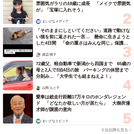
雰囲気ガラリの18歳に成長 「メイクで雰囲気
病気になったからこそ生まれた感情にもあると思います。
が」「宝塚に入れそう」
ひかりの役作りをするときには、私が現実世界で出会った
まいどなメディア
「すてきだな」と思う方々の姿を思い浮かべました。私は
「そのままにしといてください」道路で動けな
「乗り越えてきた人たち」に魅力を感じます。そういう人
い猫を前に返された一言… 懸命に生きようと
した4日間 「命の重さはみんな同じ」保護団
たちは、痛みを知り悲しみを負ったからこそ、人の気持ち
体代表の訴え
がわかって、凛とした力強さを持っている。強さと優しさ
渡辺 晴子
ってイコールだと思うんです。ひかりはその2つが備わって
72歳父、軽自動車で新潟から四国まで 65歳の
いる人。技術的な細かいことは考えずに、ひかりとして生
母と2人で3泊4日の旅 パーキングの休憩まで
分刻み… 「大学生でも組まねえよ！」
きて、ひかりの強さと優しさから見え隠れする感情が伝わ
ればいいなと思いました。
山岡 もと子
愛車は総走行距離17万キロのホンダレジェン
天文部の4人は「前から友達だったかも」と錯覚
ド 「どなたか欲しい方が居たら」 大御所漫
才師が譲渡の意向
するほど
ーーひかりにとって天文部の3人、飛鳥（木竜麻生）、周
まいどなトピック
（片山友希）、晴子（伊藤万理華）はどんな存在ですか？
６位以降を見る