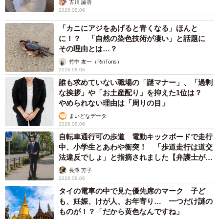
古川 諭香
2026.08.06
「カニにアジをあげると青くなる」ほんと
に！？ 「自然の染色技術が凄い」と話題に
その理由とは…？
竹中 友一（RinToris）
2026.08.06
誰も求めていない職場の「謎マナー」、「過剰
な挨拶」や「お土産配り」を抑えた1位は？
やめられない理由は「周りの目」
まいどなデータ
2026.08.06
自転車通行可の歩道 電動キックボードで走行
中、小学生とあわや衝突！ 「歩道走行は道交
法違反でしょ」と指摘されました【弁護士が解
説】
長澤 芳子
2026.08.06
タイの電車の中で見た優先席のマーク 子ど
も、妊娠、けが人、お年寄り… 一つだけ謎の
ものが！？「だから黄色なんですね」