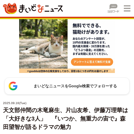
まいどなニュースをGoogle検索でフォローする
2025.09.16(Tue)
天文部仲間の木竜麻生、片山友希、伊藤万理華は
「大好きな3人」 『いつか、無重力の宙で』森
田望智が語るドラマの魅力