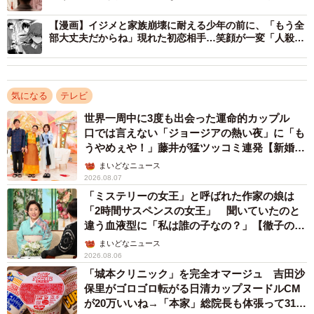
作り秘話
りするときって、多少なりとも「これなら自分に合ってい
【漫画】イジメと家族崩壊に耐える少年の前に、「もう全
るかも」という考えが頭をよぎると思います。でもひかり
部大丈夫だからね」現れた初恋相手…笑顔が一変「人殺し
ども」とつぶやく姿に戦慄
には、宇宙しかない。宇宙が好きすぎて、実現の可能性が
あるかどうかなんて関係なく、宇宙以外の選択肢が見えて
いないんです。それくらい、ひかりのなかで宇宙という存
気になる
テレビ
在が突出しているんですよね。「宇宙への夢がなければ生
世界一周中に3度も出会った運命的カップル
口では言えない「ジョージアの熱い夜」に「も
きていないのと一緒」というか。
うやめぇや！」藤井が猛ツッコミ連発【新婚さ
ん】
まいどなニュース
2026.08.07
「ミステリーの女王」と呼ばれた作家の娘は
「2時間サスペンスの女王」 聞いていたのと
違う血液型に「私は誰の子なの？」【徹子の部
屋】
まいどなニュース
2026.08.06
「城本クリニック」を完全オマージュ 吉田沙
保里がゴロゴロ転がる日清カップヌードルCM
が20万いいね→「本家」総院長も体張って31万