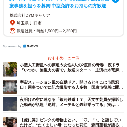
かりとは、どんな人物なのでしょうか。
療事務を担うを募集!中型免許をお持ちの方歓迎
株式会社DYMキャリア
森田望智
（以下、
森田
） 強さと、諦めない気持ちをず
埼玉県 川口市
っと持ち続けている人。ひかりは高校生のときから宇宙に
派遣社員：時給1,500円～2,250円
憧れて、大学で航空宇宙学を学び、JAXAに就職したという
設定ですが、並大抵の努力では叶えられなかったと思いま
Sponsored by
す。以前、宇宙飛行士の米田あゆさんが座右の銘にされて
いるという「自分が歩んだ道を正しい道にする努力をしな
おすすめニュース
さい」という言葉を目にしたとき、「やっぱり、そういう
小型人工衛星への夢追う女性4人の2度目の青春 夜ドラ
『いつか、無重力の宙で』放送スタート 主演の木竜麻生
マインドを貫ける人しか宇宙飛行士にはなれないんだな」
が作品の見どころ語る
と痛感しました。地球から遠く離れた宇宙って、生と死の
宇宙ステーション風の自動ドア、開けるとそこは市民窓
境みたいな場所ですから。ひかりは、多くの人が「普通こ
口！用事ついでに記念撮影する人多数 国東市役所に聞い
た
れぐらいじゃない？」と無意識のうちに決めてしまってい
夜明けの空に連なる「銀河鉄道！？」天文学芸員が撮影し
るラインを、全部突破できる人だと思います。
た動画が話題「絶対、メーテルと鉄郎乗ってる」実は…
好きなものをまっすぐに「好き」と言えるのが、ひかりの
【虎に翼】ピンクの着物まとい、「♡」「♪」と話してい
たけど…“たくましい母”になった花江 森田望智が語る役
強さですよね。人が何かを好きになったり、夢中になった