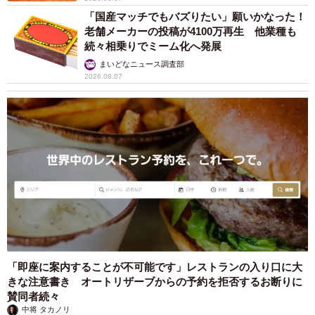
「国産マッチでもバズりたい」願いかなった！
老舗メーカーの投稿が4100万再生 他業種も
続々相乗りでミーム化へ発展
まいどなニュース調査部
2026.08.07
3/4
大学で航空宇宙学を学び、JAXAに就職し、夢に向かって一直線のひかり
だったが…… ©️NHK
ーーひかりにとって「大好きな3人」のなかでも13年ぶり
に飛鳥の前に突然現れたひかり。なぜひかりは飛鳥に会お
うと思ったのでしょうか。
「即座に案内することが不可能です」レストランの入り口に大
きな注意書き オートリザーブからの予約を拒否するお断りに
森田
もちろん、ひかりが3人とも大切に思っていること
賛同者続々
は変わらないですが、高校生のときにひかりがいちばん最
中将 タカノリ