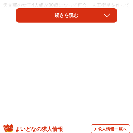
天文部の女子4人組が30歳になって再会、人工衛星を作って
「あの頃の夢」をもう一度追いかける物語だ。
続きを読む
広告代理店で働く飛鳥（木竜麻生）は日々の仕事に忙殺さ
れ、目の前の現実に向かうことで手一杯だったが、彼女の
前にかつての親友ひかり（森田望智）が13年ぶりに現れ、
まいどなの求人情報
求人情報一覧へ