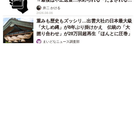
提」の対策
井二 かける
2026.08.06
重みも歴史もズッシリ…出雲大社の日本最大級
「大しめ縄」が8年ぶり掛けかえ 伝統の「大
撚り合わせ」が28万回超再生「ほんとに圧巻」
まいどなニュース調査部
2026.08.06
「これ全部長野県」海外のような絶景ショットに感動と反響
「離れてからいいところだったんだって気づいた」