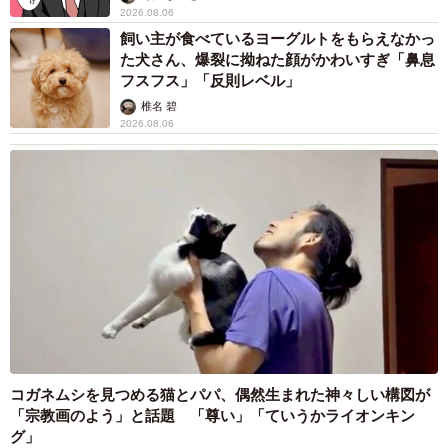
2026.08.06
飼い主が食べているヨーグルトをもらえなかっ
た犬さん、爆裂に拗ねた顔がかわいすぎ「鼻息
フスフス」「反則レベル」
椎名 碧
2026.08.06
4/4
「このドラマが皆さんの『私ちょっとこれやってみたかったかも』のヒ
ントになることができれば」と語る森田 ©️NHK
夜ドラ
『いつか、無重力の宙（そら）で』
2025年9月8日（月）～10月30日（木）
※毎週月～木（総合）よる10時45分各話15分 <全32回／8
週>
コガネムシを見つめる猫とパパ、偶然生まれた神々しい構図が
【作】武田雄樹 【音楽】森優太 【主題歌】吉澤嘉代子
「宗教画のよう」と話題 「尊い」「ていうかライオンキン
グ」
「うさぎのひかり」