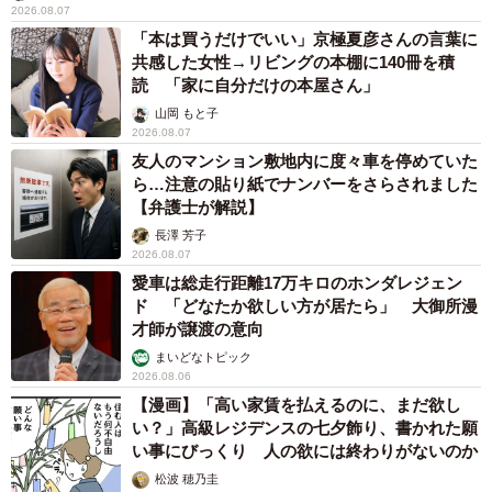
初に宇宙への夢を共有できたのが、飛鳥です。「これは奇
2026.08.07
「本は買うだけでいい」京極夏彦さんの言葉に
跡かも！」と思った原体験というか「光」みたいなもの
共感した女性→リビングの本棚に140冊を積
を、ひかりはずっと心のなかに持っていたのだと思いま
読 「家に自分だけの本屋さん」
す。それからシンプルに、何を言っても飛鳥がいちばん受
山岡 もと子
2026.08.07
け止めてくれそうだと思ったんじゃないでしょうか。これ
友人のマンション敷地内に度々車を停めていた
も飛鳥の人柄だからこそですよね。
ら…注意の貼り紙でナンバーをさらされました
【弁護士が解説】
「小さな気持ちの選択肢」が増えるきっかけにな
長澤 芳子
ることができたら
2026.08.07
愛車は総走行距離17万キロのホンダレジェン
ーー最後に、この作品の魅力を教えてください。
ド 「どなたか欲しい方が居たら」 大御所漫
才師が譲渡の意向
森田
大人になると、いろいろと現実的な問題がでてき
まいどなトピック
2026.08.06
て、なかなか好きなことだけを追求するのが難しくなって
【漫画】「高い家賃を払えるのに、まだ欲し
きますよね。それでもひかり、飛鳥、周、晴子は人工衛星
い？」高級レジデンスの七夕飾り、書かれた願
への夢を追い続けます。何かを始めるのに「遅い」という
い事にびっくり 人の欲には終わりがないのか
ことはない。やろうと思えば年齢を問わず同じ純度で夢を
松波 穂乃圭