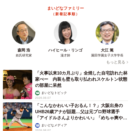
まいどなファミリー
森田
3人のことはもう「大好き」以外の言葉が出てこな
（新着記事順）
いんですけど（笑）、ひかりにとっても、他の3人にとって
も「4人で笑い合っている空間」がとても好きだし、大事な
んだろうなと思います。3人のことが大好きだからこそ心配
させたくない、悲しませたくないと願うひかりがとったあ
森岡 浩
ハイヒール・リンゴ
大江 篤
る行動が物語の鍵になってきます。
姓氏研究家
漫才師
園田学園女子大学学長
もっと見る
4人のシーンは撮影していて楽しくて、本当にそれぞれの役
「火事以来10カ月ぶり」全焼した自宅訪れた林
柄にしか見えないです。木竜麻生ちゃん、片山友希ちゃ
家ぺー 内装も壁も取り払われスケルトン状態
ん、伊藤万理華ちゃんとは「前から友達だったかも」と思
の部屋に呆然
ってしまうぐらいフィーリングが合います。こんなに奇跡
まいどなトピック
2026.08.07
的にバチッとくることって、なかなかないですよ。
「こんなかわいい子おるん！？」大阪出身の
UHB26歳アナが話題…父は元プロ野球選手
「アイドルさんよりかわいい」「めちゃ爽や
か」
まいどなメディア
2026.08.07