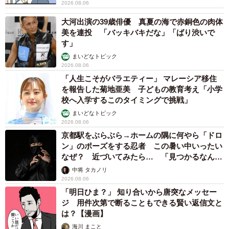
2026.08.06
追いかけることができる。そんな気持ちにさせてくれる作
品です。私も演じながら、ひかりから「やりたいことがあ
大河出演の39歳俳優 真夏の海で赤銅色の肉体
美を連投 「バッキバキだな」「ばり渋いで
るんだったら、今やらなきゃだめだよ」と言われている気
す」
がしました。
まいどなトピック
2026.08.06
自分ひとりの頑張りだけではどうにもならないことも、み
「人生こそがバラエティー」 マレーシア移住
を報告した菊地亜美 子どもの教育考え「小学
んなの力を持ち寄れば実現できることがあるし、探せばき
校へ入学するこのタイミングで挑戦」
っとそれぞれの居場所はあるはずです。このドラマが、見
まいどなトピック
てくださった皆さんにとって「あ、私ちょっとこれやって
2026.08.06
みたかったかも」「これ好きだったはずだよね？」という
京都駅をぶらぶら→ホームの隅に何やら「ドロ
ン」のポーズをする忍者 この暑い中いったい
気づきのヒントになることができればうれしいです。大き
なぜ？ 近づいてみたら… 「見つかるなんて
なことでなくてもいい、「小さな気持ちの選択肢」が増え
未熟」
中将 タカノリ
たらいいなと願っています。
2026.08.06
「明日ひま？」 知り合いから唐突なメッセー
ジ 用件次第で断ることもできる賢い返信文と
は？【漫画】
海川 まこと