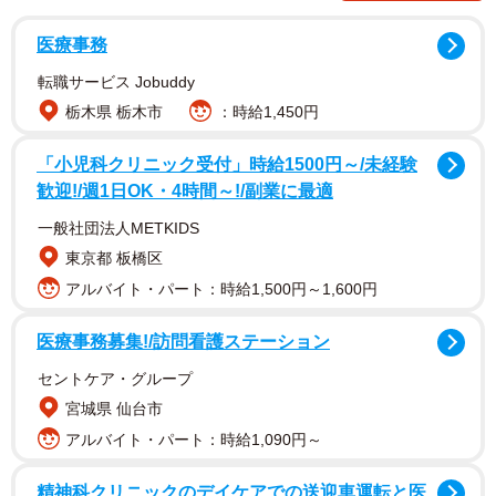
自分が本当にやりたかったことは何なのかと顧みる。
医療事務
ひかりは癌になってしまい、宇宙への夢を諦めざるを得な
転職サービス Jobuddy
かったのだと飛鳥に打ち明ける。それを聞いた飛鳥は一念
栃木県 栃木市
：時給1,450円
発起。超小型人工衛星を作って「あの頃の4人で一緒に打ち
上げよう」と提案する。9月15日に放送された第5回では、
「小児科クリニック受付」時給1500円～/未経験
飛鳥が元天文部の周（片山友希）を見つけ出して人工衛星
歓迎!/週1日OK・4時間～!/副業に最適
のプロジェクトに誘うが、あっさり断られてしまう。
一般社団法人METKIDS
東京都 板橋区
飛鳥の「宇宙への夢」に再び火をつけたひかりを演じる森
アルバイト・パート：時給1,500円～1,600円
田望智からコメントが届いた。
医療事務募集!/訪問看護ステーション
ひかりは、「これぐらい」のラインを全部突破で
セントケア・グループ
きる人
宮城県 仙台市
ーー高校生時代から変わらず宇宙を愛し続け、天文部の仲
アルバイト・パート：時給1,090円～
間3人とともに超小型人工衛星で再び宇宙を目指す日比野ひ
精神科クリニックのデイケアでの送迎車運転と医