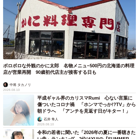
ボロボロな外観のかに太郎 名物メニュ−500円の北海道の料理
店が営業再開 90歳初代店主が接客する日も
中将 タカノリ
2026.08.10
平成ギャル界のカリスマRumi 心ない言葉に
傷ついたコロナ禍 「ホンマでっか!?TV」から
朝ドラへ 「アンチを見返す日がキター！」
石井 隼人
2026.08.10
令和の若者に聞いた「2026年の夏に一番聴きた
い曲」ランキング 2位はYUIの『SUMMER