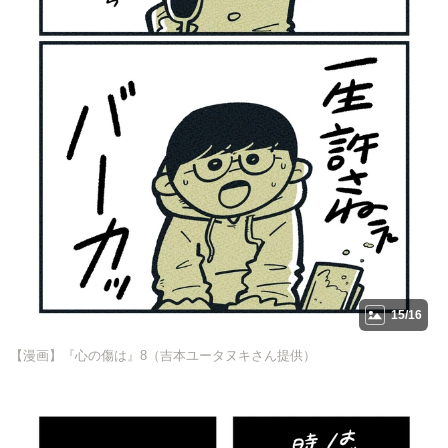
15/16
【漫画】『心の傷は』8（吉本ユータヌキさん提供）