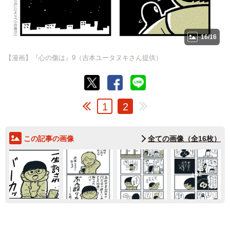
16/16
【漫画】『心の傷は』9（吉本ユータヌキさん提供）
1
2
この記事の画像
全ての画像（全16枚）
12