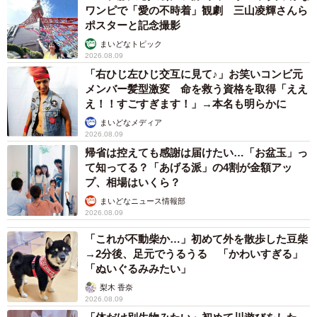
ワンピで「愛の不時着」観劇 三山凌輝さんら
ポスターと記念撮影
まいどなトピック
2026.08.09
「右ひじ左ひじ交互に見て♪」お笑いコンビ元
メンバー髪型激変 命を救う資格を取得「ええ
え！！すごすぎます！」→本名も明らかに
まいどなメディア
2026.08.09
帰省は控えても感謝は届けたい…「お盆玉」っ
て知ってる？「あげる派」の4割が金額アッ
プ、相場はいくら？
まいどなニュース情報部
2026.08.09
「これが不動柴か…」初めて外を散歩した豆柴
→2分後、足元でうるうる 「かわいすぎる」
「ぬいぐるみみたい」
梨木 香奈
2026.08.09