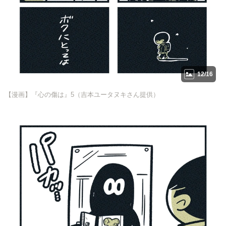
12/16
【漫画】『心の傷は』5（吉本ユータヌキさん提供）