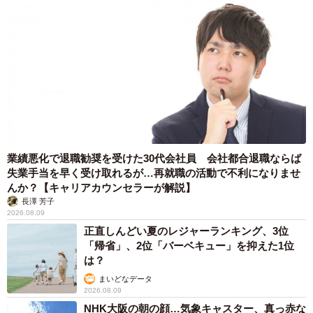
業績悪化で退職勧奨を受けた30代会社員 会社都合退職ならば
失業手当を早く受け取れるが…再就職の活動で不利になりませ
んか？【キャリアカウンセラーが解説】
長澤 芳子
2026.08.09
正直しんどい夏のレジャーランキング、3位
「帰省」、2位「バーベキュー」を抑えた1位
は？
まいどなデータ
2026.08.09
NHK大阪の朝の顔…気象キャスター、真っ赤な