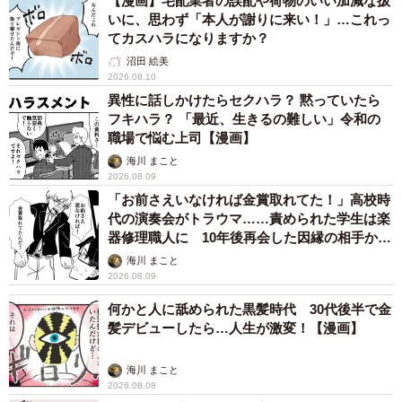
【漫画】宅配業者の誤配や荷物のいい加減な扱
いに、思わず「本人が謝りに来い！」…これっ
てカスハラになりますか？
沼田 絵美
2026.08.10
異性に話しかけたらセクハラ？ 黙っていたら
フキハラ？ 「最近、生きるの難しい」令和の
職場で悩む上司【漫画】
海川 まこと
2026.08.09
「お前さえいなければ金賞取れてた！」高校時
代の演奏会がトラウマ……責められた学生は楽
器修理職人に 10年後再会した因縁の相手から
思わぬ申し出【漫画】
海川 まこと
2026.08.09
何かと人に舐められた黒髪時代 30代後半で金
髪デビューしたら…人生が激変！【漫画】
海川 まこと
2026.08.08