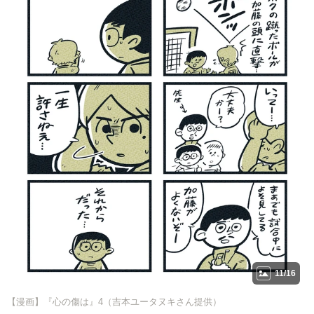
11/16
【漫画】『心の傷は』4（吉本ユータヌキさん提供）