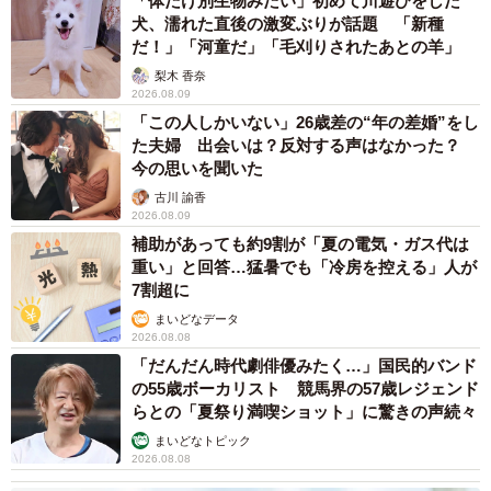
「体だけ別生物みたい」初めて川遊びをした
犬、濡れた直後の激変ぶりが話題 「新種
だ！」「河童だ」「毛刈りされたあとの羊」
梨木 香奈
2026.08.09
「この人しかいない」26歳差の“年の差婚”をし
た夫婦 出会いは？反対する声はなかった？
今の思いを聞いた
古川 諭香
2026.08.09
補助があっても約9割が「夏の電気・ガス代は
重い」と回答…猛暑でも「冷房を控える」人が
7割超に
まいどなデータ
2026.08.08
「だんだん時代劇俳優みたく…」国民的バンド
の55歳ボーカリスト 競馬界の57歳レジェンド
らとの「夏祭り満喫ショット」に驚きの声続々
まいどなトピック
2026.08.08