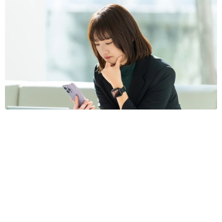
ネット通販で「運営者情報」を見る人は約8割 信頼できるサイ
ト・怪しいサイトの判断基準とは？
まいどなニュース情報部
2026.08.08
「息子を一人にしてきたんです、帰らない
と」 施設に入った90歳母、障害のある60歳次
男との暮らしは行き詰まり…【司法書士の現場
から】
山下 静香
2026.08.08