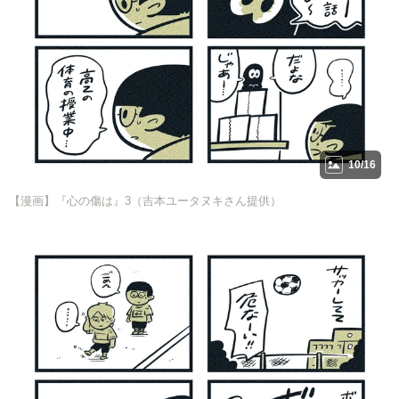
10/16
【漫画】『心の傷は』3（吉本ユータヌキさん提供）