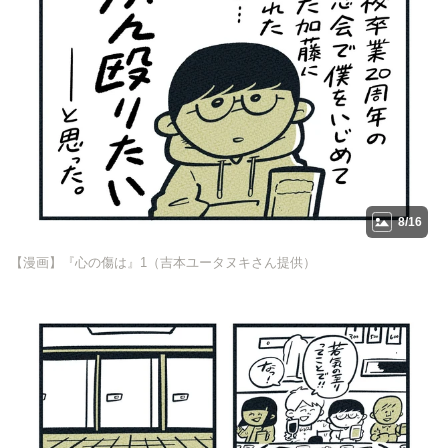
8/16
【漫画】『心の傷は』1（吉本ユータヌキさん提供）