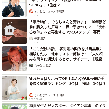
SONG』、1位は？
まいどなニュース情報部
2026.08.10
「事故物件」でもちゃんと売れます 10年ほど
前に購入した戸建て、買い手はつく？ 「売れ
る物件」へと再生する3つのステップ 専門家
が解説
平藤 清刀
2026.08.10
「ここだけの話」 客対応の悩みを担当黒服に
相談したら…他キャストに筒抜け！ 「人の悩
みを簡単に漏洩するとか、サイテー」【現役キ
ャストに取材】
たかなし 亜妖
2026.08.09
疲れた日はサボってOK！みんなが真っ先に手
を抜く家事ランキング 2位は「掃除」1位は？
まいどなニュース情報部
2026.08.09
滋賀が生んだ大スター、ダイアン津田 名字ラ