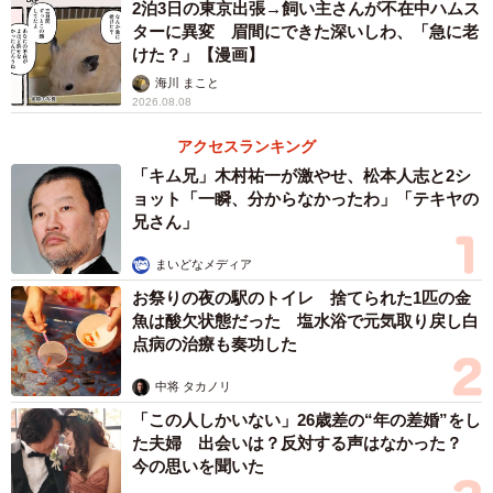
2泊3日の東京出張→飼い主さんが不在中ハムス
ターに異変 眉間にできた深いしわ、「急に老
けた？」【漫画】
海川 まこと
2026.08.08
アクセスランキング
「キム兄」木村祐一が激やせ、松本人志と2シ
ョット「一瞬、分からなかったわ」「テキヤの
兄さん」
まいどなメディア
お祭りの夜の駅のトイレ 捨てられた1匹の金
魚は酸欠状態だった 塩水浴で元気取り戻し白
点病の治療も奏功した
中将 タカノリ
「この人しかいない」26歳差の“年の差婚”をし
た夫婦 出会いは？反対する声はなかった？
今の思いを聞いた