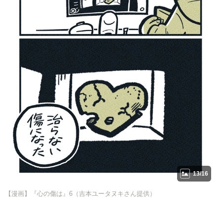
13/16
【漫画】『心の傷は』6（吉本ユータヌキさん提供）