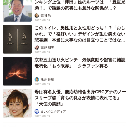
ンキング上位「津田」姓のルーツは 「豊臣兄
弟！」で話題の武将にも意外な関係が…？
森岡 浩
2026.08.09
このトイレ、男性用と女性用どっち！？「おし
ゃれ」で「格好いい」デザインが生む笑えない
悲喜劇 本当に大事なのは目立つことではな
く…
高野 朋美
2026.08.09
京都五山送り火ピンチ 気候変動や獣害に施設
老朽化「もう限界」 クラファン募る
浅井 佳穂
2026.08.09
母は有名女優、慶応幼稚舎出身CBCアナのノー
スリーブ姿「育ちの良さが表情に表れてる」
「天使の笑顔」
まいどなメディア
2026.08.09