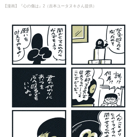
【漫画】『心の傷は』2（吉本ユータヌキさん提供）