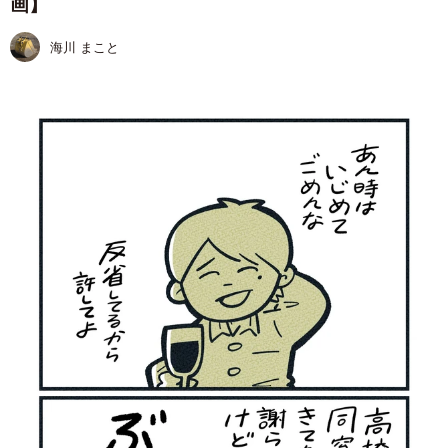
画】
海川 まこと