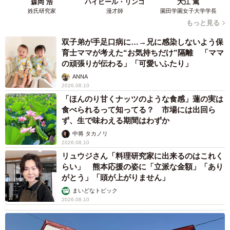
森岡 浩
ハイヒール・リンゴ
大江 篤
姓氏研究家
漫才師
園田学園女子大学学長
もっと見る
双子弟が手足口病に…→兄に感染しないよう保
育士ママが考えた“お気持ちだけ”隔離 「ママ
の頑張りが伝わる」「可愛いふたり」
ANNA
2026.08.10
「ほんのり甘くナッツのような食感」蓮の実は
食べられるって知ってる？ 市場には出回ら
ず、生で味わえる期間はわずか
中将 タカノリ
2026.08.10
リュウジさん「料理研究家に出来るのはこれく
らい」 熊本応援の姿に「立派な金額」「あり
がとう」「頭が上がりません」
まいどなトピック
2026.08.10