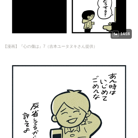
14/16
【漫画】『心の傷は』7（吉本ユータヌキさん提供）