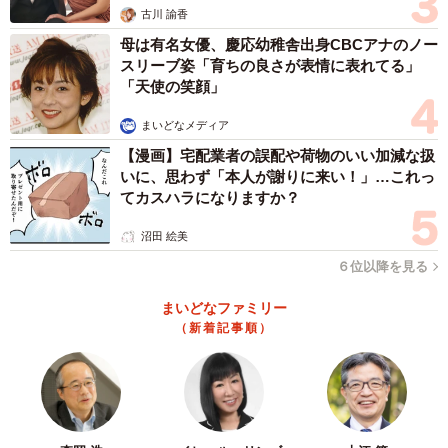
古川 諭香
母は有名女優、慶応幼稚舎出身CBCアナのノー
スリーブ姿「育ちの良さが表情に表れてる」
「天使の笑顔」
まいどなメディア
【漫画】宅配業者の誤配や荷物のいい加減な扱
いに、思わず「本人が謝りに来い！」…これっ
てカスハラになりますか？
沼田 絵美
６位以降を見る
まいどなファミリー
（新着記事順）