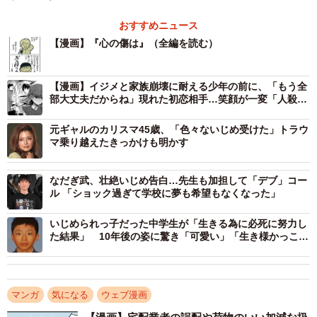
おすすめニュース
【漫画】『心の傷は』（全編を読む）
【漫画】イジメと家族崩壊に耐える少年の前に、「もう全
部大丈夫だからね」現れた初恋相手…笑顔が一変「人殺し
ども」とつぶやく姿に戦慄
元ギャルのカリスマ45歳、「色々ないじめ受けた」トラウ
マ乗り越えたきっかけも明かす
なだぎ武、壮絶いじめ告白…先生も加担して「デブ」コー
ル 「ショック過ぎて学校に夢も希望もなくなった」
いじめられっ子だった中学生が「生きる為に必死に努力し
た結果」 10年後の姿に驚き「可愛い」「生き様かっこい
い」「上白石萌歌さんに似てる」の声も
マンガ
気になる
ウェブ漫画