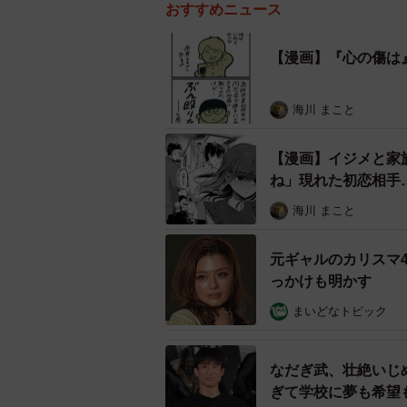
おすすめニュース
【漫画】『心の傷は
海川 まこと
【漫画】イジメと家
ね」現れた初恋相手
海川 まこと
元ギャルのカリスマ
っかけも明かす
まいどなトピック
なだぎ武、壮絶いじ
ぎて学校に夢も希望