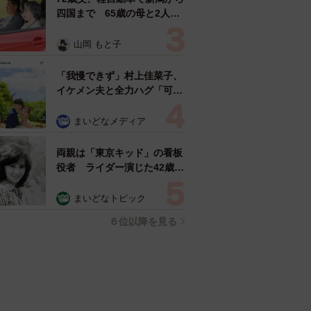
四国まで 65歳の母と2人で
3泊4日の旅 パーキングの休
憩まで分刻み… 「大学生で
山岡 もと子
も組まねえよ！」
「我慢できず」村上佳菜子、
イケメン夫と全力ハグ「可愛
いふたり」「素敵なご夫婦」
まいどなメディア
両親は「東京キッド」の看板
役者 ライダー演じた42歳元
俳優が再婚妻との「ウエディ
ングフォト」計画を明言
まいどなトピック
「センスあるカメラマン求
６位以降を見る
む」