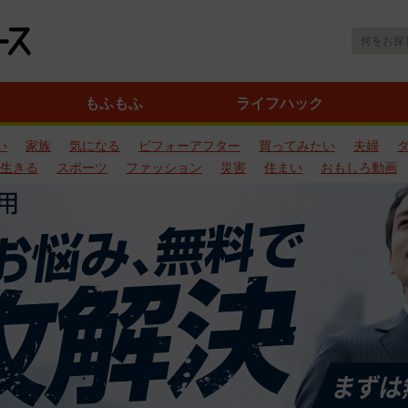
もふもふ
ライフハック
い
家族
気になる
ビフォーアフター
買ってみたい
夫婦
生きる
スポーツ
ファッション
災害
住まい
おもしろ動画