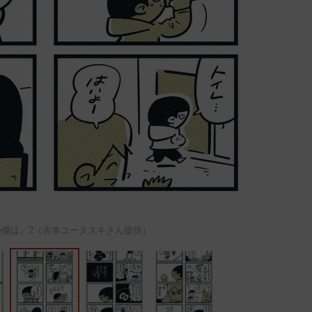
の傷は』2（吉本ユータヌキさん提供）