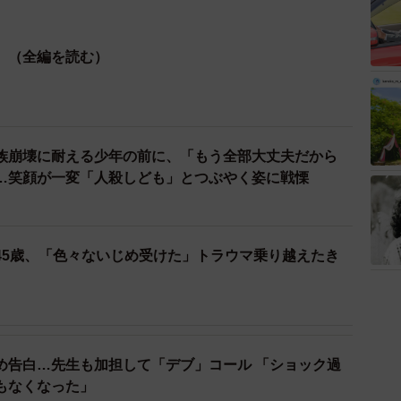
』（全編を読む）
族崩壊に耐える少年の前に、「もう全部大丈夫だから
…笑顔が一変「人殺しども」とつぶやく姿に戦慄
45歳、「色々ないじめ受けた」トラウマ乗り越えたき
め告白…先生も加担して「デブ」コール 「ショック過
もなくなった」