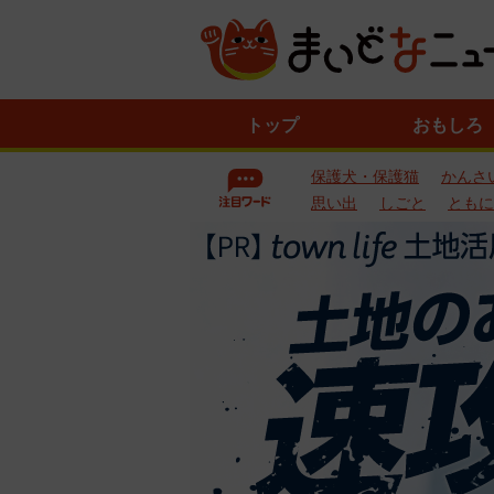
ニ
トップ
おもしろ
ュ
ー
保護犬・保護猫
かんさ
ス
一
思い出
しごと
ともに
覧