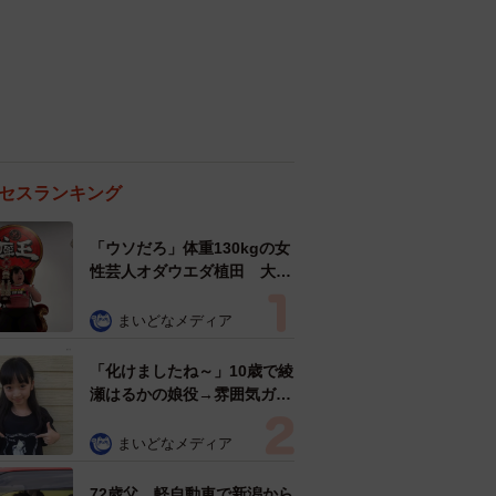
セスランキング
「ウソだろ」体重130kgの女
性芸人オダウエダ植田 大学
時代のほっそり姿に「マジ
で」
まいどなメディア
「化けましたね～」10歳で綾
瀬はるかの娘役→雰囲気ガラ
リの18歳に成長 「メイクで
雰囲気が」「宝塚に入れそ
まいどなメディア
う」
72歳父、軽自動車で新潟から