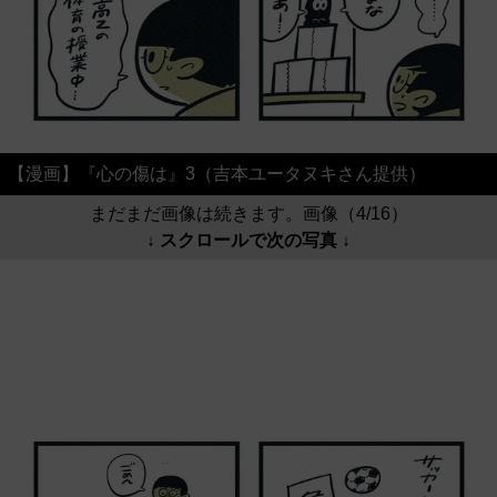
【漫画】『心の傷は』3（吉本ユータヌキさん提供）
まだまだ画像は続きます。画像（4/16）
↓ スクロールで次の写真 ↓