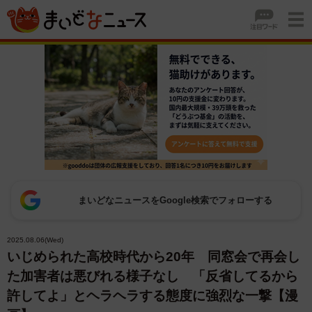
まいどなニュースをGoogle検索でフォローする
2025.08.06(Wed)
いじめられた高校時代から20年 同窓会で再会し
た加害者は悪びれる様子なし 「反省してるから
許してよ」とヘラヘラする態度に強烈な一撃【漫