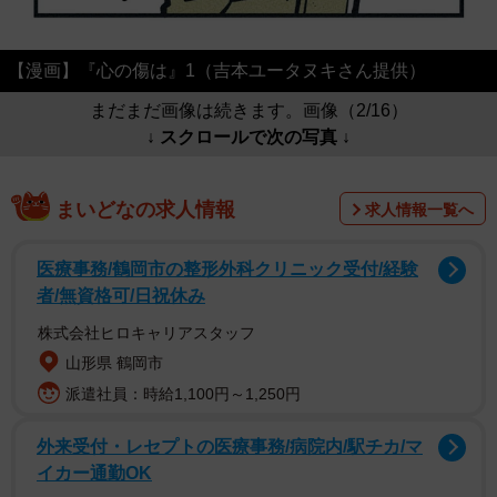
【漫画】『心の傷は』1（吉本ユータヌキさん提供）
まだまだ画像は続きます。画像（2/16）
↓ スクロールで次の写真 ↓
まいどなの求人情報
求人情報一覧へ
医療事務/鶴岡市の整形外科クリニック受付/経験
者/無資格可/日祝休み
株式会社ヒロキャリアスタッフ
山形県 鶴岡市
派遣社員：時給1,100円～1,250円
外来受付・レセプトの医療事務/病院内/駅チカ/マ
イカー通勤OK