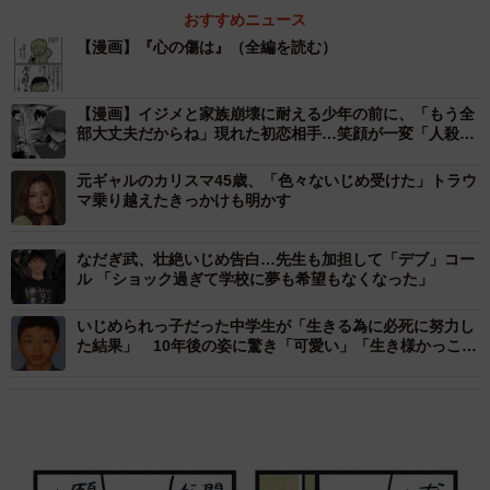
おすすめニュース
【漫画】『心の傷は』（全編を読む）
【漫画】イジメと家族崩壊に耐える少年の前に、「もう全
部大丈夫だからね」現れた初恋相手…笑顔が一変「人殺し
ども」とつぶやく姿に戦慄
元ギャルのカリスマ45歳、「色々ないじめ受けた」トラウ
マ乗り越えたきっかけも明かす
なだぎ武、壮絶いじめ告白…先生も加担して「デブ」コー
ル 「ショック過ぎて学校に夢も希望もなくなった」
いじめられっ子だった中学生が「生きる為に必死に努力し
た結果」 10年後の姿に驚き「可愛い」「生き様かっこい
い」「上白石萌歌さんに似てる」の声も