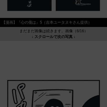
【漫画】『心の傷は』5（吉本ユータヌキさん提供）
まだまだ画像は続きます。画像（6/16）
↓ スクロールで次の写真 ↓