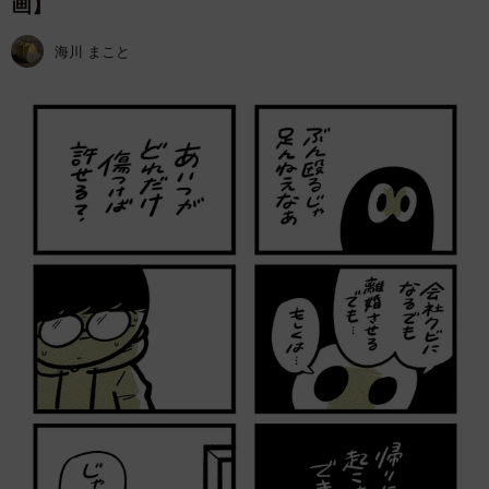
画】
海川 まこと