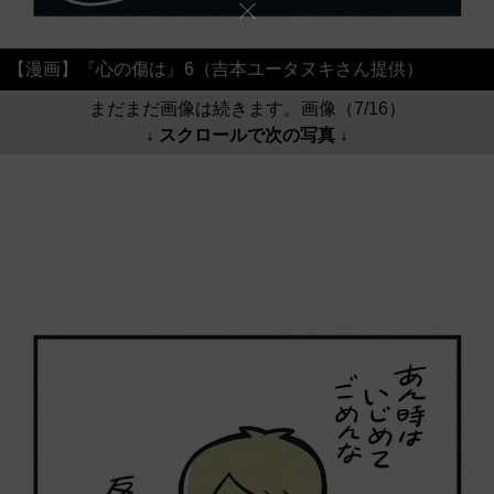
【漫画】『心の傷は』6（吉本ユータヌキさん提供）
まだまだ画像は続きます。画像（7/16）
↓ スクロールで次の写真 ↓