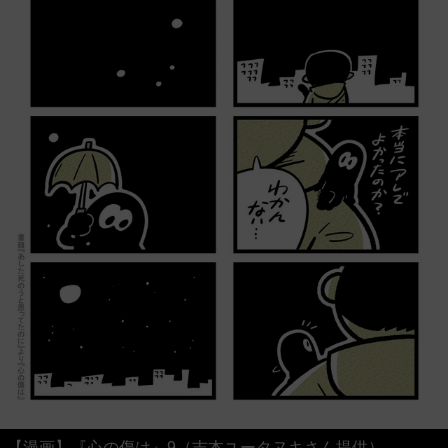
【漫画】『心の傷は』9（吉本ユータヌキさん提供）