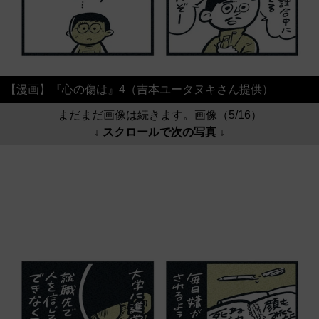
【漫画】『心の傷は』4（吉本ユータヌキさん提供）
まだまだ画像は続きます。画像（5/16）
↓ スクロールで次の写真 ↓