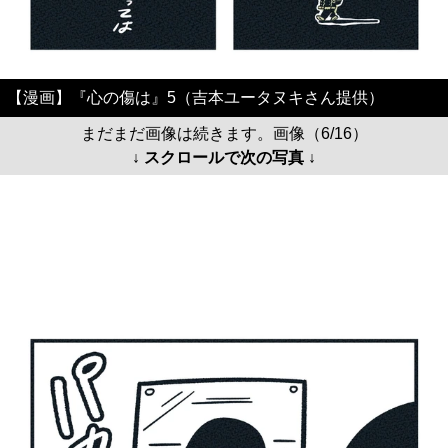
【漫画】『心の傷は』5（吉本ユータヌキさん提供）
まだまだ画像は続きます。画像（6/16）
↓ スクロールで次の写真 ↓