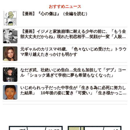
おすすめニュース
【漫画】『心の傷は』（全編を読む）
【漫画】イジメと家族崩壊に耐える少年の前に、「もう全
部大丈夫だからね」現れた初恋相手…笑顔が一変「人殺し
ども」とつぶやく姿に戦慄
元ギャルのカリスマ45歳、「色々ないじめ受けた」トラウ
マ乗り越えたきっかけも明かす
なだぎ武、壮絶いじめ告白…先生も加担して「デブ」コー
ル 「ショック過ぎて学校に夢も希望もなくなった」
いじめられっ子だった中学生が「生きる為に必死に努力し
た結果」 10年後の姿に驚き「可愛い」「生き様かっこい
い」「上白石萌歌さんに似てる」の声も