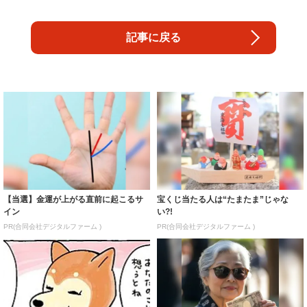
記事に戻る
【当選】金運が上がる直前に起こるサ
宝くじ当たる人は“たまたま”じゃな
イン
い?!
PR(合同会社デジタルファーム )
PR(合同会社デジタルファーム )