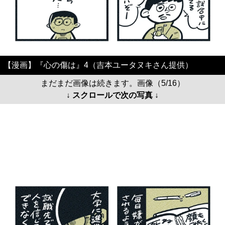
【漫画】『心の傷は』4（吉本ユータヌキさん提供）
まだまだ画像は続きます。画像（5/16）
↓ スクロールで次の写真 ↓