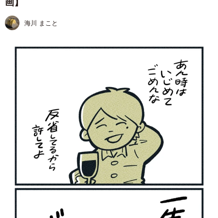
画】
海川 まこと