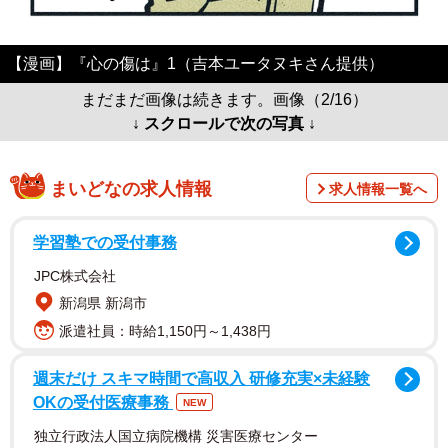
【漫画】『心の傷は』1（吉本ユータヌキさん提供）
まだまだ画像は続きます。画像（2/16）
↓ スクロールで次の写真 ↓
まいどなの求人情報
求人情報一覧へ
学習塾での受付事務
JPC株式会社
新潟県 新潟市
派遣社員：時給1,150円～1,438円
週末だけ スキマ時間で高収入 研修充実×未経験
OKの受付医療事務
NEW
独立行政法人国立病院機構 災害医療センター