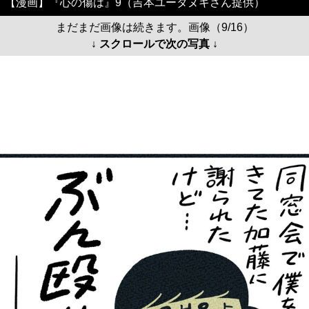
【漫画】『心の傷は』9（吉本ユータヌキさん提供）
まだまだ画像は続きます。画像（9/16）
↓ スクロールで次の写真 ↓