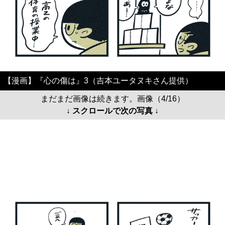
【漫画】『心の傷は』3（吉本ユータヌキさん提供）
まだまだ画像は続きます。画像（4/16）
↓ スクロールで次の写真 ↓