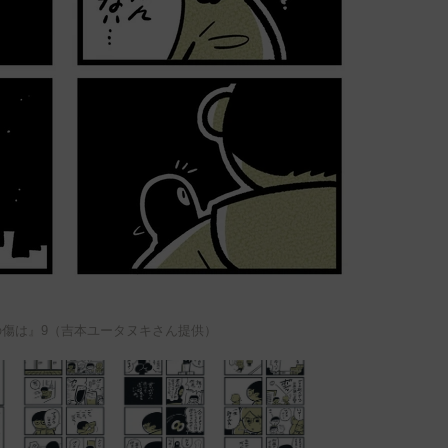
の傷は』9（吉本ユータヌキさん提供）