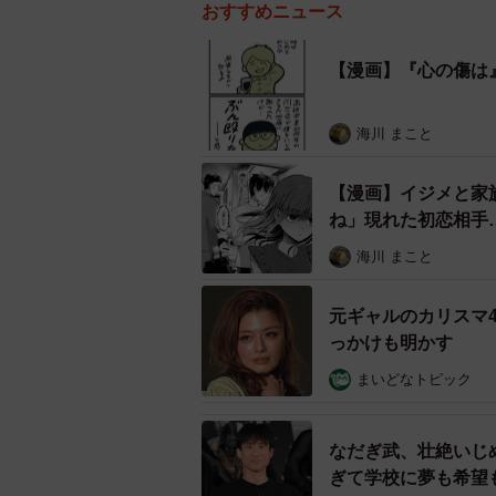
おすすめニュース
【漫画】『心の傷は
海川 まこと
【漫画】イジメと家
ね」現れた初恋相手
海川 まこと
元ギャルのカリスマ
っかけも明かす
まいどなトピック
なだぎ武、壮絶いじ
ぎて学校に夢も希望