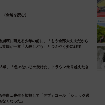
』（全編を読む）
族崩壊に耐える少年の前に、「もう全部大丈夫だから
…笑顔が一変「人殺しども」とつぶやく姿に戦慄
45歳、「色々ないじめ受けた」トラウマ乗り越えたき
め告白…先生も加担して「デブ」コール 「ショック過
もなくなった」