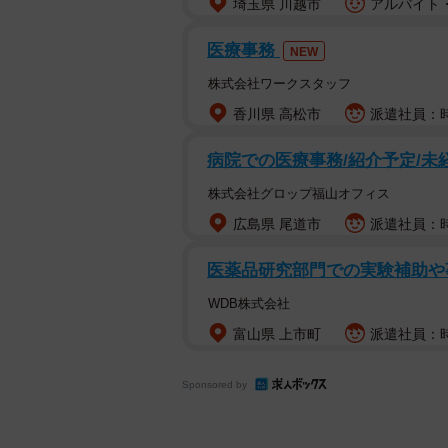
埼玉県 川越市
アルバイト・
医療事務
NEW
株式会社ワークスタッフ
香川県 高松市
派遣社員：時
病院での医療事務/紹介予定/未
株式会社グロップ福山オフィス
広島県 尾道市
派遣社員：時
医薬品研究部門での実験補助や
WDB株式会社
富山県 上市町
派遣社員：時給
Sponsored by