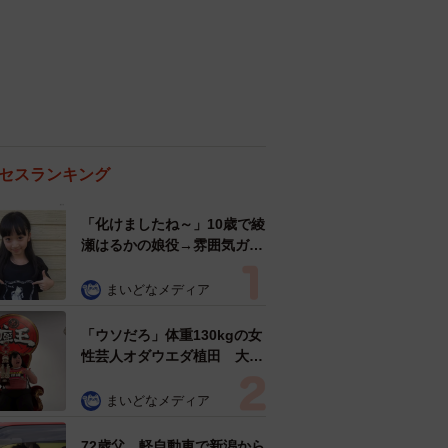
セスランキング
「化けましたね～」10歳で綾
瀬はるかの娘役→雰囲気ガラ
リの18歳に成長 「メイクで
雰囲気が」「宝塚に入れそ
まいどなメディア
う」
「ウソだろ」体重130kgの女
性芸人オダウエダ植田 大学
時代のほっそり姿に「マジ
で」
まいどなメディア
72歳父、軽自動車で新潟から