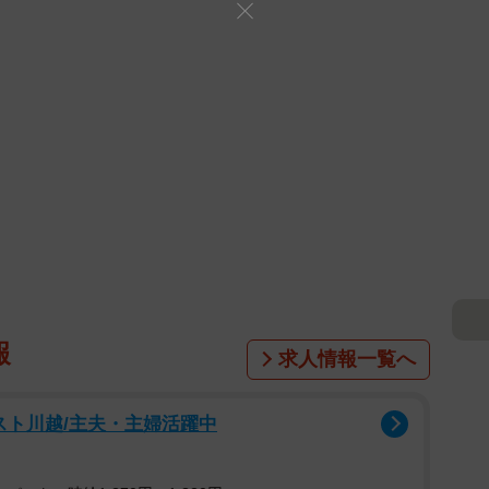
報
求人情報一覧へ
スト川越/主夫・主婦活躍中