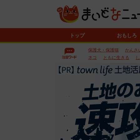
ニ
トップ
おもしろ
ュ
ー
保護犬・保護猫
かんさ
ス
一
ネコ
ともに生きる
し
覧