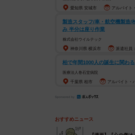
よ、聞かせてくれたら何でもひとつ
愛知県 安城市
アルバイト・
した。主人公はとまどいつつ、当時
製造スタッフ/車・航空機製造/
み 半分は座り作業
株式会社ウイルテック
神奈川県 横浜市
派遣社員：時
柏で年間1000⼈の誕⽣に関わ
医療法人巻石堂病院
千葉県 柏市
アルバイト・パ
Sponsored by
おすすめニュース