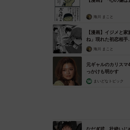
【漫画】『心の傷は
海川 まこと
【漫画】イジメと家
ね」現れた初恋相手
海川 まこと
元ギャルのカリスマ
っかけも明かす
まいどなトピック
なだぎ武、壮絶いじ
ぎて学校に夢も希望
まいどなニュース