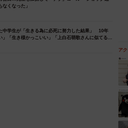
た中学生が「生きる為に必死に努力した結果」 10年
い」「生き様かっこいい」「上白石萌歌さんに似てる」
2/16
う事は大事かもしれません（吉本ユータヌキさん提供）
で自身が蹴ったサッカーボールが加藤に当たってしまっ
アク
が始まったことや、やめてと言っても聞いてもらえず、
します。