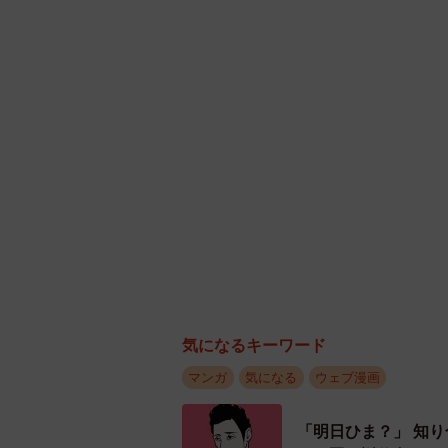
マンガ
気になる
ウェブ漫画
「明日ひま？」 知
きる賢い返信文とは
海川 まこと
「誰かみたいになら
が苦手な娘に教わっ
海川 まこと
木の枝？エアコンの
怖の生きもの【漫画
1人で苦しんだ時
海川 まこと
その経験から主人公は、大学でも就
も1人で苦しんできたのです。「加
なんか忘れてる気が
ない傷になった」と主人公は苦しい