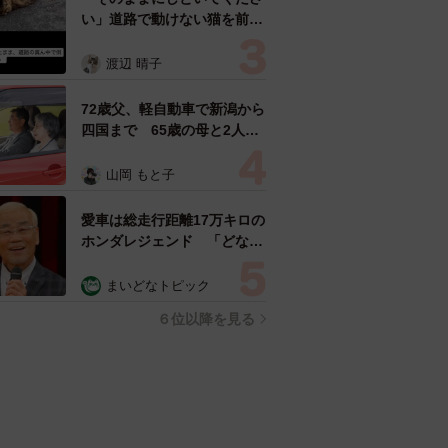
い」道路で動けない猫を前に
返された一言… 懸命に生き
ようとした4日間 「命の重
渡辺 晴子
さはみんな同じ」保護団体代
表の訴え
72歳父、軽自動車で新潟から
四国まで 65歳の母と2人で
3泊4日の旅 パーキングの休
憩まで分刻み… 「大学生で
山岡 もと子
も組まねえよ！」
愛車は総走行距離17万キロの
ホンダレジェンド 「どなた
か欲しい方が居たら」 大御
所漫才師が譲渡の意向
まいどなトピック
６位以降を見る