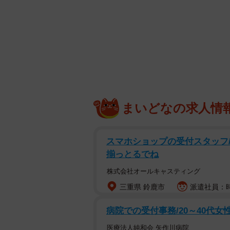
どんなに時間がたっても
まいどなの求人情
同窓会のお酒の席にて「あん時はい
スマホショップの受付スタッフ/
しながら謝ってきた加藤に対面する
揃っとるでね
無言で「ぶん殴りたい」と思う主人
株式会社オールキャスティング
乾杯乾杯！」とまったく反省してい
三重県 鈴鹿市
派遣社員：時
を押し込むように無言でビールを流
病院での受付事務/20～40代女
その後、トイレでひとり舌打ちをし
医療法人純和会 矢作川病院