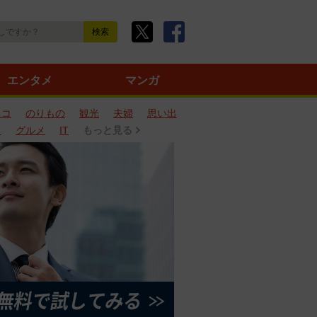
エンタメ
マンガ
ネコ
のりもの
観光
夫婦
思い出
タ
グルメ
IT
もっと見る