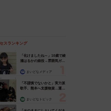
セスランキング
「化けましたね～」10歳で綾
瀬はるかの娘役→雰囲気ガラ
リの18歳に成長 「メイクで
雰囲気が」「宝塚に入れそ
まいどなメディア
う」
「不謹慎でないかと」実力派
歌手、熊本へ支援物資…運搬
トラックの車体デザインにた
めらい 「痛いほど伝わる」
まいどなトピック
「行動され立派」
「そのままにしといてくださ