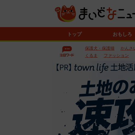
ニ
トップ
おもしろ
ュ
ー
保護犬・保護猫
かんさ
ス
一
くるま
ファッション
覧