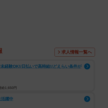
1/16
癒せない傷もある（吉本ユータヌキさん提供）
報
求人情報一覧へ
じめてごめんな、反省してるから許してよ」とヘラヘラ
未経験OK!/日払いで高時給!/どえらい条件が
主人公の描写からストーリーは始まります。
公に対し、「若気の至りってことで！なっ！」「はい、
ない様子の加藤は明るく話し続けます。主人公は気持ち
給1,650円
し込むのでした。
性活躍中
ている主人公の前に「そのイライラの話聞かせてくれ