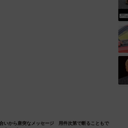
り合いから唐突なメッセージ 用件次第で断ることもで
？【漫画】
2026.08.06
なきゃ」 他人を正解にして生きてきた母親 自己主張
た大切なこと【漫画】
2026.08.06
3/16
送風口から細長いものが… 昼休みの診療所を襲った恐
】
間は戻らない（吉本ユータヌキさん提供）
2026.08.05
職先でも人を信じることができなくなってしまい、いつ
藤にとっては笑い話になったけど、ボクにとっては治ら
する かつ丼ドカ食い、ハンバーガー＆ポテト注文した
胸の内を明かしました。