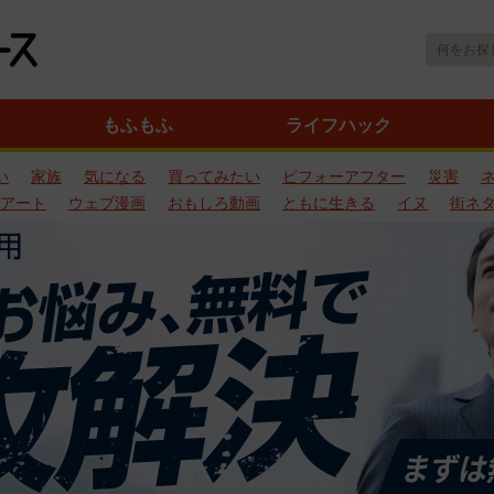
もふもふ
ライフハック
い
家族
気になる
買ってみたい
ビフォーアフター
災害
アート
ウェブ漫画
おもしろ動画
ともに生きる
イヌ
街ネ