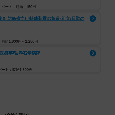
願いを叶えてやるよ」と語りかける謎の生き物が現れま
パート：時給1,150円
の自分の置かれた状況を話し出します。
検査 防衛省向け特殊装置の製造·組立/日勤の
給1,800円～2,250円
る医療事務/巻⽯堂病院
ート：時給1,300円