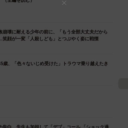
』（全編を読む）
族崩壊に耐える少年の前に、「もう全部大丈夫だから
…笑顔が一変「人殺しども」とつぶやく姿に戦慄
45歳、「色々ないじめ受けた」トラウマ乗り越えたき
め告白…先生も加担して「デブ」コール 「ショック過
もなくなった」