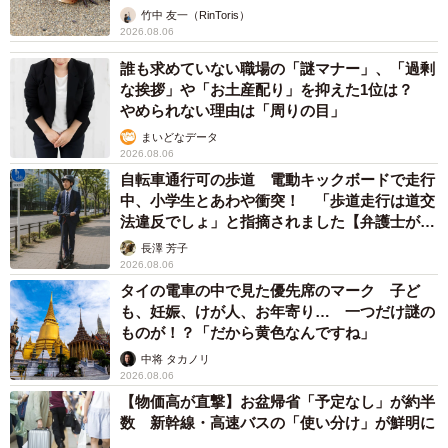
幹線の長野県駅 在来線との乗り継ぎなし→な
ら走れば間に合うんじゃない？ 惜しい位置関
係が反響
中将 タカノリ
2026.08.06
「なんじゃこりゃ！」「ロボ？」大阪・梅田に
そびえる物体の正体は？ 昭和の遺産を調査し
てみた結果…
太田 浩子
2026.08.06
エジプトで自撮りしていたら、ガイドが「撮り
ますよ！」→ノリノリでポーズを取っていた
ら……スマホを返してもらえない 「日本人は
カモ代表かも」「私は6時間で3万円払った」
宮前 晶子
2026.08.06
「LINEのQRコードを添付して」社長をかたる
詐欺メール続々 社員を個人アカウントへ誘導
→最後は不正送金…求められる「だまされる前
提」の対策
井二 かける
2026.08.06
重みも歴史もズッシリ…出雲大社の日本最大級