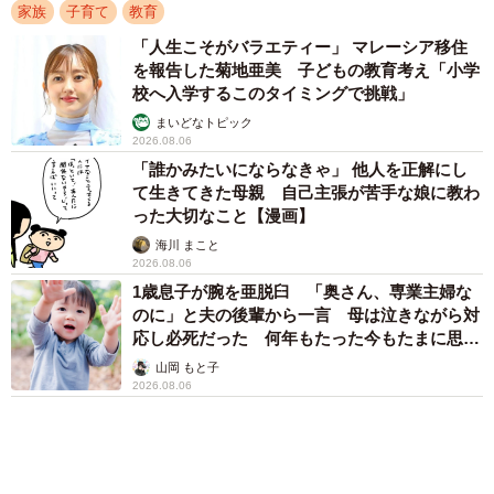
安になって“おせっかいオバサン”に 「何かあ
ってからでは遅い」「声をかけても両親は気づ
かぬまま」
宮前 晶子
2026.08.05
アクセスランキング
「そのままにしといてください」道路で動けな
い猫を前に返された一言… 懸命に生きようと
した4日間 「命の重さはみんな同じ」保護団
体代表の訴え
渡辺 晴子
「不謹慎でないかと」実力派歌手、熊本へ支援
物資…運搬トラックの車体デザインにためら
い 「痛いほど伝わる」「行動され立派」
まいどなトピック
72歳父、軽自動車で新潟から四国まで 65歳の
母と2人で3泊4日の旅 パーキングの休憩まで
分刻み… 「大学生でも組まねえよ！」