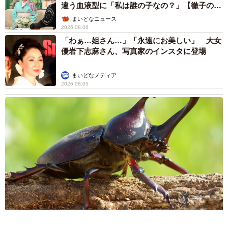
自転車の「ながらスマホ」罰則、6割超が「内
容は知らない」 利用者の意識と実際の法的知
識にギャップ大きく
まいどなニュース情報部
2026.08.05
涼しい「冷感敷きパッド」を気に入った猫さ
ん、”友達”をヨイショヨイショとご招待、毛づ
くろいでおもてなし
椎名 碧
2026.08.05
木の枝？エアコンの送風口から細長いものが…
昼休みの診療所を襲った恐怖の生きもの【漫
画】
海川 まこと
2026.08.05
保護猫カフェでひとりぼっちだった「耳が聞こ
えないシニア猫」と運命の出会い→重度のペッ
トロスで適応障害だった女性の人生が一変
古川 諭香
2026.08.05