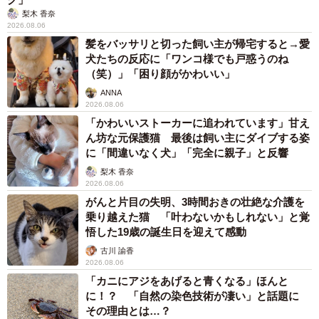
「事故物件」という言葉のイメージにとらわれていませんか？
不動産業者が語る「物件の可能性」を閉ざさないために必要な
こと
平藤 清刀
2026.08.06
東京・千代田区の中央線高架に心ない落書き
歴史ある昌平橋架道橋の被害に怒りの声 「何
も分かってないし、センスも古い」「罰則強化
して」
中将 タカノリ
2026.08.06
もしかすると「下山ダッシュ」 リニア中央新