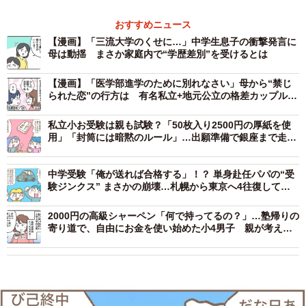
おすすめニュース
【漫画】「三流大学のくせに…」中学生息子の衝撃発言に
母は動揺 まさか家庭内で“学歴差別”を受けるとは
【漫画】「医学部進学のために別れなさい」母から“禁じ
られた恋”の行方は 有名私立+地元公立の格差カップル…
執念の監視と妨害に試される
私立小お受験は親も試験？「50枚入り2500円の厚紙を使
用」「封筒には暗黙のルール」…出願準備で銀座まで走ら
された親の苦悩
中学受験「俺が送れば合格する」！？ 単身赴任パパの“受
験ジンクス” まさかの崩壊…札幌から東京へ4往復して気
づいたこと
2000円の高級シャーペン「何で持ってるの？」…塾帰りの
寄り道で、自由にお金を使い始めた小4男子 親が考え
た“お金のルール”とは