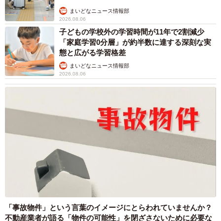
「大しめ縄」が8年ぶり掛けかえ 伝統の「大
撚り合わせ」が28万回超再生「ほんとに圧巻」
まいどなニュース調査部
2026.08.06
「これ全部長野県」海外のような絶景ショット
に感動と反響「離れてからいいところだったん
だって気づいた」
行橋 友
2026.08.06
「ミステリーの女王」と呼ばれた作家の娘は
「2時間サスペンスの女王」 聞いていたのと
違う血液型に「私は誰の子なの？」【徹子の部
屋】
まいどなニュース
2026.08.06
「わぁ…姐さん…」「永遠にお美しい」 大女
優岩下志麻さん、写真家のインスタに登場
まいどなメディア
2026.08.05