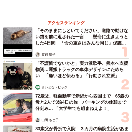
姓氏研究家
漫才師
園田学園女子大学学長
もっと見る
京都駅をぶらぶら→ホームの隅に何やら「ドロ
ン」のポーズをする忍者 この暑い中いったい
なぜ？ 近づいてみたら… 「見つかるなんて
未熟」
中将 タカノリ
2026.08.06
「明日ひま？」 知り合いから唐突なメッセー
ジ 用件次第で断ることもできる賢い返信文と
は？【漫画】
海川 まこと
2026.08.06
飼い主が食べているヨーグルトをもらえなかっ
た犬さん、爆裂に拗ねた顔がかわいすぎ「鼻息
フスフス」「反則レベル」
椎名 碧
2026.08.06