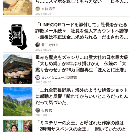
月に施行、かぜ薬を購入した人の約6割が「法
改正を認知」乱用防止の指定成分とは？
まいどなニュース情報部
2026.08.05
紗栄子の長男 18歳のモデル、カジュアルコー
デのおしゃれ近影が「両親のいいとこ取りの美
しいお顔立ち」 9歳に渡英し全寮制カレッジ
で学ぶ
まいどなメディア
2026.08.05
たった50パーツのレゴで作った極小仏壇 ろう
そく、花立て、お供えのご飯、観音開きの扉の
奥には位牌も…「チーンの音が聞こえてきそ
う」
山岡 もと子
2026.08.05
透明感が半端ない！ 「50歳には見えない」
「永遠に綺麗」な内田有紀 ショートヘア＆半
袖白シャツの最強夏コーデ
まいどなメディア
2026.08.05