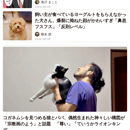
法違反でしょ」と指摘されました【弁護士が解
説】
長澤 芳子
2026.08.06
タイの電車の中で見た優先席のマーク 子ど
も、妊娠、けが人、お年寄り… 一つだけ謎の
ものが！？「だから黄色なんですね」
中将 タカノリ
2026.08.06
【物価高が直撃】お盆帰省「予定なし」が約半
数 新幹線・高速バスの「使い分け」が鮮明に
まいどなニュース情報部
2026.08.06
子どもの学校外の学習時間が11年で2割減少
「家庭学習0分層」が約半数に達する深刻な実
態と広がる学習格差
まいどなニュース情報部
2026.08.06