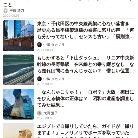
「ふざけてません…真剣です」京都の老舗和菓子店 次はカブ
トムシの幼虫 職人が手がけたゲテモノ和菓子 見事な造形に
「気持ち悪いくらいリアル」
中将 タカノリ
2026.08.05
【漫画】中学受験のリアル「あの子、最近見な
いね」…御三家を目指していたはずの家庭が消
えていく 限界を迎えた子を目の当りに
松波 穂乃圭
2026.08.05
市販薬のオーバードーズ対策で改正薬機法が5