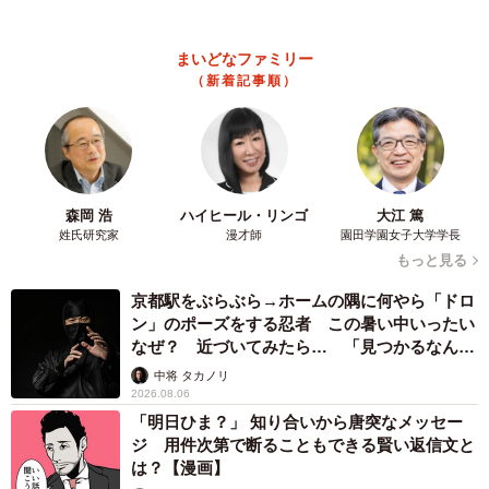
に「間違いなく犬」「完全に親子」と反響
梨木 香奈
2026.08.06
がんと片目の失明、3時間おきの壮絶な介護を
乗り越えた猫 「叶わないかもしれない」と覚
悟した19歳の誕生日を迎えて感動
古川 諭香
2026.08.06
「カニにアジをあげると青くなる」ほんと
に！？ 「自然の染色技術が凄い」と話題に
その理由とは…？
竹中 友一（RinToris）
2026.08.06
誰も求めていない職場の「謎マナー」、「過剰
な挨拶」や「お土産配り」を抑えた1位は？
やめられない理由は「周りの目」
まいどなデータ
2026.08.06
自転車通行可の歩道 電動キックボードで走行
中、小学生とあわや衝突！ 「歩道走行は道交