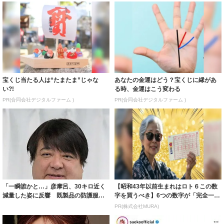
宝くじ当たる人は“たまたま”じゃな
あなたの金運はどう？宝くじに縁があ
い?!
る時、金運はこう変わる
PR(合同会社デジタルファーム )
PR(合同会社デジタルファーム )
「一瞬誰かと…」彦摩呂、30キロ近く
【昭和43年以前生まれはロト６この数
減量した姿に反響 既製品の防護服が
字を買うべき】6つの数字が「完全一
着られると...
致」する方...
PR(株式会社MURA)