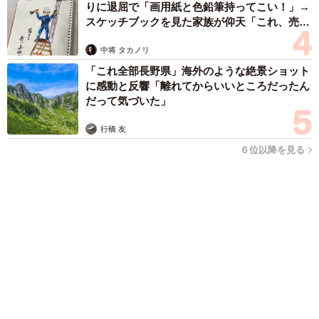
コガネムシを見つめる猫とパパ、偶然生まれた神々しい構図が
「宗教画のよう」と話題 「尊い」「ていうかライオンキン
グ」
梨木 香奈
2026.08.06
髪をバッサリと切った飼い主が帰宅すると→愛
犬たちの反応に「ワンコ様でも戸惑うのね
（笑）」「困り顔がかわいい」
ANNA
2026.08.06
「かわいいストーカーに追われています」甘え
ん坊な元保護猫 最後は飼い主にダイブする姿