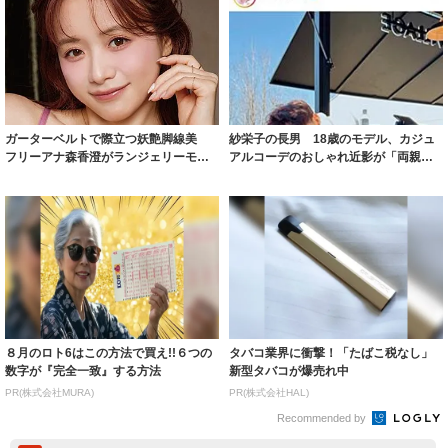
ガーターベルトで際立つ妖艶脚線美
紗栄子の長男 18歳のモデル、カジュ
フリーアナ森香澄がランジェリーモデ
アルコーデのおしゃれ近影が「両親の
ルに ｢PE...
いいとこ取...
８月のロト6はこの方法で買え!!６つの
タバコ業界に衝撃！「たばこ税なし」
数字が『完全一致』する方法
新型タバコが爆売れ中
PR(株式会社MURA)
PR(株式会社HAL)
Recommended by