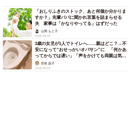
山岡 もと子
83歳父が骨折で入院 ３カ月の病院生活があま
りに退屈で「画用紙と色鉛筆持ってこい！」→
スケッチブックを見た家族が仰天「これ、売れ
ますよ…」
中将 タカノリ
「これ全部長野県」海外のような絶景ショット
に感動と反響「離れてからいいところだったん
だって気づいた」
行橋 友
６位以降を見る
まいどなファミリー
（新着記事順）
森岡 浩
ハイヒール・リンゴ
大江 篤