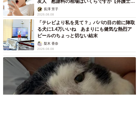
友人 慰謝料の相場はいくらですか【弁護士が
解説】
長澤 芳子
2026.08.08
「テレビより私を見て？」パパの目の前に陣取
る犬に1.4万いいね あまりにも健気な熱烈ア
ピールのちょっと切ない結末
梨木 香奈
2026.08.08
ボロボロで不細工なおじいちゃん猫に一目惚れ エイズだし手