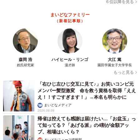
６位以降を見る
まいどなファミリー
2/5
（新着記事順）
出願の際に感じた 理不尽なこと・不合理なこと
は
受験の出願の際に感じた 理不尽なこと・不合理なことは
森岡 浩
ハイヒール・リンゴ
大江 篤
ありますか？ 保護者たちに聞きました。
姓氏研究家
漫才師
園田学園女子大学学長
もっと見る
▼30代・千葉県・女性
「右ひじ左ひじ交互に見て♪」お笑いコンビ元
メンバー髪型激変 命を救う資格を取得「ええ
え！！すごすぎます！」→本名も明らかに
息子の小学校受験のために、小学校の願書を準備するので
まいどなメディア
すが、ある志望校は「郵送もネットもダメ、直接来てくだ
2026.08.09
さい」というアナログっぷり。さらには「番号が早いほど
帰省は控えても感謝は届けたい…「お盆玉」っ
有利らしい」という噂を耳にして、早朝から並びました。
て知ってる？「あげる派」の4割が金額アッ
プ、相場はいくら？
学校に着いたら、案の定の長蛇の列。「ああ、やっぱりみ
まいどなニュース情報部