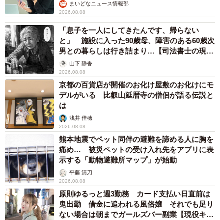
まいどなニュース情報部
す。そのために、親が知り合いやコネを駆使して推薦状を
2026.08.08
集めることに奔走し、結局は「関係者」の力が試験の結果
「息子を一人にしてきたんです、帰らない
を左右するような世界です。願書出願の時も、「ここはこ
と」 施設に入った90歳母、障害のある60歳次
う書いたほうがいい」とか「これはこうしないといけな
男との暮らしは行き詰まり…【司法書士の現場
から】
い」と塾から色々言われて、「そこまで学校はみてる？」
山下 静香
2026.08.08
と思う反面、ささいなことで落ちたら嫌だという気持ちが
京都の百貨店が開催のお化け屋敷のお化けにモ
あり、全部従いました。
デルがいる 比叡山延暦寺の僧侶が語る伝説と
は
浅井 佳穂
2026.08.08
熊本地震でペット同伴の避難を諦める人に胸を
痛め… 被災ペットの受け入れ先をアプリに表
示する「動物避難所マップ」が始動
平藤 清刀
2026.08.08
原則ゆるっと週3勤務 カード支払い日直前は
鬼出勤 借金に追われる風俗嬢 それでも足り
ない場合は朝までガールズバー副業【現役キャ