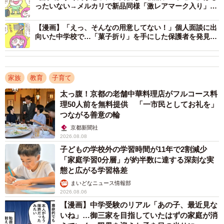
ったいない→メルカリで新品同様「激レアマーク入り」を
ゲット！ 中古市場に高まる注目
厚紙を求めて、文具探しの旅
【漫画】「えっ、そんなの用意してない！」個人面談に出
次の驚きは、出願用紙の「厚紙指定」でした。学校のホー
向いた中学校で…「菓子折り」を手にした保護者を発見
はたして先生に“心付け”は必要なのか？
ムページからダウンロードできる願書ですが、その用紙に
はなんと「厚紙160g/㎡」という指定が。「なんで普通のコ
ピー用紙ではダメなの？」合理性を重んじるSさんは理解に
家族
教育
子育て
苦しみました。
太っ腹！京都の老舗中華料理店がフルコース料
理50人前を無料提供 「一市民としてお礼を」
つながる善意の輪
半信半疑で近所の文具店を訪れたものの、取り扱いがあり
京都新聞社
ません。焦るSさんの頭に浮かんだのは、銀座にある某・老
2026.08.08
舗文房具専門店。ここしかないと決断し、わざわざ銀座ま
子どもの学校外の学習時間が11年で2割減少
で足を運ぶことにしました。
「家庭学習0分層」が約半数に達する深刻な実
態と広がる学習格差
まいどなニュース情報部
無事に目当ての厚紙を手に入れたものの、驚いたのはその
2026.08.06
価格。50枚入りで2500円。しかも、必要なのはたったの1
【漫画】中学受験のリアル「あの子、最近見な
枚なのに…まるで「厚紙の罠」に引っかかったかのような
いね」…御三家を目指していたはずの家庭が消