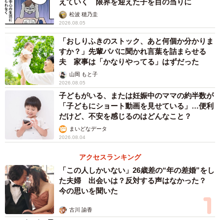
えていく 限界を迎えた子を目の当りに
気分です。
松波 穂乃圭
2026.08.05
やっと自宅に戻り、厚紙をプリンターに入れて印刷を試み
「おしりふきのストック、あと何個か分かりま
ましたが、厚すぎる紙は自宅用のプリンターで印刷するこ
すか？」先輩パパに聞かれ言葉を詰まらせる
とはできませんでした。
夫 家事は「かなりやってる」はずだった
山岡 もと子
さらに、出願用の書類を郵送する封筒は、Sさんは無難に茶
2026.08.05
封筒で良いと思っていました。しかし、後から聞いた話
子どもがいる、または妊娠中のママの約半数が
「子どもにショート動画を見せている」…便利
で、「暗黙の了解」とされている封筒が存在するというの
だけど、不安を感じるのはどんなこと？
です。ふたたび銀座の老舗文房具専門店に問い合わせる
まいどなデータ
と、「〇〇小学校の出願用の専用封筒がございます」との
2026.08.04
こと。これには、思わずため息が出ました。「見た目も大
アクセスランキング
事」ですが、封筒については学校からの指定はなかったの
「この人しかいない」26歳差の“年の差婚”をし
に、お受験界隈には「暗黙の了解」があったなんて。ここ
た夫婦 出会いは？反対する声はなかった？
今の思いを聞いた
まで来ると、何かの別の試験を受けている気分です。
古川 諭香
これだけの準備をして、願書を提出したとしても、倍率の