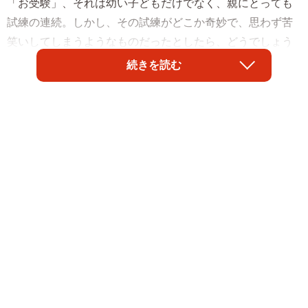
「お受験」、それは幼い子どもだけでなく、親にとっても
試練の連続。しかし、その試練がどこか奇妙で、思わず苦
笑いしてしまうようなものだったとしたら、どうでしょう
か。Sさんが遭遇したのは、まさにそんな「ありえない」エ
続きを読む
ピソードでした。
健康診断書の費用に驚愕
海外生活が長かった共働きのSさん夫妻、またいつ夫の海外
赴任があるかわかりません。来年小学校入学を控える長女
を、海外赴任に理解がある私立小学校へ入学させたほうが
いいと考えSさん夫妻は「お受験」に挑むことにしました。