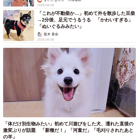
んな考えることは一緒か」とちょっとげんなりしつつ、耐
2026.08.09
えて並びました。1時間半くらいは待ったでしょうか。その
「これが不動柴か…」初めて外を散歩した豆柴
間も気が抜けませんでした。だって、もしかして「待って
→2分後、足元でうるうる 「かわいすぎる」
「ぬいぐるみみたい」
る姿勢までチェックされてるんじゃないか？」なんて不安
梨木 香奈
がよぎり、姿勢をピンとしてました。会社を休んで、早朝
2026.08.09
から列に並び、姿勢も気にしながら1時間半…。正直、疲れ
ました。願書を一枚手に入れるだけでここまで大変だと
は。
▼40代・神奈川県・男性
昨年、息子の小学校受験で、ある私立小学校に出願するこ
とになりました。その学校は非常に厳しいことで有名で、
出願書類にも細かいルールがありました。特に驚いたの
は、書類の記入が全て親の手書きでなければならないとい
「体だけ別生物みたい」初めて川遊びをした犬、濡れた直後の
う点です。
激変ぶりが話題 「新種だ！」「河童だ」「毛刈りされたあと
の羊」