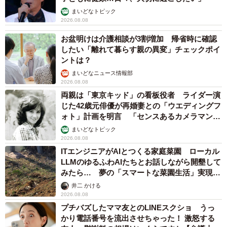
まいどなトピック
2026.08.08
お盆明けは介護相談が3割増加 帰省時に確認
したい「離れて暮らす親の異変」チェックポイ
ントは？
まいどなニュース情報部
2026.08.08
両親は「東京キッド」の看板役者 ライダー演
じた42歳元俳優が再婚妻との「ウエディングフ
ォト」計画を明言 「センスあるカメラマン求
む」
まいどなトピック
2026.08.08
ITエンジニアがAIとつくる家庭菜園 ローカル
LLMのゆるふわAIたちとお話しながら開墾して
みたら… 夢の「スマートな菜園生活」実現な
るか
井二 かける
2026.08.08
プチバズしたママ友とのLINEスクショ うっ
かり電話番号を流出させちゃった！ 激怒する