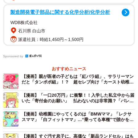
してもらうことにしました。
製造開発電子部品に関する化学分析/化学分析
WDB株式会社
そこでSさんは、驚きます。健康診断書を書いてもらうの
石川県 白山市
に、その費用は1件あたり6000円。ちょっと高いと感じま
派遣社員：時給1,450円～1,500円
したが、仕方ありません。
受験予定の学校が4校あったため、それぞれの学校用に追加
Sponsored by
で健康診断書を作成してもらうことになりました。追加料
おすすめニュース
金は1校あたり3000円。合計で15000円の出費です。すでに
【漫画】親が医者の子どもは「紅バラ組」、サラリーマン
痛い出費でしたが、これで安心して出願できると思ってい
だと「タンポポ組」！？ 超セレブ向け「カースト幼稚
園」に入ってしまって大後悔
たのです。
【漫画】「一口20万円」に衝撃！！入学した私立中から届
いた「寄付金のお願い」 払わないのは非常識？「バレた
ら…裏で噂されるかな？」
ところが、後日、受験予定の学校のひとつが、特定の用紙
【漫画】幼稚園にやってくるのは「BMWママ」「レクサ
を指定していることが発覚。指定された用紙での再作成に
スママ」「白フィットママ」…“乗ってる車種”で誰かを識
は、再び6000円の作成料がかかりました。この時点で、合
別するママ友に脱帽
計21000円も健康診断書となりました。
【漫画】すぐ汚す息子に、高価な「新品ランドセル」はも