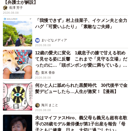
【弁護士が解説】
長澤 芳子
2026.08.08
「我慢できず」村上佳菜子、イケメン夫と全力
ハグ「可愛いふたり」「素敵なご夫婦」
まいどなメディア
2026.08.08
12歳の愛犬に変化 1歳息子の膝で甘える初め
て見せる姿に反響 これまで「見守る立場」だ
ったのに…「頭ポンポンが愛に満ちている」
「尊…」
梨木 香奈
2026.08.08
何かと人に舐められた黒髪時代 30代後半で金
髪デビューしたら…人生が激変！【漫画】
海川 まこと
2026.08.08
夫はマイファスHiro、義父母も義兄も超有名歌
手の28歳モデル兼俳優が第1子出産を報告「母
子ともに健康…日々、大切に過ごしたい」