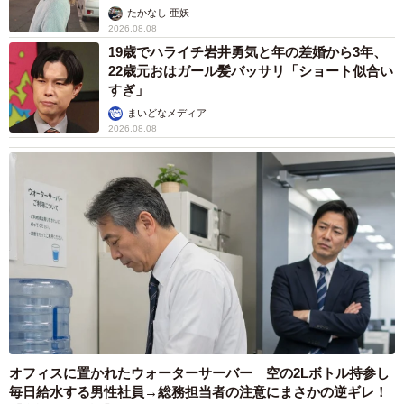
ストに取材】
たかなし 亜妖
2026.08.08
19歳でハライチ岩井勇気と年の差婚から3年、
22歳元おはガール髪バッサリ「ショート似合い
すぎ」
まいどなメディア
2026.08.08
オフィスに置かれたウォーターサーバー 空の2Lボトル持参し
毎日給水する男性社員→総務担当者の注意にまさかの逆ギレ！