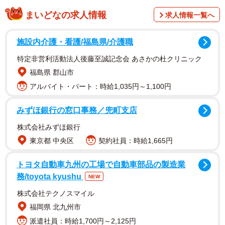
まいどなの求人情報
求人情報一覧へ
施設内介護・看護/福島県/介護職
特定非営利活動法人後藤至誠記念会 あさかの杜クリニック
福島県 郡山市
初めての小学校受験。一般的に受験塾への入塾は遅くとも
アルバイト・パート：時給1,035円～1,100円
試験の1年前、つまり年中の秋ごろといわれています。しか
みずほ銀行の窓口事務／兜町支店
し、周りではお受験をする人も少なく、Sさん夫妻が入塾を
決めたのは、長女が年長の春でした。
株式会社みずほ銀行
東京都 中央区
契約社員：時給1,665円
慣れない塾生活と家庭では縄跳びや運動の練習、ペーパー
トヨタ自動車九州の工場で自動車部品の製造業
テスト対策は1日60枚もの問題をこなします。夏には学校別
務/toyota kyushu
NEW
模擬テストが始まり、面接や体操、行動観察でのふるまい
株式会社テクノスマイル
の練習もあり、駆けずり回りました。夏が過ぎ、出願に向
福岡県 北九州市
けた最初の関門は、受験のために必要な健康診断書の取得
派遣社員：時給1,700円～2,125円
です。Sさんはかかりつけ医にお願いして健康診断書を作成