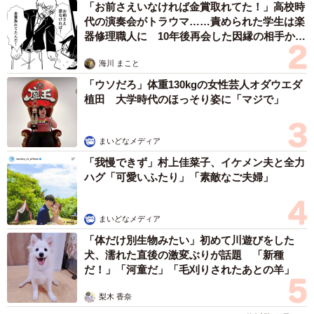
「お前さえいなければ金賞取れてた！」高校時
高い人気私立小学校なので、ご縁がないことも当然ありま
代の演奏会がトラウマ……責められた学生は楽
す。ふと頭をよぎったのは、もし不合格だった場合、この
器修理職人に 10年後再会した因縁の相手から
思わぬ申し出【漫画】
厚紙の願書や家族写真は一体どうなるのだろう？というこ
海川 まこと
と。シュレッダーされ捨てられてしまうのか、それとも何
「ウソだろ」体重130kgの女性芸人オダウエダ
か別の用途に使われるのか…なんとも言えないもやもやがS
植田 大学時代のほっそり姿に「マジで」
さんを襲いました。
まいどなメディア
「我慢できず」村上佳菜子、イケメン夫と全力
ハグ「可愛いふたり」「素敵なご夫婦」
まいどなメディア
「体だけ別生物みたい」初めて川遊びをした
犬、濡れた直後の激変ぶりが話題 「新種
だ！」「河童だ」「毛刈りされたあとの羊」
梨木 香奈