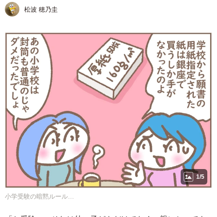
松波 穂乃圭
1/5
小学受験の暗黙ルール…