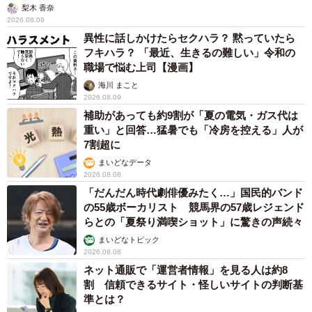
梨木 香奈
最初は簡単だろうと思っていたのですが、書き始めてすぐ
2026.08.09
にその難しさに気付きました。いつもパソコンを使ってい
異性に話しかけたらセクハラ？ 黙っていたら
フキハラ？ 「最近、生きるの難しい」令和の
るので、手書きということに慣れておらず、書き始めると
職場で悩む上司【漫画】
震える手。漢字も忘れていたりして、横にスマホをおいて
海川 まこと
漢字を確認しながら書きました。ほんの少しの誤字や修正
2026.08.09
も許されず、間違えたら最初から書き直さなければならな
補助があっても約9割が「夏の電気・ガス代は
重い」と回答…猛暑でも「冷房を控える」人が
いというプレッシャーがありました。何度も何度も書き直
7割超に
しているうちに、手が疲れてしまい、正直ストレスが溜ま
まいどなデータ
りました。慎重に書き、ようやく書類が完成したときは、
2026.08.08
朝の4時でした。
「だんだん時代劇俳優みたく…」国民的バンド
の55歳ボーカリスト 競馬界の57歳レジェンド
らとの「夏祭り満喫ショット」に驚きの声続々
▼40代・東京都・女性
まいどなトピック
2026.08.08
娘が受験をしました。一部の学校では、公式には推薦状を
ネット通販で「運営者情報」を見る人は約8
求めていないにもかかわらず、実際には「有力者からの推
割 信頼できるサイト・怪しいサイトの判断基
準とは？
薦状」が合否に影響を与えるという噂が立つことがありま