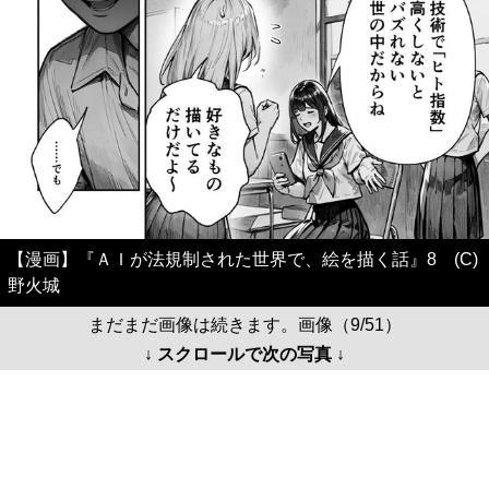
【漫画】『ＡＩが法規制された世界で、絵を描く話』8 (C)
野火城
まだまだ画像は続きます。画像（9/51）
↓ スクロールで次の写真 ↓