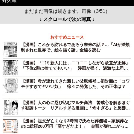
野火城
まだまだ画像は続きます。画像（3/51）
↓ スクロールで次の写真 ↓
おすすめニュース
【漫画】これから訪れるであろう未来の話？…「AIが法規
制された世界で、絵を描く話」全編を読む
【漫画】「ゴミ新人には、ニコニコしながら放置が正解」
「下位2割は捨ててもいい」 漫画が描く、過激な上司
の“指導論”にネット騒然
【漫画】母が連れてきた新しい父親候補…初対面は「コワ
モテすぎてヤバい奴」 徐々に発覚した、その正体は？
【漫画】人の心に忍び込むマルチ商法 警戒心を解きほぐ
す勧誘トーク リアルすぎる漫画に「怖すぎる」と反響
続々
【漫画】祖父が亡くなり3時間で決めた葬儀場→家族葬な
のに総額200万円「高すぎだよ！」 金額が膨れ上がった
リアルな理由は…「事前準備が大切です」