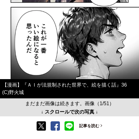
【漫画】『ＡＩが法規制された世界で、絵を描く話』36
(C)野火城
まだまだ画像は続きます。画像（1/51）
↓ スクロールで次の写真 ↓
記事を読む