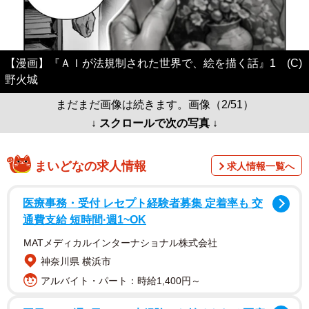
【漫画】『ＡＩが法規制された世界で、絵を描く話』1 (C)
野火城
まだまだ画像は続きます。画像（2/51）
↓ スクロールで次の写真 ↓
まいどなの求人情報
求人情報一覧へ
医療事務・受付 レセプト経験者募集 定着率も 交
通費支給 短時間·週1~OK
MATメディカルインターナショナル株式会社
神奈川県 横浜市
アルバイト・パート：時給1,400円～