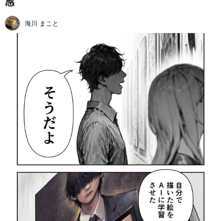
感
海川 まこと