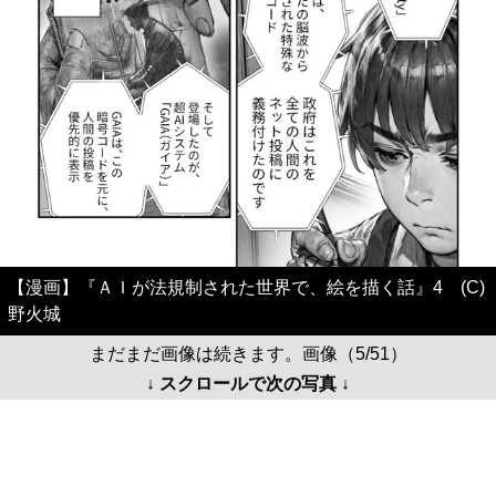
【漫画】『ＡＩが法規制された世界で、絵を描く話』4 (C)
野火城
まだまだ画像は続きます。画像（5/51）
↓ スクロールで次の写真 ↓