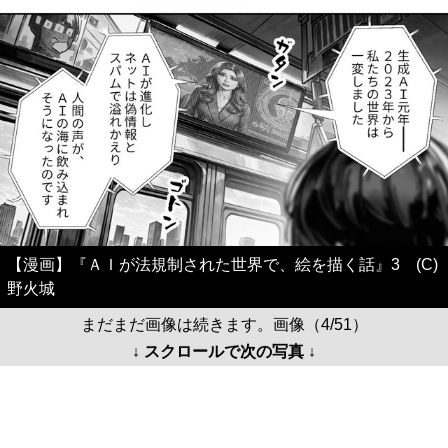
【漫画】『ＡＩが法規制された世界で、絵を描く話』3 (C)
野火城
まだまだ画像は続きます。画像（4/51）
↓ スクロールで次の写真 ↓