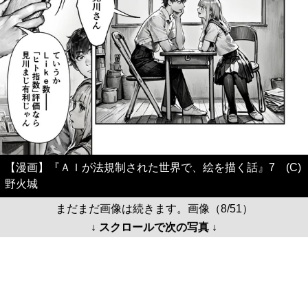
【漫画】『ＡＩが法規制された世界で、絵を描く話』7 (C)
野火城
まだまだ画像は続きます。画像（8/51）
↓ スクロールで次の写真 ↓