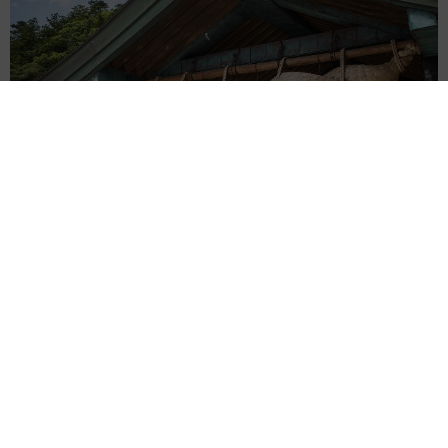
重みも歴史もズッシリ…出雲大社の日本最大級「大しめ縄」が8
年ぶり掛けかえ 伝統の「大撚り合わせ」が28万回超再生「ほ
んとに圧巻」
まいどなニュース調査部
2026.08.06
「これ全部長野県」海外のような絶景ショット
に感動と反響「離れてからいいところだったん
だって気づいた」
行橋 友
2026.08.06
「わぁ…姐さん…」「永遠にお美しい」 大女
優岩下志麻さん、写真家のインスタに登場