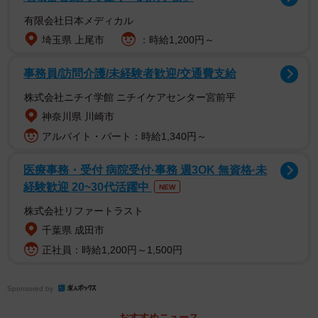
有限会社日本メディカル
埼玉県 上尾市
：時給1,200円～
事務員/訪問介護/未経験者歓迎/交通費支給
株式会社ニチイ学館 ニチイケアセンター宮前平
神奈川県 川崎市
アルバイト・パート：時給1,340円～
医療事務・受付 病院受付·事務 週3OK 無資格·未
同作は、母親に紹介された新しい父親とのエピソードを子
経験歓迎 20~30代活躍中
NEW
ども視点で描いた作品です。ある日突然、息子であるリュ
株式会社リファートラスト
ウに「会ってほしい人がいる」と告げ、母親がひとりの男
千葉県 成田市
性を自宅に連れてきます。そこで紹介されたのは、ド派手
正社員：時給1,200円～1,500円
な金髪にピアスをつけ額の横には傷まであるとてもコワモ
テな男性だったのです。
Sponsored by
その見た目から「コイツは絶対ヤバい！！」と、一瞬怯え
おすすめニュース