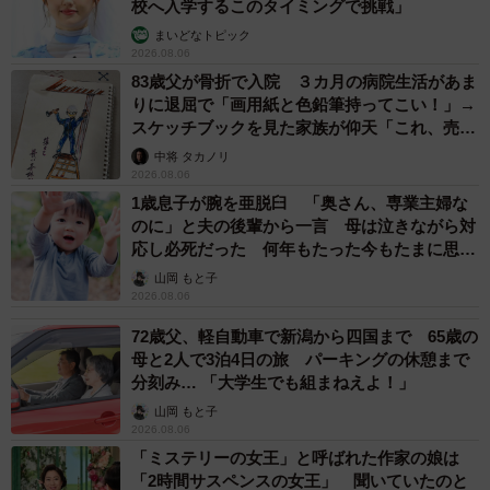
校へ入学するこのタイミングで挑戦」
まいどなトピック
2026.08.06
83歳父が骨折で入院 ３カ月の病院生活があま
りに退屈で「画用紙と色鉛筆持ってこい！」→
スケッチブックを見た家族が仰天「これ、売れ
ますよ…」
中将 タカノリ
2026.08.06
2/32
1歳息子が腕を亜脱臼 「奥さん、専業主婦な
のに」と夫の後輩から一言 母は泣きながら対
見た目は怖いけどすごくやさしい新しい父親 (C)横山了一
応し必死だった 何年もたった今もたまに思い
出し…
山岡 もと子
ー本作を思いついたきっかけは何だったのでしょうか？
2026.08.06
72歳父、軽自動車で新潟から四国まで 65歳の
数年前Xで「見た目に反して実は優しい」といったキャラク
母と2人で3泊4日の旅 パーキングの休憩まで
ターがなんとなく流行っていたので、自分なりにそのあた
分刻み… 「大学生でも組まねえよ！」
りのジャンルを狙った感じです。実際にとても好評をいた
山岡 もと子
だきました。
2026.08.06
「ミステリーの女王」と呼ばれた作家の娘は
「2時間サスペンスの女王」 聞いていたのと
ー「どちらかの家庭が崩壊する漫画」や「戦国コミケ」も