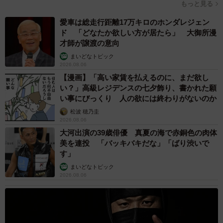
もっと見る
最近は「どちらかが〇〇」シリーズが好評なので、いろい
愛車は総走行距離17万キロのホンダレジェン
ろと展開しております。ジャンル的に少し不穏な方が受け
ド 「どなたか欲しい方が居たら」 大御所漫
才師が譲渡の意向
が良いですね（笑）。
まいどなトピック
2026.08.06
ー最後に読者へのメッセージをお願いします。
【漫画】「高い家賃を払えるのに、まだ欲し
い？」高級レジデンスの七夕飾り、書かれた願
各SNSやブログの方でいろいろな作品を載せておりますの
い事にびっくり 人の欲には終わりがないのか
で、楽しんでいただけたら嬉しいです。
松波 穂乃圭
2026.08.06
大河出演の39歳俳優 真夏の海で赤銅色の肉体
＜横山了一さん 関連情報＞
美を連投 「バッキバキだな」「ばり渋いで
▽X（旧Twitter）
す」
https://x.com/yokoyama_bancho
まいどなトピック
2026.08.06
▽ブログ
https://t.co/Nwl5pjVSpu
▽「家にやってきた父親が明らかに凶悪すぎる」のつづき
（Kindle版）