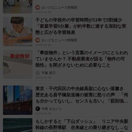
まいどなニュース情報部
2026.08.06
子どもの学校外の学習時間が11年で2割減少
「家庭学習0分層」が約半数に達する深刻な実
態と広がる学習格差
まいどなニュース情報部
2026.08.06
「事故物件」という言葉のイメージにとらわれ
ていませんか？ 不動産業者が語る「物件の可
能性」を閉ざさないために必要なこと
平藤 清刀
2026.08.06
東京・千代田区の中央線高架に心ない落書き
歴史ある昌平橋架道橋の被害に怒りの声 「何
も分かってないし、センスも古い」「罰則強化
して」
中将 タカノリ
2026.08.06
もしかすると「下山ダッシュ」 リニア中央新
幹線の長野県駅 在来線との乗り継ぎなし→な