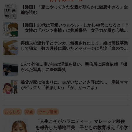
るリュウでした。しかし話してみると、とても優しく母や
【漫画】「家にやってきた父親が明らかに凶悪すぎる」全
編を読む
周りの人々を気遣い大切にできる人だとわかり、打ち解け
ていく様子が描かれています。
【漫画】20代は可愛いツルツル→しかし40代になると！？
女性の「パンツ事情」に共感爆発 女子力か履き心地
か…揺れる心
読者からも見た目とのギャップがありすぎたあまり、「こ
再婚夫の連れ子とケンカ…無視されたまま、娘は高校卒業
れは人を見た目で判断しちゃいけないいい例だね」「なん
して独立 数カ月後に届いたメッセージに号泣「血のつな
でこんなにいい奴なのか気になる！」など、コメントがい
がりは関係ない」「素敵な娘さん」
くつも寄せられています。そこで、作者の横山了一さんに
1人で外泊…妻が夫の浮気を疑い、興信所に調査依頼 「撮
同作誕生のきっかけや反響などについて話を伺いました。
られた写真」にSNS爆笑
義父が家に泊まりに、夫がいないとき呼ばれ… 産後ママ
がビックリ「羨ましい」「か、かっこよ」
おもしろ
家族
ウェブ漫画
「人生こそがバラエティー」 マレーシア移住
を報告した菊地亜美 子どもの教育考え「小学