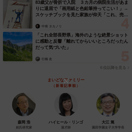
83歳父が骨折で入院 ３カ月の病院生活があま
りに退屈で「画用紙と色鉛筆持ってこい！」→
母親のことをどう思っていることを聞いたらこの圧迫感 (C)横山了一
スケッチブックを見た家族が仰天「これ、売れ
ますよ…」
中将 タカノリ
「これ全部長野県」海外のような絶景ショット
に感動と反響「離れてからいいところだったん
だって気づいた」
行橋 友
６位以降を見る
まいどなファミリー
（新着記事順）
4/32
しかし気持ちいいぐらいの笑顔で返答 (C)横山了一
ーさまざまな漫画の投稿が話題となっていますが、周りか
森岡 浩
ハイヒール・リンゴ
大江 篤
らの反響などはいかがでしょうか？
姓氏研究家
漫才師
園田学園女子大学学長