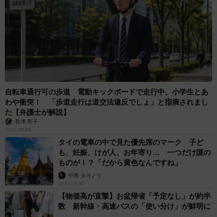
自転車通行可の歩道 電動キックボードで走行中、小学生とあ
わや衝突！ 「歩道走行は道交法違反でしょ」と指摘されまし
た【弁護士が解説】
長澤 芳子
2026.08.06
タイの電車の中で見た優先席のマーク 子ど
も、妊娠、けが人、お年寄り… 一つだけ謎の
ものが！？「だから黄色なんですね」
中将 タカノリ
2026.08.06
【物価高が直撃】お盆帰省「予定なし」が約半
数 新幹線・高速バスの「使い分け」が鮮明に