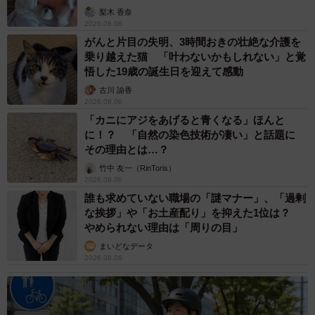
梨木 香奈
2026.08.06
がんと片目の失明、3時間おきの壮絶な介護を
乗り越えた猫 「叶わないかもしれない」と覚
悟した19歳の誕生日を迎えて感動
古川 諭香
2026.08.06
「カニにアジをあげると青くなる」ほんと
に！？ 「自然の染色技術が凄い」と話題に
その理由とは…？
竹中 友一（RinToris）
2026.08.06
誰も求めていない職場の「謎マナー」、「過剰
な挨拶」や「お土産配り」を抑えた1位は？
やめられない理由は「周りの目」
まいどなデータ
2026.08.06