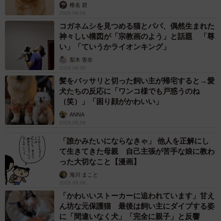
椎名 碧
2026.08.06
コガネムシを見つめる猫とパパ、偶然生まれた
神々しい構図が「宗教画のよう」と話題 「尊
い」「ていうかライオンキング」
梨木 香奈
2026.08.06
髪をバッサリと切った飼い主が帰宅すると→愛
犬たちの反応に「ワンコ様でも戸惑うのね
（笑）」「困り顔がかわいい」
ANNA
2026.08.06
「誰かみたいにならなきゃ」 他人を正解にし
て生きてきた母親 自己主張が苦手な娘に教わ
った大切なこと【漫画】
海川 まこと
2026.08.06
「かわいいストーカーに追われています」甘え
ん坊な元保護猫 最後は飼い主にダイブする姿
に「間違いなく犬」「完全に親子」と反響