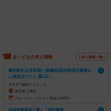
1/32
見た目が怖すぎる新しい父親に恐れるリュウ (C)横山了一
しかし、はじめの印象とは違う一面が見えたりすること
で、実はこんな人だったんだと驚いたり、相手をもっと深
まいどなの求人情報
求人情報一覧へ
く知り、その人が持つ魅力に惹かれていくこともあるはず
です。そんな見た目とのギャップの面白さを取り入れた漫
歯科衛生士/非常勤/一般歯科/担当制/受付業務な
し/衛生士パート 週1日～
画「家にやってきた父親が明らかに凶悪すぎる」がX（旧
Twitter）に投稿され、406万件以上のインプレッションを獲
タキザワ歯科クリニック
得し注目を集めています。
東京都 江東区
アルバイト・パート：時給1,400円～
地域密着薬局で働く「調剤事務」