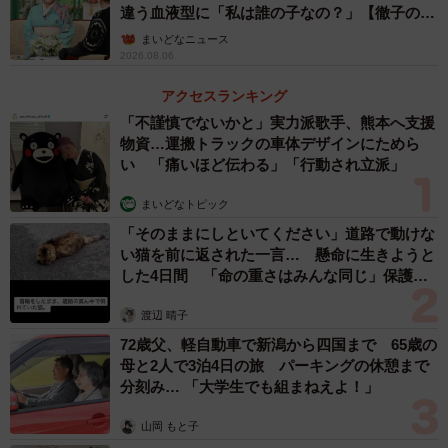
違う血液型に「私は誰の子なの？」【徹子の部
同作と同様にギャップが楽しい作品ですが、これらの作品
屋】
まいどなニュース
作りで大事にしているポイントがあればお聞かせくださ
2026.08.06
い。
アクセスランキング
「不謹慎でないかと」実力派歌手、熊本へ支援
キャラクターに相反する要素を入れつつも、読者にどこか
物資…運搬トラックの車体デザインにためら
愛されるところを作るようにしています。性格がただエキ
い 「痛いほど伝わる」「行動され立派」
セントリックなだけでも共感は得られないと思いますの
まいどなトピック
で…
「そのままにしといてください」道路で動けな
い猫を前に返された一言… 懸命に生きようと
した4日間 「命の重さはみんな同じ」保護団
体代表の訴え
渡辺 晴子
72歳父、軽自動車で新潟から四国まで 65歳の
母と2人で3泊4日の旅 パーキングの休憩まで
分刻み… 「大学生でも組まねえよ！」
山岡 もと子
3/32