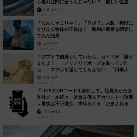
ら走れば間に合うんじゃない？ 惜しい位置関
係が反響
中将 タカノリ
2026.08.06
「なんじゃこりゃ！」「ロボ？」大阪・梅田に
そびえる物体の正体は？ 昭和の遺産を調査し
てみた結果…
太田 浩子
2026.08.06
エジプトで自撮りしていたら、ガイドが「撮り
ますよ！」→ノリノリでポーズを取っていた
ら……スマホを返してもらえない 「日本人は
カモ代表かも」「私は6時間で3万円払った」
宮前 晶子
2026.08.06
「LINEのQRコードを添付して」社長をかたる
詐欺メール続々 社員を個人アカウントへ誘導
→最後は不正送金…求められる「だまされる前
提」の対策
井二 かける
2026.08.06