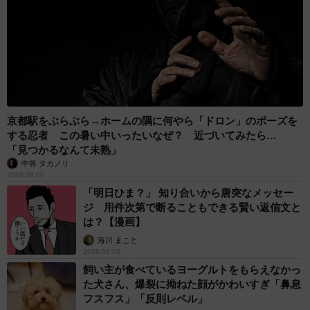
https://amzn.to/49qmSRH
京都駅をぶらぶら→ホームの隅に何やら「ドロン」のポーズを
する忍者 この暑い中いったいなぜ？ 近づいてみたら…
「見つかるなんて未熟」
中将 タカノリ
2026.08.06
「明日ひま？」 知り合いから唐突なメッセー
ジ 用件次第で断ることもできる賢い返信文と
は？【漫画】
海川 まこと
2026.08.06
飼い主が食べているヨーグルトをもらえなかっ
た犬さん、爆裂に拗ねた顔がかわいすぎ「鼻息
フスフス」「反則レベル」