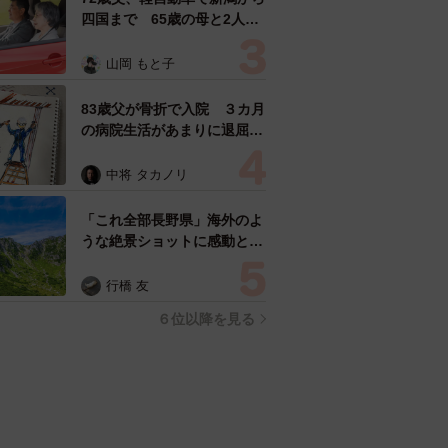
四国まで 65歳の母と2人で
3泊4日の旅 パーキングの休
憩まで分刻み… 「大学生で
山岡 もと子
も組まねえよ！」
83歳父が骨折で入院 ３カ月
の病院生活があまりに退屈で
「画用紙と色鉛筆持ってこ
い！」→スケッチブックを見
中将 タカノリ
た家族が仰天「これ、売れま
すよ…」
「これ全部長野県」海外のよ
うな絶景ショットに感動と反
響「離れてからいいところだ
ったんだって気づいた」
行橋 友
６位以降を見る