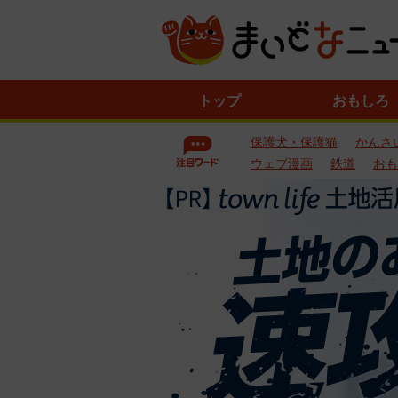
ニ
トップ
おもしろ
ュ
ー
保護犬・保護猫
かんさ
ス
一
ウェブ漫画
鉄道
おも
覧