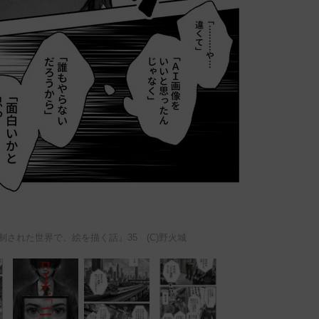
された世界で、絵を描く話』35 (C)野火城