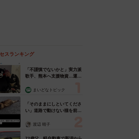
セスランキング
「不謹慎でないかと」実力派
歌手、熊本へ支援物資…運搬
トラックの車体デザインにた
めらい 「痛いほど伝わる」
まいどなトピック
「行動され立派」
「そのままにしといてくださ
い」道路で動けない猫を前に
返された一言… 懸命に生き
ようとした4日間 「命の重
渡辺 晴子
さはみんな同じ」保護団体代
表の訴え
72歳父、軽自動車で新潟から