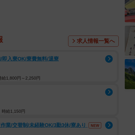
報
求人情報一覧へ
即入寮OK/寮費無料/退寮
1,800円～2,250円
時給1,150円
業/交替制/未経験OK/3勤3休/寮あり
NEW