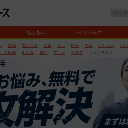
もふもふ
ライフハック
い
家族
気になる
災害
ネコ
観光
夫婦
のりもの
思い
しろ動画
街ネタ
事件
アニメ
子育て
もっと見る