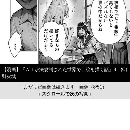
【漫画】『ＡＩが法規制された世界で、絵を描く話』8 (C)
野火城
まだまだ画像は続きます。画像（8/51）
↓ スクロールで次の写真 ↓