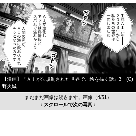
【漫画】『ＡＩが法規制された世界で、絵を描く話』3 (C)
野火城
まだまだ画像は続きます。画像（4/51）
↓ スクロールで次の写真 ↓