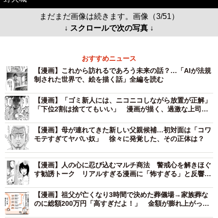
まだまだ画像は続きます。画像（3/51）
↓ スクロールで次の写真 ↓
おすすめニュース
【漫画】これから訪れるであろう未来の話？…「AIが法規
制された世界で、絵を描く話」全編を読む
【漫画】「ゴミ新人には、ニコニコしながら放置が正解」
「下位2割は捨ててもいい」 漫画が描く、過激な上司
の“指導論”にネット騒然
【漫画】母が連れてきた新しい父親候補…初対面は「コワ
モテすぎてヤバい奴」 徐々に発覚した、その正体は？
【漫画】人の心に忍び込むマルチ商法 警戒心を解きほぐ
す勧誘トーク リアルすぎる漫画に「怖すぎる」と反響
続々
【漫画】祖父が亡くなり3時間で決めた葬儀場→家族葬な
のに総額200万円「高すぎだよ！」 金額が膨れ上がった
リアルな理由は…「事前準備が大切です」