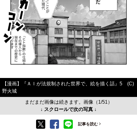
【漫画】『ＡＩが法規制された世界で、絵を描く話』5 (C)
野火城
まだまだ画像は続きます。画像（1/51）
↓ スクロールで次の写真 ↓
記事を読む