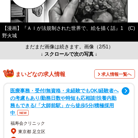
【漫画】『ＡＩが法規制された世界で、絵を描く話』1 (C)
野火城
まだまだ画像は続きます。画像（2/51）
↓ スクロールで次の写真 ↓
まいどなの求人情報
求人情報一覧へ
医療事務・受付/無資格・未経験でもOK/経験者へ
の考慮もあり/勤務日数や時短も応相談!扶養内勤
務もできる/「大師前駅」から徒歩5分/積極採用
中
NEW
福寿会クリニック
東京都 足立区