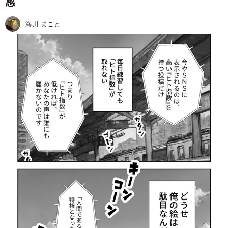
感
海川 まこと