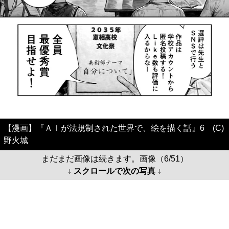
【漫画】『ＡＩが法規制された世界で、絵を描く話』6 (C)
野火城
まだまだ画像は続きます。画像（6/51）
↓ スクロールで次の写真 ↓