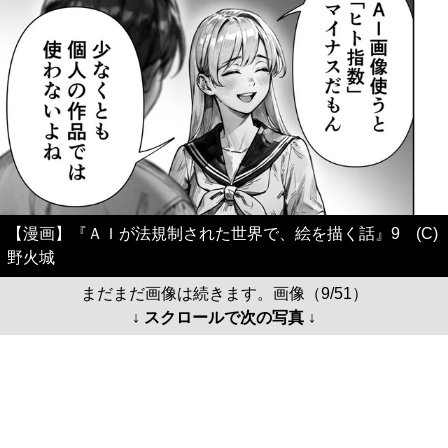
【漫画】『ＡＩが法規制された世界で、絵を描く話』9 (C)
野火城
まだまだ画像は続きます。画像（9/51）
↓ スクロールで次の写真 ↓