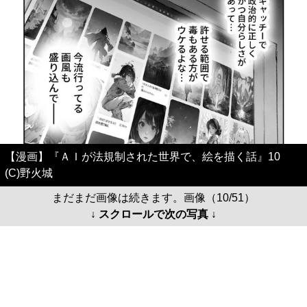
【漫画】『ＡＩが法規制された世界で、絵を描く話』10
(C)野火城
まだまだ画像は続きます。画像（10/51）
↓ スクロールで次の写真 ↓