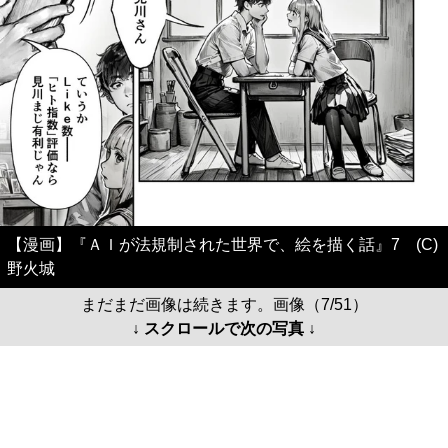
【漫画】『ＡＩが法規制された世界で、絵を描く話』7 (C)
野火城
まだまだ画像は続きます。画像（7/51）
↓ スクロールで次の写真 ↓