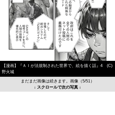
【漫画】『ＡＩが法規制された世界で、絵を描く話』4 (C)
野火城
まだまだ画像は続きます。画像（5/51）
↓ スクロールで次の写真 ↓