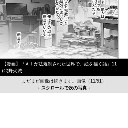
【漫画】『ＡＩが法規制された世界で、絵を描く話』11
(C)野火城
まだまだ画像は続きます。画像（11/51）
↓ スクロールで次の写真 ↓