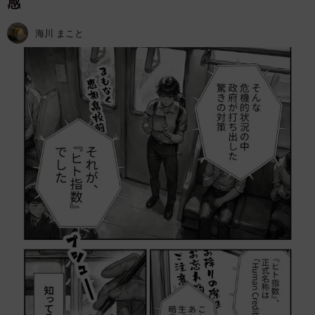
感
海川 まこと