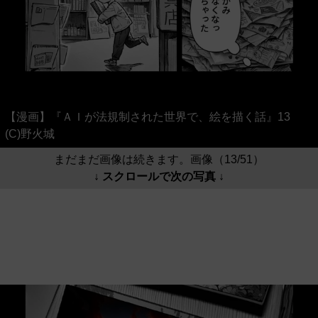
【漫画】『ＡＩが法規制された世界で、絵を描く話』13
(C)野火城
まだまだ画像は続きます。画像（13/51）
↓ スクロールで次の写真 ↓