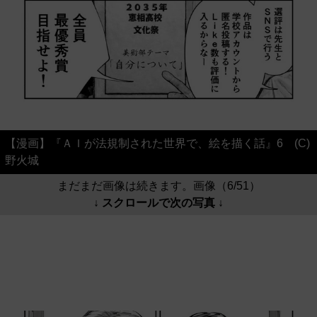
【漫画】『ＡＩが法規制された世界で、絵を描く話』6 (C)
野火城
まだまだ画像は続きます。画像（6/51）
↓ スクロールで次の写真 ↓