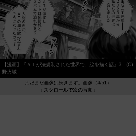
【漫画】『ＡＩが法規制された世界で、絵を描く話』3 (C)
野火城
まだまだ画像は続きます。画像（4/51）
↓ スクロールで次の写真 ↓