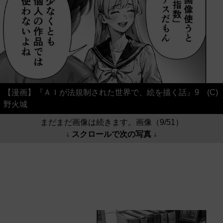
【漫画】『ＡＩが法規制された世界で、絵を描く話』9 (C)
野火城
まだまだ画像は続きます。画像（9/51）
↓ スクロールで次の写真 ↓