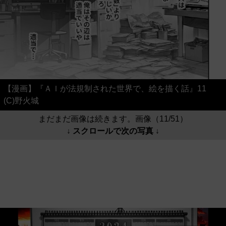
【漫画】『ＡＩが法規制された世界で、絵を描く話』11
(C)野火城
まだまだ画像は続きます。画像（11/51）
↓ スクロールで次の写真 ↓