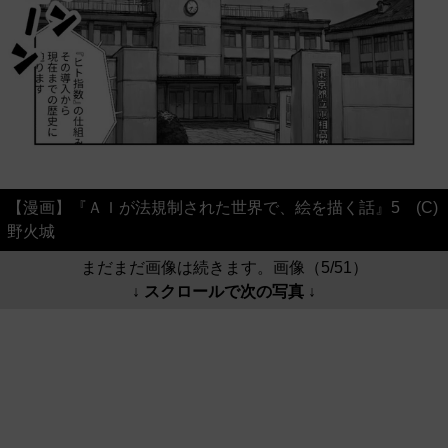
【漫画】『ＡＩが法規制された世界で、絵を描く話』5 (C)
野火城
まだまだ画像は続きます。画像（5/51）
↓ スクロールで次の写真 ↓