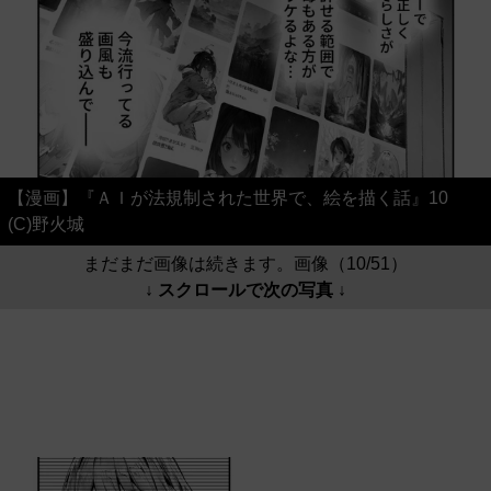
【漫画】『ＡＩが法規制された世界で、絵を描く話』10
(C)野火城
まだまだ画像は続きます。画像（10/51）
↓ スクロールで次の写真 ↓