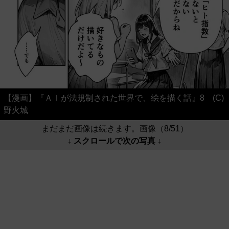
【漫画】『ＡＩが法規制された世界で、絵を描く話』8 (C)
野火城
まだまだ画像は続きます。画像（8/51）
↓ スクロールで次の写真 ↓