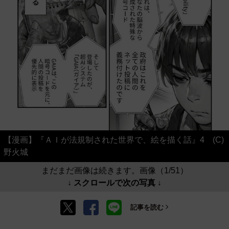
【漫画】『ＡＩが法規制された世界で、絵を描く話』4 (C)
野火城
まだまだ画像は続きます。画像（1/51）
↓ スクロールで次の写真 ↓
記事を読む