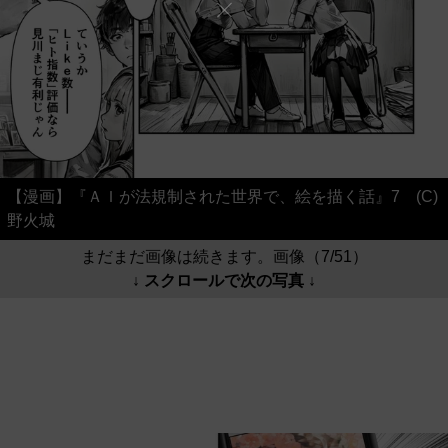
【漫画】『ＡＩが法規制された世界で、絵を描く話』7 (C)
野火城
まだまだ画像は続きます。画像（7/51）
↓ スクロールで次の写真 ↓