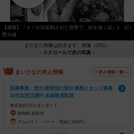
【漫画】『ＡＩが法規制された世界で、絵を描く話』1 (C)
野火城
まだまだ画像は続きます。画像（2/51）
↓ スクロールで次の写真 ↓
まいどなの求人情報
求人情報一覧へ
医療事務・受付 接骨院の受付 事務スタッフ募集
20代女性活躍中 未経験者歓迎
株式会社CSスタンダード
静岡県 島田市
アルバイト・パート：時給1,100円～