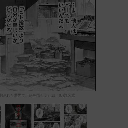
された世界で、絵を描く話』11 (C)野火城