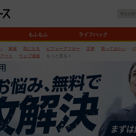
もふもふ
ライフハック
い
家族
気になる
ビフォーアフター
災害
買ってみたい
アート
ウェブ漫画
もっと見る