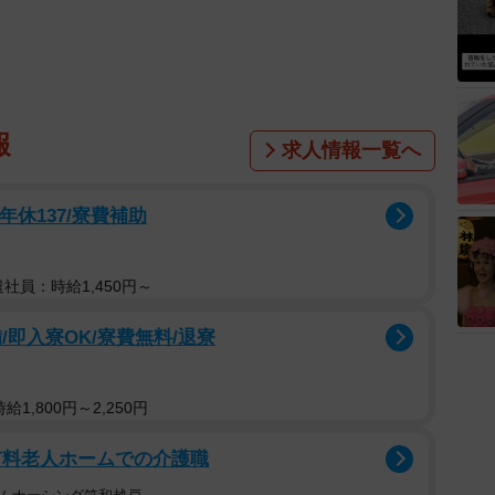
報
求人情報一覧へ
年休137/寮費補助
遣社員：時給1,450円～
即入寮OK/寮費無料/退寮
1,800円～2,250円
有料老人ホームでの介護職