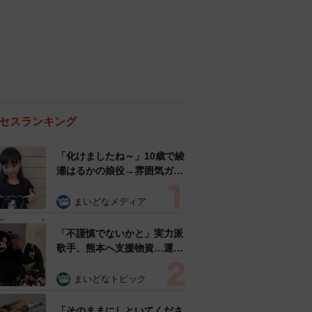
セスランキング
「化けましたね～」10歳で綾
瀬はるかの娘役→雰囲気ガラ
リの18歳に成長 「メイクで
雰囲気が」「宝塚に入れそ
まいどなメディア
う」
「不謹慎でないかと」実力派
歌手、熊本へ支援物資…運搬
トラックの車体デザインにた
めらい 「痛いほど伝わる」
まいどなトピック
「行動され立派」
「そのままにしといてくださ