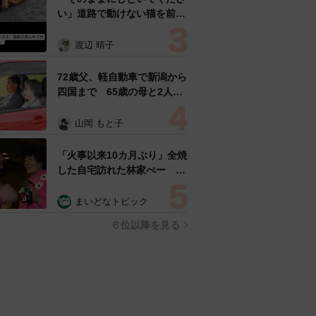
い」道路で動けない猫を前に
返された一言… 懸命に生き
ようとした4日間 「命の重
渡辺 晴子
さはみんな同じ」保護団体代
表の訴え
72歳父、軽自動車で新潟から
四国まで 65歳の母と2人で
3泊4日の旅 パーキングの休
憩まで分刻み… 「大学生で
山岡 もと子
も組まねえよ！」
「火事以来10カ月ぶり」全焼
した自宅訪れた林家ぺー 内
装も壁も取り払われスケルト
ン状態の部屋に呆然
まいどなトピック
６位以降を見る