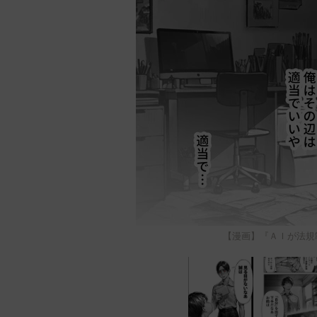
【漫画】『ＡＩが法規制