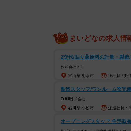
まいどなの求人情
2交代/貼り薬原料の計量・製造/
株式会社平山
富山県 射水市
正社員 / 派
製造スタッフ/ワンルーム寮完備/
Fulfill株式会社
石川県 小松市
派遣社員：時給
オープニングスタッフ 住宅型