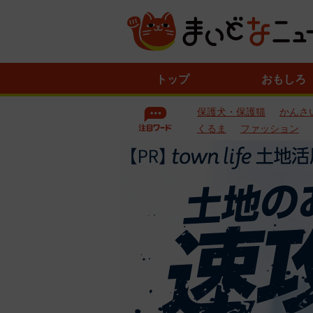
ニ
トップ
おもしろ
ュ
ー
保護犬・保護猫
かんさ
ス
一
くるま
ファッション
覧