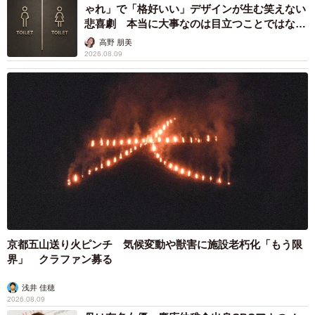
ゃれ」で「格好いい」デザインが生む笑えない
終的には指であげることができるようになりました」
悲喜劇 本当に大事なのは目立つことではな
く…
高野 朋美
保護から126日目に初めて撫でることができた！
2026.08.09
初めて撫でることができたのは、保護から126日目のこと。
保護126日目にしてついに…ついになでることができまし
た！本当に泣きそうです。というより泣きました。いえ、
今も泣いています。あきらめなくてよかった。伝わってよ
かった。受け入れてくれてありがとうね、むすび。
pic.twitter.com/QW0GXltZQf
— くろとらたきび (@takibi_kurotora)
December 9, 2024
京都五山送り火ピンチ 気候変動や獣害に施設老朽化「もう限
「突然のことだったので、『え？なんで？いいの？』とい
界」 クラファン募る
う気持ちが真っ先に出てきて、その後に嬉しい、受け入れ
浅井 佳穂
てくれてありがとうという想いがじわじわ湧いてきまし
2026.08.09
た」