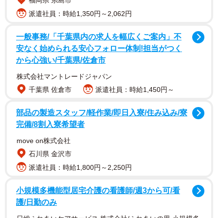
福岡県 糸島市
派遣社員：時給1,350円～2,062円
一般事務/「千葉県内の求人を幅広くご案内」不
安なく始められる安心フォロー体制!担当がつく
から心強い/千葉県/佐倉市
株式会社マントレードジャパン
千葉県 佐倉市
派遣社員：時給1,450円～
1/5
部品の製造スタッフ/軽作業/即日入寮/住み込み/寮
お外にいた頃…普段はコンビニのゴミを食べていました
完備/8割入寮希望者
move on株式会社
石川県 金沢市
派遣社員：時給1,800円～2,250円
小規模多機能型居宅介護の看護師/週3から可/看
護/日勤のみ