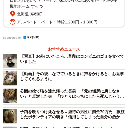
日総ふれあいケアサービス 株式会社/ふれあいの里 小規模多
機能ホーム すっつ
北海道 寿都町
アルバイト・パート：時給1,200円～1,300円
外猫生活の中でかすり傷は負っていたものの、幸いにも病
Sponsored by
気や怪我はしておらず。ただ、怯えた様子であったため、
おすすめニュース
お迎え後はケージをバスタオルで覆って暗くし、落ち着く
【写真】お外にいたころ…普段はコンビニのゴミを食べて
まではご飯とトイレのお世話以外は近づかないようにし
いました
た。
【動画】その後…なでているときに声をかけると、お返事
してくれるように
「昼間はじっとしていましたが、夜になると暴れて鳴き続
け、何度もケージをこじあけて脱走しました」
公園の捨て猫を連れ帰った長男 「元の場所に戻しなさ
い」と反対した夫 「ひとりぼっちにしたら死んじゃう」
と子どもたちは泣いた
むすびちゃんは、高所や狭いところに逃げ込むことも。飼
子猫を殴りつけ死なせる→虐待の男性に罰金70万円 譲渡
い主さんは隣室で2週間ほど、ほぼ寝ずに様子を見守った。
したボランティアの嘆き「信用してしまった自分の愚かさ
に腹が立つ」
手に「名誉の勲章」を作りながらの人馴れ訓練