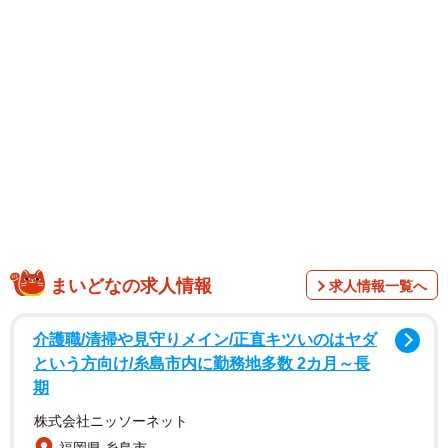
その日は逃げられてしまったものの、普段はコンビニのゴ
ミを食べている様子を見かね、保護を決意。翌月から餌付
けを開始し、8月前半に保護することができた。
まいどなの求人情報
求人情報一覧へ
介護職/清掃や見守りメイン/正直キツいのはヤダ
という方向け/糸島市内に勤務地多数 2カ月～長
期
株式会社ニッソーネット