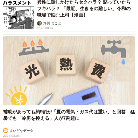
毎日何十回も「かわいいね」と言われ続けて自己肯定感が
異性に話しかけたらセクハラ？ 黙っていたら
フキハラ？ 「最近、生きるの難しい」令和の
上がった猫は自分のかわいさを自覚するようになります
職場で悩む上司【漫画】
（※人間の声あり）🐈‍⬛
pic.twitter.com/Q7VpnleiP8
海川 まこと
2026.08.09
— くろとらたきび (@takibi_kurotora)
January 10, 2025
「ご飯を持っていくと、毎回甘え鳴きと威嚇を交互に繰り
返すのも面白い側面です。シャーシャー言うのが癖になっ
ているようです」
むすびちゃんと心を通わせる中で飼い主さんが痛感したの
は、「うちの子」と向き合うことの大切さだった。
「良いとされる人馴れ訓練法は玉石混淆なので、ネット検
索するよりも根気強く愛猫と向き合い、苦手なものや好き
補助があっても約9割が「夏の電気・ガス代は重い」と回答…猛
暑でも「冷房を控える」人が7割超に
なものを知ると接し方が見えてくると思います。もし悩ん
でいる方がいらしたら、他の子の人馴れ具合と比較せず、
まいどなデータ
2026.08.08
距離を縮めてほしいです」