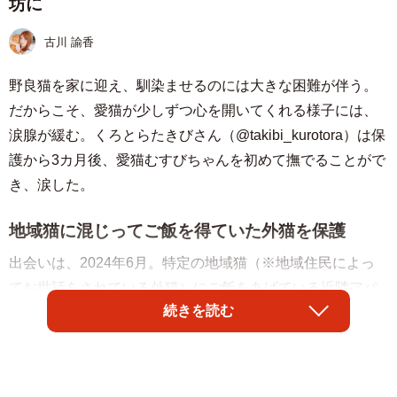
坊に
古川 諭香
野良猫を家に迎え、馴染ませるのには大きな困難が伴う。
だからこそ、愛猫が少しずつ心を開いてくれる様子には、
涙腺が緩む。くろとらたきびさん（@takibi_kurotora）は保
護から3カ月後、愛猫むすびちゃんを初めて撫でることがで
き、涙した。
地域猫に混じってご飯を得ていた外猫を保護
出会いは、2024年6月。特定の地域猫（※地域住民によっ
てお世話をされている外猫）にご飯をあげている近隣アパ
続きを読む
ートで、むすびちゃんは残飯を得ていた。
「まだ幼く、毛が濡れた状態でお皿に顔を突っ込んでいま
した」