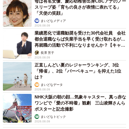
母は有名女優、慶応幼稚舎出身CBCアナのノー
スリーブ姿「育ちの良さが表情に表れてる」
「天使の笑顔」
その後、距離はどんどん縮まっていき、名前を呼ぶとお返
まいどなメディア
事をしてくれるように。
2026.08.09
業績悪化で退職勧奨を受けた30代会社員 会社
「撫でてほしくて顔や体をすりつけてくるようにもなりま
都合退職ならば失業手当を早く受け取れるが…
再就職の活動で不利になりませんか？【キャリ
した。撫でている間は常に喉を鳴らしています。膝の上で
アカウンセラーが解説】
30分ほどまったり過ごすこともあります」
長澤 芳子
2026.08.09
正直しんどい夏のレジャーランキング、3位
「帰省」、2位「バーベキュー」を抑えた1位
は？
まいどなデータ
2026.08.09
NHK大阪の朝の顔…気象キャスター、真っ赤な
ワンピで「愛の不時着」観劇 三山凌輝さんら
ポスターと記念撮影
まいどなトピック
2026.08.09