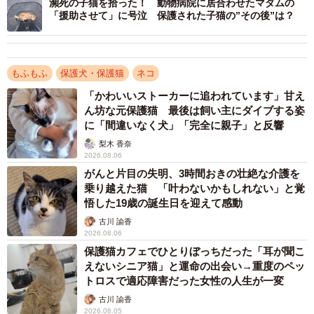
瀕死の子猫を拾った！ 動物病院に居合わせたマダムの
「援助させて」に号泣 保護された子猫の”その後”は？
心の距離を近づけるため、飼い主さんは人馴れ訓練に用い
られることが多い孫の手や革の手袋などを使ってスキンシ
ップを試みる。しかし、むすびちゃんは人間の手をひどく
もふもふ
保護犬・保護猫
ネコ
怖がり、威嚇と攻撃を繰り返すのみだった。
「かわいいストーカーに追われています」甘え
ん坊な元保護猫 最後は飼い主にダイブする姿
に「間違いなく犬」「完全に親子」と反響
梨木 香奈
2026.08.06
がんと片目の失明、3時間おきの壮絶な介護を
乗り越えた猫 「叶わないかもしれない」と覚
悟した19歳の誕生日を迎えて感動
古川 諭香
2026.08.06
保護猫カフェでひとりぼっちだった「耳が聞こ
えないシニア猫」と運命の出会い→重度のペッ
トロスで適応障害だった女性の人生が一変
古川 諭香
2026.08.05