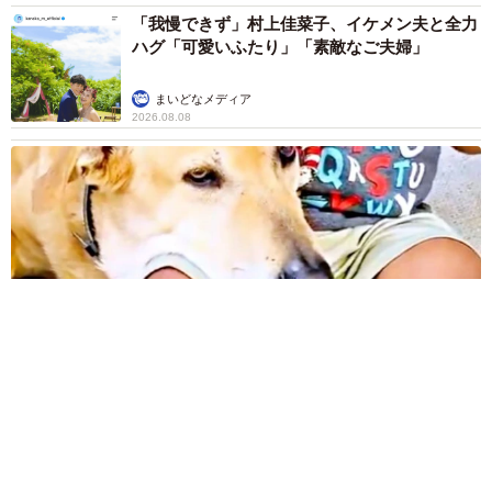
「我慢できず」村上佳菜子、イケメン夫と全力
黒猫のたきびくん
ハグ「可愛いふたり」「素敵なご夫婦」
たきびがむすびを自然に受け入れられるようになるまで、
まいどなメディア
全力でサポートしていきたい。そう話す飼い主さんにとっ
2026.08.08
て2匹は何にも代えがたい存在。彼らが家族の絆で結ばれ、
共に過ごす姿が見られる日が待ち遠しい。
12歳の愛犬に変化 1歳息子の膝で甘える初めて見せる姿に反
響 これまで「見守る立場」だったのに…「頭ポンポンが愛に
満ちている」「尊…」
梨木 香奈