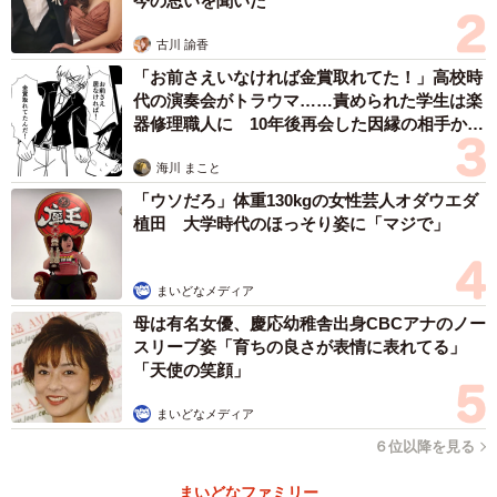
たが、理解してからは何時間も遊んでくれました。遊びの
今の思いを聞いた
中で手に近づく瞬間があり、人馴れが少しずつ進んでいき
古川 諭香
ました」
「お前さえいなければ金賞取れてた！」高校時
代の演奏会がトラウマ……責められた学生は楽
夢中で遊んでいる間に背中をひと撫でできた時は、幸せを
器修理職人に 10年後再会した因縁の相手から
思わぬ申し出【漫画】
感じた。だが、むすびちゃんの警戒心はなかなか薄れず、
海川 まこと
スキンシップに気づかれると噛みつきや猫パンチ。手には
「ウソだろ」体重130kgの女性芸人オダウエダ
愛しい生傷が絶えなかった。
植田 大学時代のほっそり姿に「マジで」
まいどなメディア
母は有名女優、慶応幼稚舎出身CBCアナのノー
スリーブ姿「育ちの良さが表情に表れてる」
「天使の笑顔」
まいどなメディア
６位以降を見る
まいどなファミリー