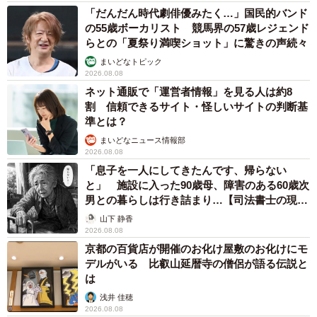
「だんだん時代劇俳優みたく…」国民的バンド
の55歳ボーカリスト 競馬界の57歳レジェンド
甘えん坊さんのかわいい鳴き声置いときますね🐈‍⬛
らとの「夏祭り満喫ショット」に驚きの声続々
pic.twitter.com/9bYQywImWF
まいどなトピック
2026.08.08
— くろとらたきび (@takibi_kurotora)
December 26, 2024
ネット通販で「運営者情報」を見る人は約8
割 信頼できるサイト・怪しいサイトの判断基
なお、飼い主さん宅には先住猫たきびくんがいるが、むす
準とは？
びちゃんとはフェンス越しに対面を果たしたものの、直接
まいどなニュース情報部
2026.08.08
触れ合うまでには至っていないそう。繊細なたきびくん
「息子を一人にしてきたんです、帰らない
は、むすびちゃんがいる部屋に向かって威嚇などをしてい
と」 施設に入った90歳母、障害のある60歳次
るため、今後はメンタルをケアしつつ、慎重に進めていき
男との暮らしは行き詰まり…【司法書士の現場
たいと考えている。
から】
山下 静香
2026.08.08
京都の百貨店が開催のお化け屋敷のお化けにモ
デルがいる 比叡山延暦寺の僧侶が語る伝説と
は
浅井 佳穂
2026.08.08