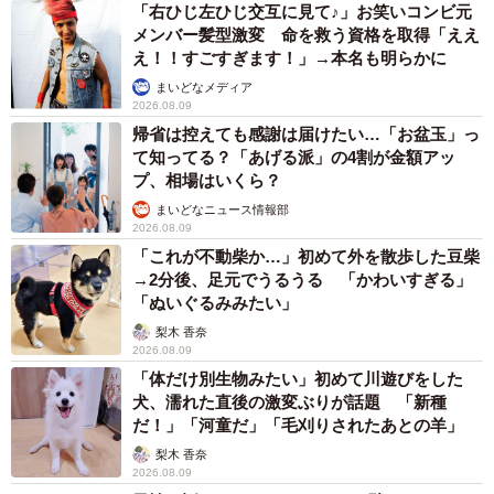
「右ひじ左ひじ交互に見て♪」お笑いコンビ元
メンバー髪型激変 命を救う資格を取得「ええ
え！！すごすぎます！」→本名も明らかに
まいどなメディア
2026.08.09
帰省は控えても感謝は届けたい…「お盆玉」っ
て知ってる？「あげる派」の4割が金額アッ
プ、相場はいくら？
まいどなニュース情報部
2026.08.09
4/5
「これが不動柴か…」初めて外を散歩した豆柴
→2分後、足元でうるうる 「かわいすぎる」
吸い込まれそうなキュルン顔
「ぬいぐるみみたい」
梨木 香奈
むすびちゃんにはユニークな一面もある。撫でている時
2026.08.09
に、「かわいいちゃんはどこにいますかー？」と声をかけ
「体だけ別生物みたい」初めて川遊びをした
犬、濡れた直後の激変ぶりが話題 「新種
ると、振り向いて「あっ」という独特な鳴き声でお返事を
だ！」「河童だ」「毛刈りされたあとの羊」
してくれるのだ。
梨木 香奈
2026.08.09