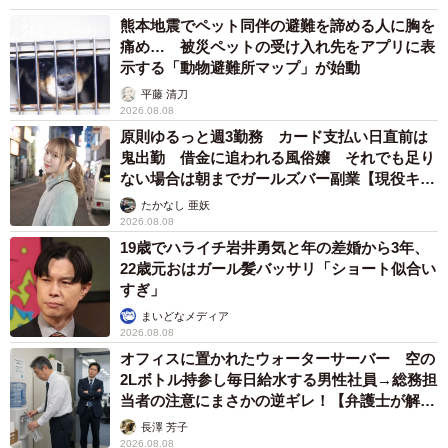
熊本地震でペット同伴の避難を諦める人に胸を
痛め… 被災ペットの受け入れ先をアプリに表
示する「動物避難所マップ」が始動
平藤 清刀
2026.08.08
原則ゆるっと週3勤務 カード支払い日直前は
鬼出勤 借金に追われる風俗嬢 それでも足り
ない場合は朝までガールズバー副業【現役キャ
ストに取材】
たかなし 亜妖
2026.08.08
19歳でハライチ岩井勇気と年の差婚から3年、
22歳元おはガール髪バッサリ「ショート似合い
すぎ」
まいどなメディア
2026.08.08
オフィスに置かれたウォーターサーバー 空の
2Lボトル持参し毎日給水する男性社員→総務担
当者の注意にまさかの逆ギレ！【弁護士が解
説】
長澤 芳子
5/5
2026.08.08