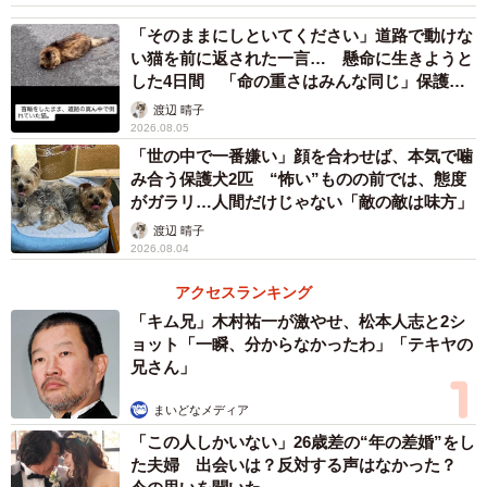
「そのままにしといてください」道路で動けな
い猫を前に返された一言… 懸命に生きようと
した4日間 「命の重さはみんな同じ」保護団
体代表の訴え
渡辺 晴子
2026.08.05
「世の中で一番嫌い」顔を合わせば、本気で噛
み合う保護犬2匹 “怖い”ものの前では、態度
がガラリ…人間だけじゃない「敵の敵は味方」
渡辺 晴子
2026.08.04
2/5
アクセスランキング
おうち生活84日目
「キム兄」木村祐一が激やせ、松本人志と2シ
ョット「一瞬、分からなかったわ」「テキヤの
兄さん」
それでも飼い主さんはおもちゃで積極的に遊び、ストレス
や運動不足が解消できるように心がけたそう。
まいどなメディア
「この人しかいない」26歳差の“年の差婚”をし
「初めは遊び方が分からず、猫じゃらしから逃げていまし
た夫婦 出会いは？反対する声はなかった？