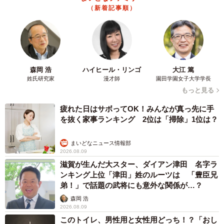
（新着記事順）
森岡 浩
ハイヒール・リンゴ
大江 篤
姓氏研究家
漫才師
園田学園女子大学学長
もっと見る
疲れた日はサボってOK！みんなが真っ先に手
を抜く家事ランキング 2位は「掃除」1位は？
まいどなニュース情報部
2026.08.09
滋賀が生んだ大スター、ダイアン津田 名字ラ
3/5
ンキング上位「津田」姓のルーツは 「豊臣兄
むすびちゃんにつけられた傷は“名誉の証”に
弟！」で話題の武将にも意外な関係が…？
森岡 浩
「とろみ系おやつの力も借りました。初めは孫の手に乗せ
2026.08.09
このトイレ、男性用と女性用どっち！？「おし
てあげ、食べるようになったら距離を短くしていって、最